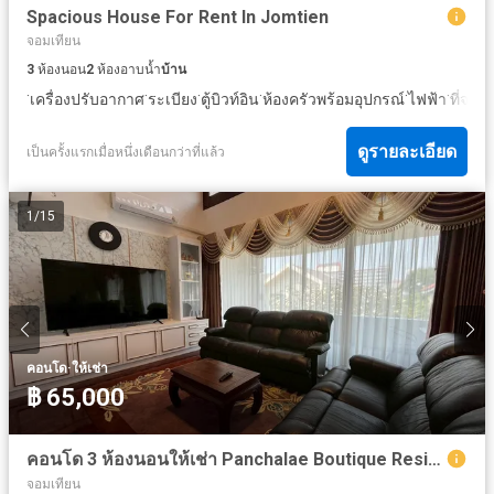
Spacious House For Rent In Jomtien
จอมเทียน
3
ห้องนอน
2
ห้องอาบน้ำ
บ้าน
·
·
·
·
·
·
เครื่องปรับอากาศ
ระเบียง
ตู้บิวท์อิน
ห้องครัวพร้อมอุปกรณ์
ไฟฟ้า
ที่จอด
ดูรายละเอียด
เป็นครั้งแรกเมื่อหนึ่งเดือนกว่าที่แล้ว
1
/
15
·
คอนโด
ให้เช่า
฿ 65,000
คอนโด 3 ห้องนอนให้เช่า Panchalae Boutique Residence ในจอมเทียน
จอมเทียน