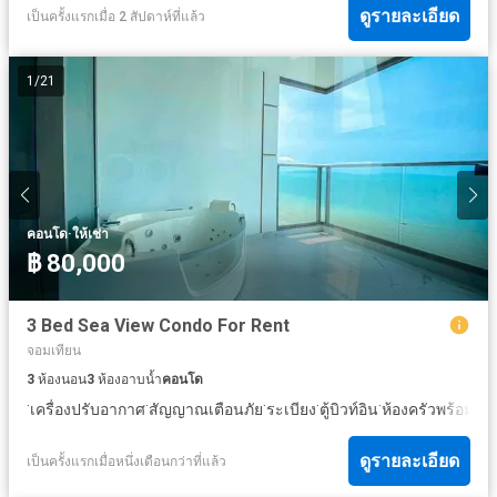
ดูรายละเอียด
เป็นครั้งแรกเมื่อ 2 สัปดาห์ที่แล้ว
1
/
21
·
คอนโด
ให้เช่า
฿ 80,000
3 Bed Sea View Condo For Rent
จอมเทียน
3
ห้องนอน
3
ห้องอาบน้ำ
คอนโด
·
·
·
·
·
เครื่องปรับอากาศ
สัญญาณเตือนภัย
ระเบียง
ตู้บิวท์อิน
ห้องครัวพร้อมอุป
ดูรายละเอียด
เป็นครั้งแรกเมื่อหนึ่งเดือนกว่าที่แล้ว