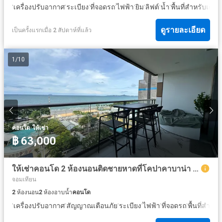
·
·
·
·
·
·
·
·
·
เครื่องปรับอากาศ
ระเบียง
ที่จอดรถ
ไฟฟ้า
ยิม
ลิฟต์
น้ำ
พื้นที่สำหรับเด็ก
ดูรายละเอียด
เป็นครั้งแรกเมื่อ 2 สัปดาห์ที่แล้ว
1
/
10
·
คอนโด
ให้เช่า
฿ 63,000
ให้เช่าคอนโด 2 ห้องนอนติดชายหาดที่โคปาคาบาน่า จอมเทียน
จอมเทียน
2
ห้องนอน
2
ห้องอาบน้ำ
คอนโด
·
·
·
·
·
·
เครื่องปรับอากาศ
สัญญาณเตือนภัย
ระเบียง
ไฟฟ้า
ที่จอดรถ
พื้นที่สำหรั