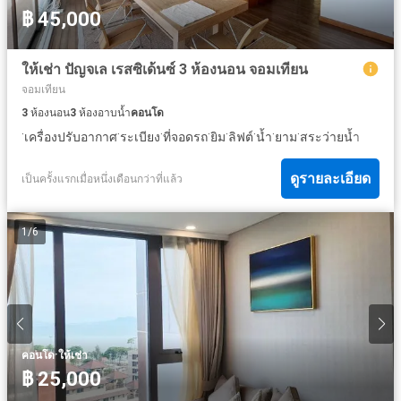
฿ 45,000
ให้เช่า ปัญจเล เรสซิเด้นซ์ 3 ห้องนอน จอมเทียน
จอมเทียน
3
ห้องนอน
3
ห้องอาบน้ำ
คอนโด
·
·
·
·
·
·
·
·
เครื่องปรับอากาศ
ระเบียง
ที่จอดรถ
ยิม
ลิฟต์
น้ำ
ยาม
สระว่ายน้ำ
ดูรายละเอียด
เป็นครั้งแรกเมื่อหนึ่งเดือนกว่าที่แล้ว
1
/
6
·
คอนโด
ให้เช่า
฿ 25,000