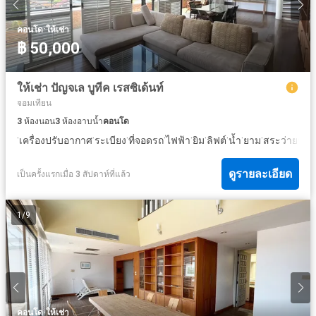
·
คอนโด
ให้เช่า
฿ 50,000
ให้เช่า ปัญจเล บูทีค เรสซิเด้นท์
จอมเทียน
3
ห้องนอน
3
ห้องอาบน้ำ
คอนโด
·
·
·
·
·
·
·
·
·
เครื่องปรับอากาศ
ระเบียง
ที่จอดรถ
ไฟฟ้า
ยิม
ลิฟต์
น้ำ
ยาม
สระว่ายน้ำ
ดูรายละเอียด
เป็นครั้งแรกเมื่อ 3 สัปดาห์ที่แล้ว
1
/
9
·
คอนโด
ให้เช่า