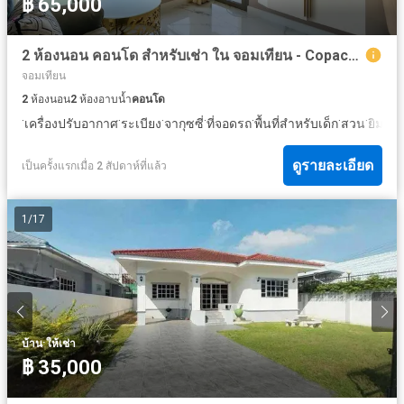
฿ 65,000
2 ห้องนอน คอนโด สำหรับเช่า ใน จอมเทียน - Copacabana Beach Jomtien
จอมเทียน
2
ห้องนอน
2
ห้องอาบน้ำ
คอนโด
·
·
·
·
·
·
·
·
เครื่องปรับอากาศ
ระเบียง
จากุซซี่
ที่จอดรถ
พื้นที่สำหรับเด็ก
สวน
ยิม
อิน
ดูรายละเอียด
เป็นครั้งแรกเมื่อ 2 สัปดาห์ที่แล้ว
1
/
17
·
บ้าน
ให้เช่า
฿ 35,000