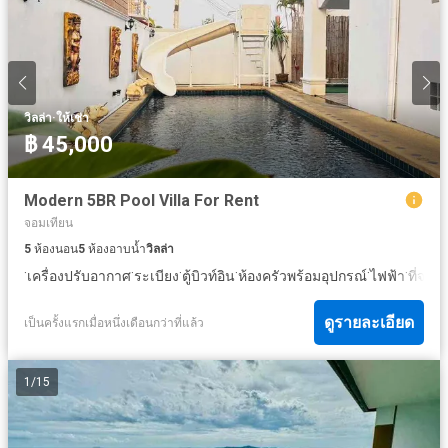
·
วิลล่า
ให้เช่า
฿ 45,000
Modern 5BR Pool Villa For Rent
จอมเทียน
5
ห้องนอน
5
ห้องอาบน้ำ
วิลล่า
·
·
·
·
·
·
เครื่องปรับอากาศ
ระเบียง
ตู้บิวท์อิน
ห้องครัวพร้อมอุปกรณ์
ไฟฟ้า
ที่จอด
ดูรายละเอียด
เป็นครั้งแรกเมื่อหนึ่งเดือนกว่าที่แล้ว
1
/
15