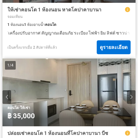
ให้เช่าคอนโด 1 ห้องนอน หาดโคปาคาบานา
จอมเทียน
1
ห้องนอน
1
ห้องอาบน้ำ
คอนโด
·
·
·
·
·
·
·
·
·
เครื่องปรับอากาศ
สัญญาณเตือนภัย
ระเบียง
ไฟฟ้า
ยิม
ลิฟต์
ซาวน่า
น้ำ
ดูรายละเอียด
เป็นครั้งแรกเมื่อ 2 สัปดาห์ที่แล้ว
1
/
4
·
คอนโด
ให้เช่า
฿ 35,000
ปล่อยเช่าคอนโด 1 ห้องนอนที่โคปาคาบานา บีช