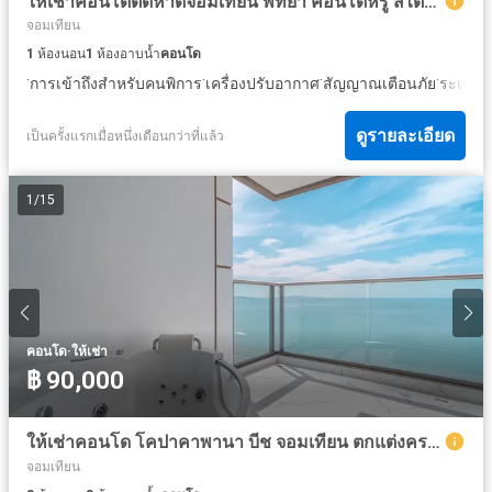
ให้เช่าคอนโดติดหาดจอมเทียน พัทยา คอนโดหรู สไตล์โมเดิร์น โคปาคาบาน่าบีชจอมเทียน วิวทะเล ชั้นสูง
จอมเทียน
1
ห้องนอน
1
ห้องอาบน้ำ
คอนโด
·
·
·
·
·
การเข้าถึงสำหรับคนพิการ
เครื่องปรับอากาศ
สัญญาณเตือนภัย
ระเบียง
ดูรายละเอียด
เป็นครั้งแรกเมื่อหนึ่งเดือนกว่าที่แล้ว
1
/
15
·
คอนโด
ให้เช่า
฿ 90,000
ให้เช่าคอนโด โคปาคาพานา บีช จอมเทียน ตกแต่งครบครัน (S03-2682)
จอมเทียน