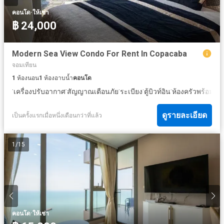
·
คอนโด
ให้เช่า
฿ 24,000
Modern Sea View Condo For Rent In Copacaba
จอมเทียน
1
ห้องนอน
1
ห้องอาบน้ำ
คอนโด
·
·
·
·
·
เครื่องปรับอากาศ
สัญญาณเตือนภัย
ระเบียง
ตู้บิวท์อิน
ห้องครัวพร้อมอุป
ดูรายละเอียด
เป็นครั้งแรกเมื่อหนึ่งเดือนกว่าที่แล้ว
1
/
15
·
คอนโด
ให้เช่า