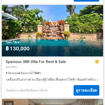
1
/
20
·
วิลล่า
ให้เช่า
฿ 130,000
Spacious 3BR Villa For Rent & Sale
จอมเทียน
3
ห้องนอน
4
ห้องอาบน้ำ
วิลล่า
·
·
·
·
·
·
เครื่องปรับอากาศ
ระเบียง
ตู้บิวท์อิน
ที่จอดรถ
ไฟฟ้า
ห้องครัวพร้อมอุปกร
ดูรายละเอียด
เป็นครั้งแรกเมื่อหนึ่งเดือนกว่าที่แล้ว
1
/
20