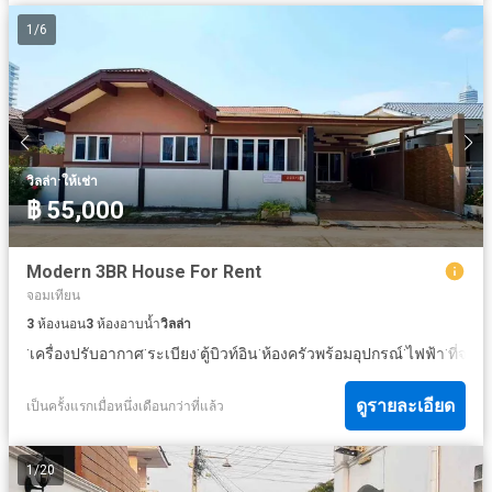
1
/
6
·
วิลล่า
ให้เช่า
฿ 55,000
Modern 3BR House For Rent
จอมเทียน
3
ห้องนอน
3
ห้องอาบน้ำ
วิลล่า
·
·
·
·
·
·
เครื่องปรับอากาศ
ระเบียง
ตู้บิวท์อิน
ห้องครัวพร้อมอุปกรณ์
ไฟฟ้า
ที่จอด
ดูรายละเอียด
เป็นครั้งแรกเมื่อหนึ่งเดือนกว่าที่แล้ว
1
/
20