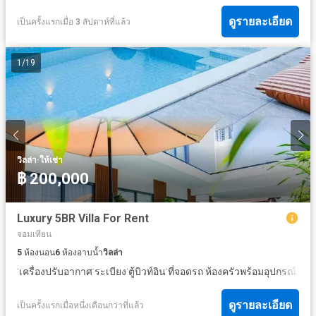
ดูรายละเอียด
เป็นครั้งแรกเมื่อ 3 สัปดาห์ที่แล้ว
1
/
19
·
วิลล่า
ให้เช่า
฿ 200,000
Luxury 5BR Villa For Rent
จอมเทียน
5
ห้องนอน
6
ห้องอาบน้ำ
วิลล่า
·
·
·
·
·
·
เครื่องปรับอากาศ
ระเบียง
ตู้บิวท์อิน
ที่จอดรถ
ห้องครัวพร้อมอุปกรณ์
ครั
ดูรายละเอียด
เป็นครั้งแรกเมื่อหนึ่งเดือนกว่าที่แล้ว