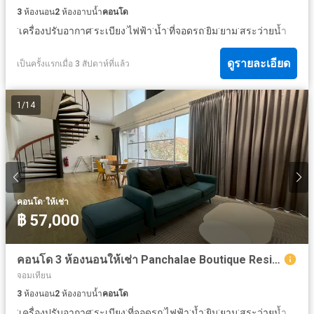
3
ห้องนอน
2
ห้องอาบน้ำ
คอนโด
·
·
·
·
·
·
·
·
เครื่องปรับอากาศ
ระเบียง
ไฟฟ้า
น้ำ
ที่จอดรถ
ยิม
ยาม
สระว่ายน้ำ
ดูรายละเอียด
เป็นครั้งแรกเมื่อ 3 สัปดาห์ที่แล้ว
1
/
14
·
คอนโด
ให้เช่า
฿ 57,000
คอนโด 3 ห้องนอนให้เช่า Panchalae Boutique Residence ในจอมเทียน
จอมเทียน
3
ห้องนอน
2
ห้องอาบน้ำ
คอนโด
·
·
·
·
·
·
·
·
เครื่องปรับอากาศ
ระเบียง
ที่จอดรถ
ไฟฟ้า
น้ำ
ยิม
ยาม
สระว่ายน้ำ