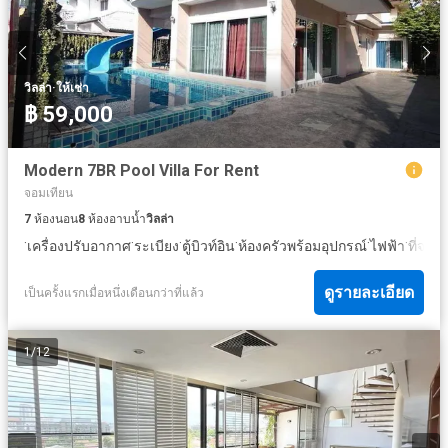
·
วิลล่า
ให้เช่า
฿ 59,000
Modern 7BR Pool Villa For Rent
จอมเทียน
7
ห้องนอน
8
ห้องอาบน้ำ
วิลล่า
·
·
·
·
·
·
เครื่องปรับอากาศ
ระเบียง
ตู้บิวท์อิน
ห้องครัวพร้อมอุปกรณ์
ไฟฟ้า
ที่จอด
ดูรายละเอียด
เป็นครั้งแรกเมื่อหนึ่งเดือนกว่าที่แล้ว
1
/
12