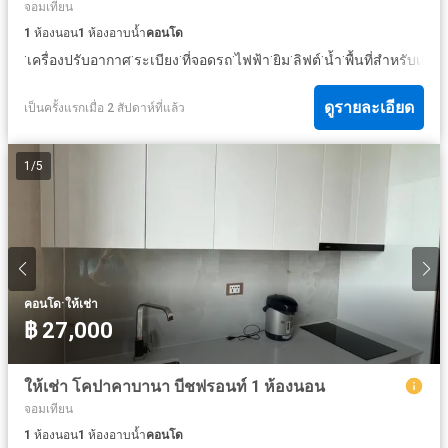
จอมเทียน
1
ห้องนอน
1
ห้องอาบน้ำ
คอนโด
·
·
·
·
·
·
·
·
·
เครื่องปรับอากาศ
ระเบียง
ที่จอดรถ
ไฟฟ้า
ยิม
ลิฟต์
น้ำ
พื้นที่สำหรับเด็ก
ดูรายละเอียด
เป็นครั้งแรกเมื่อ 2 สัปดาห์ที่แล้ว
1
/
5
·
คอนโด
ให้เช่า
฿ 27,000
ให้เช่า โคปาคาบานา บีชฟรอนท์ 1 ห้องนอน
จอมเทียน
1
ห้องนอน
1
ห้องอาบน้ำ
คอนโด