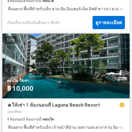
3
ห้องนอน
3
ห้องอาบน้ำ
คอนโด
·
·
·
·
·
·
·
·
·
ที่จอดรถ
พื้นที่สำหรับเด็ก
สวน
ยิม
อินเตอร์เน็ต
ลิฟต์
ซาวน่า
ยาม
สระว่า
ดูรายละเอียด
เป็นครั้งแรกเมื่อหนึ่งเดือนกว่าที่แล้ว
1
/
19
·
คอนโด
ให้เช่า
฿ 10,000
🔥ให้เช่า 1 ห้องนอนที่ Laguna Beach Resort
จอมเทียน
1
ห้องนอน
1
ห้องอาบน้ำ
คอนโด
·
·
·
·
·
·
ที่จอดรถ
พื้นที่สำหรับเด็ก
เจ้าหน้าที่อำนวยความสะดวก
สวน
ยิม
จากุซซี่