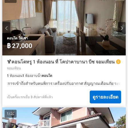
·
คอนโด
ให้เช่า
฿ 27,000
🍹คอนโดหรู 1 ห้องนอน ที่ โคปาคาบานา บีช จอมเทียน
จอมเทียน
1
ห้องนอน
1
ห้องอาบน้ำ
คอนโด
·
·
·
·
·
การเข้าถึงสำหรับคนพิการ
เครื่องปรับอากาศ
สัญญาณเตือนภัย
ระเบียง
ดูรายละเอียด
เป็นครั้งแรกเมื่อ 3 สัปดาห์ที่แล้ว
1
/
20