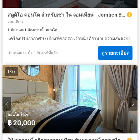
สตูดิโอ คอนโด สำหรับเช่า ใน จอมเทียน - Jomtien Beach Condo (Rimhad)
จอมเทียน
1
ห้องนอน
1
ห้องอาบน้ำ
คอนโด
·
·
·
·
·
·
เครื่องปรับอากาศ
ระเบียง
ที่จอดรถ
เจ้าหน้าที่อำนวยความสะดวก
ยิม
ย
ดูรายละเอียด
เป็นครั้งแรกเมื่อ 3 สัปดาห์ที่แล้ว
1
/
28
·
คอนโด
ให้เช่า
฿ 20,000