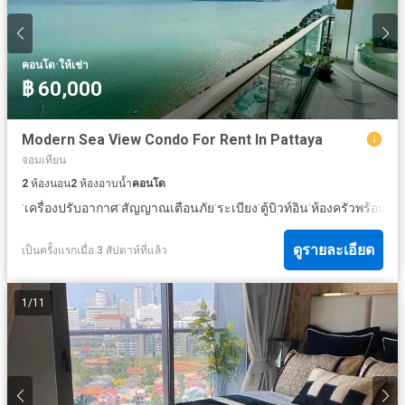
·
คอนโด
ให้เช่า
฿ 60,000
Modern Sea View Condo For Rent In Pattaya
จอมเทียน
2
ห้องนอน
2
ห้องอาบน้ำ
คอนโด
·
·
·
·
·
เครื่องปรับอากาศ
สัญญาณเตือนภัย
ระเบียง
ตู้บิวท์อิน
ห้องครัวพร้อมอุป
ดูรายละเอียด
เป็นครั้งแรกเมื่อ 3 สัปดาห์ที่แล้ว
1
/
11