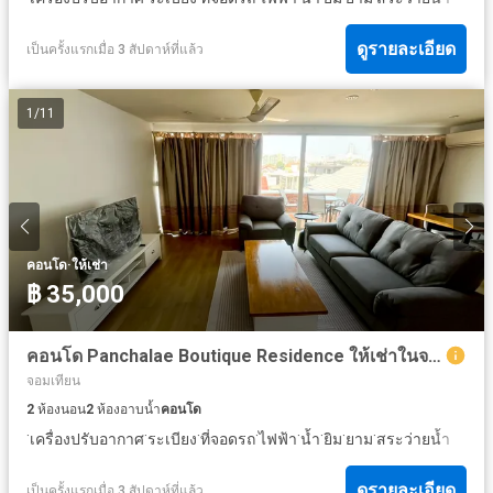
ดูรายละเอียด
เป็นครั้งแรกเมื่อ 3 สัปดาห์ที่แล้ว
1
/
11
·
คอนโด
ให้เช่า
฿ 35,000
คอนโด Panchalae Boutique Residence ให้เช่าในจอมเทียน
จอมเทียน
2
ห้องนอน
2
ห้องอาบน้ำ
คอนโด
·
·
·
·
·
·
·
·
เครื่องปรับอากาศ
ระเบียง
ที่จอดรถ
ไฟฟ้า
น้ำ
ยิม
ยาม
สระว่ายน้ำ
ดูรายละเอียด
เป็นครั้งแรกเมื่อ 3 สัปดาห์ที่แล้ว