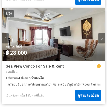
1
/
20
·
คอนโด
ให้เช่า
฿ 28,000
Sea View Condo For Sale & Rent
จอมเทียน
1
ห้องนอน
1
ห้องอาบน้ำ
คอนโด
·
·
·
·
·
เครื่องปรับอากาศ
สัญญาณเตือนภัย
ระเบียง
ตู้บิวท์อิน
ห้องครัวพร้อมอุป
ดูรายละเอียด
เป็นครั้งแรกเมื่อ 3 สัปดาห์ที่แล้ว