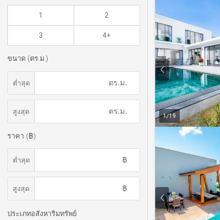
1
2
3
4+
ขนาด (ตร.ม.)
ต่ำสุด
สูงสุด
1
/
19
ราคา (฿)
ต่ำสุด
สูงสุด
ประเภทอสังหาริมทรัพย์