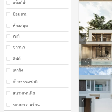
แท็งก์น้ำ
ป้อมยาม
ห้องสมุด
Wifi
ซาวน่า
ลิฟต์
1
/
12
เตาผิง
ก๊าซธรรมชาติ
สนามเทนนิส
ระบบความร้อน