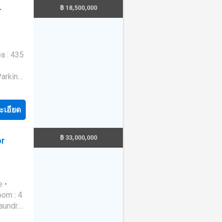
฿ 18,500,000
r
ะเอียด
o.th
8 2----
฿ 33,000,000
or
 •
Laundry
 -