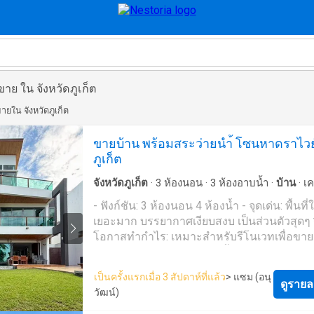
ขาย ใน จังหวัดภูเก็ต
ายใน จังหวัดภูเก็ต
ขายบ้าน พร้อมสระว่ายนำ้ โซนหาดราไวย
ภูเก็ต
จังหวัดภูเก็ต
·
3
ห้องนอน
·
3
ห้องอาบน้ำ
·
บ้าน
·
เค
อากาศ
·
ระเบียง
·
ครัวแบบผสมผสาน
·
ที่จอดรถ
·
- ฟังก์ชัน: 3 ห้องนอน 4 ห้องน้ำ - จุดเด่น: พื้นที
ลาน
·
สระว่ายน้ำ
·
ลานระเบียง
·
น้ำ
·
Wifi
เยอะมาก บรรยากาศเงียบสงบ เป็นส่วนตัวสุดๆ *
โอกาสทำกำไร: เหมาะสำหรับรีโนเวทเพื่อขายต
ทำพูลวิลล่าปล่อยเช่า (โซนนี้ต่างชาติอยู่เยอะม
เป็นครั้งแรกเมื่อ 3 สัปดาห์ที่แล้ว
> แซม (อนุ
ดูรายล
วัฒน์)