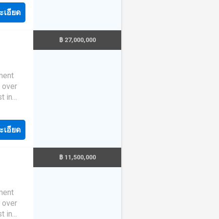
 ตารางวา
s are
ะเอียด
โครงการ
0+
็อบบี้
d over
ะบบ
฿ 27,000,000
est
้อง
ime
งนี้ถือ
ub for
าร
สภาพ
est with
ปล่อย
t in
ูสำหรับ
me
ั้งความ
ions ➤
วให้กับ
s are
ะเอียด
upport
0+
d over
฿ 11,500,000
est
ime
uri
ub for
the
est with
t in