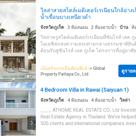
วิลล่าแห่งนี้ได้รับการออกแบบในสไตล์
ภูเก็ต!
วิลล่าสวยสไตล์เมดิเตอร์เรเนียนใกล้อ่างเ
เมดิเตอร์เรเนียนที่ทันสมัย มาพร้อมกับ 3 ห้อง
น้ำเขื่อนบางเหนียวดำ
ห้องน้ำ, พื้นที่นั่งเล่นกว้างขวางพร้อมครัวยุโร
พื้นที่รับประทานอาหาร, พื้นที่กลางแจ้งมีสระว่
จังหวัดภูเก็ต
·
3
ห้องนอน
·
2
ห้องอาบน้ำ
·
บ้าน
·
ห้
ส่วนตัวพร้อมพื้นที่อาบแดดและมุมบาร์บีคิว โ
พร้อมอุปกรณ์
วิลล่าหรูสไตล์เมดิเตอร์เรเนียนที่ซันไรส์ เลค ภู
ด้วยสวนขนาดเล็ก บนที่ดินขนาด 46.25 ตาราง
โอเอซิสแห่งความสงบท่ามกลางธรรมชาติยินด
ตารางเมตร) และพื้นที่ใช้สอย 144.39 ตารางเมตร
ต้อนรับสู่ซันไรส์ เลค ภูเก็ต โครงการที่อยู่อาศั
อาศัยยังสามารถใช้บริการสิ่งอำนวยความสะ
แห่งใหม่ ตั้งอยู่เพียง 5 นาทีจากจุดชมวิวอ่างเก
ภายในโครงการ เช่น ล็อบบี้, ฟิตเนส, ซาวน่า 
เหนียวดำ รายล้อมไปด้วยธรรมชาติ อากาศบริสุ
ระบบรักษาความปลอดภัย 24 ชั่วโมงพร้อมกล้
เป็นครั่งแรกเมื่อเดือนที่แล้ว
> Global
และบรรยากาศเงียบสงบ มอบความเป็นส่วนตั
ดูรายล
วงจรปิดวิลล่าแห่งนี้เป็นโอกาสการลงทุนที่ยอดเ
Property Pattaya Co., Ltd.
ความสะดวกสบายในทุกมิติของการใช้ชีวิตวิล
เนื่องจากมีทีมบริหารโครงการที่พร้อมดูแลให
แต่ละหลังถูกออกแบบในสไตล์เมดิเตอร์เรเนียนท
คุณอยู่ในสภาพสมบูรณ์อยู่เสมอ ไม่ว่าคุณจะ
4 Bedroom Villa in Rawai (Saiyuan 1)
สมัยและหรูหรา ก่อสร้างด้วยวัสดุที่มีคุณภาพ 
การลงทุนเพื่อปล่อยเช่า หรือต้องการที่อยู่อาศ
และทนทาน ภายในประกอบด้วย 3 ห้องนอน, 2
ตัวเอง ที่นี่ก็มอบทั้งความหรูหราและความสะ
จังหวัดภูเก็ต
·
4
ห้องนอน
·
4
ห้องอาบน้ำ
·
วิลล่า
ห้องน้ำ, 2 ชั้น พร้อมห้องนั่งเล่นตกแต่งอย่างส
สบายในหนึ่งเดียว
____ ATHOME REAL ESTATE CO., Ltd Investment
ครัวยุโรปพร้อมพื้นที่รับประทานอาหาร และพื้น
Real Estate Agency in Thailand. We’ve helped over
ใช้สอยที่กว้างขวาง, พื้นที่กลางแจ้งมีสระว่ายน
500 clients and international companies inves
ตัวพร้อมพื้นที่พักผ่อนริมสระ เหมาะสำหรับกา
Thai real estate, with a total transaction volu
สังสรรค์, พื้นที่อาบแดด, ที่จอดรถส่วนตัว และ