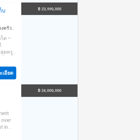
฿ 23,990,000
ก็บ
นอน, 2
ป และ
ายน้ำ
องครัว
อบล้อม
เก็ต –
วา (185
ี
ผู้อยู่
ยสุดหรู
ดวก
็บน้ำบาง
และ
ทธิ์
อง
วและ
ะเอียด
ยี่ยม
ล่า
้บ้านของ
ี่ทัน
มองหา
฿ 24,000,000
แข็งแรง
ัยสำหรับ
ดวก
วยงาม,
ที่
้ำส่วน
t in
ร
me
สวน