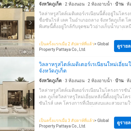
จังหวัดภูเก็ต
·
2
ห้องนอน
·
2
ห้องอาบน้ำ
·
บ้าน
·
ห้
พร้อมอุปกรณ์
วิลล่าหรูสไตล์เมดิเตอร์เรเนียนนี้ตั้งอยู่ในโคร
ชื่อซันไรส์ เลค ในอำเภอถลาง จังหวัดภูเก็ต 
พิเศษนี้ตั้งอยู่ใกล้กับจุดชมวิวอ่างเก็บน้ำบางเห
ซึ่งถูกล้อมรอบไปด้วยธรรมชาติอันบริสุทธิ์ มอ
บรรยากาศที่เงียบสงบและเป็นส่วนตัววิลล่านี้มี 
เป็นครั้งแรกเมื่อ 2 สัปดาห์ที่แล้ว
> Global
นอน 2 ห้องน้ำ และ 1 ชั้น มีห้องนั่งเล่นที่ทันส
ดูรายล
Property Pattaya Co., Ltd.
หรูหรา, ห้องครัวสไตล์ยุโรป และพื้นที่รับประ
อาหาร นอกจากนี้ยังมีสระว่ายน้ำส่วนตัวพร้อมพื
วิลลาหรูสไตล์เมดิเตอร์เรเนียนใหม่เอี่ยม
สระที่เหมาะสำหรับการพักผ่อนหรือสังสรรค์ ตั้
จังหวัดภูเก็ต
พื้นที่ขนาด 46.25 ตารางวา (185 ตารางเมตร
สิ่งอำนวยความสะดวกของวิลล่านี้แล้ว พื้นที่ส
จังหวัดภูเก็ต
·
3
ห้องนอน
·
2
ห้องอาบน้ำ
·
บ้าน
·
ห้
ยังมีแผนกต้อนรับ, ห้องฟิตเนส, ซาวน่า, และร
พร้อมอุปกรณ์
วิลล่าหรูสไตล์เมดิเตอร์เรเนียนในโครงการซัน
รักษาความปลอดภัย 24 ชั่วโมงพร้อมกล้องวง
เลค ภูเก็ตวิลล่าหรูใหม่เอี่ยมหลังนี้ตั้งอยู่ในโ
เพื่อความสบายใจของผู้อยู่อาศัยสิ่งที่ทำให้วิลล่า
ซันไรส์ เลค โครงการที่เงียบสงบและสวยงาม
ความพิเศษ คือความหลากหลายของการใช้งา
ถลาง จังหวัดภูเก็ต ทำเลที่ตั้งสะดวกต่อการเด
สามารถพักผ่อนและอาศัยอยู่เองหรือทำธุรกิจให
ยังจุดชมวิวอ่างเก็บน้ำบางเหนียว, คาเฟ่, ร้าน
โดยโครงการมีทีมบริหารที่พร้อมดูแลบ้านของ
เป็นครั้งแรกเมื่อ 3 สัปดาห์ที่แล้ว
> Global
ไทยและนานาชาติ, วัด, โรงเรียน และสถานที่อื
ดูรายล
อยู่ในสภาพสมบูรณ์แบบอย่าพลาดโอกาสในกา
Property Pattaya Co., Ltd.
มากมาย ซึ่งสามารถเดินทางไปถึงได้ภายในไม่ก
เจ้าของที่พักหรูหนึ่งในทำเลที่เงียบสงบที่สุดขอ