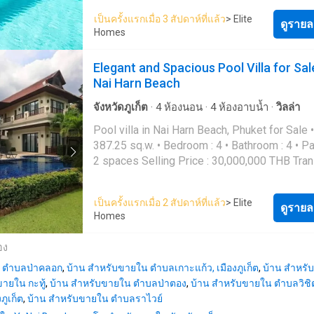
Infinity LED swimming pool - Smart home lig
เป็นครั้งแรกเมื่อ 3 สัปดาห์ที่แล้ว
> Elite
automation system - Smart curtain control - Bu
ดูรายล
Homes
German appliances - Bosch Automatic coffe
machine - Dishwasher - 48"-55" TV in every
Elegant and Spacious Pool Villa for Sal
bedroom Ready to move-in Selling Price :
Nai Harn Beach
33,000,000 THB Down from 40,000,000 THB
Transfer fee 50/50 For more information, please
จังหวัดภูเก็ต
·
4
ห้องนอน
·
4
ห้องอาบน้ำ
·
วิลล่า
feel free to contact us Work: (+66) 6388 2---- Email:
Pool villa in Nai Harn Beach, Phuket for Sale • Size :
con----@elitehomes.co.th Line: @-------------
387.25 sq.w. • Bedroom : 4 • Bathroom : 4 • Parking :
Whatsapp: (+66) 6388 2---- Website:
2 spaces Selling Price : 30,000,000 THB Transfer
www.elitehomes.c----
fee 50/50 For more information, please feel free to
contact us Work: (+66) 6388 2---- Email: con----
เป็นครั้งแรกเมื่อ 2 สัปดาห์ที่แล้ว
> Elite
@elitehomes.co.th Line: @-----------------d
ดูรายล
Homes
Whatsapp: (+66) 6388 2---- Website:
www.elitehomes.c----
อง
น ตำบลป่าคลอก
,
บ้าน สำหรับขายใน ตำบลเกาะแก้ว, เมืองภูเก็ต
,
บ้าน สำหรั
ายใน กะทู้
,
บ้าน สำหรับขายใน ตำบลป่าตอง
,
บ้าน สำหรับขายใน ตำบลวิชิ
ภูเก็ต
,
บ้าน สำหรับขายใน ตำบลราไวย์