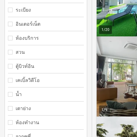
ระเบียง
อินเตอร์เน็ต
1
/
20
ห้องบริการ
สวน
ตู้บิวท์อิน
เคเบิ้ลวิดีโอ
น้ำ
เตาย่าง
1
/
9
ห้องทำงาน
จากุซซี่