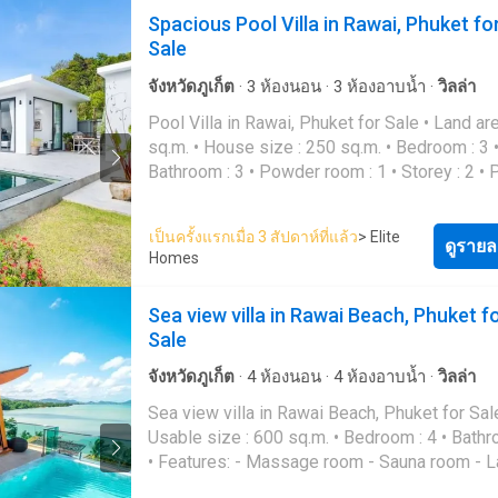
Spacious Pool Villa in Rawai, Phuket fo
Sale
จังหวัดภูเก็ต
·
3
ห้องนอน
·
3
ห้องอาบน้ำ
·
วิลล่า
Pool Villa in Rawai, Phuket for Sale • Land area : 435
sq.m. • House size : 250 sq.m. • Bedroom : 3 •
Bathroom : 3 • Powder room : 1 • Storey : 2 • Parking :
2 cars parking spaces Ready to move-in Selling
Price : 18,500,000 THB Transfer fee 50/50 For more
เป็นครั้งแรกเมื่อ 3 สัปดาห์ที่แล้ว
> Elite
information, please feel free to contact us Work:
ดูรายล
Homes
(+66) 6388 2---- Email: con----@elitehomes.c
Line: @-----------------d Whatsapp: (+66) 638
Sea view villa in Rawai Beach, Phuket f
Website: www.elitehomes.c----
Sale
จังหวัดภูเก็ต
·
4
ห้องนอน
·
4
ห้องอาบน้ำ
·
วิลล่า
Sea view villa in Rawai Beach, Phuket for Sale
Usable size : 600 sq.m. • Bedroom : 4 • Bathroom : 4
• Features: - Massage room - Sauna room - 
room - Outdoor seating area with BBQ station