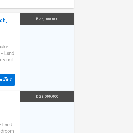
฿ 38,000,000
ch,
huket
e 32
ea/
ะเอียด
฿ 22,000,000
----d