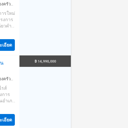
องครัว
งการใหม่
โครงการ
นียวดำ
บ
2 ห้อง
มัยและ
ะเอียด
ทาน
้นที่ริม
฿ 14,990,000
ใน
งอยู่บน
)นอกจาก
่วนกลาง
องครัว
ะบบ
ไรส์
จรปิด
ครงการ
นี้มี
ในอำเภอ
น คุณ
ินทางไป
้เช่าได้
อาหาร
คุณให้
่นๆอีก
ะเอียด
รเป็น
ี่นาที
งจังหวัด