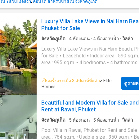
ใน YaNui Beach
,
คอนโด สำหรับขายใน จังหวัดภูเก็ต
Luxury Villa Lake Views in Nai Harn Bea
Phuket for Sale
จังหวัดภูเก็ต
·
4
ห้องนอน
·
4
ห้องอาบน้ำ
·
วิลล่า
Luxury Villa Lake Views in Nai Harn Beach, P
for Sale ▪️ Leasehold ▪️ Indoor area : 590 sq.m. ▪️ Land
area : 995 sq.m. ▪️ 4 bedrooms ▪️ 4 bathrooms ▪️ single
story ▪️ 2 cars parking spaces ▪️ fully-furnished (Thai-
Balinese Style) ▪️ Features: - Private pool siz
เป็นครั้งแรกเมื่อ 3 สัปดาห์ที่แล้ว
> Elite
sq.m. - Outdoor Jacuzzi/ Outdoor seating ar
ดูรายล
Homes
Outdoor Shower - pet-friendly - 24-hour security
Ready to move-in Selling Price : 38,000,000 THB
Beautiful and Modern Villa for Sale and
Transfer fee 50/50 For more information, please
Rent at Rawai, Phuket
feel free to contact us Work: (+66) 6388 2---- Email:
con----@elitehomes.co.th Line: @-------------
จังหวัดภูเก็ต
·
5
ห้องนอน
·
5
ห้องอาบน้ำ
·
วิลล่า
Whatsapp: (+66) 6388 2---- Website:
Pool Villa in Rawai, Phuket for Rent and Sale • Land
www.elitehomes.c----
area : 764 sq.m. • Usable size : 350 sq.m. • Bedroom