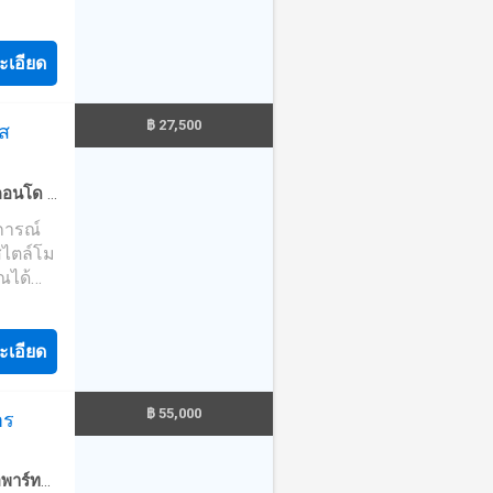
พื้นที่
ด้วย
ห่งการ
ีสอร์ท
การเดิน
ตัวคอน
ะเอียด
rtments
งอยู่ที่
 เสียง
 Grand
ในย่าน
เมตร -
ินนานา
฿ 27,500
ิส
ที่ยว
เมตร -
้ยวขวา
ง และ
ตาราง
ไปอีก
สิ่ง
เมตร-
บิน
คอนโด
·
 สนาม
เมตร-
เลข 4171
องบริการ
การณ์
และ
าราง
าม
·
สระ
สไตล์โม
ำ ให้
e ขนาด
ซ้ายมือ
ณได้
นอกจาก
สไตล์
- 1
ี่ยัง
eplay
 ขนาด
ให้
ะเอียด
ับ
งเมตร-
สระว่าย
การ
S - 2
ความ
 ขนาด
฿ 55,000
าร
ุกสนาน
างเสร็จ
งเมตร
รยังตั้ง
้ทุก
ะสมุย
เนียม
ครงการ
พาร์ท