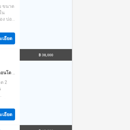
all
 ชั้น
อน
ตอร์เน็ต
·
าย ขนาด
ชั้นนำ,
8 ยูนิต
ลินไป
่ใน
มิเนียม
้
มี
อง บ่อ
วิต
อ Suite
 พร้อม
566 ซึ่ง
Hotel
องนอน
nique
าเช่า
1 ตำบล
.ม.)1
เขาบาง
ะเอียด
ย
lla 1
ยงาม
ภท
ห้อง
น เกาะ
 ชั้น
้องนอน
นเนิน
฿ 38,000
ปแบบและ
ห้อง
ละ
68-86
กในยาม
งการ-
ly
จุดเด่น
คอนโด
·
- ระบบ
ที่
ยู่ใน
น
·
าด 2
นทาง-
วัน ชุด
อำนวย
อ
·
ที่
น
ส่วน
 ชั้นวาง
nity
ีย์สาขา
างลงตัว
งปรับ
 ซึ่งคุณ
นน
องน้ำ
นตัว-
,000 ต่อ
กนั้น
ตคลับ
- โซน
ะเอียด
งอยู่
เนส
- ห้อง
ละจากุช
อผ้า
เดิน
รมส่วน