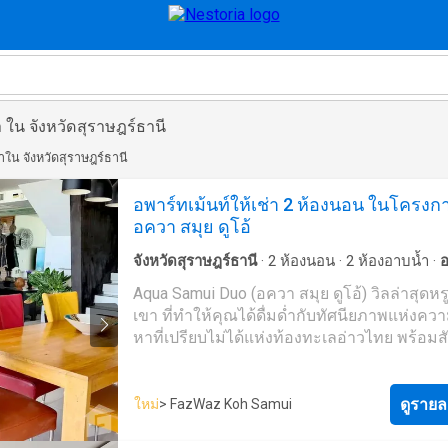
 ใน จังหวัดสุราษฎร์ธานี
าใน จังหวัดสุราษฎร์ธานี
อพาร์ทเม้นท์ให้เช่า 2 ห้องนอน ในโครงก
อควา สมุย ดูโอ้
จังหวัดสุราษฎร์ธานี
·
2
ห้องนอน
·
2
ห้องอาบน้ำ
·
อ
เม้นท์์
·
ระเบียง
·
ไฟฟ้า
·
ห้องครัวพร้อมอุปกรณ์
·
ย
Aqua Samui Duo (อควา สมุย ดูโอ้) วิลล่าสุดหร
แบบผสมผสาน
·
สวนบนดาดฟ้า
·
สระว่ายน้ำ
·
ลาน
เขา ที่ทำให้คุณได้ดื่มด่ำกับทัศนียภาพแห่งควา
·
เคเบิ้ลวิดีโอ
·
ที่จอดรถ
·
เจ้าหน้าที่อำนวยความส
หาที่เปรียบไม่ได้แห่งท้องทะเลอ่าวไทย พร้อมส
ยาม
บรรยากาศธรรมชาติท่ามกลางป่าเขาแบบทรอ
อันเขียวชอุ่ม อีกทั้งเติมเต็มคุณภาพการอยู่อาศ
วิลล่าที่ตกแต่งในสไตล์ร่วมสมัย ที่มีการผสมผ
ดูรายล
ใหม่
> FazWaz Koh Samui
ความเป็นโมเดิร์นแต่ยังคงไว้ซึ่งความคลาสสิ
เป็นความงามอย่างสมบูรณ์แบบเหนือกาลเวลา 