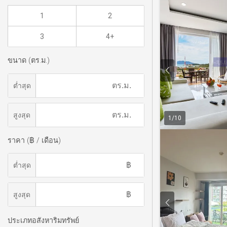
1
2
3
4+
ขนาด (ตร.ม.)
ต่ำสุด
สูงสุด
1
/
10
ราคา (฿ / เดือน)
ต่ำสุด
สูงสุด
ประเภทอสังหาริมทรัพย์