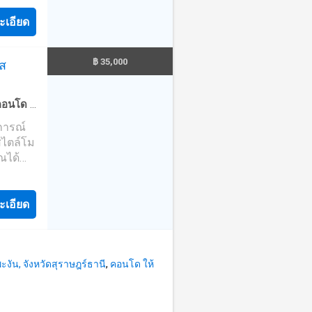
ห่งการ
้
ม.
ตัวคอน
ะเอียด
ารเปิด
ายน้ำ
 เสียง
อีกด้วย
ตร.ม.
ในย่าน
ว่าคุณจะ
ายน้ำ
฿ 35,000
ิส
ที่ยว
เอียด
ตร.ม.
ง และ
ลจาก
ายน้ำ
สิ่ง
2-0 ไร่
คอนโด
·
 สนาม
41 ยูนิต
กษา
องบริการ
การณ์
และ
สุ
ินทาง
ะดวก
·
สไตล์โม
ำ ให้
 (64-68
้าไปยัง
ณได้
- 2
วจึง
นอกจาก
สไตล์
(210
2.3
ี่ยัง
eplay
ร-
ให้
ะเอียด
ับ
ว่ายน้ำ
สระว่าย
การ
100%-
ความ
ารเดิน
ุกสนาน
างเสร็จ
กจาก
รยังตั้ง
งัน, จังหวัดสุราษฎร์ธานี
,
คอนโด ให้
มทาง
ะสมุย
เนียม
จะทะลุ
all
 ชั้น
งนี้
ชั้นนำ,