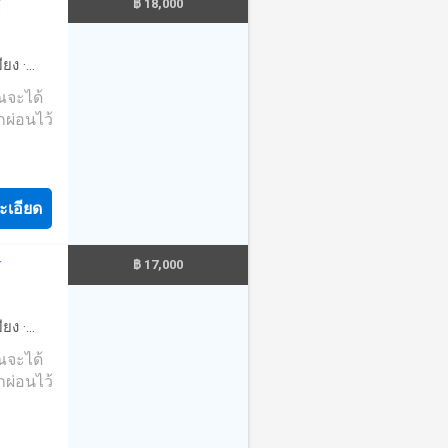
฿ 18,000
์
้อภายใน
ค่า
ด้วย
ย 24
การเดิน
ินทาง
ียง
·
งอยู่ที่
ปทางทิศ
อร์เน็ต
·
ุณจะได้
ณ 800
·
เคเบิ้ล
ผ่อนไว้
ินนานา
มาณ 700
นวยความ
้ยวขวา
 ประมาณ
ไปอีก
ะยะทาง
ห่งการ
บิน
ue
ตัวคอน
ะเอียด
เลข 4171
ริ่ม
 เสียง
างตะวัน
ในย่าน
ซ้ายมือ
ดินไป
฿ 17,000
์
ที่ยว
ายเลข
ง และ
ี้ย
สิ่ง
ียง
·
 สนาม
น
·
ลาน
ุณจะได้
และ
·
เจ้า
ผ่อนไว้
ำ ให้
ะว่ายน้ำ
สไตล์
ห่งการ