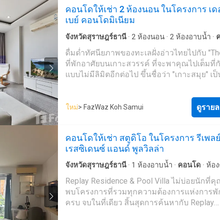
คอนโดให้เช่า 2 ห้องนอน ในโครงการ เด
การออกแบบอย่างพิถีพิถัน โดยสถาปนิกชื่อดังอ
เบย์ คอนโดมิเนียม
Gary Fell "อควา สมุย ดูโอ้" พร้อมให้คุณได้สัมผ
แห่งเกาะสมุย เพียง 5 นาทีถึงหาดเฉวง หาดที่ขึ้
จังหวัดสุราษฎร์ธานี
·
2
ห้องนอน
·
2
ห้องอาบน้ำ
·
เรื่องแสงสีเสียงยามค่ำคืน และ "Fishermans Vi
ระเบียง
·
ไฟฟ้า
·
ห้องครัวพร้อมอุปกรณ์
·
ครัวแบ
ดื่มด่ำทัศนียภาพของทะเลฝั่งอ่าวไทยไปกับ "Th
ที่ทำให้คุณได้เรียนรู้วิถีชีวิตและความเป็นอยู่ข
ผสาน
·
อินเตอร์เน็ต
·
ซาวน่า
·
เคเบิ้ลวิดีโอ
·
ที่จอ
ที่พักอาศัยบนเกาะสวรรค์ ที่จะพาคุณไปเต็มที่กั
ท้องถิ่นอย่างแท้จริง เป็นอีกหนึ่งโครงการคุณภ
·
เตาย่าง
·
ยิม
·
ยาม
·
สระว่ายน้ำ
แบบไม่มีลิมิตอีกต่อไป ขึ้นชื่อว่า "เกาะสมุย" เป็น
เปิดประสบการณ์การพักผ่อนอย่างเหนือระดับ 
ทราบกันดีว่ามีชายหาดที่สวยงามและมีกิจกรร
เติมเต็มสีสันในวันพักผ่อนของคุณข้อมูล
เลือกทำที่หลากหลาย ไม่ว่าจะเป็นดำน้ำ ดูปะกา
โครงการAqua Samui Duo (อควา สมุย ดูโอ้) ตั้งอ
ป่า ปีนเขา หรือแม้กระทั่งชมพระอาทิตย์ตกดิน
ดูรายล
53/77 หมู่ 3 ซ.ทองแก้ว ต.บ่อผุด อ.เกาะสมุย
ใหม่
> FazWaz Koh Samui
ทางเลือกดังกล่าวยังไม่เต็มอิ่มพอ เรารับประกั
จ.สุราษฎร์ธานี ตัวโครงการประกอบด้วยยูนิตพ
ว่า "The Bay" เป็นคำตอบที่ดีที่สุดอย่างแน่นอน 
ทั้งหมด 51 ยูนิต โครงการดังกล่าวพัฒนาโดย ล
คอนโดให้เช่า สตูดิโอ ในโครงการ รีเพลย
พื้นที่ส่วนกลางมาพร้อมสระว่ายน้ำขนาดใหญ่ที่
รี่ ลีฟวิ่ง สมุย และสร้างเสร็จในปีพ.ศ. 2559 ราค
เรสซิเดนซ์ แอนด์ พูลวิลล่า
อาศัยสามารถมาสนุกไปกับการจัด Pool Party ไ
ต้นอยู่ที่ 12 ล้านบาทประเภทวิลล่า ทุกยูนิตของ
จุใจ หรือหากท่านเป็นสายชิลก็สามารถนั่งฟัง
โครงการจะเป็นยูนิต 2 ชั้นโดยแบ่งตามขนาด
จังหวัดสุราษฎร์ธานี
·
1
ห้องอาบน้ำ
·
คอนโด
·
ห้อง
สิคไปพร้อมกับวิวระเบียงที่เห็นวิวทะเลสมุยได้ถ
ประเภทดังนี้ - ประเภท A มีขนาดตั้งแต่ 95 ตร.ม.
พร้อมอุปกรณ์
·
ครัวแบบผสมผสาน
·
อินเตอร์เน็ต
Replay Residence & Pool Villa ไม่บ่อยนักที่ค
องศาสำหรับในห้องพักโครงการมาพร้อม Built
ประกอบด้วย 2 ห้องนอน 2 ห้องน้ำ - ประเภท B 
บริการ
·
ลานระเบียง
·
เคเบิ้ลวิดีโอ
·
ที่จอดรถ
·
พื้น
พบโครงการที่รวมทุกความต้องการแห่งการพัก
เฟอร์นิเจอร์แบบครบครัน พื้นไม้เอ็นจิเนียร์ที่
ขนาดตั้งแต่ 145 ตร.ม. ประกอบด้วย 3 ห้องนอ
เด็ก
·
เจ้าหน้าที่อำนวยความสะดวก
·
ยิม
·
ซาวน่า
·
ครบ จบในที่เดียว สิ้นสุดการค้นหากับ Replay
ทุกการใช้งาน มีการแบ่งสัดส่วนพื้นที่ในห้องอย
ห้องน้ำ พร้อมสระว่ายน้ำ - ประเภท C มีขนาดตั
สระว่ายน้ำ
·
สนามเทนนิส
Residence & Pool Villa สุดยอดโครงการ
เยี่ยม ห้องนั่งเล่นติดระเบียงมาพร้อมประตูกร
175 ตร.ม. ประกอบด้วย 2 ห้องนอน 2 ห้องน้ำ 