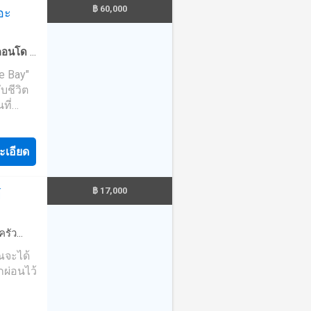
฿ 60,000
อะ
ย่าง
ัสสเน่ห์
นชื่อ
คอนโด
·
llage"
บผสม
e Bay"
องผู้คน
ดรถ
·
สวน
บชีวิต
าพที่จะ
ที่
พร้อม
มให้
รัง เดิน
ยู่ที่
 แต่หาก
ะเอียด
นได้เลย
ักอาศัย
ด้วย
ักชัวซ์
฿ 17,000
์
ผู้พัก
าเริ่ม
ด้อย่าง
เพลงคลา
และ
ครัว
ึง 180
·
ห้อง
ุณจะได้
-in
มี
ที่สำหรับ
ผ่อนไว้
ทนทานต่อ
น 3
ยาม
·
่างดี
้งแต่
ะจกบาน
พร้อม