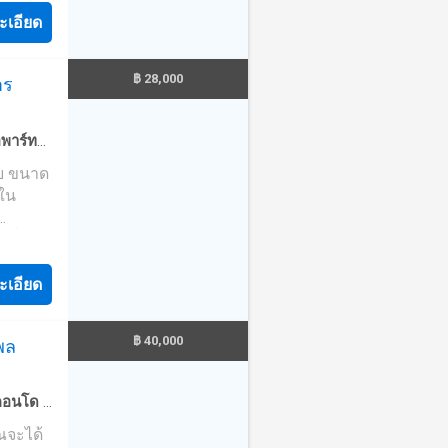
eplay
ตัวคอน
ะเอียด
ับ
 เสียง
การ
ในย่าน
฿ 28,000
าร
ที่ยว
างเสร็จ
ง และ
สิ่ง
เนียม
พาร์ท
 สนาม
 ชั้น
·
ยิม
·
าย ขนาด
และ
8 ยูนิต
องบริการ
่ใน
ำ ให้
้
ม
อ Suite
 ซึ่งคุณ
สไตล์
องนอน
า
eplay
.ม.)1
ะเอียด
ับ
lla 1
การ
ห้อง
้องนอน
฿ 40,000
พล
างเสร็จ
ห้อง
เนียม
ly
คอนโด
·
 ชั้น
ที่
ัวแบบ
ุณจะได้
8 ยูนิต
วัน ชุด