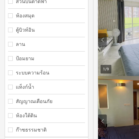
สวนบนดาดฟ้า
ห้องสมุด
ตู้บิวท์อิน
ลาน
ป้อมยาม
1
/
9
ระบบความร้อน
แท็งก์น้ำ
สัญญาณเตือนภัย
ห้องใต้ดิน
ก๊าซธรรมชาติ