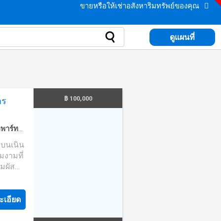
ขายหรือให้เช่าอสังหาริมทรัพย์ของคุณ
ดูแผนที่
฿ 100,000
าร
พาร์ท
ิม
·
ครัว
ูบนเนิน
ระเบียง
มงามที่
ะดวก
·
ัมผัส
ปิคอล
ัยด้วย
สาน
ะเอียด
ก กลาย
การันตี