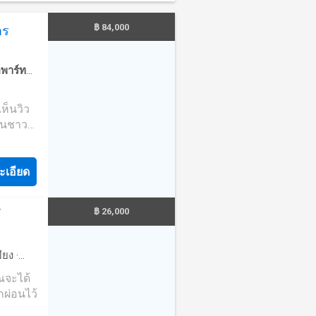
8 ยูนิต
มิเนียม
้
้าซอยไป
฿ 84,000
วิต
าร
อ Suite
Hotel
องนอน
1 ตำบล
.ม.)1
พาร์ท
ย
lla 1
อุปกรณ์
·
ภท
ห้อง
องบริการ
 ชั้น
ห็นวิว
้องนอน
ี่อำนวย
ปแบบและ
้านชาว
ห้อง
68-86
พระพุทธ
งการ-
-75
ly
- ระบบ
ที่สุด
ที่
ะเอียด
นทาง-
ความ
วัน ชุด
ส่วน
ที่สุด
 ชั้นวาง
฿ 26,000
์
ีย์สาขา
 Resort
างลงตัว
นน
2016,
องน้ำ
กนั้น
วนหนึ่ง
ตคลับ
ียง
·
งอยู่
เนส
อร์เน็ต
·
ุณจะได้
านบาง
ละจากุช
·
เคเบิ้ล
ผ่อนไว้
เดิน
นวยความ
i
้อภายใน