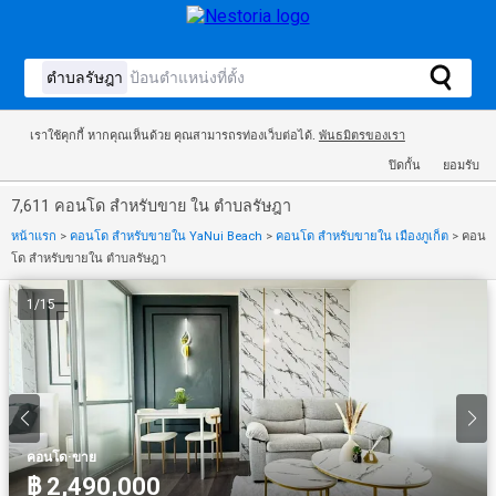
เราใช้คุกกี้ หากคุณเห็นด้วย คุณสามารถรท่องเว็บต่อได้.
พันธมิตรของเรา
ปิดกั้น
ยอมรับ
7,611 คอนโด สำหรับขาย ใน ตำบลรัษฎา
หน้าแรก
>
คอนโด สำหรับขายใน YaNui Beach
>
คอนโด สำหรับขายใน เมืองภูเก็ต
>
คอน
โด สำหรับขายใน ตำบลรัษฎา
1
/
15
·
คอนโด
ขาย
฿ 2,490,000