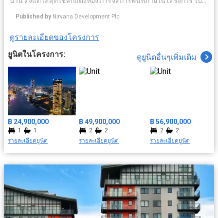
บ้าน ตั้งแต่วัสดุที่ใช้ตกแต่งห้อง การจัดการพื้นที่ภายในโครงการ ไป
จนถึงเซอร์วิชระดับโรงแรมห้าดาว ท่ามกลางบรรยากาศของเมือง
Published by
Nirvana Development Plc
เก่าอันเงียบสงบ ภายใต้แนวคิด The Sanctuary for your Soul แต่
ขณะเดียวกันในอนาคตพื้นที่ในย่านี้กำลังจะกลายเป็นศูนย์กลางการ
ดูรายละเอียดของโครงการ
ค้า และธุรกิจสิ่งอำนวยความสะดวกครบครัน อาทิ ระบบรักษาความ
ปลอดภัย มีคลับเฮ้าส์ ฟิตเนส สระว่ายน้ำ เดินทางสะดวกด้วยใกล้
ยูนิตในโครงการ:
ดูยูนิตอื่นๆเพิ่มเติม
รถไฟฟ้า สถานนีสะพานตากสิน สะดวกสบายใกล้สถาที่สำคัญ ยกยอ
มารีน่า, วัดทองนพคุณ, รพ.ตากสิน ฯลฯ
฿ 24,900,000
฿ 49,900,000
฿ 56,900,000
1
1
2
2
2
2
รายละเอียดยูนิต
รายละเอียดยูนิต
รายละเอียดยูนิต