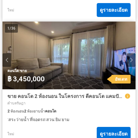
ดูรายละเอียด
ใหม่
1
/
36
·
คอนโด
ขาย
฿ 3,450,000
อัพเดท
ขาย คอนโด 2 ห้องนอน ในโครงการ ดีคอนโด แคมปัส รีสอร์ท กู้กู ภูเก็ต
ตำบลรัษฎา
2
ห้องนอน
2
ห้องอาบน้ำ
คอนโด
·
·
·
·
·
สระว่ายน้ำ
ที่จอดรถ
สวน
ยิม
ยาม
ดูรายละเอียด
ใหม่