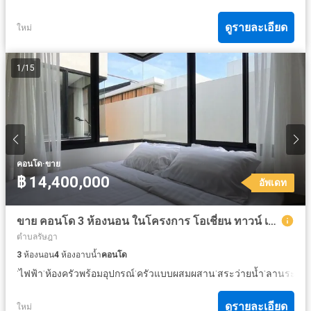
ดูรายละเอียด
ใหม่
1
/
15
·
คอนโด
ขาย
฿ 14,400,000
อัพเดท
ขาย คอนโด 3 ห้องนอน ในโครงการ โอเชี่ยน ทาวน์ เมือง-รัษฎา
ตำบลรัษฎา
3
ห้องนอน
4
ห้องอาบน้ำ
คอนโด
·
·
·
·
·
ไฟฟ้า
ห้องครัวพร้อมอุปกรณ์
ครัวแบบผสมผสาน
สระว่ายน้ำ
ลานระเบีย
ดูรายละเอียด
ใหม่