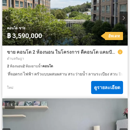
·
คอนโด
ขาย
฿ 3,590,000
อัพเดท
ขาย คอนโด 2 ห้องนอน ในโครงการ ดีคอนโด แคมปัส รีสอร์ท กู้กู ภูเก็ต
ตำบลรัษฎา
2
ห้องนอน
2
ห้องอาบน้ำ
คอนโด
·
·
·
·
·
·
·
·
ที่จอดรถ
ไฟฟ้า
ครัวแบบผสมผสาน
สระว่ายน้ำ
ลานระเบียง
สวน
ยิม
ยา
ดูรายละเอียด
ใหม่
1
/
4