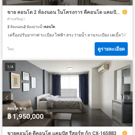
ขาย คอนโด 2 ห้องนอน ในโครงการ ดีคอนโด แคมปัส รีสอร์ท กู้กู ภูเก็ต
ตำบลรัษฎา
2
ห้องนอน
2
ห้องอาบน้ำ
คอนโด
·
·
·
·
·
·
·
เครื่องปรับอากาศ
ระเบียง
ไฟฟ้า
สระว่ายน้ำ
ลานระเบียง
เคเบิ้ลวิดีโอ
ท
ดูรายละเอียด
ใหม่
1
/
4
·
คอนโด
ขาย
฿ 1,950,000
ขายคอนโด ดีคอนโด แคมปัส รีสอร์ท กู้กู CX-165883