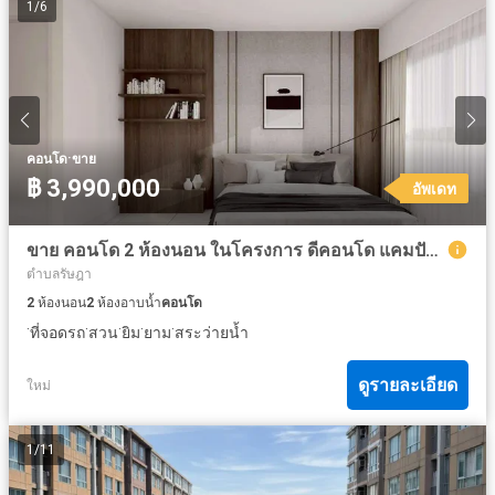
1
/
6
·
คอนโด
ขาย
฿ 3,990,000
อัพเดท
ขาย คอนโด 2 ห้องนอน ในโครงการ ดีคอนโด แคมปัส รีสอร์ท กู้กู ภูเก็ต
ตำบลรัษฎา
2
ห้องนอน
2
ห้องอาบน้ำ
คอนโด
·
·
·
·
·
ที่จอดรถ
สวน
ยิม
ยาม
สระว่ายน้ำ
ดูรายละเอียด
ใหม่
1
/
11