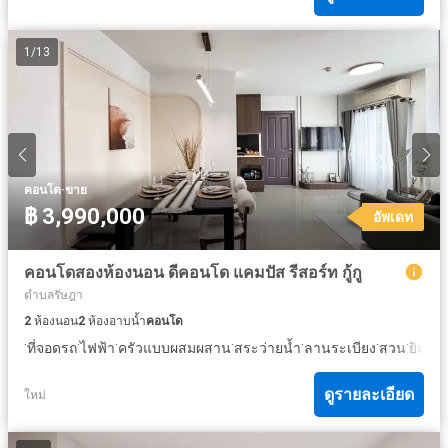
1
/
13
·
คอนโด
ขาย
฿ 3,990,000
อัพเดท
คอนโดสองห้องนอน ดีคอนโด แคมปัส รีสอร์ท กู้กู
ตำบลรัษฎา
2
ห้องนอน
2
ห้องอาบน้ำ
คอนโด
·
·
·
·
·
·
·
·
ที่จอดรถ
ไฟฟ้า
ครัวแบบผสมผสาน
สระว่ายน้ำ
ลานระเบียง
สวน
ยิม
ยา
ดูรายละเอียด
ใหม่