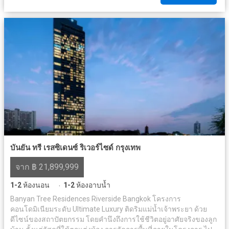
บันยัน ทรี เรสซิเดนซ์ ริเวอร์ไซด์ กรุงเทพ
จาก ฿ 21,899,999
1-2
ห้องนอน
1-2
ห้องอาบน้ำ
·
Banyan Tree Residences Riverside Bangkok โครงการ
คอนโดมิเนียมระดับ Ultimate Luxury ติดริมแม่น้ำเจ้าพระยา ด้วย
ดีไซน์ของสถาปัตยกรรม โดยคำนึงถึงการใช้ชีวิตอยู่อาศัยจริงของลูก