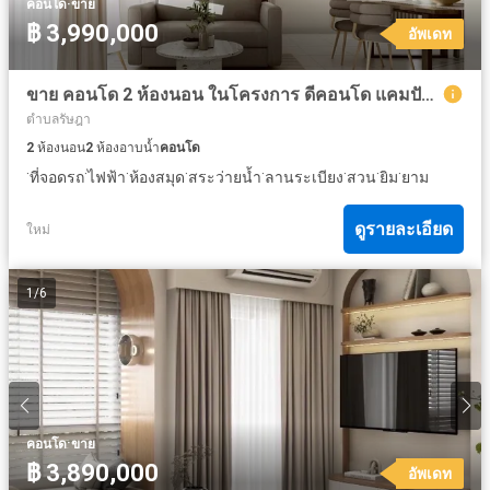
·
คอนโด
ขาย
฿ 3,990,000
อัพเดท
ขาย คอนโด 2 ห้องนอน ในโครงการ ดีคอนโด แคมปัส รีสอร์ท กู้กู ภูเก็ต
ตำบลรัษฎา
2
ห้องนอน
2
ห้องอาบน้ำ
คอนโด
·
·
·
·
·
·
·
·
ที่จอดรถ
ไฟฟ้า
ห้องสมุด
สระว่ายน้ำ
ลานระเบียง
สวน
ยิม
ยาม
ดูรายละเอียด
ใหม่
1
/
6
·
คอนโด
ขาย
฿ 3,890,000
อัพเดท