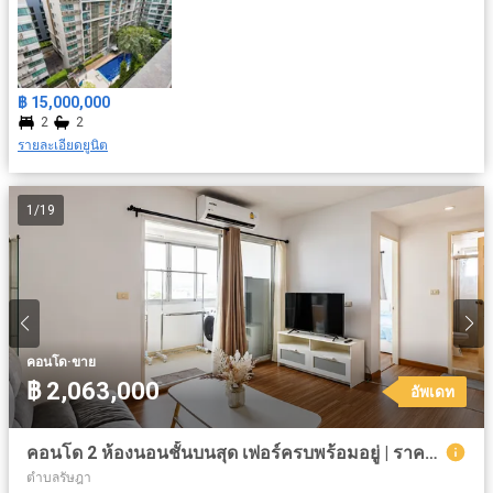
฿ 15,000,000
2
2
รายละเอียดยูนิต
1
/
19
·
คอนโด
ขาย
฿ 2,063,000
อัพเดท
คอนโด 2 ห้องนอนชั้นบนสุด เฟอร์ครบพร้อมอยู่ | ราคาต่ำกว่าตลาด -23.93% ติดต่อเราวันนี้!
ตำบลรัษฎา