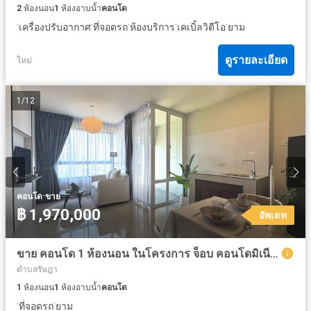
2
ห้องนอน
1
ห้องอาบน้ำ
คอนโด
·
·
·
·
·
เครื่องปรับอากาศ
ที่จอดรถ
ห้องบริการ
เคเบิ้ลวิดีโอ
ยาม
ดูรายละเอียด
ใหม่
1
/
12
·
คอนโด
ขาย
฿ 1,970,000
อัพเดท
ขาย คอนโด 1 ห้องนอน ในโครงการ จ็อบ คอนโดมิเนียม
ตำบลรัษฎา
1
ห้องนอน
1
ห้องอาบน้ำ
คอนโด
·
·
ที่จอดรถ
ยาม