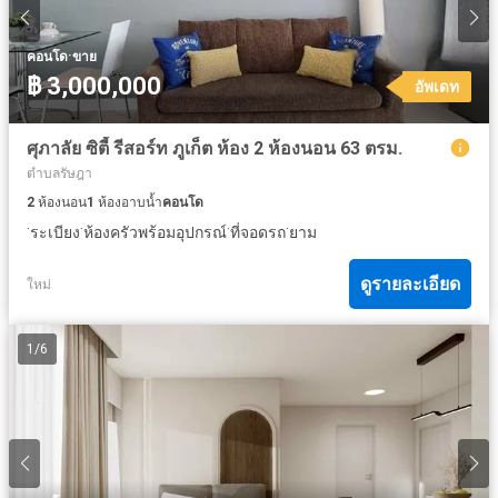
·
คอนโด
ขาย
฿ 3,000,000
อัพเดท
ศุภาลัย ซิตี้ รีสอร์ท ภูเก็ต ห้อง 2 ห้องนอน 63 ตรม.
ตำบลรัษฎา
2
ห้องนอน
1
ห้องอาบน้ำ
คอนโด
·
·
·
·
ระเบียง
ห้องครัวพร้อมอุปกรณ์
ที่จอดรถ
ยาม
ดูรายละเอียด
ใหม่
1
/
6