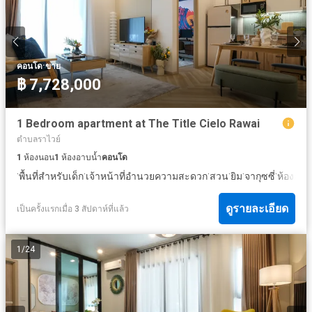
·
คอนโด
ขาย
฿ 7,728,000
1 Bedroom apartment at The Title Cielo Rawai
ตำบลราไวย์
1
ห้องนอน
1
ห้องอาบน้ำ
คอนโด
·
·
·
·
·
·
พื้นที่สำหรับเด็ก
เจ้าหน้าที่อำนวยความสะดวก
สวน
ยิม
จากุซซี่
ห้องสมุ
ดูรายละเอียด
เป็นครั้งแรกเมื่อ 3 สัปดาห์ที่แล้ว
1
/
24