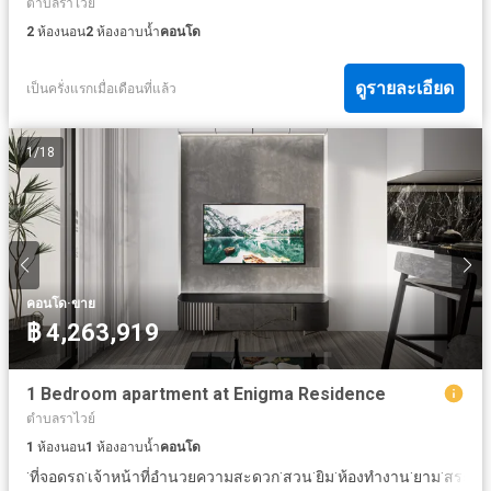
ตำบลราไวย์
2
ห้องนอน
2
ห้องอาบน้ำ
คอนโด
ดูรายละเอียด
เป็นครั่งแรกเมื่อเดือนที่แล้ว
1
/
18
·
คอนโด
ขาย
฿ 4,263,919
1 Bedroom apartment at Enigma Residence
ตำบลราไวย์
1
ห้องนอน
1
ห้องอาบน้ำ
คอนโด
·
·
·
·
·
·
·
ที่จอดรถ
เจ้าหน้าที่อำนวยความสะดวก
สวน
ยิม
ห้องทำงาน
ยาม
สระว่า