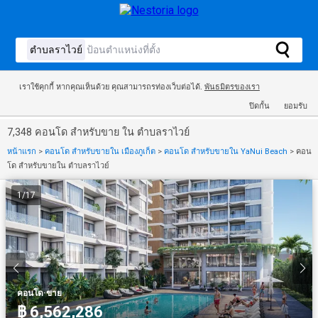
เราใช้คุกกี้ หากคุณเห็นด้วย คุณสามารถรท่องเว็บต่อได้.
พันธมิตรของเรา
ปิดกั้น
ยอมรับ
7,348 คอนโด สำหรับขาย ใน ตำบลราไวย์
หน้าแรก
>
คอนโด สำหรับขายใน เมืองภูเก็ต
>
คอนโด สำหรับขายใน YaNui Beach
>
คอน
โด สำหรับขายใน ตำบลราไวย์
1
/
17
·
คอนโด
ขาย
฿ 6,562,286