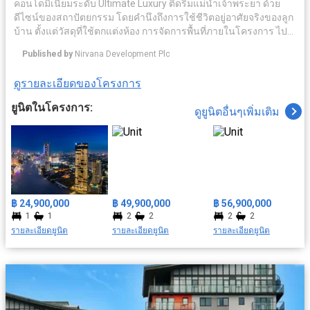
คอนโดมิเนียมระดับ Ultimate Luxury ติดริมแม่น้ำเจ้าพระยา ด้วย
ดีไซน์ของสถาปัตยกรรม โดยคำนึงถึงการใช้ชีวิตอยู่อาศัยจริงของลูก
บ้าน ตั้งแต่วัสดุที่ใช้ตกแต่งห้อง การจัดการพื้นที่ภายในโครงการ ไป
จนถึงเซอร์วิชระดับโรงแรมห้าดาว ท่ามกลางบรรยากาศของเมือง
Published by
Nirvana Development Plc
เก่าอันเงียบสงบ ภายใต้แนวคิด The Sanctuary for your Soul แต่
ขณะเดียวกันในอนาคตพื้นที่ในย่านี้กำลังจะกลายเป็นศูนย์กลางการ
ดูรายละเอียดของโครงการ
ค้า และธุรกิจสิ่งอำนวยความสะดวกครบครัน อาทิ ระบบรักษาความ
ปลอดภัย มีคลับเฮ้าส์ ฟิตเนส สระว่ายน้ำ เดินทางสะดวกด้วยใกล้
ยูนิตในโครงการ:
ดูยูนิตอื่นๆเพิ่มเติม
รถไฟฟ้า สถานนีสะพานตากสิน สะดวกสบายใกล้สถาที่สำคัญ ยกยอ
มารีน่า, วัดทองนพคุณ, รพ.ตากสิน ฯลฯ
฿ 24,900,000
฿ 49,900,000
฿ 56,900,000
1
1
2
2
2
2
รายละเอียดยูนิต
รายละเอียดยูนิต
รายละเอียดยูนิต