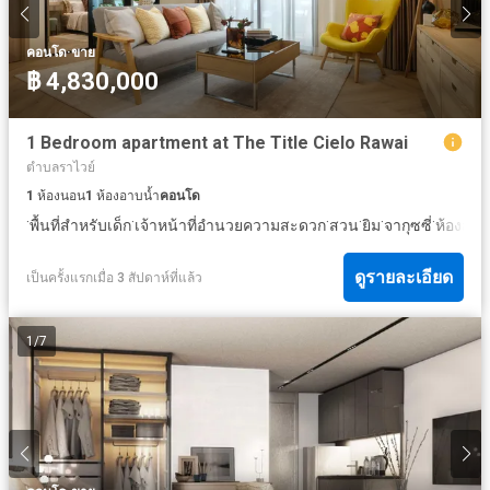
·
คอนโด
ขาย
฿ 4,830,000
1 Bedroom apartment at The Title Cielo Rawai
ตำบลราไวย์
1
ห้องนอน
1
ห้องอาบน้ำ
คอนโด
·
·
·
·
·
·
พื้นที่สำหรับเด็ก
เจ้าหน้าที่อำนวยความสะดวก
สวน
ยิม
จากุซซี่
ห้องสมุ
ดูรายละเอียด
เป็นครั้งแรกเมื่อ 3 สัปดาห์ที่แล้ว
1
/
7