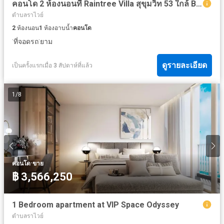
คอนโด 2 ห้องนอนที่ Raintree Villa สุขุมวิท 53 ใกล้ BTS ทองหล่อ
ตำบลราไวย์
2
ห้องนอน
1
ห้องอาบน้ำ
คอนโด
·
·
ที่จอดรถ
ยาม
ดูรายละเอียด
เป็นครั้งแรกเมื่อ 3 สัปดาห์ที่แล้ว
1
/
8
·
คอนโด
ขาย
฿ 3,566,250
1 Bedroom apartment at VIP Space Odyssey
ตำบลราไวย์