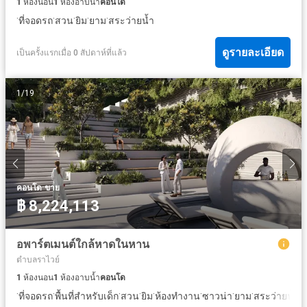
1
ห้องนอน
1
ห้องอาบน้ำ
คอนโด
·
·
·
·
·
ที่จอดรถ
สวน
ยิม
ยาม
สระว่ายน้ำ
ดูรายละเอียด
เป็นครั้งแรกเมื่อ 0 สัปดาห์ที่แล้ว
1
/
19
·
คอนโด
ขาย
฿ 8,224,113
อพาร์ตเมนต์ใกล้หาดในหาน
ตำบลราไวย์
1
ห้องนอน
1
ห้องอาบน้ำ
คอนโด
·
·
·
·
·
·
·
·
ที่จอดรถ
พื้นที่สำหรับเด็ก
สวน
ยิม
ห้องทำงาน
ซาวน่า
ยาม
สระว่ายน้ำ