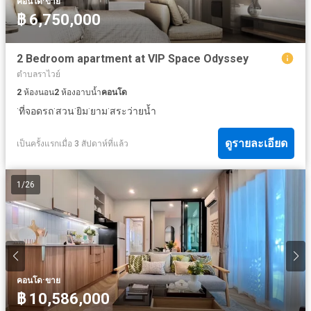
·
คอนโด
ขาย
฿ 6,750,000
2 Bedroom apartment at VIP Space Odyssey
ตำบลราไวย์
2
ห้องนอน
2
ห้องอาบน้ำ
คอนโด
·
·
·
·
·
ที่จอดรถ
สวน
ยิม
ยาม
สระว่ายน้ำ
ดูรายละเอียด
เป็นครั้งแรกเมื่อ 3 สัปดาห์ที่แล้ว
1
/
26
·
คอนโด
ขาย
฿ 10,586,000