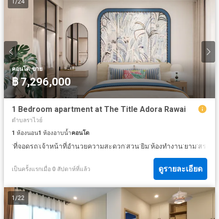
1
/
24
·
คอนโด
ขาย
฿ 7,296,000
1 Bedroom apartment at The Title Adora Rawai
ตำบลราไวย์
1
ห้องนอน
1
ห้องอาบน้ำ
คอนโด
·
·
·
·
·
·
·
ที่จอดรถ
เจ้าหน้าที่อำนวยความสะดวก
สวน
ยิม
ห้องทำงาน
ยาม
สระว่า
ดูรายละเอียด
เป็นครั้งแรกเมื่อ 0 สัปดาห์ที่แล้ว
1
/
22