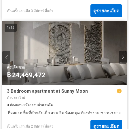
ดูรายละเอียด
เป็นครั้งแรกเมื่อ 3 สัปดาห์ที่แล้ว
1
/
25
·
คอนโด
ขาย
฿ 24,469,472
3 Bedroom apartment at Sunny Moon
ตำบลราไวย์
3
ห้องนอน
3
ห้องอาบน้ำ
คอนโด
·
·
·
·
·
·
·
·
·
ที่จอดรถ
พื้นที่สำหรับเด็ก
สวน
ยิม
ห้องสมุด
ห้องทำงาน
ซาวน่า
ยาม
สระ
ดูรายละเอียด
เป็นครั้งแรกเมื่อ 2 สัปดาห์ที่แล้ว