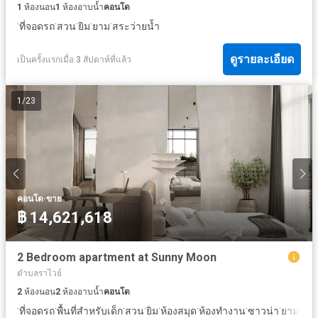
1
ห้องนอน
1
ห้องอาบน้ำ
คอนโด
·
·
·
·
·
ที่จอดรถ
สวน
ยิม
ยาม
สระว่ายน้ำ
ดูรายละเอียด
เป็นครั้งแรกเมื่อ 3 สัปดาห์ที่แล้ว
1
/
23
·
คอนโด
ขาย
฿ 14,621,618
2 Bedroom apartment at Sunny Moon
ตำบลราไวย์
2
ห้องนอน
2
ห้องอาบน้ำ
คอนโด
·
·
·
·
·
·
·
·
·
ที่จอดรถ
พื้นที่สำหรับเด็ก
สวน
ยิม
ห้องสมุด
ห้องทำงาน
ซาวน่า
ยาม
สระ