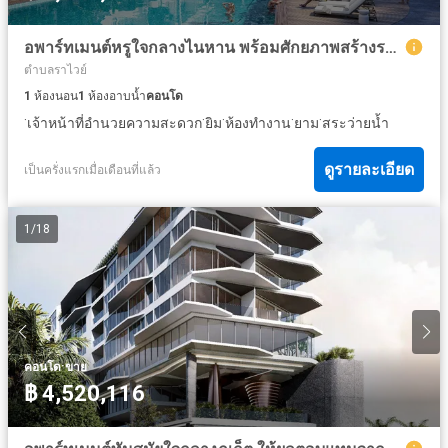
อพาร์ทเมนต์หรูใจกลางไนหาน พร้อมศักยภาพสร้างรายได้สูง
ตำบลราไวย์
1
ห้องนอน
1
ห้องอาบน้ำ
คอนโด
·
·
·
·
·
เจ้าหน้าที่อำนวยความสะดวก
ยิม
ห้องทำงาน
ยาม
สระว่ายน้ำ
ดูรายละเอียด
เป็นครั่งแรกเมื่อเดือนที่แล้ว
1
/
18
·
คอนโด
ขาย
฿ 4,520,116