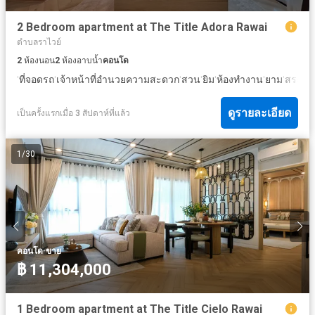
2 Bedroom apartment at The Title Adora Rawai
ตำบลราไวย์
2
ห้องนอน
2
ห้องอาบน้ำ
คอนโด
·
·
·
·
·
·
·
ที่จอดรถ
เจ้าหน้าที่อำนวยความสะดวก
สวน
ยิม
ห้องทำงาน
ยาม
สระว่า
ดูรายละเอียด
เป็นครั้งแรกเมื่อ 3 สัปดาห์ที่แล้ว
1
/
30
·
คอนโด
ขาย
฿ 11,304,000
1 Bedroom apartment at The Title Cielo Rawai