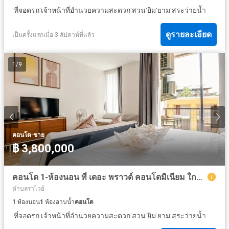
·
·
·
·
·
·
ที่จอดรถ
เจ้าหน้าที่อำนวยความสะดวก
สวน
ยิม
ยาม
สระว่ายน้ำ
ดูรายละเอียด
เป็นครั้งแรกเมื่อ 3 สัปดาห์ที่แล้ว
1
/
9
·
คอนโด
ขาย
฿ 3,800,000
คอนโด 1-ห้องนอน ที่ เดอะ พราวด์ คอนโดมิเนียม ใกล้ ราไวย์
ตำบลราไวย์
1
ห้องนอน
1
ห้องอาบน้ำ
คอนโด
·
·
·
·
·
·
ที่จอดรถ
เจ้าหน้าที่อำนวยความสะดวก
สวน
ยิม
ยาม
สระว่ายน้ำ