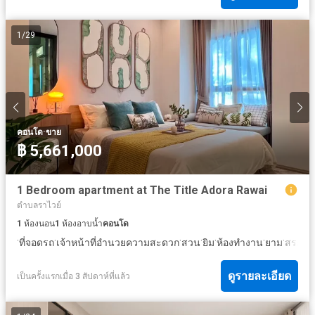
1
/
29
·
คอนโด
ขาย
฿ 5,661,000
1 Bedroom apartment at The Title Adora Rawai
ตำบลราไวย์
1
ห้องนอน
1
ห้องอาบน้ำ
คอนโด
·
·
·
·
·
·
·
ที่จอดรถ
เจ้าหน้าที่อำนวยความสะดวก
สวน
ยิม
ห้องทำงาน
ยาม
สระว่า
ดูรายละเอียด
เป็นครั้งแรกเมื่อ 3 สัปดาห์ที่แล้ว