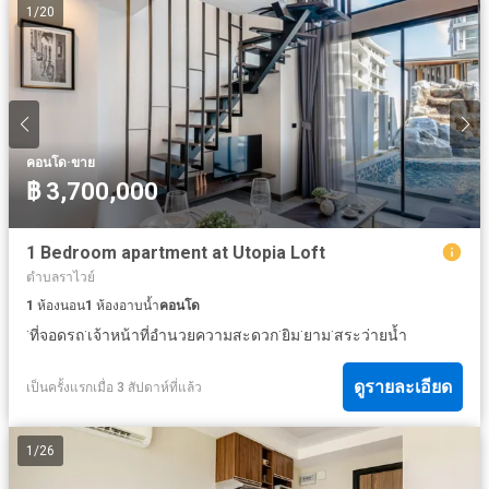
1
/
20
·
คอนโด
ขาย
฿ 3,700,000
1 Bedroom apartment at Utopia Loft
ตำบลราไวย์
1
ห้องนอน
1
ห้องอาบน้ำ
คอนโด
·
·
·
·
·
ที่จอดรถ
เจ้าหน้าที่อำนวยความสะดวก
ยิม
ยาม
สระว่ายน้ำ
ดูรายละเอียด
เป็นครั้งแรกเมื่อ 3 สัปดาห์ที่แล้ว
1
/
26