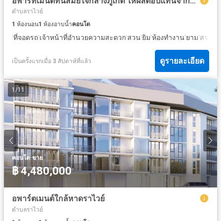
อพาร์ทเมนต์ทันสมัยใจกลางภูเก็ต ให้ผลตอบแทนจากการให้เช่าสูง
ตำบลราไวย์
1
ห้องนอน
1
ห้องอาบน้ำ
คอนโด
·
·
·
·
·
·
·
ที่จอดรถ
เจ้าหน้าที่อำนวยความสะดวก
สวน
ยิม
ห้องทำงาน
ยาม
สระว่า
ดูรายละเอียด
เป็นครั้งแรกเมื่อ 3 สัปดาห์ที่แล้ว
1
/
11
·
คอนโด
ขาย
฿ 4,480,000
อพาร์ตเมนต์ใกล้หาดราไวย์
ตำบลราไวย์