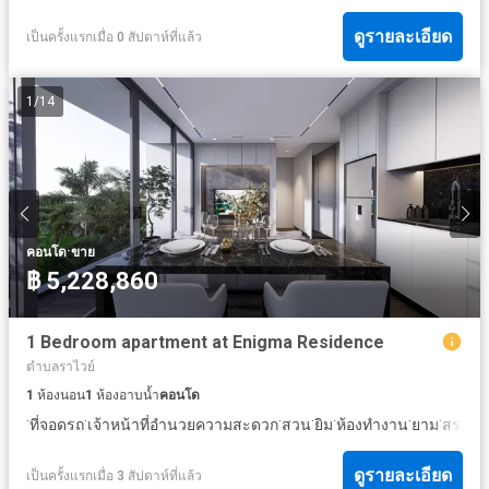
ดูรายละเอียด
เป็นครั้งแรกเมื่อ 0 สัปดาห์ที่แล้ว
1
/
14
·
คอนโด
ขาย
฿ 5,228,860
1 Bedroom apartment at Enigma Residence
ตำบลราไวย์
1
ห้องนอน
1
ห้องอาบน้ำ
คอนโด
·
·
·
·
·
·
·
ที่จอดรถ
เจ้าหน้าที่อำนวยความสะดวก
สวน
ยิม
ห้องทำงาน
ยาม
สระว่า
ดูรายละเอียด
เป็นครั้งแรกเมื่อ 3 สัปดาห์ที่แล้ว