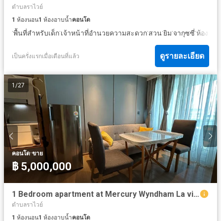
ตำบลราไวย์
1
ห้องนอน
1
ห้องอาบน้ำ
คอนโด
·
·
·
·
·
·
พื้นที่สำหรับเด็ก
เจ้าหน้าที่อำนวยความสะดวก
สวน
ยิม
จากุซซี่
ห้องสมุ
ดูรายละเอียด
เป็นครั่งแรกเมื่อเดือนที่แล้ว
1
/
27
·
คอนโด
ขาย
฿ 5,000,000
1 Bedroom apartment at Mercury Wyndham La vita
ตำบลราไวย์
1
ห้องนอน
1
ห้องอาบน้ำ
คอนโด