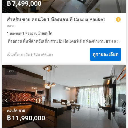
฿ 7,499,000
สำหรับ ขาย คอนโด 1 ห้องนอน ที่ Cassia Phuket
ถลาง
1
ห้องนอน
1
ห้องอาบน้ำ
คอนโด
·
·
·
·
·
·
·
·
ที่จอดรถ
พื้นที่สำหรับเด็ก
สวน
ยิม
อินเตอร์เน็ต
ห้องทำงาน
ยาม
สระว่าย
ดูรายละเอียด
เป็นครั้งแรกเมื่อ 3 สัปดาห์ที่แล้ว
1
/
22
·
คอนโด
ขาย
฿ 11,990,000