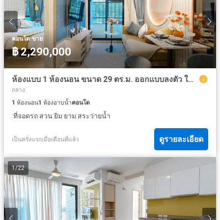
·
คอนโด
ขาย
฿ 2,290,000
ห้องแบบ 1 ห้องนอน ขนาด 29 ตร.ม. ออกแบบลงตัว ใช้พื้นที่อย่างชาญฉลาด พร้อมเข้าอยู่.
ถลาง
1
ห้องนอน
1
ห้องอาบน้ำ
คอนโด
·
·
·
·
·
ที่จอดรถ
สวน
ยิม
ยาม
สระว่ายน้ำ
ดูรายละเอียด
เป็นครั่งแรกเมื่อเดือนที่แล้ว
1
/
22