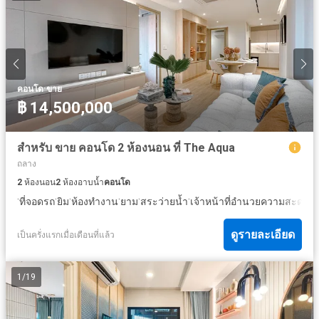
·
คอนโด
ขาย
฿ 14,500,000
สำหรับ ขาย คอนโด 2 ห้องนอน ที่ The Aqua
ถลาง
2
ห้องนอน
2
ห้องอาบน้ำ
คอนโด
·
·
·
·
·
·
ที่จอดรถ
ยิม
ห้องทำงาน
ยาม
สระว่ายน้ำ
เจ้าหน้าที่อำนวยความสะดวก
ดูรายละเอียด
เป็นครั่งแรกเมื่อเดือนที่แล้ว
1
/
19