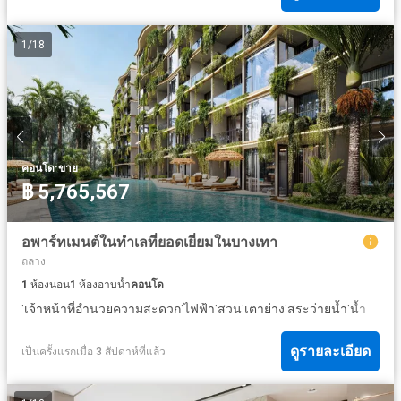
1
/
18
·
คอนโด
ขาย
฿ 5,765,567
อพาร์ทเมนต์ในทำเลที่ยอดเยี่ยมในบางเทา
ถลาง
1
ห้องนอน
1
ห้องอาบน้ำ
คอนโด
·
·
·
·
·
·
เจ้าหน้าที่อำนวยความสะดวก
ไฟฟ้า
สวน
เตาย่าง
สระว่ายน้ำ
น้ำ
ดูรายละเอียด
เป็นครั้งแรกเมื่อ 3 สัปดาห์ที่แล้ว