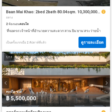
Baan Mai Khao: 2bed 2bath 80.04sqm. 10,300,000 Am: 065619----
ถลาง
2
ห้องนอน
คอนโด
·
·
·
·
·
·
ที่จอดรถ
เจ้าหน้าที่อำนวยความสะดวก
สวน
ยิม
ยาม
สระว่ายน้ำ
ดูรายละเอียด
เป็นครั้งแรกเมื่อ 2 สัปดาห์ที่แล้ว
1
/
11
·
คอนโด
ขาย
฿ 5,500,000