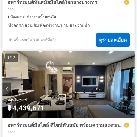
อพาร์ทเมนต์ทันสมัยมีสไตล์ใจกลางบางเทา
ถลาง
1
ห้องนอน
1
ห้องอาบน้ำ
คอนโด
·
·
·
·
·
·
ที่จอดรถ
สวน
ยิม
ห้องทำงาน
ยาม
สระว่ายน้ำ
ดูรายละเอียด
เป็นครั้งแรกเมื่อ 3 สัปดาห์ที่แล้ว
1
/
12
·
คอนโด
ขาย
฿ 4,439,671
อพาร์ทเมนต์มีสไตล์ ดีไซน์ทันสมัย ​​พร้อมความสะดวกสบายระดับสูง
ถลาง