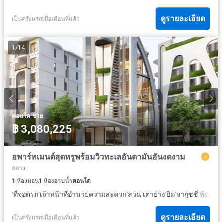
ดูรายละเอียด
เป็นครั่งแรกเมื่อเดือนที่แล้ว
1
/
14
·
คอนโด
ขาย
฿ 3,080,225
อพาร์ทเมนต์สุดหรูพร้อมวิวทะเลอันดามันอันงดงาม
ถลาง
1
ห้องนอน
1
ห้องอาบน้ำ
คอนโด
·
·
·
·
·
·
·
ที่จอดรถ
เจ้าหน้าที่อำนวยความสะดวก
สวน
เตาย่าง
ยิม
จากุซซี่
ห้องทำ
ดูรายละเอียด
เป็นครั่งแรกเมื่อเดือนที่แล้ว