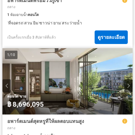
อพาร์ตเมนต์พร้อมวิวภูเขา
ถลาง
1
ห้องอาบน้ำ
คอนโด
·
·
·
·
·
·
ที่จอดรถ
สวน
ยิม
ซาวน่า
ยาม
สระว่ายน้ำ
ดูรายละเอียด
เป็นครั้งแรกเมื่อ 3 สัปดาห์ที่แล้ว
1
/
10
·
คอนโด
ขาย
฿ 8,696,095
อพาร์ตเมนต์สุดหรูที่ให้ผลตอบแทนสูง
ถลาง