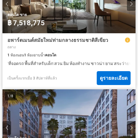
·
คอนโด
ขาย
฿ 7,518,775
อพาร์ตเมนต์สมัยใหม่ท่ามกลางธรรมชาติสีเขียว
ถลาง
1
ห้องนอน
1
ห้องอาบน้ำ
คอนโด
·
·
·
·
·
·
·
·
ที่จอดรถ
พื้นที่สำหรับเด็ก
สวน
ยิม
ห้องทำงาน
ซาวน่า
ยาม
สระว่ายน้ำ
ดูรายละเอียด
เป็นครั้งแรกเมื่อ 3 สัปดาห์ที่แล้ว
1
/
8