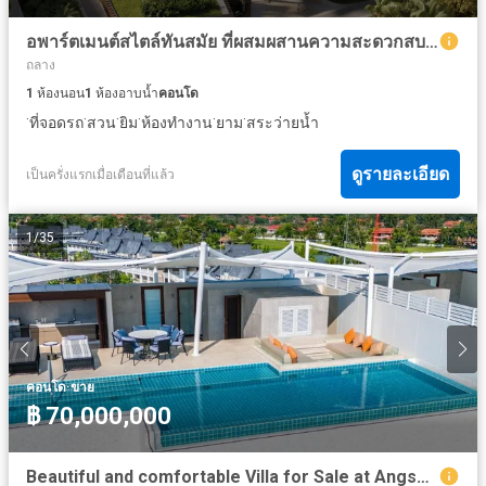
อพาร์ตเมนต์สไตล์ทันสมัย ที่ผสมผสานความสะดวกสบายและความคุ้มค่าได้อย่างลงตัว
ถลาง
1
ห้องนอน
1
ห้องอาบน้ำ
คอนโด
·
·
·
·
·
·
ที่จอดรถ
สวน
ยิม
ห้องทำงาน
ยาม
สระว่ายน้ำ
ดูรายละเอียด
เป็นครั่งแรกเมื่อเดือนที่แล้ว
1
/
35
·
คอนโด
ขาย
฿ 70,000,000
Beautiful and comfortable Villa for Sale at Angsana Ocean View