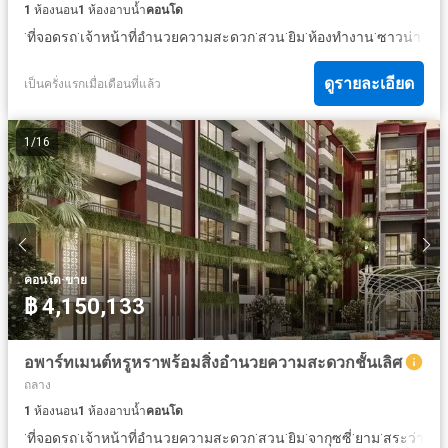
1
ห้องนอน
1
ห้องอาบน้ำ
คอนโด
·
·
·
·
·
·
·
ที่จอดรถ
เจ้าหน้าที่อำนวยความสะดวก
สวน
ยิม
ห้องทำงาน
ซาวน่า
ยา
ดูรายละเอียด
เป็นครั่งแรกเมื่อเดือนที่แล้ว
1
/
16
·
คอนโด
ขาย
฿ 4,150,133
อพาร์ทเมนต์หรูหราพร้อมสิ่งอำนวยความสะดวกชั้นเลิศ
ถลาง
1
ห้องนอน
1
ห้องอาบน้ำ
คอนโด
·
·
·
·
·
·
·
ที่จอดรถ
เจ้าหน้าที่อำนวยความสะดวก
สวน
ยิม
จากุซซี่
ยาม
สระว่ายน้