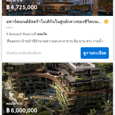
·
คอนโด
ขาย
฿ 4,725,000
อพาร์ตเมนต์อัลตร้าโมเดิร์นในศูนย์กลางของชีวิตบนเกาะ
ถลาง
1
ห้องนอน
1
ห้องอาบน้ำ
คอนโด
·
·
·
·
·
·
ที่จอดรถ
เจ้าหน้าที่อำนวยความสะดวก
สวน
ยิม
ยาม
สระว่ายน้ำ
ดูรายละเอียด
เป็นครั่งแรกเมื่อเดือนที่แล้ว
1
/
19
·
คอนโด
ขาย
฿ 8,000,000