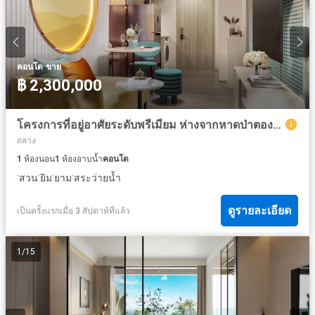
·
คอนโด
ขาย
฿ 2,300,000
โครงการที่อยู่อาศัยระดับพรีเมียม ห่างจากหาดป่าตองเพียง 100 เมตร
ถลาง
1
ห้องนอน
1
ห้องอาบน้ำ
คอนโด
·
·
·
·
สวน
ยิม
ยาม
สระว่ายน้ำ
ดูรายละเอียด
เป็นครั้งแรกเมื่อ 3 สัปดาห์ที่แล้ว
1
/
15