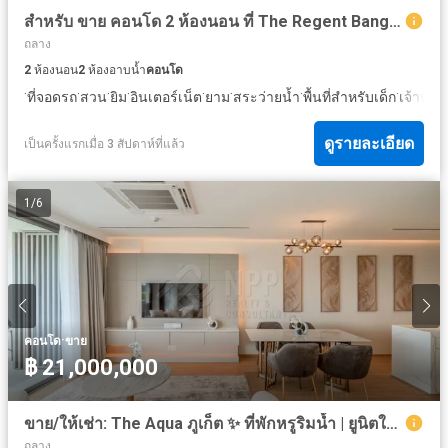
สำหรับ ขาย คอนโด 2 ห้องนอน ที่ The Regent Bangtao
ถลาง
2
ห้องนอน
2
ห้องอาบน้ำ
คอนโด
·
·
·
·
·
·
·
·
ที่จอดรถ
สวน
ยิม
อินเตอร์เน็ต
ยาม
สระว่ายน้ำ
พื้นที่สำหรับเด็ก
เจ้าหน้
ดูรายละเอียด
เป็นครั้งแรกเมื่อ 3 สัปดาห์ที่แล้ว
1
/
6
·
คอนโด
ขาย
฿ 21,000,000
ขาย/ให้เช่า: The Aqua ภูเก็ต ✨ ที่พักหรูริมน้ำ | ยูนิตใหม่เอี่ยม
ถลาง