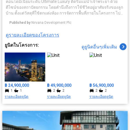
คอนโดมิเนียมระดับ Ultimate Luxury ติดริมแม่น้ำเจ้าพระยา ด้วย
ดีไซน์ของสถาปัตยกรรม โดยคำนึงถึงการใช้ชีวิตอยู่อาศัยจริงของลูก
บ้าน ตั้งแต่วัสดุที่ใช้ตกแต่งห้อง การจัดการพื้นที่ภายในโครงการ ไป
จนถึงเซอร์วิชระดับโรงแรมห้าดาว ท่ามกลางบรรยากาศของเมือง
Published by
Nirvana Development Plc
เก่าอันเงียบสงบ ภายใต้แนวคิด The Sanctuary for your Soul แต่
ขณะเดียวกันในอนาคตพื้นที่ในย่านี้กำลังจะกลายเป็นศูนย์กลางการ
ดูรายละเอียดของโครงการ
ค้า และธุรกิจสิ่งอำนวยความสะดวกครบครัน อาทิ ระบบรักษาความ
ปลอดภัย มีคลับเฮ้าส์ ฟิตเนส สระว่ายน้ำ เดินทางสะดวกด้วยใกล้
ยูนิตในโครงการ:
ดูยูนิตอื่นๆเพิ่มเติม
รถไฟฟ้า สถานนีสะพานตากสิน สะดวกสบายใกล้สถาที่สำคัญ ยกยอ
มารีน่า, วัดทองนพคุณ, รพ.ตากสิน ฯลฯ
฿ 24,900,000
฿ 49,900,000
฿ 56,900,000
1
1
2
2
2
2
รายละเอียดยูนิต
รายละเอียดยูนิต
รายละเอียดยูนิต