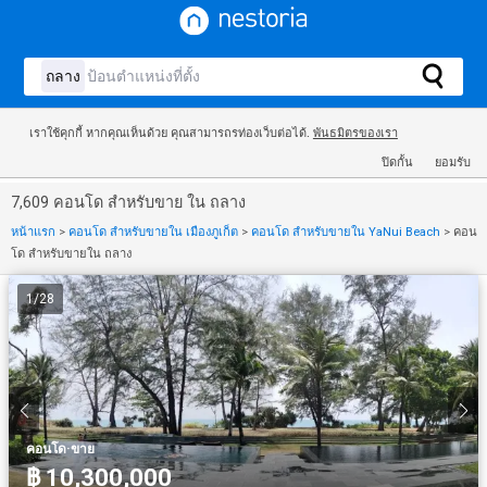
เราใช้คุกกี้ หากคุณเห็นด้วย คุณสามารถรท่องเว็บต่อได้.
พันธมิตรของเรา
ปิดกั้น
ยอมรับ
7,609 คอนโด สำหรับขาย ใน ถลาง
หน้าแรก
>
คอนโด สำหรับขายใน เมืองภูเก็ต
>
คอนโด สำหรับขายใน YaNui Beach
>
คอน
โด สำหรับขายใน ถลาง
1
/
28
·
คอนโด
ขาย
฿ 10,300,000