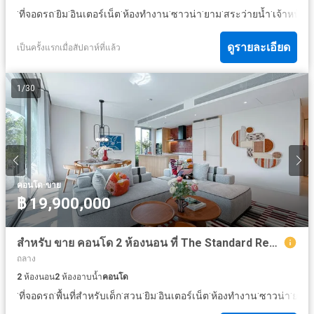
·
·
·
·
·
·
·
·
ที่จอดรถ
ยิม
อินเตอร์เน็ต
ห้องทำงาน
ซาวน่า
ยาม
สระว่ายน้ำ
เจ้าหน้า
ดูรายละเอียด
เป็นครั้งแรกเมื่อสัปดาห์ที่แล้ว
1
/
30
·
คอนโด
ขาย
฿ 19,900,000
สำหรับ ขาย คอนโด 2 ห้องนอน ที่ The Standard Residences
ถลาง
2
ห้องนอน
2
ห้องอาบน้ำ
คอนโด
·
·
·
·
·
·
·
·
·
ที่จอดรถ
พื้นที่สำหรับเด็ก
สวน
ยิม
อินเตอร์เน็ต
ห้องทำงาน
ซาวน่า
ยาม