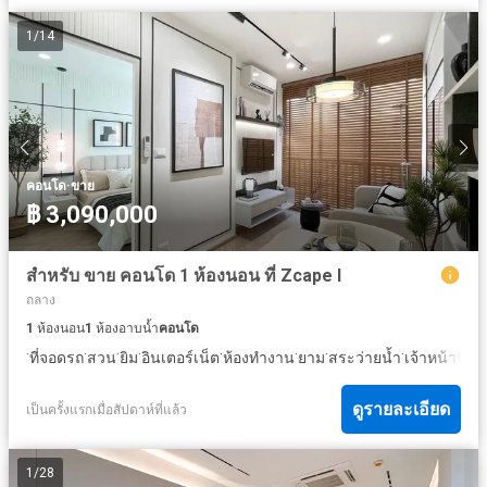
1
/
14
·
คอนโด
ขาย
฿ 3,090,000
สำหรับ ขาย คอนโด 1 ห้องนอน ที่ Zcape I
ถลาง
1
ห้องนอน
1
ห้องอาบน้ำ
คอนโด
·
·
·
·
·
·
·
·
ที่จอดรถ
สวน
ยิม
อินเตอร์เน็ต
ห้องทำงาน
ยาม
สระว่ายน้ำ
เจ้าหน้าที
ดูรายละเอียด
เป็นครั้งแรกเมื่อสัปดาห์ที่แล้ว
1
/
28