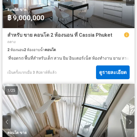
·
คอนโด
ขาย
฿ 9,000,000
สำหรับ ขาย คอนโด 2 ห้องนอน ที่ Cassia Phuket
ถลาง
2
ห้องนอน
2
ห้องอาบน้ำ
คอนโด
·
·
·
·
·
·
·
·
ที่จอดรถ
พื้นที่สำหรับเด็ก
สวน
ยิม
อินเตอร์เน็ต
ห้องทำงาน
ยาม
สระว่าย
ดูรายละเอียด
เป็นครั้งแรกเมื่อ 3 สัปดาห์ที่แล้ว
1
/
25
·
คอนโด
ขาย