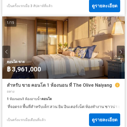
ดูรายละเอียด
เป็นครั้งแรกเมื่อ 3 สัปดาห์ที่แล้ว
1
/
15
·
คอนโด
ขาย
฿ 3,961,000
สำหรับ ขาย คอนโด 1 ห้องนอน ที่ The Olive Naiyang
ถลาง
1
ห้องนอน
1
ห้องอาบน้ำ
คอนโด
·
·
·
·
·
·
·
·
·
ที่จอดรถ
พื้นที่สำหรับเด็ก
สวน
ยิม
อินเตอร์เน็ต
ห้องทำงาน
ซาวน่า
ยาม
ดูรายละเอียด
เป็นครั่งแรกเมื่อเดือนที่แล้ว