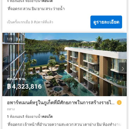
1
ห้องนอน
1
ห้องอาบน้ำ
คอนโด
·
·
·
·
·
ที่จอดรถ
สวน
ยิม
ยาม
สระว่ายน้ำ
ดูรายละเอียด
เป็นครั้งแรกเมื่อ 3 สัปดาห์ที่แล้ว
1
/
8
·
คอนโด
ขาย
฿ 4,323,816
อพาร์ทเมนต์หรูในภูเก็ตที่มีศักยภาพในการสร้างรายได้สูง
ถลาง
1
ห้องนอน
1
ห้องอาบน้ำ
คอนโด
·
·
·
·
·
·
·
ที่จอดรถ
เจ้าหน้าที่อำนวยความสะดวก
สวน
เตาย่าง
ยิม
ห้องทำงาน
ซาว