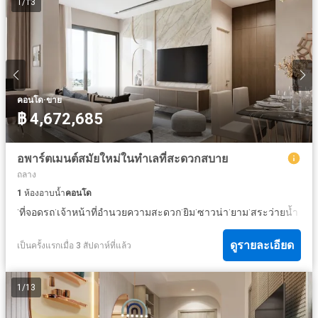
1
/
13
·
คอนโด
ขาย
฿ 4,672,685
อพาร์ตเมนต์สมัยใหม่ในทำเลที่สะดวกสบาย
ถลาง
1
ห้องอาบน้ำ
คอนโด
·
·
·
·
·
·
ที่จอดรถ
เจ้าหน้าที่อำนวยความสะดวก
ยิม
ซาวน่า
ยาม
สระว่ายน้ำ
ดูรายละเอียด
เป็นครั้งแรกเมื่อ 3 สัปดาห์ที่แล้ว
1
/
13