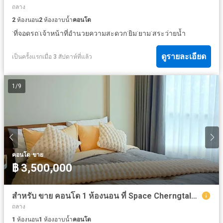
ถลาง
2
ห้องนอน
2
ห้องอาบน้ำ
คอนโด
·
·
·
·
·
ที่จอดรถ
เจ้าหน้าที่อำนวยความสะดวก
ยิม
ยาม
สระว่ายน้ำ
ดูรายละเอียด
เป็นครั้งแรกเมื่อ 3 สัปดาห์ที่แล้ว
1
/
9
·
คอนโด
ขาย
฿ 3,500,000
สำหรับ ขาย คอนโด 1 ห้องนอน ที่ Space Cherngtalay Condominium
ถลาง
1
ห้องนอน
1
ห้องอาบน้ำ
คอนโด