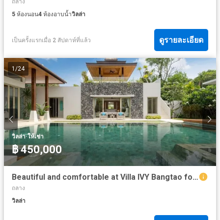
ถลาง
5
ห้องนอน
4
ห้องอาบน้ำ
วิลล่า
ดูรายละเอียด
เป็นครั้งแรกเมื่อ 2 สัปดาห์ที่แล้ว
1
/
24
·
วิลล่า
ให้เช่า
฿ 450,000
Beautiful and comfortable at Villa IVY Bangtao for Rent
ถลาง
วิลล่า