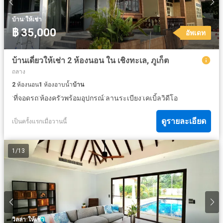
·
บ้าน
ให้เช่า
฿ 35,000
อัพเดท
บ้านเดี่ยวให้เช่า 2 ห้องนอน ใน เชิงทะเล, ภูเก็ต
ถลาง
2
ห้องนอน
1
ห้องอาบน้ำ
บ้าน
·
·
·
·
ที่จอดรถ
ห้องครัวพร้อมอุปกรณ์
ลานระเบียง
เคเบิ้ลวิดีโอ
ดูรายละเอียด
เป็นครั้งแรกเมื่อวานนี้
1
/
13
·
วิลล่า
ให้เช่า