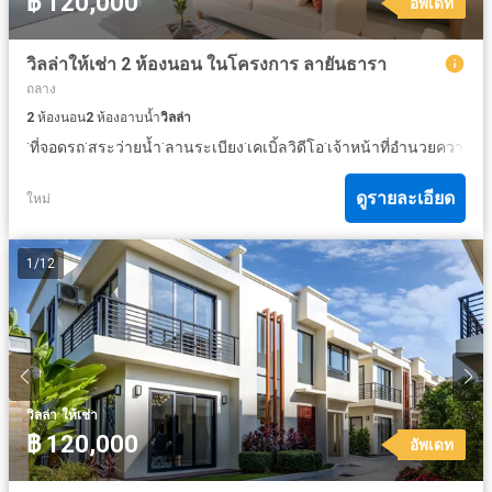
฿ 120,000
อัพเดท
วิลล่าให้เช่า 2 ห้องนอน ในโครงการ ลายันธารา
ถลาง
2
ห้องนอน
2
ห้องอาบน้ำ
วิลล่า
·
·
·
·
·
ที่จอดรถ
สระว่ายน้ำ
ลานระเบียง
เคเบิ้ลวิดีโอ
เจ้าหน้าที่อำนวยความส
ดูรายละเอียด
ใหม่
1
/
12
·
วิลล่า
ให้เช่า
฿ 120,000
อัพเดท