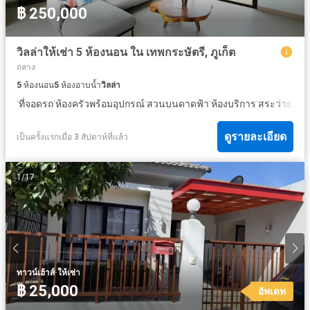
฿ 250,000
วิลล่าให้เช่า 5 ห้องนอน ใน เทพกระษัตรี, ภูเก็ต
ถลาง
5
ห้องนอน
5
ห้องอาบน้ำ
วิลล่า
·
·
·
·
·
·
ที่จอดรถ
ห้องครัวพร้อมอุปกรณ์
สวนบนดาดฟ้า
ห้องบริการ
สระว่ายน้ำ
ดูรายละเอียด
เป็นครั้งแรกเมื่อ 3 สัปดาห์ที่แล้ว
1
/
17
·
ทาวน์เฮ้าส์
ให้เช่า
฿ 25,000
อัพเดท