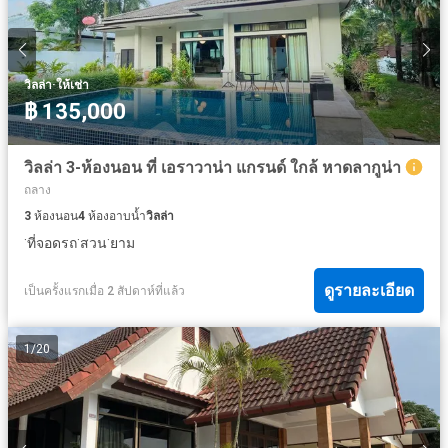
·
วิลล่า
ให้เช่า
฿ 135,000
วิลล่า 3-ห้องนอน ที่ เอราวาน่า แกรนด์ ใกล้ หาดลากูน่า
ถลาง
3
ห้องนอน
4
ห้องอาบน้ำ
วิลล่า
·
·
·
ที่จอดรถ
สวน
ยาม
ดูรายละเอียด
เป็นครั้งแรกเมื่อ 2 สัปดาห์ที่แล้ว
1
/
20