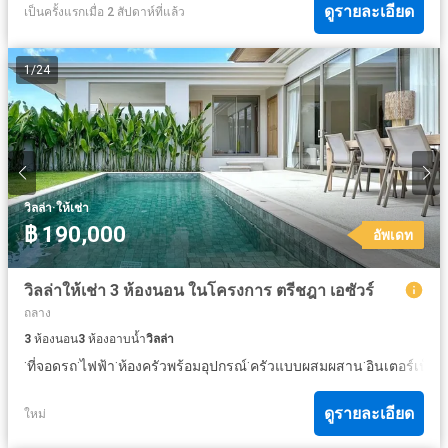
ดูรายละเอียด
เป็นครั้งแรกเมื่อ 2 สัปดาห์ที่แล้ว
1
/
24
·
วิลล่า
ให้เช่า
฿ 190,000
อัพเดท
วิลล่าให้เช่า 3 ห้องนอน ในโครงการ ตรีชฎา เอซัวร์
ถลาง
3
ห้องนอน
3
ห้องอาบน้ำ
วิลล่า
·
·
·
·
·
·
ที่จอดรถ
ไฟฟ้า
ห้องครัวพร้อมอุปกรณ์
ครัวแบบผสมผสาน
อินเตอร์เน็ต
ส
ดูรายละเอียด
ใหม่