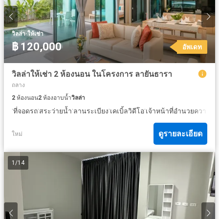
·
วิลล่า
ให้เช่า
฿ 120,000
อัพเดท
วิลล่าให้เช่า 2 ห้องนอน ในโครงการ ลายันธารา
ถลาง
2
ห้องนอน
2
ห้องอาบน้ำ
วิลล่า
·
·
·
·
·
ที่จอดรถ
สระว่ายน้ำ
ลานระเบียง
เคเบิ้ลวิดีโอ
เจ้าหน้าที่อำนวยความส
ดูรายละเอียด
ใหม่
1
/
14