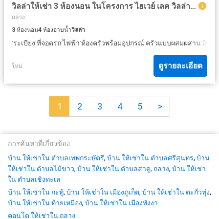
วิลล่าให้เช่า 3 ห้องนอน ในโครงการ ไฮเวย์ เลค วิลล่า บาย โคซี่ เลค
ถลาง
3
ห้องนอน
4
ห้องอาบน้ำ
วิลล่า
·
·
·
·
·
·
ระเบียง
ที่จอดรถ
ไฟฟ้า
ห้องครัวพร้อมอุปกรณ์
ครัวแบบผสมผสาน
อินเต
ดูรายละเอียด
ใหม่
1
2
3
4
5
>
การค้นหาที่เกี่ยวข้อง
บ้าน ให้เช่าใน ตำบลเทพกระษัตรี
,
บ้าน ให้เช่าใน ตำบลศรีสุนทร
,
บ้าน
ให้เช่าใน ตำบลไม้ขาว
,
บ้าน ให้เช่าใน ตำบลสาคู, ถลาง
,
บ้าน ให้เช่า
ใน ตำบลเชิงทะเล
บ้าน ให้เช่าใน กะทู้
,
บ้าน ให้เช่าใน เมืองภูเก็ต
,
บ้าน ให้เช่าใน ตะกั่วทุ่ง
,
บ้าน ให้เช่าใน ท้ายเหมือง
,
บ้าน ให้เช่าใน เมืองพังงา
คอนโด ให้เช่าใน ถลาง