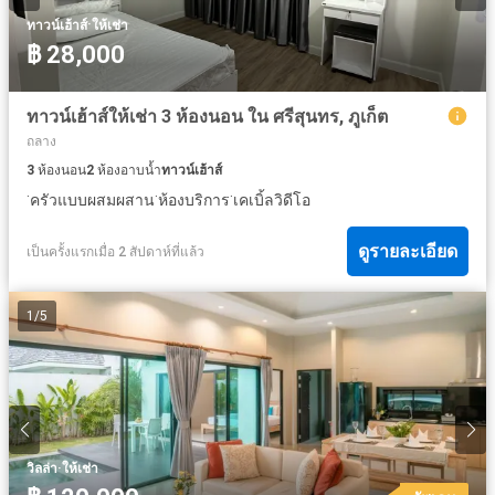
·
ทาวน์เฮ้าส์
ให้เช่า
฿ 28,000
ทาวน์เฮ้าส์ให้เช่า 3 ห้องนอน ใน ศรีสุนทร, ภูเก็ต
ถลาง
3
ห้องนอน
2
ห้องอาบน้ำ
ทาวน์เฮ้าส์
·
·
·
ครัวแบบผสมผสาน
ห้องบริการ
เคเบิ้ลวิดีโอ
ดูรายละเอียด
เป็นครั้งแรกเมื่อ 2 สัปดาห์ที่แล้ว
1
/
5
·
วิลล่า
ให้เช่า