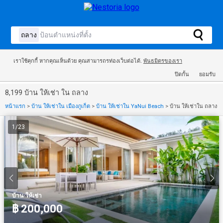
เราใช้คุกกี้ หากคุณเห็นด้วย คุณสามารถรท่องเว็บต่อได้.
พันธมิตรของเรา
ปิดกั้น
ยอมรับ
8,199 บ้าน ให้เช่า ใน ถลาง
หน้าแรก
>
บ้าน ให้เช่าใน เมืองภูเก็ต
>
บ้าน ให้เช่าใน YaNui Beach
>
บ้าน ให้เช่าใน ถลาง
1
/
23
·
บ้าน
ให้เช่า
฿ 200,000