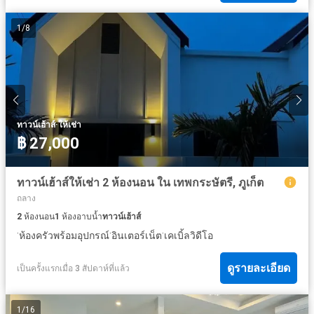
1
/
8
·
ทาวน์เฮ้าส์
ให้เช่า
฿ 27,000
ทาวน์เฮ้าส์ให้เช่า 2 ห้องนอน ใน เทพกระษัตรี, ภูเก็ต
ถลาง
2
ห้องนอน
1
ห้องอาบน้ำ
ทาวน์เฮ้าส์
·
·
·
ห้องครัวพร้อมอุปกรณ์
อินเตอร์เน็ต
เคเบิ้ลวิดีโอ
ดูรายละเอียด
เป็นครั้งแรกเมื่อ 3 สัปดาห์ที่แล้ว
1
/
16