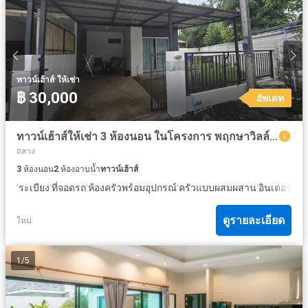
·
ทาวน์เฮ้าส์
ให้เช่า
฿ 30,000
อัพเดท
ทาวน์เฮ้าส์ให้เช่า 3 ห้องนอน ในโครงการ พฤกษาวิลล์ โมเดิร์น ยูเอส ถลาง
ถลาง
3
ห้องนอน
2
ห้องอาบน้ำ
ทาวน์เฮ้าส์
·
·
·
·
·
ระเบียง
ที่จอดรถ
ห้องครัวพร้อมอุปกรณ์
ครัวแบบผสมผสาน
อินเตอร์เน็ต
ดูรายละเอียด
ใหม่
1
/
5