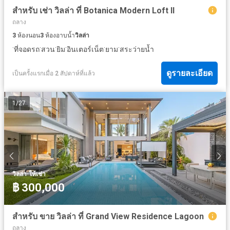
สำหรับ เช่า วิลล่า ที่ Botanica Modern Loft II
ถลาง
3
ห้องนอน
3
ห้องอาบน้ำ
วิลล่า
·
·
·
·
·
·
ที่จอดรถ
สวน
ยิม
อินเตอร์เน็ต
ยาม
สระว่ายน้ำ
ดูรายละเอียด
เป็นครั้งแรกเมื่อ 2 สัปดาห์ที่แล้ว
1
/
27
·
วิลล่า
ให้เช่า
฿ 300,000
สำหรับ ขาย วิลล่า ที่ Grand View Residence Lagoon
ถลาง