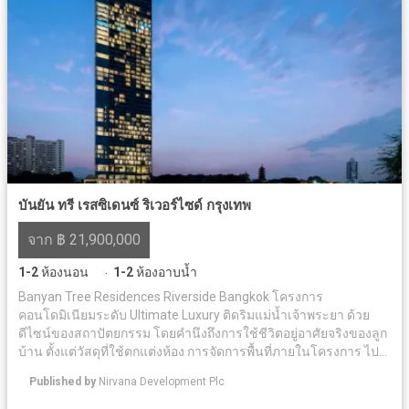
บันยัน ทรี เรสซิเดนซ์ ริเวอร์ไซด์ กรุงเทพ
จาก ฿ 21,900,000
1-2
ห้องนอน
1-2
ห้องอาบน้ำ
·
Banyan Tree Residences Riverside Bangkok โครงการ
คอนโดมิเนียมระดับ Ultimate Luxury ติดริมแม่น้ำเจ้าพระยา ด้วย
ดีไซน์ของสถาปัตยกรรม โดยคำนึงถึงการใช้ชีวิตอยู่อาศัยจริงของลูก
บ้าน ตั้งแต่วัสดุที่ใช้ตกแต่งห้อง การจัดการพื้นที่ภายในโครงการ ไป
จนถึงเซอร์วิชระดับโรงแรมห้าดาว ท่ามกลางบรรยากาศของเมือง
Published by
Nirvana Development Plc
เก่าอันเงียบสงบ ภายใต้แนวคิด The Sanctuary for your Soul แต่
ขณะเดียวกันในอนาคตพื้นที่ในย่านี้กำลังจะกลายเป็นศูนย์กลางการ