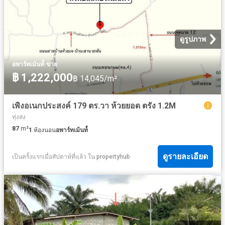
ดูรูปภาพ
·
อพาร์ทเม้นท์์
ขาย
฿ 1,222,000
฿ 14,045/m²
เพิงอเนกประสงค์ 179 ตร.วา ห้วยยอด ตรัง 1.2M
ทุ่งสง
87
m²
1
ห้องนอน
อพาร์ทเม้นท์์
ดูรายละเอียด
เป็นครั้งแรกเมื่อสัปดาห์ที่แล้ว
ใน
propertyhub