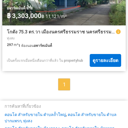
·
อพาร์ทเม้นท์์
ขาย
฿ 3,303,000
฿ 11,121/m²
โกดัง 75.3 ตร.วา เมืองนครศรีธรรมราช นครศรีธรรมราช 3.3M
ทุ่งสง
297
m²
1
ห้องนอน
อพาร์ทเม้นท์์
ดูรายละเอียด
เป็นครั้งแรกเมื่อหนึ่งเดือนกว่าที่แล้ว
ใน
propertyhub
1
การค้นหาที่เกี่ยวข้อง
คอนโด สำหรับขายใน ตำบลถ้ำใหญ่
,
คอนโด สำหรับขายใน ตำบล
ปากแพรก, ทุ่งสง