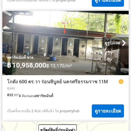
ดูรายละเอียด
เป็นครั้งแรกเมื่อสัปดาห์ที่แล้ว
ใน
propertyhub
ดูรูปภาพ
·
อพาร์ทเม้นท์์
ขาย
฿ 10,958,000
฿ 13,170/m²
โกดัง 600 ตร.วา ร่อนพิบูลย์ นครศรีธรรมราช 11M
ทุ่งสง
832
m²
4
ห้องนอน
อพาร์ทเม้นท์์
ดูรายละเอียด
เป็นครั้งแรกเมื่อ 2 สัปดาห์ที่แล้ว
ใน
propertyhub