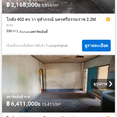
฿ 2,168,000
฿ 9,854/m²
โกดัง 402 ตร.วา จุฬาภรณ์ นครศรีธรรมราช 2.2M
ทุ่งสง
220
m²
1
ห้องนอน
อพาร์ทเม้นท์์
ดูรายละเอียด
เป็นครั้งแรกเมื่อสัปดาห์ที่แล้ว
ใน
propertyhub
ดูรูปภาพ
·
อพาร์ทเม้นท์์
ขาย
฿ 6,411,000
฿ 15,411/m²