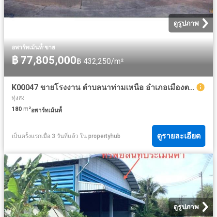
ดูรูปภาพ
·
อพาร์ทเม้นท์์
ขาย
฿ 77,805,000
฿ 432,250/m²
K00047 ขายโรงงาน ตำบลนาท่ามเหนือ อำเภอเมืองตรัง ตรัง
ทุ่งสง
180
m²
อพาร์ทเม้นท์์
ดูรายละเอียด
เป็นครั้งแรกเมื่อ 3 วันที่แล้ว
ใน
propertyhub
ดูรูปภาพ