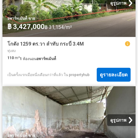
ดูรูปภาพ
·
อพาร์ทเม้นท์์
ขาย
฿ 3,427,000
฿ 31,154/m²
โกดัง 1259 ตร.วา ลำทับ กระบี่ 3.4M
ทุ่งสง
110
m²
1
ห้องนอน
อพาร์ทเม้นท์์
ดูรายละเอียด
เป็นครั้งแรกเมื่อหนึ่งเดือนกว่าที่แล้ว
ใน
propertyhub
ดูรูปภาพ
·
อพาร์ทเม้นท์์
ขาย