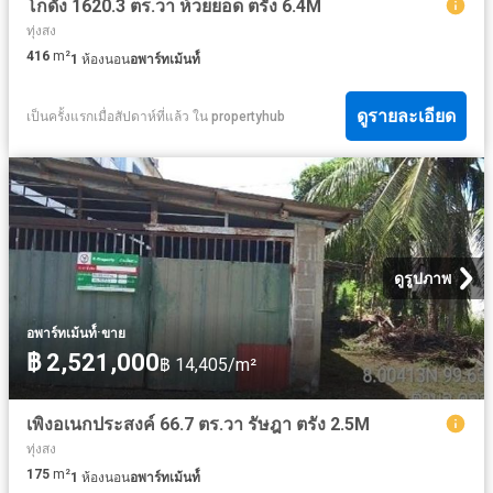
โกดัง 1620.3 ตร.วา ห้วยยอด ตรัง 6.4M
ทุ่งสง
416
m²
1
ห้องนอน
อพาร์ทเม้นท์์
ดูรายละเอียด
เป็นครั้งแรกเมื่อสัปดาห์ที่แล้ว
ใน
propertyhub
ดูรูปภาพ
·
อพาร์ทเม้นท์์
ขาย
฿ 2,521,000
฿ 14,405/m²
เพิงอเนกประสงค์ 66.7 ตร.วา รัษฎา ตรัง 2.5M
ทุ่งสง
175
m²
1
ห้องนอน
อพาร์ทเม้นท์์