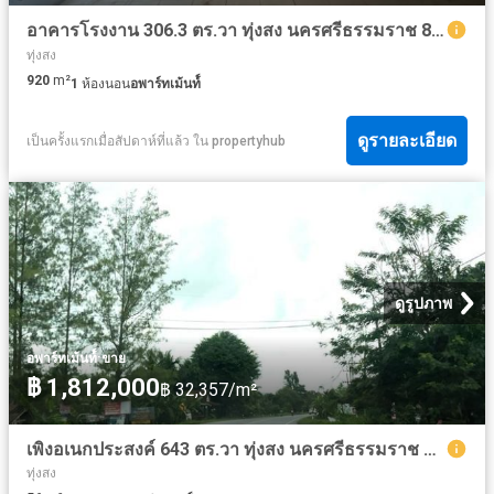
อาคารโรงงาน 306.3 ตร.วา ทุ่งสง นครศรีธรรมราช 8.8M
ทุ่งสง
920
m²
1
ห้องนอน
อพาร์ทเม้นท์์
ดูรายละเอียด
เป็นครั้งแรกเมื่อสัปดาห์ที่แล้ว
ใน
propertyhub
ดูรูปภาพ
·
อพาร์ทเม้นท์์
ขาย
฿ 1,812,000
฿ 32,357/m²
เพิงอเนกประสงค์ 643 ตร.วา ทุ่งสง นครศรีธรรมราช 1.8M
ทุ่งสง