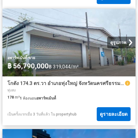
ดูรูปภาพ
·
อพาร์ทเม้นท์์
ขาย
฿ 56,790,000
฿ 319,044/m²
โกดัง 174.3 ตร.วา อำเภอทุ่งใหญ่ จังหวัดนครศรีธรรมราช 2.7M
ทุ่งสง
178
m²
1
ห้องนอน
อพาร์ทเม้นท์์
ดูรายละเอียด
เป็นครั้งแรกเมื่อ 3 วันที่แล้ว
ใน
propertyhub