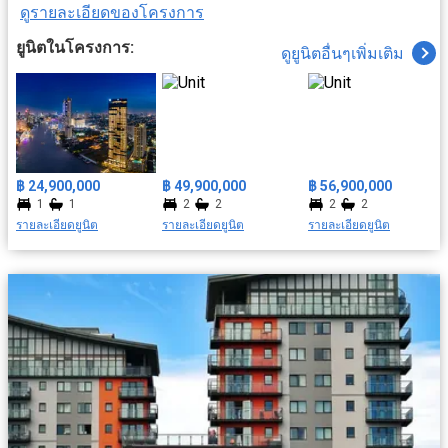
ดูรายละเอียดของโครงการ
ค้า และธุรกิจสิ่งอำนวยความสะดวกครบครัน อาทิ ระบบรักษาความ
ปลอดภัย มีคลับเฮ้าส์ ฟิตเนส สระว่ายน้ำ เดินทางสะดวกด้วยใกล้
ยูนิตในโครงการ:
ดูยูนิตอื่นๆเพิ่มเติม
รถไฟฟ้า สถานนีสะพานตากสิน สะดวกสบายใกล้สถาที่สำคัญ ยกยอ
มารีน่า, วัดทองนพคุณ, รพ.ตากสิน ฯลฯ
฿ 24,900,000
฿ 49,900,000
฿ 56,900,000
1
1
2
2
2
2
รายละเอียดยูนิต
รายละเอียดยูนิต
รายละเอียดยูนิต