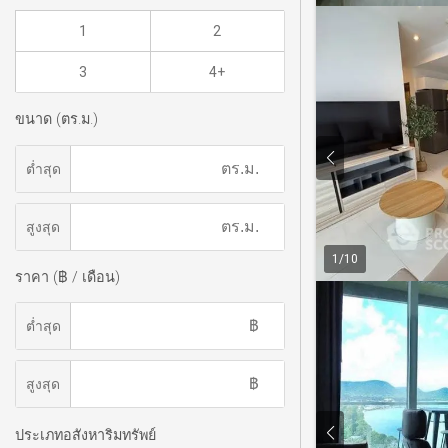
1
2
3
4+
ขนาด (ตร.ม.)
ต่ำสุด
สูงสุด
1
/
10
ราคา (฿ / เดือน)
ต่ำสุด
สูงสุด
ประเภทอสังหาริมทรัพย์