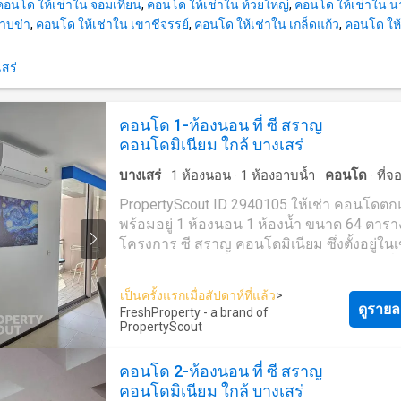
contact_prop----@propertyscout.co.th
คอนโด ให้เช่าใน จอมเทียน
,
คอนโด ให้เช่าใน ห้วยใหญ่
,
คอนโด ให้เช่าใน น
ตัวแทนอสังหาริมทรัพย์ชั้นนำของประเทศไทย
าบข่า
,
คอนโด ให้เช่าใน เขาชีจรรย์
,
คอนโด ให้เช่าใน เกล็ดแก้ว
,
คอนโด ให้
สามารถช่วยจัดหาที่พักสำหรับเช่า และขายให้
ได้ ติดต่อเราเลยวันนี้ เพื่อจัดหาอสังหาริมทรัพย์
เสร่
เหมาะสมที่สุดให้กับคุณในราคาสุดคุ้ม - โดยที่ไ
ใช้จ่ายใดๆ --- PropertyScout ---
https://propertyscout.co.t---- Mobile phone: +66 24
คอนโด 1-ห้องนอน ที่ ซี สราญ
607---- Facebook:
คอนโดมิเนียม ใกล้ บางเสร่
https://www.facebook.com/propertyscout.c---- Li
@-------e Whatsapp: +66 92 663 ---- Email:
บางเสร่
·
1
ห้องนอน
·
1
ห้องอาบน้ำ
·
คอนโด
·
ที่
contact_prop----@propertyscout.co.th
เจ้าหน้าที่อำนวยความสะดวก
·
สวน
·
เตาย่าง
·
ยิม
PropertyScout ID 2940105 ให้เช่า คอนโดตกแต่ง
สระว่ายน้ำ
พร้อมอยู่ 1 ห้องนอน 1 ห้องน้ำ ขนาด 64 ตารา
โครงการ ซี สราญ คอนโดมิเนียม ซึ่งตั้งอยู่ใน
สัตหีบ ติดต่อเราเพื่อนัดหมายเข้าชมรายการที่
ต้องการ พื้นที่ส่วนกลาง: * สร้างเสร็จในปี 2024 * ลาน
เป็นครั้งแรกเมื่อสัปดาห์ที่แล้ว
>
จอดรถในร่ม * สระว่ายน้ำ * กล้องวงจรปิด ยังไม่เจอ
ดูรายล
FreshProperty - a brand of
ที่พักที่ถูกใจใช่หรือไม่ เรามุ่งเน้นไปที่การปล่อยเช่า
PropertyScout
และขายอสังหาริมทรัพย์ทั่วประเทศไทย ทั้งใน
กรุงเทพฯ ภูเก็ต พัทยา หัวหิน เกาะสมุย เชียงใ
คอนโด 2-ห้องนอน ที่ ซี สราญ
ที่อื่นๆ อีกมากมาย ด้วยบริการจากทีมงานที่เป็
คอนโดมิเนียม ใกล้ บางเสร่