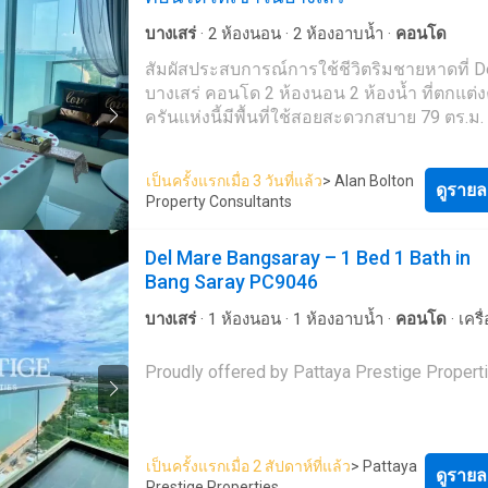
ที่อื่นๆ อีกมากมาย ด้วยบริการจากทีมงานที่เป็
อาชีพ รวดเร็ว และหลากหลายภาษา เราเป็นหน
บางเสร่
·
2
ห้องนอน
·
2
ห้องอาบน้ำ
·
คอนโด
ตัวแทนอสังหาริมทรัพย์ชั้นนำของประเทศไทย
สัมผัสประสบการณ์การใช้ชีวิตริมชายหาดที่ D
สามารถช่วยจัดหาที่พักสำหรับเช่า และขายให้
บางเสร่ คอนโด 2 ห้องนอน 2 ห้องน้ำ ที่ตกแต่
ได้ ติดต่อเราเลยวันนี้ เพื่อจัดหาอสังหาริมทรัพย์
ครันแห่งนี้มีพื้นที่ใช้สอยสะดวกสบาย 79 ตร.ม.
เหมาะสมที่สุดให้กับคุณในราคาสุดคุ้ม - โดยที่ไ
วิวทะเลอันตระการตา ให้เช่าในราคา 38000 บาท
ใช้จ่ายใดๆ --- PropertyScout ---
Mare มีสิ่งอำนวยความสะดวกส่วนกลางที่ยอดเ
https://propertyscout.co.t---- Mobile phone: +66 24
เป็นครั้งแรกเมื่อ 3 วันที่แล้ว
> Alan Bolton
รวมถึงสระว่ายน้ำ ศูนย์ออกกำลังกาย และสว
ดูรายล
607---- Facebook:
Property Consultants
เพลิดเพลินกับความสะดวกสบายของระบบรัก
https://www.facebook.com/propertyscout.c---- Li
ปลอดภัย 24 ชั่วโมง ระบบคีย์การ์ด ที่จอดรถ 
@-------e Whatsapp: +66 92 663 ---- Email:
Del Mare Bangsaray – 1 Bed 1 Bath in
เข้าถึงชายหาดโดยตรง ทำให้ทุกวันรู้สึกเหมือ
contact_prop----@propertyscout.co.th
Bang Saray PC9046
พักผ่อน
บางเสร่
·
1
ห้องนอน
·
1
ห้องอาบน้ำ
·
คอนโด
·
เครื
อากาศ
·
ระเบียง
·
ที่จอดรถ
·
ไฟฟ้า
·
ยิม
·
ยาม
·
น้ำ
หน้าที่อำนวยความสะดวก
Proudly offered by Pattaya Prestige Properti
·
สวน
·
จากุซซี่
·
ซาวน่า
ว่ายน้ำ
เดล มาเร่ บางเสร่ เป็นที่พักติดชายหาดที่ผสม
สไตล์ทรอปิคอลทันสมัยเข้ากับธรรมชาติและ
เป็นครั้งแรกเมื่อ 2 สัปดาห์ที่แล้ว
> Pattaya
ดูรายล
ที่หรูหราในบางเสร่ สิ่งอำนวยความสะดวกที่โดด
Prestige Properties