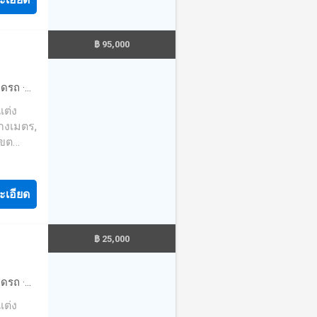
ne:
หม่ และ
฿ 95,000
นมือ
ึ่งใน
 และ
จอดรถ
·
กับคุณ
·
ยาม
·
ที่
างเมตร,
ม่มีค่า
เขต
คุณ
ะเอียด
ne:
หม่ และ
฿ 25,000
นมือ
ึ่งใน
 และ
จอดรถ
·
กับคุณ
·
ยาม
·
ที่