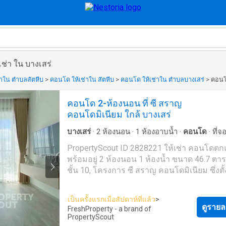
ช่า ใน บางเสร่
่าใน ตำบลสัตหีบ
>
คอนโด ให้เช่าใน สัตหีบ
>
คอนโด ให้เช่าใน ตำบลบางเสร่
>
คอนโด
คอนโด 2-ห้องนอน ที่ ซี สราญ
คอนโดมิเนียม ใกล้ บางเสร่
บางเสร่
·
2
ห้องนอน
·
1
ห้องอาบน้ำ
·
คอนโด
·
ที่
เจ้าหน้าที่อำนวยความสะดวก
·
สวน
·
เตาย่าง
·
ยิม
PropertyScout ID 2828221 ให้เช่า คอนโดตกแต่ง
สระว่ายน้ำ
พร้อมอยู่ 2 ห้องนอน 1 ห้องน้ำ ขนาด 46.7 ตา
ชั้น 10, โครงการ ซี สราญ คอนโดมิเนียม ซึ่งตั้
เขตสัตหีบ ติดต่อเราเพื่อนัดหมายเข้าชมรายกา
ต้องการ พื้นที่ส่วนกลาง: * สร้างเสร็จในปี 2024 * ลาน
เป็นครั้งแรกเมื่อสัปดาห์ที่แล้ว
>
จอดรถในร่ม * สระว่ายน้ำ * กล้องวงจรปิด ยังไม่เจอ
ดูรายล
FreshProperty - a brand of
ที่พักที่ถูกใจใช่หรือไม่ เรามุ่งเน้นไปที่การปล่อยเช่า
PropertyScout
และขายอสังหาริมทรัพย์ทั่วประเทศไทย ทั้งใน