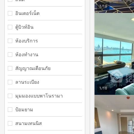
1
/
10
อินเตอร์เน็ต
ตู้บิวท์อิน
ห้องบริการ
ห้องทำงาน
สัญญาณเตือนภัย
ลานระเบียง
1
/
10
มุมมองแบบพาโนรามา
ป้อมยาม
สนามเทนนิส