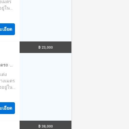
างเมตร
ม่มีค่า
ยู่ใน
รที่คุณ
ะเอียด
ne:
หม่ และ
฿ 23,000
นมือ
ึ่งใน
 และ
จอดรถ
·
กับคุณ
·
ยาม
·
ที่
รางเมตร
ม่มีค่า
งอยู่ใน
รที่คุณ
ะเอียด
ne:
หม่ และ
฿ 38,000