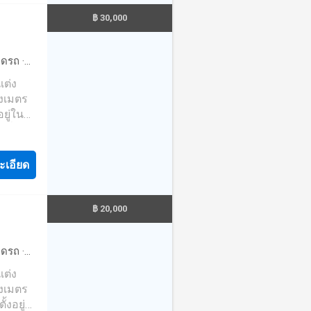
หม่ และ
฿ 30,000
นมือ
ึ่งใน
 และ
จอดรถ
·
กับคุณ
·
ยาม
·
ที่
างเมตร
ม่มีค่า
ยู่ใน
รที่คุณ
ะเอียด
ne:
หม่ และ
฿ 20,000
นมือ
ึ่งใน
 และ
จอดรถ
·
กับคุณ
·
ซาวน่า
ที่
างเมตร
ม่มีค่า
้งอยู่