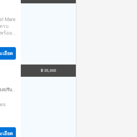
นมือ
ึ่งใน
 และ
el Mare
กับคุณ
งครบ
ที่
 พร้อม
ม่มีค่า
 Del
ยี่ยม
นสวย
ะเอียด
ษาความ
ne:
และการ
฿ 35,000
นวันหยุด
่องปรับ
·
เจ้า
es.
·
สระ
ผสาน
ชายหาด
ะเอียด
เด่นที่