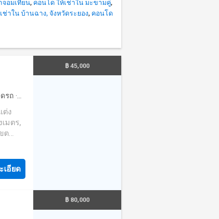
าจอมเทียน
,
คอนโด ให้เช่าใน มะขามคู่
,
 และ
เช่าใน บ้านฉาง, จังหวัดระยอง
,
คอนโด
กับคุณ
ที่
ม่มีค่า
฿ 45,000
ne:
จอดรถ
·
·
ยาม
·
งเมตร,
เขต
คุณ
ะเอียด
หม่ และ
฿ 80,000
นมือ