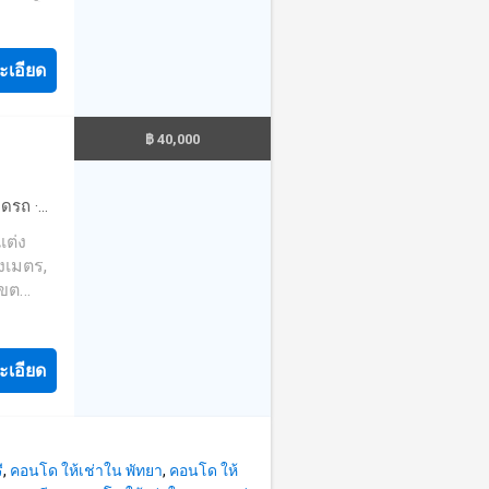
การที่
ะเอียด
ne:
฿ 40,000
หม่ และ
จอดรถ
·
นมือ
·
ยาม
·
ึ่งใน
งเมตร,
 และ
เขต
กับคุณ
คุณ
ที่
ม่มีค่า
ะเอียด
หม่ และ
ne:
นมือ
ี
,
คอนโด ให้เช่าใน พัทยา
,
คอนโด ให้
ึ่งใน