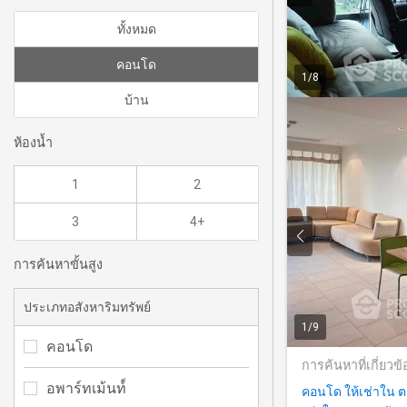
ทั้งหมด
คอนโด
1
/
8
บ้าน
ห้องน้ำ
1
2
3
4+
การค้นหาขั้นสูง
ประเภทอสังหาริมทรัพย์
1
/
9
คอนโด
การค้นหาที่เกี่ยวข้
อพาร์ทเม้นท์์
คอนโด ให้เช่าใน ตะ