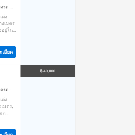
ึ่งใน
 และ
จอดรถ
·
กับคุณ
·
ยาม
·
ที่
รางเมตร
ม่มีค่า
งอยู่ใน
รที่คุณ
ะเอียด
ne:
หม่ และ
฿ 40,000
นมือ
ึ่งใน
 และ
จอดรถ
·
กับคุณ
·
ยาม
·
ที่
งเมตร,
ม่มีค่า
เขต
คุณ
ะเอียด