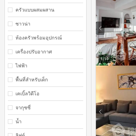
ครัวแบบผสมผสาน
ซาวน่า
ห้องครัวพร้อมอุปกรณ์
เครื่องปรับอากาศ
1
/
10
ไฟฟ้า
พื้นที่สำหรับเด็ก
เคเบิ้ลวิดีโอ
จากุซซี่
น้ำ
ลิฟต์