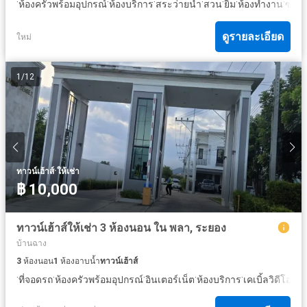
·
·
·
·
·
·
·
ห้องครัวพร้อมอุปกรณ์
ห้องบริการ
สระว่ายน้ำ
สวน
ยิม
ห้องทำงาน
ซาวน
ดูรายละเอียด
ใหม่
1
/
12
·
ทาวน์เฮ้าส์
ให้เช่า
฿ 10,000
ทาวน์เฮ้าส์ให้เช่า 3 ห้องนอน ใน พลา, ระยอง
บ้านฉาง
3
ห้องนอน
1
ห้องอาบน้ำ
ทาวน์เฮ้าส์
·
·
·
·
·
ที่จอดรถ
ห้องครัวพร้อมอุปกรณ์
อินเตอร์เน็ต
ห้องบริการ
เคเบิ้ลวิดีโอ