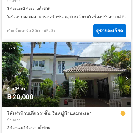
บ้านฉาง
3
ห้องนอน
2
ห้องอาบน้ำ
บ้าน
·
·
·
·
·
ครัวแบบผสมผสาน
ห้องครัวพร้อมอุปกรณ์
ยาม
เครื่องปรับอากาศ
ที่จอด
ดูรายละเอียด
เป็นครั้งแรกเมื่อ 2 สัปดาห์ที่แล้ว
1
/
28
·
บ้าน
ให้เช่า
฿ 20,000
ให้เช่าบ้านเดี่ยว 2 ชั้น ในหมู่บ้านลมทะเล1
บ้านฉาง
3
ห้องนอน
2
ห้องอาบน้ำ
บ้าน