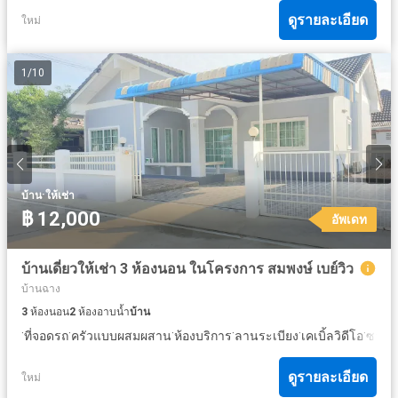
ดูรายละเอียด
ใหม่
1
/
10
·
บ้าน
ให้เช่า
฿ 12,000
อัพเดท
บ้านเดี่ยวให้เช่า 3 ห้องนอน ในโครงการ สมพงษ์ เบย์วิว
บ้านฉาง
3
ห้องนอน
2
ห้องอาบน้ำ
บ้าน
·
·
·
·
·
·
ที่จอดรถ
ครัวแบบผสมผสาน
ห้องบริการ
ลานระเบียง
เคเบิ้ลวิดีโอ
ซาวน
ดูรายละเอียด
ใหม่