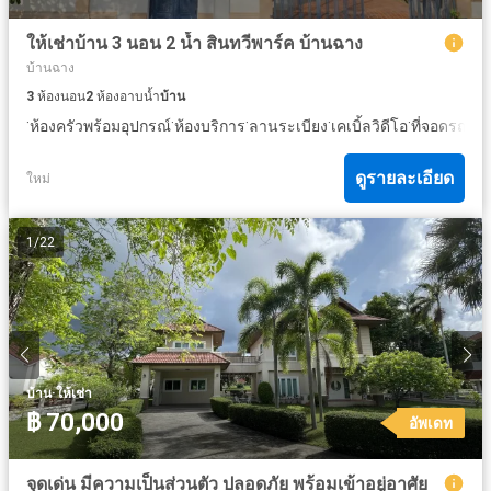
ให้เช่าบ้าน 3 นอน 2 น้ำ สินทวีพาร์ค บ้านฉาง
บ้านฉาง
3
ห้องนอน
2
ห้องอาบน้ำ
บ้าน
·
·
·
·
·
·
ห้องครัวพร้อมอุปกรณ์
ห้องบริการ
ลานระเบียง
เคเบิ้ลวิดีโอ
ที่จอดรถ
ยา
ดูรายละเอียด
ใหม่
1
/
22
·
บ้าน
ให้เช่า
฿ 70,000
อัพเดท
จุดเด่น มีความเป็นส่วนตัว ปลอดภัย พร้อมเข้าอยู่อาศัย