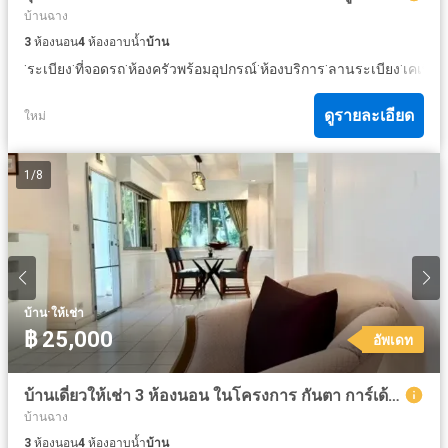
บ้านฉาง
3
ห้องนอน
4
ห้องอาบน้ำ
บ้าน
·
·
·
·
·
·
ระเบียง
ที่จอดรถ
ห้องครัวพร้อมอุปกรณ์
ห้องบริการ
ลานระเบียง
เคเบิ้ลว
ดูรายละเอียด
ใหม่
1
/
8
·
บ้าน
ให้เช่า
฿ 25,000
อัพเดท
บ้านเดี่ยวให้เช่า 3 ห้องนอน ในโครงการ กันตา การ์เด้นท์
บ้านฉาง
3
ห้องนอน
4
ห้องอาบน้ำ
บ้าน