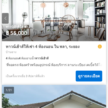
·
ทาวน์เฮ้าส์
ให้เช่า
฿ 55,000
ทาวน์เฮ้าส์ให้เช่า 4 ห้องนอน ใน พลา, ระยอง
บ้านฉาง
4
ห้องนอน
4
ห้องอาบน้ำ
ทาวน์เฮ้าส์
·
·
·
·
·
ที่จอดรถ
ห้องครัวพร้อมอุปกรณ์
ห้องบริการ
ลานระเบียง
เคเบิ้ลวิดีโอ
ดูรายละเอียด
เป็นครั้งแรกเมื่อ 3 สัปดาห์ที่แล้ว
1
/
21