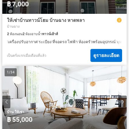
฿ 7,000
ให้เช่าบ้านทาวน์โฮม บ้านฉาง หาดพลา
บ้านฉาง
2
ห้องนอน
2
ห้องอาบน้ำ
ทาวน์เฮ้าส์
·
·
·
·
·
·
เครื่องปรับอากาศ
ระเบียง
ที่จอดรถ
ไฟฟ้า
ห้องครัวพร้อมอุปกรณ์
มุมมอ
ดูรายละเอียด
เป็นครั่งแรกเมื่อเดือนที่แล้ว
1
/
34
·
บ้าน
ให้เช่า
฿ 55,000