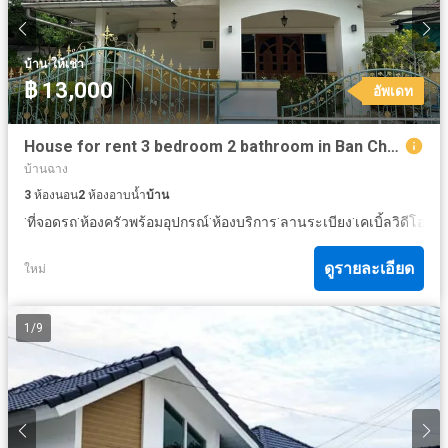
·
บ้าน
ให้เช่า
฿ 13,000
อัพเดท
House for rent 3 bedroom 2 bathroom in Ban Chang Rayong
บ้านฉาง
3
ห้องนอน
2
ห้องอาบน้ำ
บ้าน
·
·
·
·
·
·
ที่จอดรถ
ห้องครัวพร้อมอุปกรณ์
ห้องบริการ
ลานระเบียง
เคเบิ้ลวิดีโอ
ยา
ดูรายละเอียด
ใหม่
1
/
9