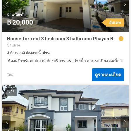
·
บ้าน
ให้เช่า
฿ 20,000
อัพเดท
House for rent 3 bedroom 3 bathroom Phayun Ban Chang Rayong
บ้านฉาง
3
ห้องนอน
3
ห้องอาบน้ำ
บ้าน
·
·
·
·
·
·
ห้องครัวพร้อมอุปกรณ์
ห้องบริการ
สระว่ายน้ำ
ลานระเบียง
เคเบิ้ลวิดีโอ
ดูรายละเอียด
ใหม่
1
/
26