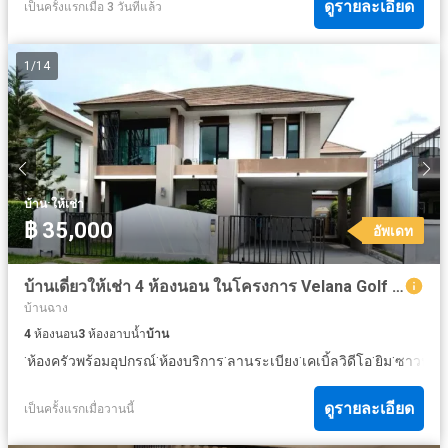
ดูรายละเอียด
เป็นครั้งแรกเมื่อ 3 วันที่แล้ว
1
/
14
·
บ้าน
ให้เช่า
฿ 35,000
อัพเดท
บ้านเดี่ยวให้เช่า 4 ห้องนอน ในโครงการ Velana Golf House Banchang-Rayong
บ้านฉาง
4
ห้องนอน
3
ห้องอาบน้ำ
บ้าน
·
·
·
·
·
·
·
ห้องครัวพร้อมอุปกรณ์
ห้องบริการ
ลานระเบียง
เคเบิ้ลวิดีโอ
ยิม
ซาวน่า
ดูรายละเอียด
เป็นครั้งแรกเมื่อวานนี้