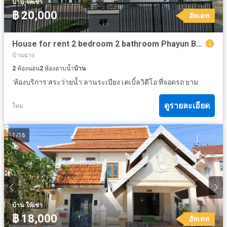
·
บ้าน
ให้เช่า
฿ 20,000
อัพเดท
House for rent 2 bedroom 2 bathroom Phayun Ban Chang Rayong
บ้านฉาง
2
ห้องนอน
2
ห้องอาบน้ำ
บ้าน
·
·
·
·
·
·
ห้องบริการ
สระว่ายน้ำ
ลานระเบียง
เคเบิ้ลวิดีโอ
ที่จอดรถ
ยาม
ดูรายละเอียด
ใหม่
1
/
16
·
บ้าน
ให้เช่า
฿ 18,000
อัพเดท