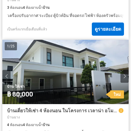
3
ห้องนอน
4
ห้องอาบน้ำ
บ้าน
·
·
·
·
·
·
เครื่องปรับอากาศ
ระเบียง
ตู้บิวท์อิน
ที่จอดรถ
ไฟฟ้า
ห้องครัวพร้อมอุปกร
ดูรายละเอียด
เป็นครั่งแรกเมื่อเดือนที่แล้ว
1
/
25
·
บ้าน
ให้เช่า
฿ 80,000
ใหม่
บ้านเดี่ยวให้เช่า 4 ห้องนอน ในโครงการ เวลาน่า อโมด้า อู่ตะเภา-บ้านฉาง
บ้านฉาง
4
ห้องนอน
4
ห้องอาบน้ำ
บ้าน