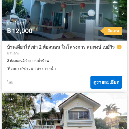
·
บ้าน
ให้เช่า
฿ 12,000
อัพเดท
บ้านเดี่ยวให้เช่า 2 ห้องนอน ในโครงการ สมพงษ์ เบย์วิว
บ้านฉาง
2
ห้องนอน
2
ห้องอาบน้ำ
บ้าน
·
·
·
ที่จอดรถ
ซาวน่า
สระว่ายน้ำ
ดูรายละเอียด
ใหม่
1
/
46