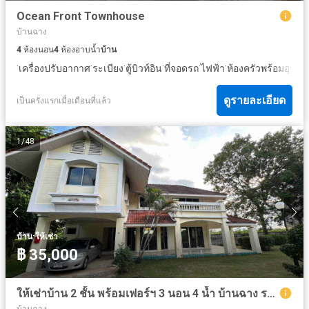
Ocean Front Townhouse
บ้านฉาง
4
ห้องนอน
4
ห้องอาบน้ำ
บ้าน
·
·
·
·
·
·
เครื่องปรับอากาศ
ระเบียง
ตู้บิวท์อิน
ที่จอดรถ
ไฟฟ้า
ห้องครัวพร้อมอุปกร
ดูรายละเอียด
เป็นครั่งแรกเมื่อเดือนที่แล้ว
1
/
48
·
บ้าน
ให้เช่า
฿ 35,000
ให้เช่าบ้าน 2 ชั้น พร้อมเฟอร์ฯ 3 นอน 4 น้ำ บ้านฉาง ระยอง
บ้านฉาง