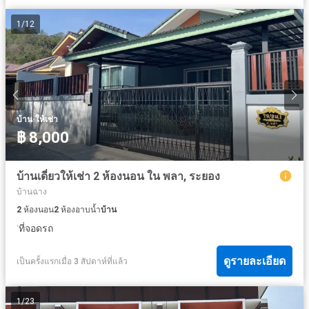
1
/
12
·
บ้าน
ให้เช่า
฿ 8,000
บ้านเดี่ยวให้เช่า 2 ห้องนอน ใน พลา, ระยอง
บ้านฉาง
2
ห้องนอน
2
ห้องอาบน้ำ
บ้าน
·
ที่จอดรถ
ดูรายละเอียด
เป็นครั้งแรกเมื่อ 3 สัปดาห์ที่แล้ว
1
/
23