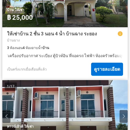
·
บ้าน
ให้เช่า
฿ 25,000
ให้เช่าบ้าน 2 ชั้น 3 นอน 4 น้ำ บ้านฉาง ระยอง
บ้านฉาง
3
ห้องนอน
4
ห้องอาบน้ำ
บ้าน
·
·
·
·
·
·
เครื่องปรับอากาศ
ระเบียง
ตู้บิวท์อิน
ที่จอดรถ
ไฟฟ้า
ห้องครัวพร้อมอุปกร
ดูรายละเอียด
เป็นครั่งแรกเมื่อเดือนที่แล้ว
1
/
17
·
ทาวน์เฮ้าส์
ให้เช่า