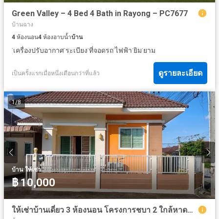
Green Valley – 4 Bed 4 Bath in Rayong – PC7677
บ้านฉาง
4
ห้องนอน
4
ห้องอาบน้ำ
บ้าน
·
·
·
·
·
·
เครื่องปรับอากาศ
ระเบียง
ที่จอดรถ
ไฟฟ้า
ยิม
ยาม
ดูรายละเอียด
เป็นครั้งแรกเมื่อหนึ่งเดือนกว่าที่แล้ว
1
/
8
·
บ้าน
ให้เช่า
฿ 10,000
ให้เช่าบ้านเดี่ยว 3 ห้องนอน โครงการชบา 2 ใกล้หาดพยูน เพียง 10,000 บาท/เดือน