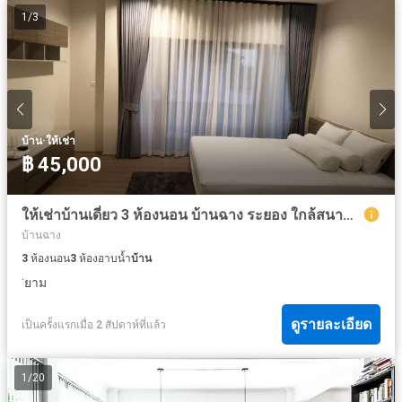
1
/
3
·
บ้าน
ให้เช่า
฿ 45,000
ให้เช่าบ้านเดี่ยว 3 ห้องนอน บ้านฉาง ระยอง ใกล้สนามบินอู่ตะเภา
บ้านฉาง
3
ห้องนอน
3
ห้องอาบน้ำ
บ้าน
·
ยาม
ดูรายละเอียด
เป็นครั้งแรกเมื่อ 2 สัปดาห์ที่แล้ว
1
/
20