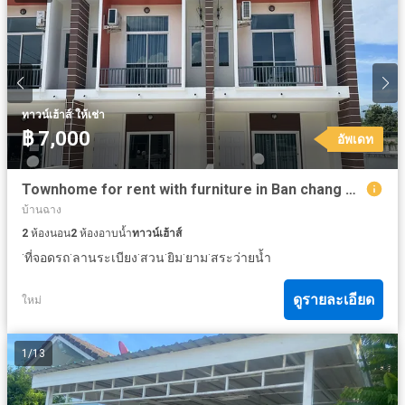
·
ทาวน์เฮ้าส์
ให้เช่า
฿ 7,000
อัพเดท
Townhome for rent with furniture in Ban chang Phla Beach
บ้านฉาง
2
ห้องนอน
2
ห้องอาบน้ำ
ทาวน์เฮ้าส์
·
·
·
·
·
·
ที่จอดรถ
ลานระเบียง
สวน
ยิม
ยาม
สระว่ายน้ำ
ดูรายละเอียด
ใหม่
1
/
13