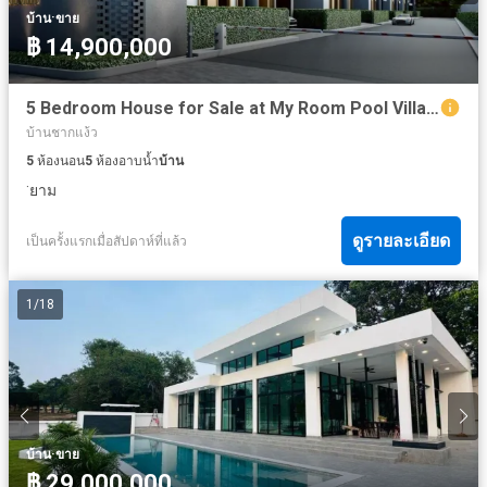
·
บ้าน
ขาย
฿ 14,900,000
5 Bedroom House for Sale at My Room Pool Villa - Pattaya
บ้านชากแง้ว
5
ห้องนอน
5
ห้องอาบน้ำ
บ้าน
·
ยาม
ดูรายละเอียด
เป็นครั้งแรกเมื่อสัปดาห์ที่แล้ว
1
/
18
·
บ้าน
ขาย
฿ 29,000,000