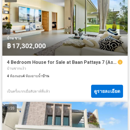
·
บ้าน
ขาย
฿ 17,302,000
4 Bedroom House for Sale at Baan Pattaya 7 (Ascent)
บ้านชากแง้ว
4
ห้องนอน
4
ห้องอาบน้ำ
บ้าน
ดูรายละเอียด
เป็นครั้งแรกเมื่อสัปดาห์ที่แล้ว
1
/
20