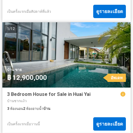
ดูรายละเอียด
เป็นครั้งแรกเมื่อสัปดาห์ที่แล้ว
1
/
12
·
บ้าน
ขาย
฿ 12,900,000
อัพเดท
3 Bedroom House for Sale in Huai Yai
บ้านชากแง้ว
3
ห้องนอน
2
ห้องอาบน้ำ
บ้าน
ดูรายละเอียด
เป็นครั้งแรกเมื่อวานนี้