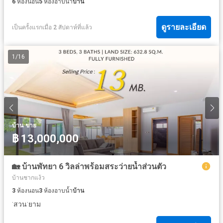
6
ห้องนอน
5
ห้องอาบน้ำ
บ้าน
ดูรายละเอียด
เป็นครั้งแรกเมื่อ 2 สัปดาห์ที่แล้ว
1
/
16
·
บ้าน
ขาย
฿ 13,000,000
🏡 บ้านพัทยา 6 วิลล่าพร้อมสระว่ายน้ำส่วนตัว
บ้านชากแง้ว
3
ห้องนอน
3
ห้องอาบน้ำ
บ้าน
·
·
สวน
ยาม