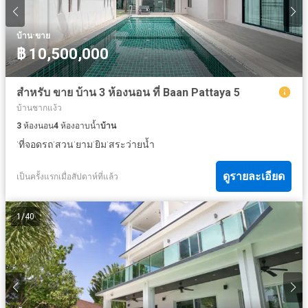
·
บ้าน
ขาย
฿ 10,500,000
สำหรับ ขาย บ้าน 3 ห้องนอน ที่ Baan Pattaya 5
บ้านชากแง้ว
3
ห้องนอน
4
ห้องอาบน้ำ
บ้าน
·
·
·
·
·
ที่จอดรถ
สวน
ยาม
ยิม
สระว่ายน้ำ
ดูรายละเอียด
เป็นครั้งแรกเมื่อสัปดาห์ที่แล้ว
1
/
40