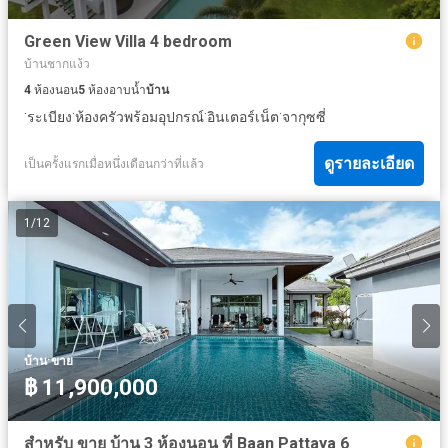
Green View Villa 4 bedroom
บ้านชากแง้ว
4
ห้องนอน
5
ห้องอาบน้ำ
บ้าน
·
·
·
·
ระเบียง
ห้องครัวพร้อมอุปกรณ์
อินเตอร์เน็ต
จากุซซี่
ดูรายละเอียด
เป็นครั้งแรกเมื่อหนึ่งเดือนกว่าที่แล้ว
1
/
12
·
บ้าน
ขาย
฿ 11,900,000
สำหรับ ขาย บ้าน 3 ห้องนอน ที่ Baan Pattaya 6