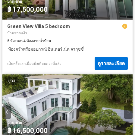
·
บ้าน
ขาย
฿ 17,500,000
Green View Villa 5 bedroom
บ้านชากแง้ว
5
ห้องนอน
4
ห้องอาบน้ำ
บ้าน
·
·
·
ห้องครัวพร้อมอุปกรณ์
อินเตอร์เน็ต
จากุซซี่
ดูรายละเอียด
เป็นครั้งแรกเมื่อหนึ่งเดือนกว่าที่แล้ว
1
/
33
·
บ้าน
ขาย
฿ 16,500,000