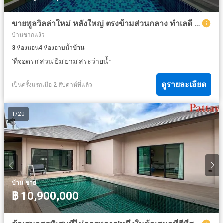
ขายพูลวิลล่าใหม่ หลังใหญ่ ตรงข้ามส่วนกลาง ทำเลดี พร้อมเข้าอยู่ 💰 ราคาขาย 12.9 ล้านบาท**
บ้านชากแง้ว
3
ห้องนอน
4
ห้องอาบน้ำ
บ้าน
·
·
·
·
·
ที่จอดรถ
สวน
ยิม
ยาม
สระว่ายน้ำ
ดูรายละเอียด
เป็นครั้งแรกเมื่อ 2 สัปดาห์ที่แล้ว
1
/
20
·
บ้าน
ขาย
฿ 10,900,000