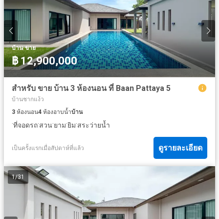
·
บ้าน
ขาย
฿ 12,900,000
สำหรับ ขาย บ้าน 3 ห้องนอน ที่ Baan Pattaya 5
บ้านชากแง้ว
3
ห้องนอน
4
ห้องอาบน้ำ
บ้าน
·
·
·
·
·
ที่จอดรถ
สวน
ยาม
ยิม
สระว่ายน้ำ
ดูรายละเอียด
เป็นครั้งแรกเมื่อสัปดาห์ที่แล้ว
1
/
31