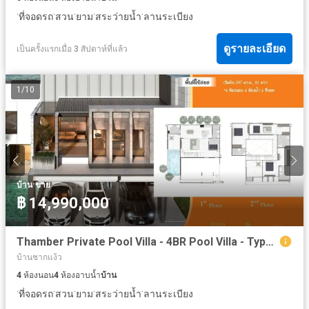
·
·
·
·
·
ที่จอดรถ
สวน
ยาม
สระว่ายน้ำ
ลานระเบียง
ดูรายละเอียด
เป็นครั้งแรกเมื่อ 3 สัปดาห์ที่แล้ว
1
/
10
·
บ้าน
ขาย
฿ 14,990,000
Thamber Private Pool Villa - 4BR Pool Villa - Type B (Boreas) - Special Promotion
บ้านชากแง้ว
4
ห้องนอน
4
ห้องอาบน้ำ
บ้าน
·
·
·
·
·
ที่จอดรถ
สวน
ยาม
สระว่ายน้ำ
ลานระเบียง