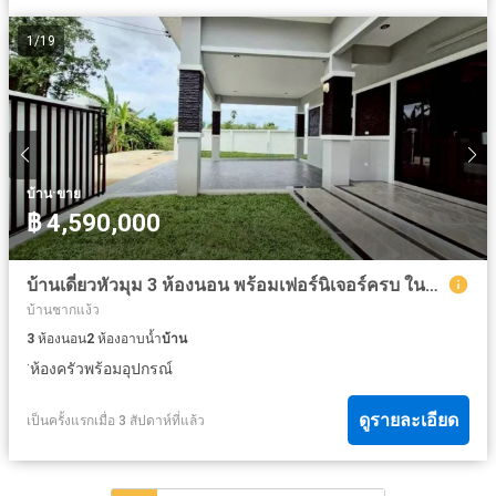
1
/
19
·
บ้าน
ขาย
฿ 4,590,000
บ้านเดี่ยวหัวมุม 3 ห้องนอน พร้อมเฟอร์นิเจอร์ครบ ในห้วยใหญ่
บ้านชากแง้ว
3
ห้องนอน
2
ห้องอาบน้ำ
บ้าน
·
ห้องครัวพร้อมอุปกรณ์
ดูรายละเอียด
เป็นครั้งแรกเมื่อ 3 สัปดาห์ที่แล้ว