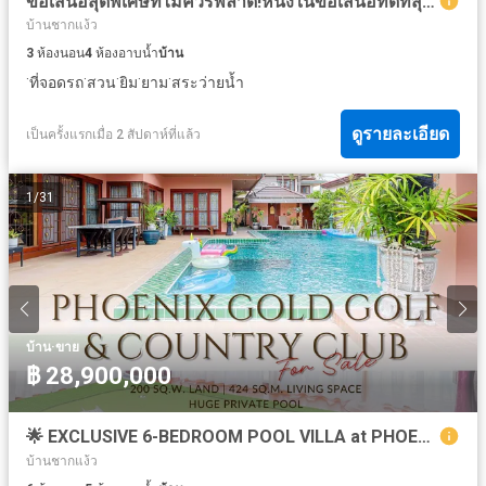
ข้อเสนอสุดพิเศษที่ไม่ควรพลาด!หนึ่งในข้อเสนอที่ดีที่สุดของตลาด ณ เวลานี้
บ้านชากแง้ว
3
ห้องนอน
4
ห้องอาบน้ำ
บ้าน
·
·
·
·
·
ที่จอดรถ
สวน
ยิม
ยาม
สระว่ายน้ำ
ดูรายละเอียด
เป็นครั้งแรกเมื่อ 2 สัปดาห์ที่แล้ว
1
/
31
·
บ้าน
ขาย
฿ 28,900,000
🌟 EXCLUSIVE 6-BEDROOM POOL VILLA at PHOENIX GOLD GOLF & COUNTRY CLUB 🌟
บ้านชากแง้ว