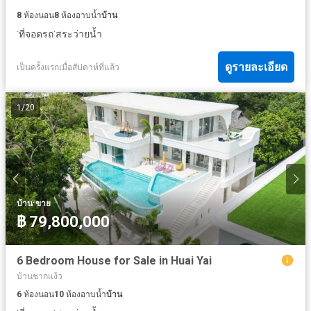
8
ห้องนอน
8
ห้องอาบน้ำ
บ้าน
·
·
ที่จอดรถ
สระว่ายน้ำ
ดูรายละเอียด
เป็นครั้งแรกเมื่อสัปดาห์ที่แล้ว
1
/
20
·
บ้าน
ขาย
฿ 79,800,000
6 Bedroom House for Sale in Huai Yai
บ้านชากแง้ว
6
ห้องนอน
10
ห้องอาบน้ำ
บ้าน
·
·