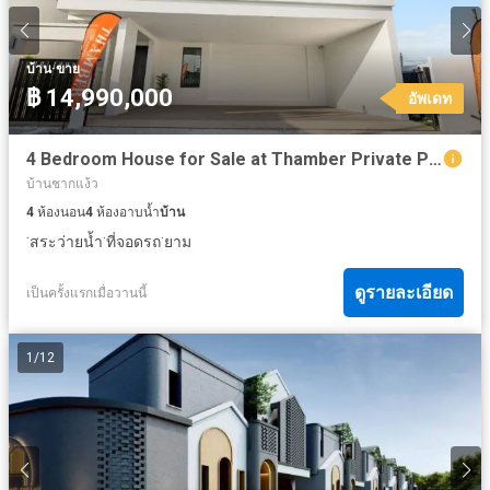
·
บ้าน
ขาย
฿ 14,990,000
อัพเดท
4 Bedroom House for Sale at Thamber Private Pool Villa
บ้านชากแง้ว
4
ห้องนอน
4
ห้องอาบน้ำ
บ้าน
·
·
·
สระว่ายน้ำ
ที่จอดรถ
ยาม
ดูรายละเอียด
เป็นครั้งแรกเมื่อวานนี้
1
/
12