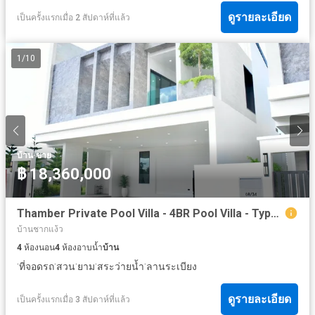
ดูรายละเอียด
เป็นครั้งแรกเมื่อ 2 สัปดาห์ที่แล้ว
1
/
10
·
บ้าน
ขาย
฿ 18,360,000
Thamber Private Pool Villa - 4BR Pool Villa - Type A (Argus)
บ้านชากแง้ว
4
ห้องนอน
4
ห้องอาบน้ำ
บ้าน
·
·
·
·
·
ที่จอดรถ
สวน
ยาม
สระว่ายน้ำ
ลานระเบียง
ดูรายละเอียด
เป็นครั้งแรกเมื่อ 3 สัปดาห์ที่แล้ว