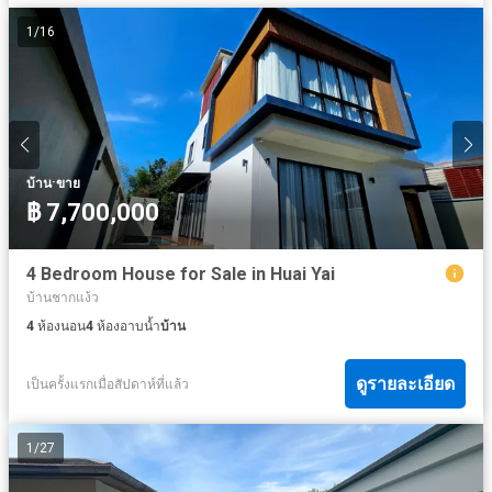
1
/
16
·
บ้าน
ขาย
฿ 7,700,000
4 Bedroom House for Sale in Huai Yai
บ้านชากแง้ว
4
ห้องนอน
4
ห้องอาบน้ำ
บ้าน
ดูรายละเอียด
เป็นครั้งแรกเมื่อสัปดาห์ที่แล้ว
1
/
27