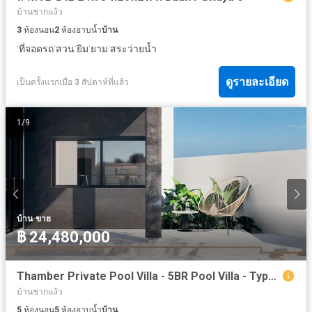
บ้านชากแง้ว
3
ห้องนอน
2
ห้องอาบน้ำ
บ้าน
·
·
·
·
·
ที่จอดรถ
สวน
ยิม
ยาม
สระว่ายน้ำ
ดูรายละเอียด
เป็นครั้งแรกเมื่อ 3 สัปดาห์ที่แล้ว
1
/
9
·
บ้าน
ขาย
฿ 24,480,000
Thamber Private Pool Villa - 5BR Pool Villa - Type C (Rhea)
บ้านชากแง้ว
5
ห้องนอน
5
ห้องอาบน้ำ
บ้าน