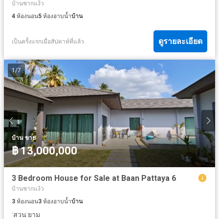
บ้านชากแง้ว
4
ห้องนอน
5
ห้องอาบน้ำ
บ้าน
ดูรายละเอียด
เป็นครั้งแรกเมื่อสัปดาห์ที่แล้ว
1
/
7
·
บ้าน
ขาย
฿ 13,000,000
3 Bedroom House for Sale at Baan Pattaya 6
บ้านชากแง้ว
3
ห้องนอน
3
ห้องอาบน้ำ
บ้าน
·
·
สวน
ยาม