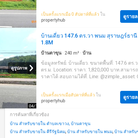
026-6-'Zimple Asset ยินดีให้คำปรึกษา และช่
ขั้นตอนการซื้อนะคะ ' โปรโมชั่น ฟรีค่าธรรมเ
เป็นครั้งแรกเมื่อ 0 สัปดาห์ที่แล้ว
ใน
การโอนสูงสุด 200,000 บาท เมื่อโอนกรรมสิทธิ
ดูรายล
propertyhub
ภายใน 30 วัน นับจากวันที่ธนาคารแจ้งผลอนุม
ขาย (ถึงวันที่ 30 กันยายน 2569)
บ้านเดี่ยว 147.6 ตร.วา พนม สุราษฎร์ธานี
1.8M
บ้านตาขุน
·
240
m²
·
บ้าน
ข้อมูลทรัพย์. บ้านเดี่ยว. ขนาดพื้นที่: 147.6 ตร.
ดูรูปภาพ
ตร.ม. Location: ราคา: 1,820,000 บาท.สามาร
ราคาได้ สอบถามได้ที่. Line: @zimple_asset. C
026-6-'Zimple Asset ยินดีให้คำปรึกษา และช่
ขั้นตอนการซื้อนะคะ ' โปรโมชั่น ฟรีค่าธรรมเ
เป็นครั้งแรกเมื่อสัปดาห์ที่แล้ว
ใน
การโอนสูงสุด 200,000 บาท เมื่อโอนกรรมสิทธิ
ดูรายล
propertyhub
ภายใน 30 วัน นับจากวันที่ธนาคารแจ้งผลอนุม
ขาย (ถึงวันที่ 30 กันยายน 2569)
การค้นหาที่เกี่ยวข้อง
บ้าน สำหรับขายใน ตำบลเขาวง, บ้านตาขุน
บ้าน สำหรับขายใน คีรีรัฐนิคม
,
บ้าน สำหรับขายใน พนม
,
บ้าน สำหรั