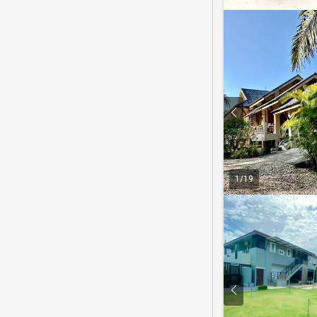
1
/
19