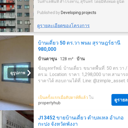
ในทำเลพื้นที่ สำโรงทาบ, สุรินทร์ โดยมีทั้งหมด ยูนิต
Published by
Developing projects
ดูรายละเอียดของโครงการ
บ้านเดี่ยว 50 ตร.วา พนม สุราษฎร์ธานี
980,000
บ้านตาขุน
·
128
m²
·
บ้าน
ข้อมูลทรัพย์. บ้านเดี่ยว. ขนาดพื้นที่: 50 ตร.วา 
ดูรูปภาพ
ตร.ม. Location: ราคา: 1,298,000 บาท.สามาร
ราคาได้ สอบถามได้ที่. Line: @zimple_asset. C
026-6-'Zimple Asset ยินดีให้คำปรึกษา และช่
ขั้นตอนการซื้อนะคะ ' โปรโมชั่น ฟรีค่าธรรมเ
เป็นครั้งแรกเมื่อสัปดาห์ที่แล้ว
ใน
การโอนสูงสุด 200,000 บาท เมื่อโอนกรรมสิทธิ
ดูรายล
propertyhub
ภายใน 30 วัน นับจากวันที่ธนาคารแจ้งผลอนุม
ขาย (ถึงวันที่ 30 กันยายน 2569)
J13452 ขายบ้านเดี่ยว ตำบลเหล อำเภอ
กะปง จังหวัดพังงา