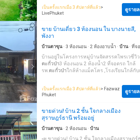
ตะกั่วป่า
16 นาทีถึงโรงพยาบาล
ตะกั่วป่า
17 นา
เป็นครั้งแรกเมื่อ 3 สัปดาห์ที่แล้ว
>
ดูรายล
โรงเรียน
ตะกั่วป่า
เสนานุกุล 28 นาทีถึงพิพิธภั
LivePhuket
มิบ้านน้ำเค็ม 30 นาที ถึงหาดบางสัก 58 นาทีถึง
ทับละมุ 119 นาที นาที ถึงบลูแคนยอน คันทรี 
ขาย บ้านเดี่ยว 3 ห้องนอน ใน บางนายสี,
นาที นาที ถึงสนามบินนานาชาติภูเก็ต
พังงา
บ้านตาขุน
·
3
ห้องนอน
·
2
ห้องอาบน้ำ
·
บ้าน
·
ที่
บ้านอยู่ในโครงการหมู่บ้านจัดสรรคไพรเวซี่วิว
ตะกั่วป่า
3 ห้องนอน 2 ห้องน้ำ2 ที่จอดรถ ใกล้
รพ.
ตะกั่วป่า
ใกล้ห้างแม็คโคร ,โรงเรียนใกล้กับ
เพียง 30 นาทีใกล้ทะเลขับรถประมาณ 14 นาที
โอนผู้ขายออก 70% ผู้ซื้ออก 30%สามารถสอ
เป็นครั้งแรกเมื่อ 3 สัปดาห์ที่แล้ว
> Fazwaz
ละเอียดเพิ่มเติม 080-231---- *ราคายังสามาร
ดูรายล
Phuket
ได้ค่ะ💚
ขายด่วน! บ้าน 2 ชั้น ใจกลางเมือง
สุราษฎร์ธานี พร้อมอยู่
บ้านตาขุน
·
2
ห้องนอน
·
บ้าน
📣 ขายด่วน! บ้าน 2 ชั้น ใจกลางเมืองสุราษฎร์