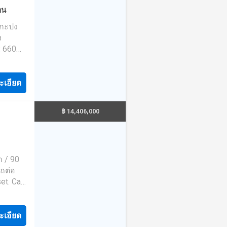
าน
 กะปง
ง
: 660
วิวทะเล
่มเติม/
e:
ะเอียด
แลให้คำ
ื่อความ
฿ 14,406,000
้าจอ
ระกาศ
า / 90
ถต่อ
t. Call:
ละช่วย
อน
ะเอียด
แจ้งผล