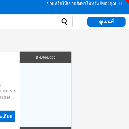
ขายหรือให้เช่าอสังหาริมทรัพย์ของคุณ
ดูแผนที่
฿ 4,966,000
 /
ท.สามารถ
asset.
ษา และ
ค่า
อน
ะเอียด
แจ้งผล