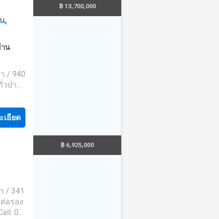
฿ 13,700,000
น,
้าน
วา / 940
ั่วป่า
บถาม
imple
ะเอียด
การซื้อ
฿ 6,925,000
วา / 341
ถต่อรอง
all: 02-