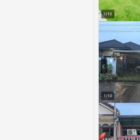
1
/
10
1
/
10