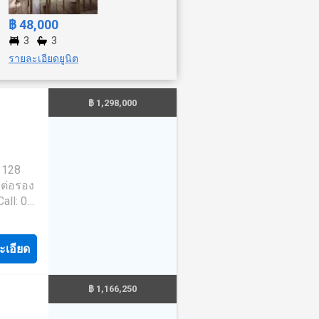
฿ 48,000
3
3
รายละเอียดยูนิต
฿ 1,298,000
/ 128
ถต่อรอง
all: 02-
วยเหลือ
นียม
์
ะเอียด
ัติการ
฿ 1,166,250