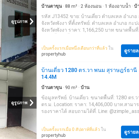
บ้านตาขุน
·
88
m²
·
2
ห้องนอน
·
1
ห้องอาบน้ำ
·
บ้
รหัส J13452 ขาย: บ้านเดี่ยว ตำบลเหล อำเภอ
ดูรูปภาพ
จังหวัดพังงา ที่ตั้งทรัพย์: ตำบลเหล อำเภอ กะป
จังหวัดพังงา ราคา: 1,166,250 บาท ขนาดพื้นที่
ตร.ว. ชั้น: 1 ชั้น พิกัด: สถานที่ใกล้เคียง: จุดชม
หมอกภูตาจอ ธารน้ำพุร้อนปลายพู่.*.สอบถามเพิ
เป็นครั้งแรกเมื่อหนึ่งเดือนกว่าที่แล้ว
ใน
นัดชมบ้าน 064-6654- (เกรียง) 094-2656- Lin
ดูรายล
propertyhub
@land666 (มี @ ด้านหน้าด้วยน๊า) หรือคลิ๊ก ดู
แนะนำตั้งแต่ต้นจนจบด้วยทีมงานมืออาชีพ' (เพ
บ้านเดี่ยว 1280 ตร.วา พนม สุราษฎร์ธานี
รวดเร็วในการเช็คสถานะทรัพย์รบกวนแค๊ปหน
14.4M
แล้วส่งมาทางไลน์หรือแจ้งรหัสที่หัวข้อของป
บ้านตาขุน
·
90
m²
·
บ้าน
ข้อมูลทรัพย์. บ้านเดี่ยว. ขนาดพื้นที่: 1280 ตร.ว
ดูรูปภาพ
ตร.ม. Location: ราคา: 14,406,000 บาท.สามาร
รองราคาได้ สอบถามได้ที่. Line: @zimple_asse
02-026-6-'Zimple Asset ยินดีให้คำปรึกษา แ
เหลือขั้นตอนการซื้อนะคะ ' โปรโมชั่น ฟรีค่า
เป็นครั้งแรกเมื่อ 0 สัปดาห์ที่แล้ว
ใน
ธรรมเนียมการโอนสูงสุด 200,000 บาท เมื่อโ
ดูรายล
propertyhub
กรรมสิทธิ์ภายใน 30 วัน นับจากวันที่ธนาคาร