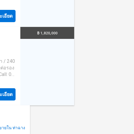
วยเหลือ
นียม
์
ะเอียด
ัติการ
฿ 1,820,000
วา / 240
ถต่อรอง
all: 02-
วยเหลือ
นียม
์
ะเอียด
ัติการ
บขายใน ท่าฉาง