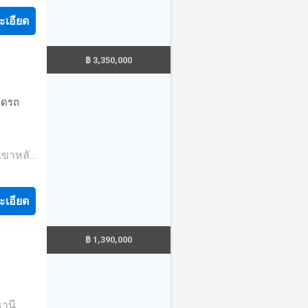
ทีถึง
ะเอียด
ณฑ์สึนา
ท่าเรือ
คลับ 120
฿ 3,350,000
จอดรถ
เขาหลัง
ถึงการ
บถามราย
ถต่อรอง
ะเอียด
฿ 1,390,000
ธานี