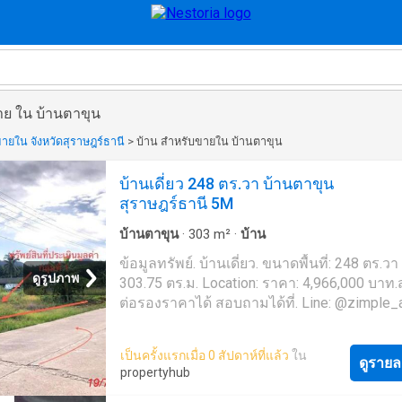
าย ใน บ้านตาขุน
ายใน จังหวัดสุราษฎร์ธานี
>
บ้าน สำหรับขายใน บ้านตาขุน
บ้านเดี่ยว 248 ตร.วา บ้านตาขุน
สุราษฎร์ธานี 5M
บ้านตาขุน
·
303
m²
·
บ้าน
ข้อมูลทรัพย์. บ้านเดี่ยว. ขนาดพื้นที่: 248 ตร.วา
ดูรูปภาพ
303.75 ตร.ม. Location: ราคา: 4,966,000 บา
ต่อรองราคาได้ สอบถามได้ที่. Line: @zimple_
Call: 02-026-6-'Zimple Asset ยินดีให้คำปรึก
ช่วยเหลือขั้นตอนการซื้อนะคะ ' โปรโมชั่น ฟรี
เป็นครั้งแรกเมื่อ 0 สัปดาห์ที่แล้ว
ใน
ธรรมเนียมการโอนสูงสุด 200,000 บาท เมื่อโ
ดูรายล
propertyhub
กรรมสิทธิ์ภายใน 30 วัน นับจากวันที่ธนาคาร
อนุมัติการขาย (ถึงวันที่ 30 กันยายน 2569)