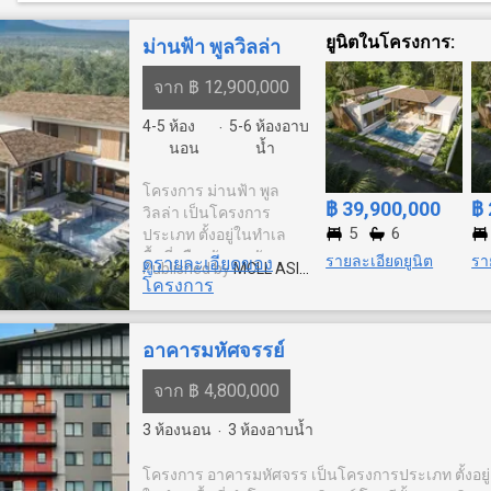
ยูนิตในโครงการ:
ม่านฟ้า พูลวิลล่า
จาก ฿ 12,900,000
4-5
ห้อง
5-6
ห้องอาบ
·
นอน
น้ำ
โครงการ ม่านฟ้า พูล
฿ 39,900,000
฿ 
วิลล่า เป็นโครงการ
5
6
ประเภท ตั้งอยู่ในทำเล
พื้นที่ เมืองพัทยา, พัทยา
รายละเอียดยูนิต
รา
ดูรายละเอียดของ
Published by
MCLL ASIA
โดยมีทั้งหมด ยูนิต
โครงการ
company limited
อาคารมหัศจรรย์
จาก ฿ 4,800,000
3
ห้องนอน
3
ห้องอาบน้ำ
·
โครงการ อาคารมหัศจรร เป็นโครงการประเภท ตั้งอยู่