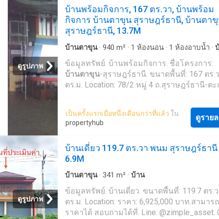
บ้านพร้อมกิจการ, 167 ตร.วา, บ้านพร้อม
กิจการ บ้านตาขุน สุราษฎร์ธานี, บ้านตาขุ
สุราษฎร์ธานี, 13.7M
บ้านตาขุน
·
940
m²
·
1
ห้องนอน
·
1
ห้องอาบน้ำ
·
บ
ข้อมูลทรัพย์. บ้านพร้อมกิจการ. ชื่อโครงการ:
ดูรูปภาพ
บ้านตาขุน
-สุราษฎร์ธานี. ขนาดพื้นที่: 167 ตร.
ตร.ม. Location: 78/2 หมู่ 4 ถ.สุราษฎร์ธานี-ตะก
ต.เขาวง อ.
บ้านตาขุน
จ.สุราษฎร์ธานี. ราคา:
13,700,000 บาท.สามารถต่อรองราคาได้ สอ
เป็นครั้งแรกเมื่อหนึ่งเดือนกว่าที่แล้ว
ใน
ได้ที่. Line: @zimple_asset. Call: 02-026-6-'Z
ดูรายล
propertyhub
Asset ยินดีให้คำปรึกษา และช่วยเหลือขั้นตอน
นะคะ '
บ้านเดี่ยว 119.7 ตร.วา พนม สุราษฎร์ธานี
6.9M
บ้านตาขุน
·
341
m²
·
บ้าน
ข้อมูลทรัพย์. บ้านเดี่ยว. ขนาดพื้นที่: 119.7 ตร.
ดูรูปภาพ
ตร.ม. Location: ราคา: 6,925,000 บาท.สามาร
ราคาได้ สอบถามได้ที่. Line: @zimple_asset. C