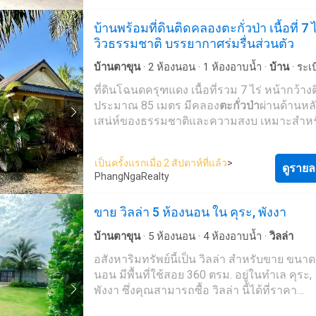
อนุมัติการขาย (ถึงวันที่ 30 กันยายน 2569)
บ้านพร้อมที่ดินติดคลองตะกั่วป่า เนื้อที่ 7 ไ
วิวธรรมชาติ บรรยากาศร่มรื่นส่วนตัว
บ้านตาขุน
·
2
ห้องนอน
·
1
ห้องอาบน้ำ
·
บ้าน
·
ระเบ
จอดรถ
·
ไฟฟ้า
·
สวน
·
อินเตอร์เน็ต
ที่ดินโฉนดครุฑแดง เนื้อที่รวม 7 ไร่ หน้ากว้า
ประมาณ 85 เมตร มีคลอง
ตะกั่วป่า
ผ่านด้านหลัง
เสน่ห์ของธรรมชาติและความสงบ เหมาะสำหร
บ้านพักตากอากาศ วิลล่า รีสอร์ทขนาดเล็ก หรือ
อาศัยถาวร ตัวบ้านเป็นบ้านชั้นครึ่ง อายุประมา
เป็นครั้งแรกเมื่อ 2 สัปดาห์ที่แล้ว
>
ออกแบบเรียบง่ายน่าอยู่ ประกอบด้วย 2 ห้องน
ดูรายล
PhangNgaRealty
ห้องน้ำ พร้อมห้องอาบน้ำกลางสวนแยกต่างหา
ห้อง มีโรงจอดรถในร่มสำหรับ 2 คัน ล้อมรอบ
ขาย วิลล่า 5 ห้องนอน ใน คุระ, พังงา
สีเขียวให้ความร่มรื่นและเป็นส่วนตัว พื้นที่สว
ปาล์มน้ำมันอายุ 8 ปี จำนวนประมาณ 100 ต้น
บ้านตาขุน
·
5
ห้องนอน
·
4
ห้องอาบน้ำ
·
วิลล่า
พืชผลอื่น ๆ เช่น มะพร้าว หมาก มะม่วง ไผ่ แล
อสังหาริมทรัพย์นี้เป็น วิลล่า สำหรับขาย ขนาด
มะม่วงหิมพานต์ เพิ่มความอุดมสมบูรณ์และ
นอน มีพื้นที่ใช้สอย 360 ตรม. อยู่ในทำเล คุระ,
บรรยากาศธรรมชาติอย่างแท้จริง ราคาขาย: 19.5
พังงา ซึ่งคุณสามารถซื้อ วิลล่า นี้ได้ที่ราคา
ล้านบาท ราคาเช่า: 1.2 ล้านบาทต่อปี (สัญญาเช่
฿27,400,000 (฿76,111/ตรม.)
ขึ้นไป) 6 นาทีถึง บขส.
ตะกั่วป่า
10 นาทีถึง บิ๊กซ