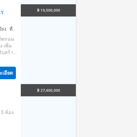
฿ 19,500,000
ร่
ียง
·
ที่
งติดถนน
 เพิ่ม
ับสร้าง
อยู่
ณ 7 ปี
อน 1
ะเอียด
ก 1
ด้วยสวน
฿ 27,400,000
นปลูก
 พร้อม
ะ
 5 ห้อง
า 3 ปี
ี