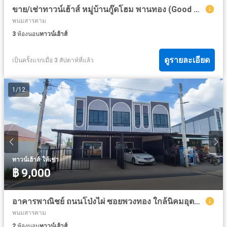
ขาย/เช่าทาวน์เฮ้าส์ หมู่บ้านกู๊ดโฮม พานทอง (Good Home) ชลบุรี
พนมสารคาม
3
ห้องนอน
ทาวน์เฮ้าส์
ดูรายละเอียด
เป็นครั้งแรกเมื่อ 3 สัปดาห์ที่แล้ว
1
/
12
·
ทาวน์เฮ้าส์
ให้เช่า
฿ 9,000
อาคารพาณิชย์ ถนนโป่งไผ่ ซอยพวงทอง ใกล้นิคมอุตสาหกรรม 304 ปราจีนบุรี (ริม)
พนมสารคาม
2
ห้องนอน
ทาวน์เฮ้าส์