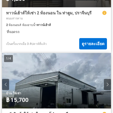
ทาวน์เฮ้าส์ให้เช่า 2 ห้องนอน ใน ท่าตูม, ปราจีนบุรี
พนมสารคาม
2
ห้องนอน
1
ห้องอาบน้ำ
ทาวน์เฮ้าส์
·
ที่จอดรถ
ดูรายละเอียด
เป็นครั้งแรกเมื่อ 3 สัปดาห์ที่แล้ว
1
/
4
·
บ้าน
ให้เช่า
฿ 15,700