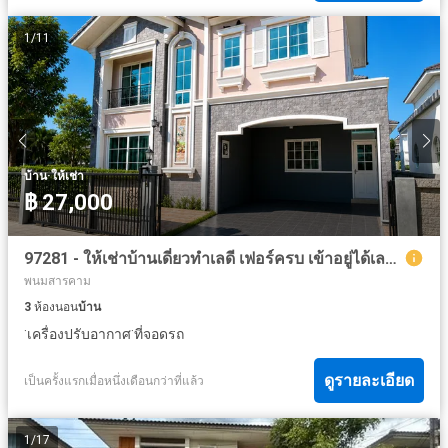
1
/
11
·
บ้าน
ให้เช่า
฿ 27,000
97281 - ให้เช่าบ้านเดี่ยวทำเลดี เฟอร์ครบ เข้าอยู่ได้เลย ใช้ชีวิตง่ายขึ้นทันที ใกล้โวัดผานิตาราม ฉะเชิงเทรา
พนมสารคาม
3
ห้องนอน
บ้าน
·
·
เครื่องปรับอากาศ
ที่จอดรถ
ดูรายละเอียด
เป็นครั้งแรกเมื่อหนึ่งเดือนกว่าที่แล้ว
1
/
17