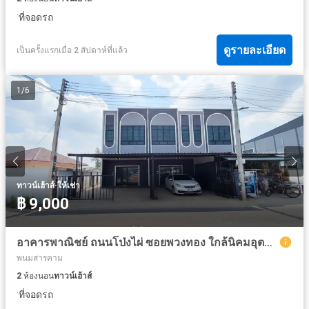
·
ที่จอดรถ
ดูรายละเอียด
เป็นครั้งแรกเมื่อ 2 สัปดาห์ที่แล้ว
1
/
6
·
ทาวน์เฮ้าส์
ให้เช่า
฿ 9,000
อาคารพาณิชย์ ถนนโป่งไผ่ ซอยพวงทอง ใกล้นิคมอุตสาหกรรม 304 ปราจีนบุรี
พนมสารคาม
2
ห้องนอน
ทาวน์เฮ้าส์
·
ที่จอดรถ