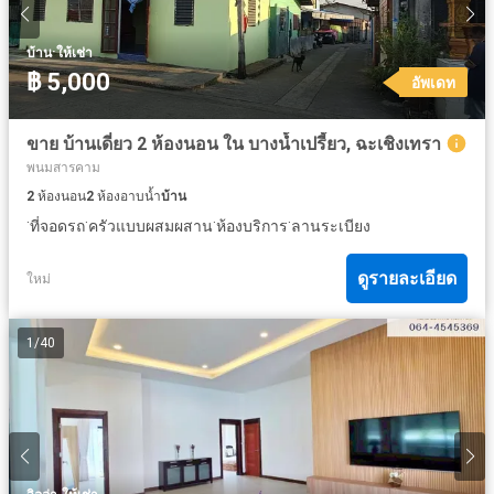
·
บ้าน
ให้เช่า
฿ 5,000
อัพเดท
ขาย บ้านเดี่ยว 2 ห้องนอน ใน บางน้ำเปรี้ยว, ฉะเชิงเทรา
พนมสารคาม
2
ห้องนอน
2
ห้องอาบน้ำ
บ้าน
·
·
·
·
ที่จอดรถ
ครัวแบบผสมผสาน
ห้องบริการ
ลานระเบียง
ดูรายละเอียด
ใหม่
1
/
40