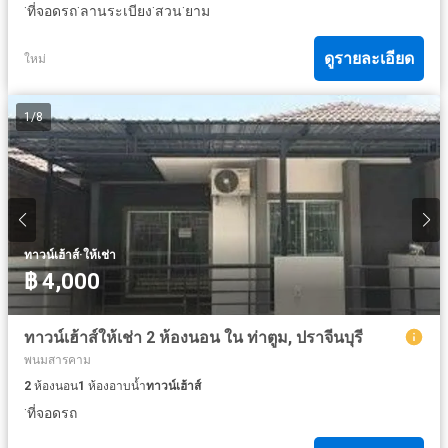
·
·
·
·
ที่จอดรถ
ลานระเบียง
สวน
ยาม
ดูรายละเอียด
ใหม่
1
/
8
·
ทาวน์เฮ้าส์
ให้เช่า
฿ 4,000
ทาวน์เฮ้าส์ให้เช่า 2 ห้องนอน ใน ท่าตูม, ปราจีนบุรี
พนมสารคาม
2
ห้องนอน
1
ห้องอาบน้ำ
ทาวน์เฮ้าส์
·
ที่จอดรถ