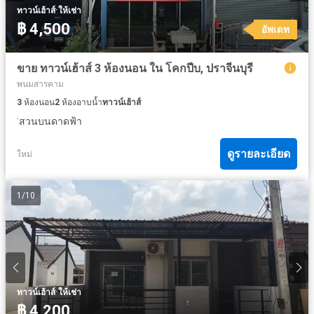
·
ทาวน์เฮ้าส์
ให้เช่า
฿ 4,500
อัพเดท
ขาย ทาวน์เฮ้าส์ 3 ห้องนอน ใน โคกปีบ, ปราจีนบุรี
พนมสารคาม
3
ห้องนอน
2
ห้องอาบน้ำ
ทาวน์เฮ้าส์
·
สวนบนดาดฟ้า
ดูรายละเอียด
ใหม่
1
/
10
·
ทาวน์เฮ้าส์
ให้เช่า
฿ 4,200