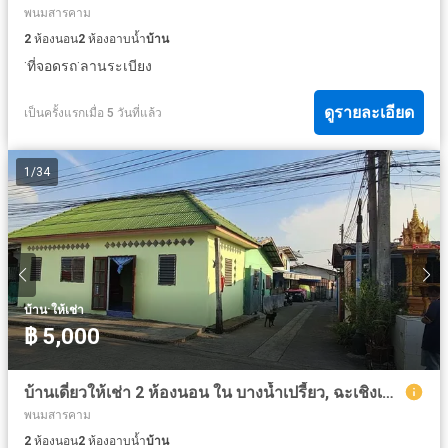
พนมสารคาม
2
ห้องนอน
2
ห้องอาบน้ำ
บ้าน
·
·
ที่จอดรถ
ลานระเบียง
ดูรายละเอียด
เป็นครั้งแรกเมื่อ 5 วันที่แล้ว
1
/
34
·
บ้าน
ให้เช่า
฿ 5,000
บ้านเดี่ยวให้เช่า 2 ห้องนอน ใน บางน้ำเปรี้ยว, ฉะเชิงเทรา
พนมสารคาม
2
ห้องนอน
2
ห้องอาบน้ำ
บ้าน