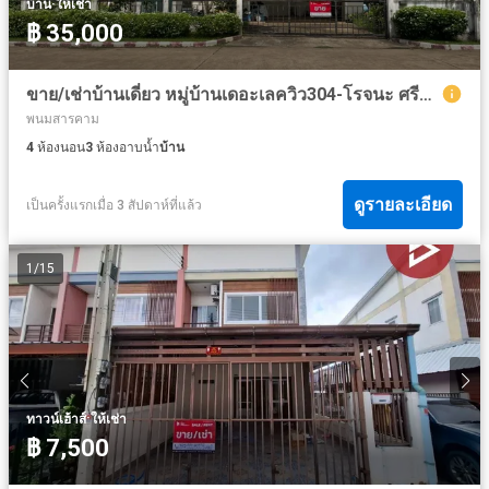
·
บ้าน
ให้เช่า
฿ 35,000
ขาย/เช่าบ้านเดี่ยว หมู่บ้านเดอะเลควิว304-โรจนะ ศรีมหาโพธิ ปราจีนบุรี
พนมสารคาม
4
ห้องนอน
3
ห้องอาบน้ำ
บ้าน
ดูรายละเอียด
เป็นครั้งแรกเมื่อ 3 สัปดาห์ที่แล้ว
1
/
15
·
ทาวน์เฮ้าส์
ให้เช่า
฿ 7,500