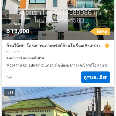
·
บ้าน
ให้เช่า
฿ 18,000
อัพเดท
บ้านให้เช่า โครงการเดอะทรัสต์บ้านโพธิ์ฉะเชิงเทรา เฟอร์นิจครบ
พนมสารคาม
3
ห้องนอน
3
ห้องอาบน้ำ
บ้าน
·
·
·
·
·
·
·
ห้องครัวพร้อมอุปกรณ์
อินเตอร์เน็ต
ห้องบริการ
เคเบิ้ลวิดีโอ
สวน
ยิม
ยา
ดูรายละเอียด
ใหม่
1
/
34