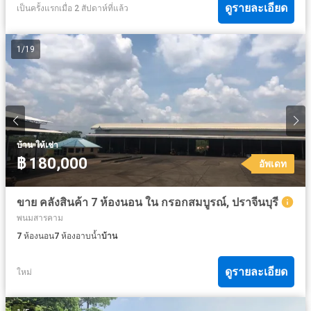
ดูรายละเอียด
เป็นครั้งแรกเมื่อ 2 สัปดาห์ที่แล้ว
1
/
19
·
บ้าน
ให้เช่า
฿ 180,000
อัพเดท
ขาย คลังสินค้า 7 ห้องนอน ใน กรอกสมบูรณ์, ปราจีนบุรี
พนมสารคาม
7
ห้องนอน
7
ห้องอาบน้ำ
บ้าน
ดูรายละเอียด
ใหม่