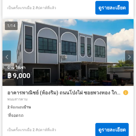
ดูรายละเอียด
เป็นครั้งแรกเมื่อ 2 สัปดาห์ที่แล้ว
1
/
14
·
บ้าน
ให้เช่า
฿ 9,000
อาคารพาณิชย์ (ห้องริม) ถนนโป่งไผ่ ซอยพวงทอง ใกล้นิคมอุตสาหกรรม 304 ปราจีนบุรี
พนมสารคาม
2
ห้องนอน
บ้าน
·
ที่จอดรถ
ดูรายละเอียด
เป็นครั้งแรกเมื่อ 2 สัปดาห์ที่แล้ว