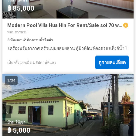
·
วิลล่า
ให้เช่า
฿ 85,000
Modern Pool Villa Hua Hin For Rent/Sale soi 70 with big landscape
พนมสารคาม
3
ห้องนอน
2
ห้องอาบน้ำ
วิลล่า
·
·
·
·
·
·
เครื่องปรับอากาศ
ครัวแบบผสมผสาน
ตู้บิวท์อิน
ที่จอดรถ
แท็งก์น้ำ
ไฟฟ้า
ดูรายละเอียด
เป็นครั้งแรกเมื่อ 2 สัปดาห์ที่แล้ว
1
/
34
·
บ้าน
ให้เช่า
฿ 5,000