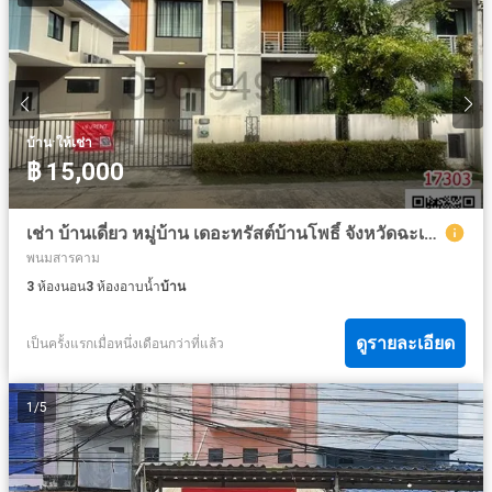
·
บ้าน
ให้เช่า
฿ 15,000
เช่า บ้านเดี่ยว หมู่บ้าน เดอะทรัสต์บ้านโพธิ์ จังหวัดฉะเชิงเทรา
พนมสารคาม
3
ห้องนอน
3
ห้องอาบน้ำ
บ้าน
ดูรายละเอียด
เป็นครั้งแรกเมื่อหนึ่งเดือนกว่าที่แล้ว
1
/
5