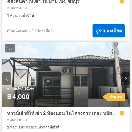
คลังสินค้าให้เช่า ใน มาบโป่ง, ชลบุรี
พนมสารคาม
1
ห้องอาบน้ำ
บ้าน
ดูรายละเอียด
เป็นครั้งแรกเมื่อ 3 สัปดาห์ที่แล้ว
1
/
8
·
ทาวน์เฮ้าส์
ให้เช่า
฿ 4,000
อัพเดท
ทาวน์เฮ้าส์ให้เช่า 2 ห้องนอน ในโครงการ เดอะ บลิส สปริง ซิตี้
พนมสารคาม
2
ห้องนอน
1
ห้องอาบน้ำ
ทาวน์เฮ้าส์