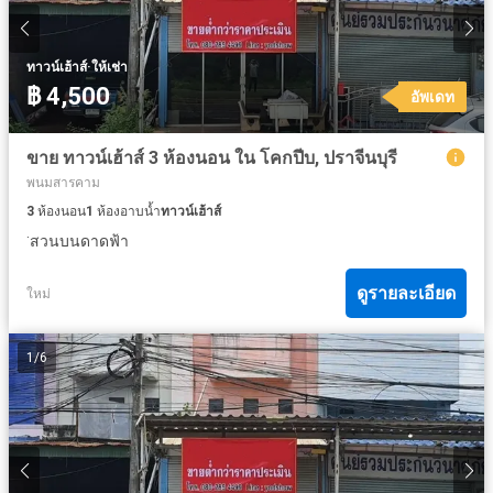
·
ทาวน์เฮ้าส์
ให้เช่า
฿ 4,500
อัพเดท
ขาย ทาวน์เฮ้าส์ 3 ห้องนอน ใน โคกปีบ, ปราจีนบุรี
พนมสารคาม
3
ห้องนอน
1
ห้องอาบน้ำ
ทาวน์เฮ้าส์
·
สวนบนดาดฟ้า
ดูรายละเอียด
ใหม่
1
/
6