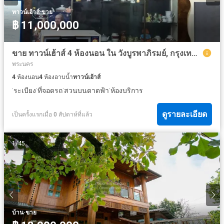
·
ทาวน์เฮ้าส์
ขาย
฿ 11,000,000
ขาย ทาวน์เฮ้าส์ 4 ห้องนอน ใน วังบูรพาภิรมย์, กรุงเทพมหานคร
พระนคร
4
ห้องนอน
4
ห้องอาบน้ำ
ทาวน์เฮ้าส์
·
·
·
·
ระเบียง
ที่จอดรถ
สวนบนดาดฟ้า
ห้องบริการ
ดูรายละเอียด
เป็นครั้งแรกเมื่อ 0 สัปดาห์ที่แล้ว
1
/
45
·
บ้าน
ขาย