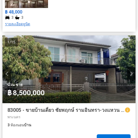
฿ 48,000
3
3
รายละเอียดยูนิต
1
/
15
·
บ้าน
ขาย
฿ 8,500,000
83005 - ขายบ้านเดี่ยว ชัยพฤกษ์ รามอินทรา-วงแหวน 2 คลองสามวา กรุงเทพมหานคร
พระนคร
3
ห้องนอน
บ้าน