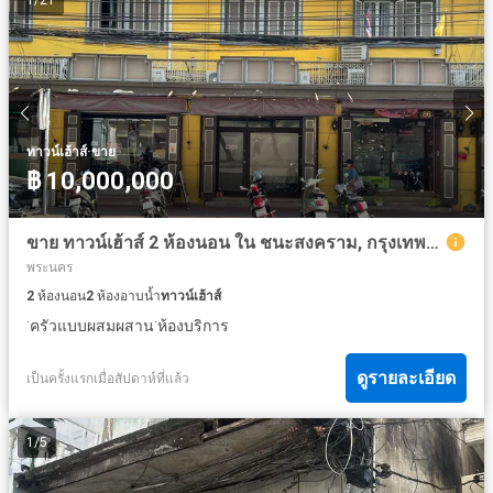
1
/
21
·
ทาวน์เฮ้าส์
ขาย
฿ 10,000,000
ขาย ทาวน์เฮ้าส์ 2 ห้องนอน ใน ชนะสงคราม, กรุงเทพมหานคร
พระนคร
2
ห้องนอน
2
ห้องอาบน้ำ
ทาวน์เฮ้าส์
·
·
ครัวแบบผสมผสาน
ห้องบริการ
ดูรายละเอียด
เป็นครั้งแรกเมื่อสัปดาห์ที่แล้ว
1
/
5