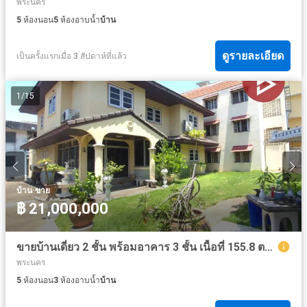
พระนคร
5
ห้องนอน
5
ห้องอาบน้ำ
บ้าน
ดูรายละเอียด
เป็นครั้งแรกเมื่อ 3 สัปดาห์ที่แล้ว
1
/
15
·
บ้าน
ขาย
฿ 21,000,000
ขายบ้านเดี่ยว 2 ชั้น พร้อมอาคาร 3 ชั้น เนื้อที่ 155.8 ตารางวา เขตพระนคร กรุงเทพมหานคร
พระนคร
5
ห้องนอน
3
ห้องอาบน้ำ
บ้าน