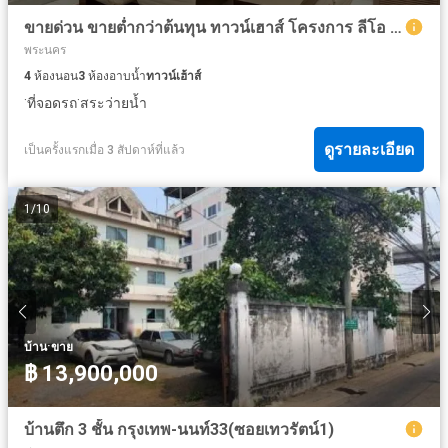
ขายด่วน ขายต่ำกว่าต้นทุน ทาวน์เฮาส์ โครงการ ลีโอ คลาสสิค ใจกลาง สุขุมวิท 39 มีลิฟท์ส่วนตัว
พระนคร
4
ห้องนอน
3
ห้องอาบน้ำ
ทาวน์เฮ้าส์
·
·
ที่จอดรถ
สระว่ายน้ำ
ดูรายละเอียด
เป็นครั้งแรกเมื่อ 3 สัปดาห์ที่แล้ว
1
/
10
·
บ้าน
ขาย
฿ 13,900,000
บ้านตึก 3 ชั้น กรุงเทพ-นนท์33(ซอยเทวรัตน์1)