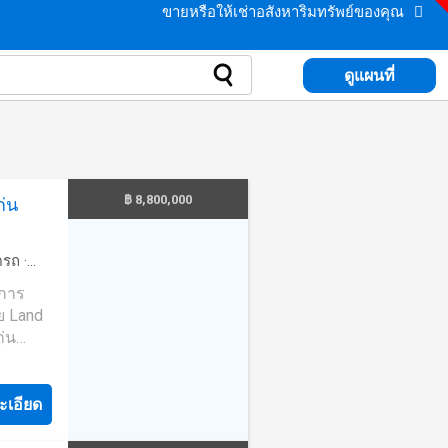
ขายหรือให้เช่าอสังหาริมทรัพย์ของคุณ
ดูแผนที่
฿ 8,800,000
ก่น
ดรถ
·
งการ
ย Land
่น
ื่น
นเพียง
ะเอียด
ห้องนอน