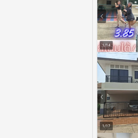
1
/
14
1
/
17