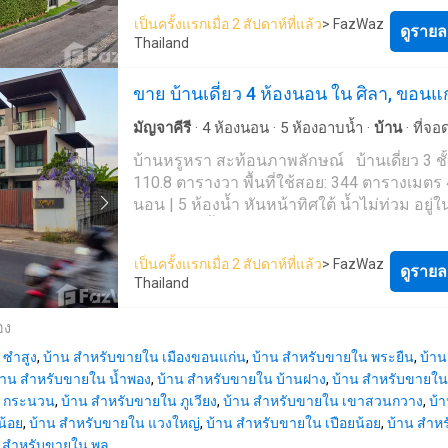
ได้อยู่อาศัย รายละเอียดทรัพย์: - บ้านเดี่ยว 3 ชั
#ซื้อบ้านขอนแก่น #บ้านมือสองรีโนเวทrฟ
เป็นครั้งแรกเมื่อ 2 สัปดาห์ที่แล้ว
> FazWaz
เนื้อที่ 123.8 ตารางวา - พื้นที่ใช้สอย 367 ตาร
ดูรายล
Thailand
4 ห้องนอน | 4 ห้องน้ำ - Fully Furnished พร้อมเ
ทันที จุดเด่นของทรัพย์: - การออกแบบระดับ L
ขาย บ้านเดี่ยว 4 ห้องนอน ใน ศิลา, ขอนแ
เน้นความโปร่ง โล่ง และความหรูหรา - เฟอร์นิ
และเครื่องใช้ไฟฟ้าครบ พร้อมใช้งาน - โครง
มัญจาคีรี
·
4
ห้องนอน
·
5
ห้องอาบน้ำ
·
บ้าน
·
ที่จอ
Private ระดับพรีเมียม ให้ความเป็นส่วนตัวสู
ลานระเบียง
บ้านหรูหรา สะท้อนภาพลักษณ์ บ้านเดี่ยว 3 ชั้น ที่ดิน:
ขาย: - มูลค่าทรัพย์ 20 ล้านบาท * ราคาพิเศษเพ
110.8 ตารางวา พื้นที่ใช้สอย: 344 ตารางเมตร 
16.5 ล้านบาท ติดต่อสอบถาม / นัดชมบ้าน: ค
นอน | 5 ห้องน้ำ หันหน้าทิศใต้ น้ำไม่ท่วม อยู่
061-342----- Private Viewing กรุณานัดหมาย
ปลอดภัยที่ตั้ง บ้านหนองไผ่ ต.
ศิลา
อ.เมืองขอน
หน้าอย่างน้อย 1 วัน #บ้านขอนแก่น #บ้านข
จ.ขอนแก่น จุดเด่นทำเล ติดถนนหลัก เข้า-ออกสะดวก
ไม่เกิน20ล้าน #บึงแก่นนคร #บ้านขอนแก่นใกล
เป็นครั้งแรกเมื่อ 2 สัปดาห์ที่แล้ว
> FazWaz
ถนนมิตรภาพเพียง 900 เมตร มหาวิทยาลัยขอ
ดูรายล
แก่นนคร #บ้านขอนแก่นเฟอร์นิเจอร์ครบพร้อม
Thailand
2.2 กม. รพ.ศรีนครินทร์ 4 กม. เซ็นทรัล ขอนแก
#บ้านหรูขอนแก่น
แคมปัส 3.5 กม. เหมาะสำหรับ ครอบครัวใหญ่ที่
อง
ต้องการบ้านกว้างขวาง เจ้าของกิจการมองห
 ซำสูง
,
บ้าน สำหรับขายใน เมืองขอนแก่น
ออฟฟิศ 💰 ปกติราคาขาย: 9.9 ล้านบาท ลดเหลือ 8.9
,
บ้าน สำหรับขายใน พระยืน
,
บ้าน
้าน สำหรับขายใน น้ำพอง
ล้านบาท 📑 ค่าใช้จ่ายวันโอนคนละครึ่ง 📞 
,
บ้าน สำหรับขายใน บ้านฝาง
,
บ้าน สำหรับขายใน 
น กระนวน
,
บ้าน สำหรับขายใน ภูเวียง
ติดต่อ: คุณแม็ก 061342---- #บ้านหรูขอนแก
,
บ้าน สำหรับขายใน เขาสวนกวาง
,
บ้
น้อย
,
บ้าน สำหรับขายใน แวงใหญ่
ออฟฟิศขอนแก่น #บ้านขอนแก่นใกล้มหาวิทยา
,
บ้าน สำหรับขายใน เปือยน้อย
,
บ้าน สำห
น สำหรับขายใน พล
ขอนแก่น #บ้าน3ชั้นใกล้มข #บ้านขอนแก่นใก