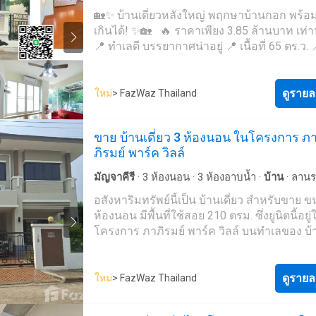
พักผ่อนจริง- พื้นที่ใช้ชีวิตขนาดใหญ่ รองรับค
#LuxuryhouseKhonKaen #SiwaleeMaliwan
สระว่ายน้ำ
·
ลานระเบียง
·
ยาม
🏡✨ บ้านเดี่ยวหลังใหญ่ พฤกษาบ้านกอก พร้อมอย
ทำเลเมือง เดินทางสะดวก แต่ยังคงความเป็นส่
#LandandHousesKhonKaen #บ้านขอนแก่น
เกินได้! ✨🏡 🔥 ราคาเพียง 3.85 ล้านบาท เท่า
บ้านประเภทนี้ในเมืองเริ่มมีจำนวนจำกัดสถานที
บินขอนแก่น #มหาวิทยาลัยขอนแก่น
📍 ทำเลดี บรรยากาศน่าอยู่ 📍 เนื้อที่ 65 ตร.ว. 
เคียง- มหาวิทยาลัยขอนแก่น- โรงพยาบาล
ห้องนอน | 3 ห้องน้ำ 📍 2 ที่จอดรถ 📍 เฟอร์นิ
ศรีนครินทร์- เซ็นทรัล ขอนแก่น แคมปัส-
ทั้งหลัง 📍 แอร์ 5 ตัว 📍 บ้านสวย สภาพดี พร้อม
โรงเรียนสาธิตมหาวิทยาลัยขอนแก่น ฝ่ายประ
ได้ทันที 📍 ยื่นกู้ฟรี! มีทีมงานดูแลทุกขั้นตอน 
ดูรายล
ศึกษา (มอดินแดง)ราคาขาย6.9 ล้านบาทค่าใช้
ใหม่
> FazWaz Thailand
บ้านหลังนี้ คุ้มกว่าซื้อใหม่! 💥 ของแถมแน่น ๆ ห
โอนคนละครึ่งนัดหมายเข้าชมคุณแม็กโทร 06
กระเป๋าเข้าอยู่ได้เลย 💥 ผ่อนใกล้เคียงค่าเช่า ม
6072LINE: @neoproPrivate Viewing กรุณาน
ขาย บ้านเดี่ยว 3 ห้องนอน ในโครงการ ภ
เป็นของตัวเองง่ายกว่าที่คิด 📞 สนใจนัดชมบ้
ล่วงหน้า.#บ้านขอนแก่น #บ้านวิวบึง #บ้านหรู
ภิรมย์ พาร์ค วิลล์
ปรึกษาสินเชื่อฟรี 📲 081-870----- (ตะนอย) 📲
ขอนแก่น #บ้านเดี่ยวขอนแก่น #บ้านขอนแก่น
359----- (ออยสำนักงาน) ไอดีไลน์ Tina32 💬
#บ้านใกล้โรงพยาบาลศรีนครินทร์ #บ้านวิวส
มัญจาคีรี
·
3
ห้องนอน
·
3
ห้องอาบน้ำ
·
บ้าน
·
ลานร
ได้ตลอด ยินดีให้คำปรึกษาฟรี ไม่มีค่าใช้จ่าย
ขอนแก่น #MuangAkeGrandville #เมืองเอกแกร
สวน
·
ยาม
·
สระว่ายน้ำ
อสังหาริมทรัพย์นี้เป็น บ้านเดี่ยว สำหรับขาย 
ขอนแก่น #บ้านมือสองขอนแก่น #บ้านเดี่ยวข
ลล์
ศิลา
เมืองขอนแก่น #บ้านริมบึงขอนแก่น #บ
ห้องนอน มีพื้นที่ใช้สอย 210 ตรม. ซึ่งยูนิตนี้อยู่
#พฤกษาบ้านกอก #บ้านพร้อมอยู่ #บ้านสวยข
มหาวิทยาลัยขอนแก่น #บ้านขอนแก่นริมน้ำ
โครงการ ภาภิรมย์ พาร์ค วิลล์ บนทำเลของ บ้า
#บ้านรีโนเวทขอนแก่น #บ้านราคาดี #บ้านน่าอย
#WaterfrontLivinginKhonKaen
ขอนแก่น และสร้างเสร็จแล้วเมื่อ ม.ค. 2563 ซึ่
บ้านผ่าน #ยื่นกู้ฟรี #สินเชื่อบ้าน #บ้านพร้อมเ
#LakeviewHouseinKhonKaen
สามารถซื้อ บ้านเดี่ยว นี้ได้ที่ราคา ฿7,500,000
#บ้านเดี่ยวหลังใหญ่ #ซื้อบ้านขอนแก่น #บ้าน
(฿35,714/ตรม.)
ดูรายล
#นายหน้าขอนแก่น #ตะนอยบ้านสวย #บ้านดี
ใหม่
> FazWaz Thailand
#ขายบ้านขอนแก่น🏡✨