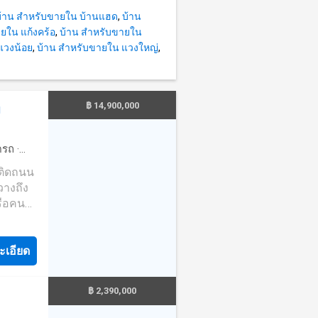
ดี่ยว
บ้าน สำหรับขายใน บ้านแฮด
,
บ้าน
ยใน แก้งคร้อ
,
บ้าน สำหรับขายใน
แวงน้อย
,
บ้าน สำหรับขายใน แวงใหญ่
,
฿ 14,900,000
ม
ดรถ
·
 ติดถนน
วางถึง
อคนที่
สนาม
อย่าง
ะเอียด
ะเอียด
ม่บ้าน
สวย
฿ 2,390,000
ทำเลดี
📞