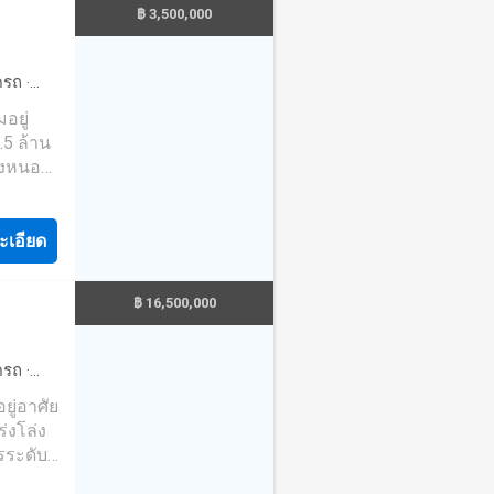
฿ 3,500,000
บาล
ดรถ
·
ยาม
อยู่
 061-
5 ล้าน
้าน
ึงหนอง
กล้
อยู่ ✅ 3
าน
ัน ✅
#บ้าน
100% ✅
ะเอียด
 ดูแล
ำเลดี
฿ 16,500,000
ร้อม
จนกว่าจะ
ร 📲
ดรถ
·
359----
ยู่อาศัย
นเวท
่งโล่ง
่
รระดับ
 #รับ
รัวที่
นราคาดี