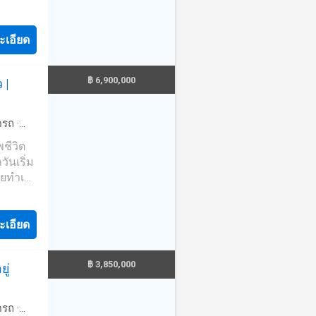
มสงบ
ก่น
ียนชื่อ
-
ะเอียด
ใจกลาง
เนื้อที่
มตร - 4
342-
฿ 6,900,000
 |
สุด 4
่ยว
วัน จุด
จันทร์
้านมือ
ดรถ
·
อาศัย
พชีวิต
 - การ
#บ้าน
ข
วันเริ่ม
ตัว -
ายทำเล
สภาพ
งียบ
ะยาว
 บ้าน
้
้องน้ำ-
ะเอียด
องง่าย
ศ ตะวัน
้านบาท
ง เป็น
 / นัด
฿ 3,850,000
ู่
ลา
----o
ล่ง
แก่น
ับการ
ดรถ
·