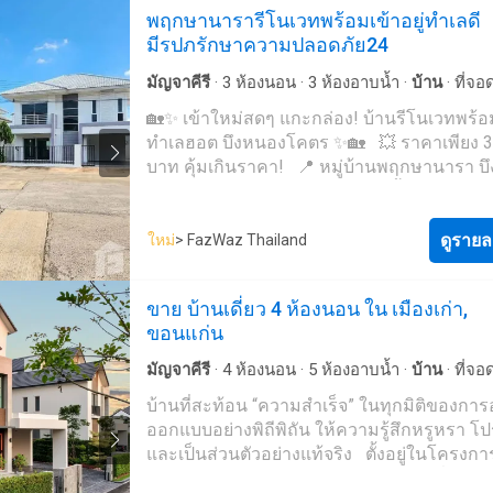
พฤกษานารารีโนเวทพร้อมเข้าอยู่ทำเลดี
3 ห้องน้ำ (มีห้องนอนด้านล่าง) สถานที่สำคัญใกล้
มีรปภรักษาความปลอดภัย24
เคียง: สนามบินขอนแก่น มหาวิทยาลัยขอนแก่น (มข.)
โรงเรียนสาธิตมหาวิทยาลัยขอนแก่น โรงพยา
มัญจาคีรี
·
3
ห้องนอน
·
3
ห้องอาบน้ำ
·
บ้าน
·
ที่จอ
กรุงเทพขอนแก่น ราคาขาย: 8,800,000 บาท (ค่าใช้
สระว่ายน้ำ
·
ลานระเบียง
·
สวน
·
ยิม
·
ห้องทำงาน
·
🏡✨ เข้าใหม่สดๆ แกะกล่อง! บ้านรีโนเวทพร้อม
จ่ายวันโอนคนละครึ่ง) ข้อมูลติดต่อ: คุณแม็ก:
ทำเลฮอต บึงหนองโคตร ✨🏡 💥 ราคาเพียง 3.
342----- Line @-----o #ขายบ้านขอนแก่น #บ
บาท คุ้มเกินราคา! 📍 หมู่บ้านพฤกษานารา บ
เดี่ยวขอนแก่น #ขายบ้านสีวลีมะลิวัลย์ #บ้านใ
โคตร ✅ บ้านรีโนเวทใหม่ พร้อมหิ้วกระเป๋าเข้า
สนามบินขอนแก่น #บ้านขอนแก่นใกล้มข #บ้
ห้องนอน ✅ 3 ห้องน้ำ ✅ จอดรถในบ้านได้ 2 ค
แลนด์แอนด์เฮ้าส์ขอนแก่น #บ้านหรูขอนแก่น 
เนื้อที่ 52 ตารางวา ✅ หน้าบ้านหัน ทิศเหนือ 
ดูรายล
ขอนแก่นไม่เกิน10ล้าน
ใหม่
> FazWaz Thailand
ติดถนนหลัก เข้า-ออกสะดวก ✅ หมู่บ้านมี รปภ.
ความปลอดภัยตลอด 24 ชั่วโมง 💛 บ้านสวย ท
ขาย บ้านเดี่ยว 4 ห้องนอน ใน เมืองเก่า,
แบบนี้มีไม่บ่อย! นัดเข้าชมบ้านจริงได้ทุกวัน พ
ขอนแก่น
บริการให้คำปรึกษาเรื่องสินเชื่อ และยื่นกู้ฟรี
มีบ้านเป็นของตัวเอง 📞 สนใจทักแชทหรือโท
มัญจาคีรี
·
4
ห้องนอน
·
5
ห้องอาบน้ำ
·
บ้าน
·
ที่จอ
ตะนอย 081-870----- 📲 ออย (สำนักงาน) 097-
ลานระเบียง
บ้านที่สะท้อน “ความสำเร็จ” ในทุกมิติของการอ
- 💚 Line ID: -----2 #บ้านขอนแก่น #บ้านรีโ
ออกแบบอย่างพิถีพิถัน ให้ความรู้สึกหรูหรา โปร
#พฤกษานารา #บึงหนองโคตร #บ้านพร้อมอยู
และเป็นส่วนตัวอย่างแท้จริง ตั้งอยู่ในโครงกา
#บ้าน3ห้องนอน #บ้านสวยขอนแก่น #ยื่นกู้ฟรี
พรีเมียม บรรยากาศเงียบสงบ มีเพียงไม่กี่ครอบค
ปรึกษาสินเชื่อ #บ้านทำเลดี #บ้านน่าอยู่ #บ้า