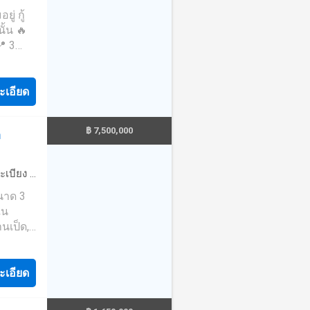
รอบครัว-
ู่ กู้
วนตัว-
 #สนาม
นั้น 🔥
่ใกล้
📍 3
เจอร์ครบ
เข้าอยู่
ถม
 ซื้อ
ะเอียด
จ่ายวัน
ิ้ว
1-342-
ีบ้าน
ัดหมาย
฿ 7,500,000
า
าน หรือ
 097-
ใกล้มข
 ทักแชท
วย
ะเบียง
·
 #บ้าน
นด์วิ
ขนาด 3
อนแก่น
้านใกล้
ใน
อนแก่น
นเป็ด,
ู่ #กู้
งคุณ
ฟอร์
ทำเลดี
ะเอียด
บอกต่อ