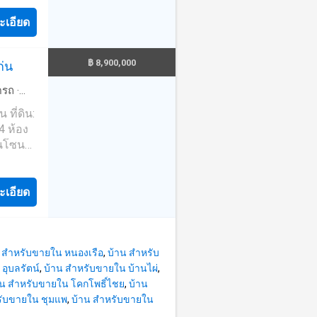
้น -
างเมตร -
ะเอียด
ข้าอยู่
uxury
฿ 8,900,000
ก่น
เจอร์
การ
ดรถ
·
ง ราคา
ียง
4 ห้อง
ุณแม็ก
ในโซน
ล่วง
แก่น
อนแก่น
้บึง
นแก่น
ะเอียด
อยู่
่น
าโฮม
 สำหรับขายใน หนองเรือ
,
บ้าน สำหรับ
สนใจ
อุบลรัตน์
,
บ้าน สำหรับขายใน บ้านไผ่
,
่น #โฮม
าน สำหรับขายใน โคกโพธิ์ไชย
,
บ้าน
ลัย
รับขายใน ชุมแพ
,
บ้าน สำหรับขายใน
ล้โรง