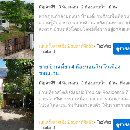
สอบถามรายละเอียดหรือนัดชมบ้านได้ตลอด 2
มัญจาคีรี
·
3
ห้องนอน
·
2
ห้องอาบน้ำ
·
บ้าน
ชั่วโมง 📱 ตะนอย : 081-870----- 📱 ออยออฟฟิ
หากคุณกำลังมองหา บ้านเดี่ยวพร้อมพื้นที่สวน ท
097-359----- 💚 LINE ID : -----2 #บ้านเข้าให
ความรู้สึกสงบ เป็นส่วนตัว และยังเดินทางเข้าเม
#บ้านเดี่ยวบ้านเป็ด #บ้านเดี่ยวขอนแก่น #บ้
สะดวก บ้านหลังนี้ตอบโจทย์ทั้งการอยู่อาศัยแ
#บ้านพร้อมอยู่ #บ้านหลังใหญ่ #บ้านสวน
พักผ่อนบ้านตั้งอยู่บน ที่ดินขนาด 100 ตารางว
#อสังหาริมทรัพย์ขอนแก่น #บ้านสวยราคาดี #
พื้นที่รอบบ้านที่สามารถจัดสวน ปลูกต้นไม้ ทำ
อยู่ #รับฝากขายบ้าน #ตะนอยอสังหา
เป็นครั้งแรกเมื่อ 2 สัปดาห์ที่แล้ว
> FazWaz
เลี้ยงสัตว์ หรือสร้างมุมพักผ่อนส่วนตัวได้อย่างเต
ดูรายล
Thailand
เหมาะสำหรับผู้ที่ต้องการใช้ชีวิตใกล้ธรรมชาต
ต้องอยู่ไกลจากตัวเมืองขอนแก่นตั้งอยู่ที่ บ้าน
ขาย บ้านเดี่ยว 4 ห้องนอน ใน ในเมือง,
ตำบล
พระลับ
อำเภอเมืองขอนแก่น จังหวัดขอ
ขอนแก่น
เดินทางสะดวก ใกล้แหล่งชุมชนและสถานที่ส
หลายแห่ง รายละเอียดทรัพย์ บ้านเดี่ยว ที่ดิน 100
มัญจาคีรี
·
4
ห้องนอน
·
3
ห้องอาบน้ำ
·
บ้าน
·
ที่จอ
ตารางวา พื้นที่ใช้สอย 137 ตารางเมตร 3 ห้อ
บ้านเดี่ยวสไตล์ Classic Tropical Residence ที
ห้องน้ำ แถมเครื่องปรับอากาศ 3 เครื่อง พื้นที
ด้วยสถาปัตยกรรมเหนือกาลเวลา ผสมผสานค
บ้าน เหลือพื้นที่ใช้สอยจำนวนมาก จุดเด่นของบ้านบ้าน
โปร่ง โล่ง และร่มรื่นอย่างลงตัว ให้บรรยากาศอ
หลังนี้เหมาะสำหรับผู้ที่ต้องการพื้นที่ใช้ชีวิตม
เอกลักษณ์ และแตกต่างจากบ้านจัดสรรทั่วไป 
บ้านจัดสรรทั่วไป ด้วยขนาดที่ดินถึง 100 ตารา
สำหรับผู้ที่มองหาบ้านที่สะท้อนรสนิยมและค
ทำให้สามารถออกแบบพื้นที่ตามไลฟ์สไตล์ได้อ
เป็นครั้งแรกเมื่อ 2 สัปดาห์ที่แล้ว
> FazWaz
การอยู่อาศัยในระยะยาวตั้งอยู่ใน ซอยศรีจันทร
ดูรายล
อิสระ ไม่ว่าจะเป็น สวนสวยสำหรับพักผ่อน ปลูกต้นไม้
Thailand