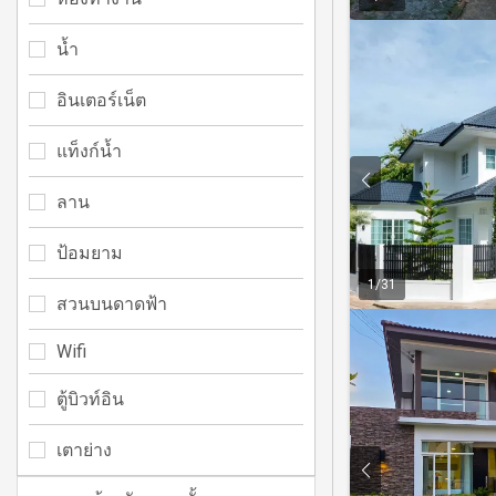
น้ำ
อินเตอร์เน็ต
แท็งก์น้ำ
ลาน
ป้อมยาม
1
/
31
สวนบนดาดฟ้า
Wifi
ตู้บิวท์อิน
เตาย่าง