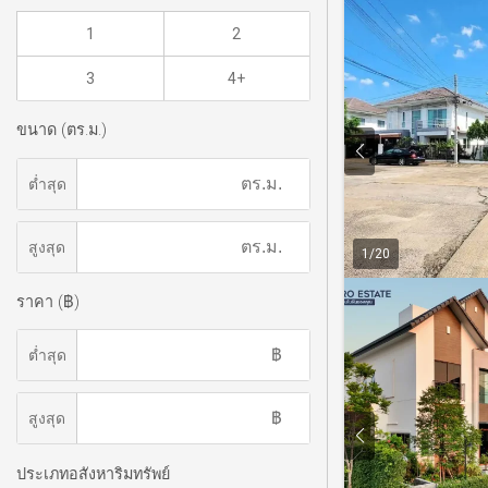
1
2
3
4+
ขนาด (ตร.ม.)
ต่ำสุด
สูงสุด
1
/
20
ราคา (฿)
ต่ำสุด
สูงสุด
ประเภทอสังหาริมทรัพย์