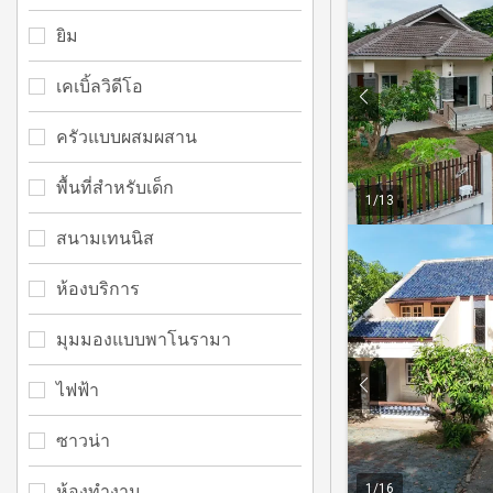
ยิม
เคเบิ้ลวิดีโอ
ครัวแบบผสมผสาน
พื้นที่สำหรับเด็ก
1
/
13
สนามเทนนิส
ห้องบริการ
มุมมองแบบพาโนรามา
ไฟฟ้า
ซาวน่า
1
/
16
ห้องทำงาน