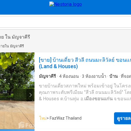
ย ใน มัญจาคีรี
ายใน มัญจาคีรี
[ขาย] บ้านเดี่ยว สีวลี ถนนมะลิวัลย์ ขอนแ
(Land & Houses)
มัญจาคีรี
·
4
ห้องนอน
·
3
ห้องอาบน้ำ
·
บ้าน
·
ที่จอ
ลานระเบียง
·
สวน
·
ยิม
·
ยาม
·
สระว่ายน้ำ
ขายบ้านเดี่ยวสภาพใหม่ พร้อมเข้าอยู่ ในโคร
คุณภาพระดับพรีเมียม "สีวลี ถนนมะลิวัลย์" โด
& Houses ต.บ้านทุ่ม อ.
เมืองขอนแก่น
จ.ขอนแก
สภาพแวดล้อมดีเยี่ยม โครงการดูแลสะอาด ร่มร
ปลอดภัยสูง ตำแหน่งบ้านพิเศษ อยู่โซนติดสวน
สาธารณะโครงการ และอยู่ในซอยไพรเวทมีบ้า
ดูรายล
ใหม่
> FazWaz Thailand
4 หลังเท่านั้น รายละเอียดทรัพย์: เนื้อที่ดิน: 82 ตาราง
วา พื้นที่ใช้สอย: 183 ตารางเมตร ฟังก์ชัน: 4 