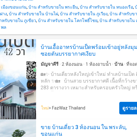
พยาบาลศรีนครินทร์ #บ้านขอนแก่น #ขายบ้านเ
 เมืองขอนแก่น
,
บ้าน สำหรับขายใน พระยืน
,
บ้าน สำหรับขายใน หนองเรือ
,
ขอนแก่นไม่เกิน10ล้าน
นฝาง
,
บ้าน สำหรับขายใน บ้านไผ่
,
บ้าน สำหรับขายใน ภูเวียง
,
บ้าน สำหรับขา
ำหรับขายใน ภูเขียว
,
บ้าน สำหรับขายใน โคกโพธิ์ไชย
,
บ้าน สำหรับขายใน 
 พล
บ้านเอื้ออาทรบ้านเป็ดพร้อมเข้าอยู่หลังมุ
ซอยตันบรรยากาศเงียบ
มัญจาคีรี
·
2
ห้องนอน
·
1
ห้องอาบน้ำ
·
บ้าน
·
ที่จอ
สวน
·
สนามเทนนิส
🏡✨ บ้านเดี่ยวหลังใหญ่เข้าใหม่ ทำเลบ้านเป็ด
หลัก ✨🏡 บ้านสวย บรรยากาศดี เนื้อที่กว้างข
283 ตารางวา เหมาะสำหรับครอบครัวใหญ่ หรื
ชอบพื้นที่ใช้สอยเยอะ ๆ พร้อมสวนหย่อมและ
หญ้าข้างบ้าน จัดมุมพักผ่อนหรือทำกิจกรรมได้
ลงตัว 🌿 💰 ราคาเพียง 9.8 ล้านบาท 📌 รายล
ดูรายล
ใหม่
> FazWaz Thailand
บ้าน ✅ 4 ห้องนอน ✅ 3 ห้องน้ำ ✅ 1 ห้องนอนแ
✅ 1 ห้องน้ำแม่บ้าน ✅ ของแถมจัดเต็ม ✅ บ้าน
ขาย บ้านเดี่ยว 3 ห้องนอน ใน พระลับ,
พร้อมเข้าอยู่ หากกำลังมองหาบ้านหลังใหญ่ 
ขอนแก่น
ติดถนน เดินทางสะดวก หลังนี้ไม่ควรพลาด! 