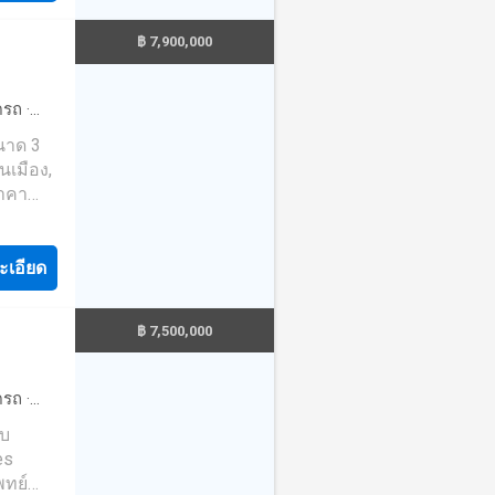
งจาก
กล้โรง
วนตัว
฿ 7,900,000
วก
วเลือกที่
เมือง
ห้อง
ง
ดรถ
·
บลม
ขนาด 3
นเมือง,
ssic
ะ
ราคา
เชื่อมต่อ
แรกที่
ู้สูง
ม แต่ยัง
คน
ะเอียด
ุค
งียบสงบ
porary
แก่น
่มี
่ง สนใจ
฿ 7,500,000
รรทั่วไป
neopro-
นที่
านใกล้
ดรถ
·
al ผู้ที่
้านใกล้
ับ
การทำ
านไม่
es
ay
นแก่น
พทย์