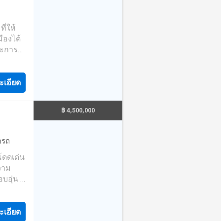
4
ศ :
ี่ให้
ม่
ืองได้
านติดถนน
ละการ
า พร้อม
บ้านน่า
แปลงผัก
็มที่
ะเอียด
ิ โดยไม่
หัวถนน
฿ 4,500,000
นแก่น
ำคัญ
ดรถ
งนอน 2
่โดดเด่น
่สวนรอบ
วาม
บอุ่น มี
ากกว่า
เหมาะ
งวา
ุณภาพ
ย่าง
์ 21
ะเอียด