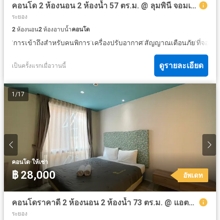
คอนโด 2 ห้องนอน 2 ห้องน้ำ 57 ตร.ม. @ ลุมพินี จอมเทียน
ระยอง
2
ห้องนอน
2
ห้องอาบน้ำ
คอนโด
·
·
·
·
การเข้าถึงสำหรับคนพิการ
เครื่องปรับอากาศ
สัญญาณเตือนภัย
ที่จอดร
ดูรายละเอียด
เป็นครั้งแรกเมื่อวานนี้
1
/
17
·
คอนโด
ให้เช่า
฿ 28,000
อัพเดท
คอนโดราคาดี 2 ห้องนอน 2 ห้องน้ำ 73 ตร.ม. @ แอตแลนติส คอนโด
ระยอง