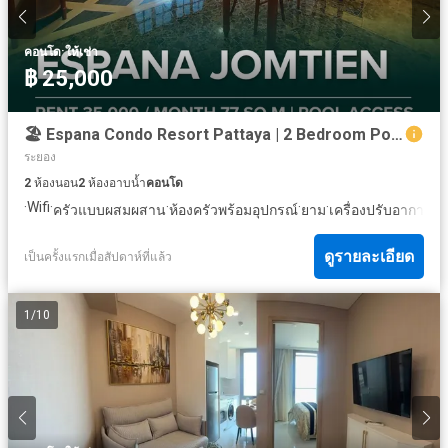
·
คอนโด
ให้เช่า
฿ 25,000
🏖 Espana Condo Resort Pattaya | 2 Bedroom Pool Access | For Rent 35,000฿/Month | Jomtien Second Road
ระยอง
2
ห้องนอน
2
ห้องอาบน้ำ
คอนโด
·
Wifi
·
·
·
·
·
ครัวแบบผสมผสาน
ห้องครัวพร้อมอุปกรณ์
ยาม
เครื่องปรับอากาศ
จา
ดูรายละเอียด
เป็นครั้งแรกเมื่อสัปดาห์ที่แล้ว
1
/
10