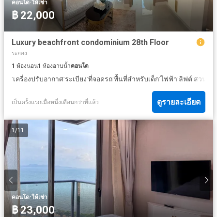
·
คอนโด
ให้เช่า
฿ 22,000
Luxury beachfront condominium 28th Floor
ระยอง
1
ห้องนอน
1
ห้องอาบน้ำ
คอนโด
·
·
·
·
·
·
·
·
เครื่องปรับอากาศ
ระเบียง
ที่จอดรถ
พื้นที่สำหรับเด็ก
ไฟฟ้า
ลิฟต์
สวน
ยิม
ดูรายละเอียด
เป็นครั้งแรกเมื่อหนึ่งเดือนกว่าที่แล้ว
1
/
11
·
คอนโด
ให้เช่า
฿ 23,000