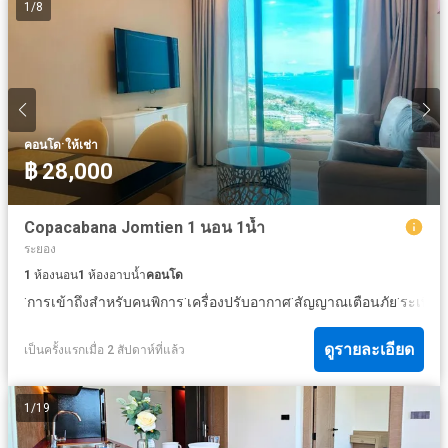
1
/
8
·
คอนโด
ให้เช่า
฿ 28,000
Copacabana Jomtien 1 นอน 1น้ำ
ระยอง
1
ห้องนอน
1
ห้องอาบน้ำ
คอนโด
·
·
·
·
·
การเข้าถึงสำหรับคนพิการ
เครื่องปรับอากาศ
สัญญาณเตือนภัย
ระเบียง
ดูรายละเอียด
เป็นครั้งแรกเมื่อ 2 สัปดาห์ที่แล้ว
1
/
19