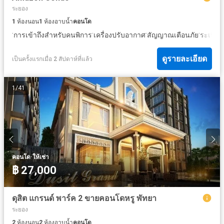
ระยอง
1
ห้องนอน
1
ห้องอาบน้ำ
คอนโด
·
·
·
·
·
การเข้าถึงสำหรับคนพิการ
เครื่องปรับอากาศ
สัญญาณเตือนภัย
ระเบียง
ดูรายละเอียด
เป็นครั้งแรกเมื่อ 2 สัปดาห์ที่แล้ว
1
/
41
·
คอนโด
ให้เช่า
฿ 27,000
ดุสิต แกรนด์ พาร์ค 2 ขายคอนโดหรู พัทยา
ระยอง
2
ห้องนอน
2
ห้องอาบน้ำ
คอนโด