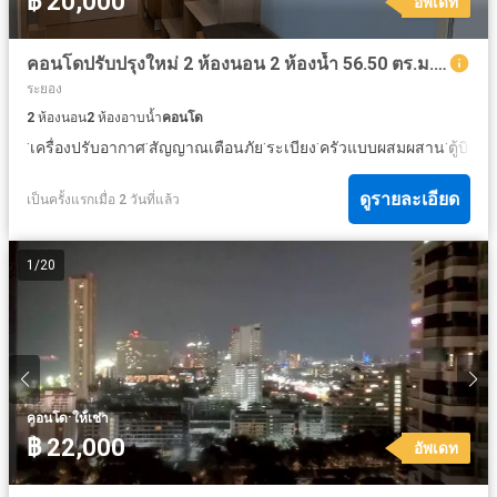
฿ 20,000
อัพเดท
คอนโดปรับปรุงใหม่ 2 ห้องนอน 2 ห้องน้ำ 56.50 ตร.ม. @ลุมพินี บีช จอมเทียน
ระยอง
2
ห้องนอน
2
ห้องอาบน้ำ
คอนโด
·
·
·
·
·
เครื่องปรับอากาศ
สัญญาณเตือนภัย
ระเบียง
ครัวแบบผสมผสาน
ตู้บิวท์อ
ดูรายละเอียด
เป็นครั้งแรกเมื่อ 2 วันที่แล้ว
1
/
20
·
คอนโด
ให้เช่า
฿ 22,000
อัพเดท