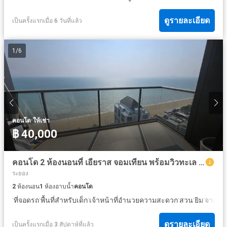
ดูรายละเอียด
เป็นครั้งแรกเมื่อ 6 วันที่แล้ว
1
/
6
·
คอนโด
ให้เช่า
฿ 40,000
คอนโด 2 ห้องนอนที่ เอียราส จอมเทียน พร้อมวิวทะเล - ติดชายหาด
ระยอง
2
ห้องนอน
1
ห้องอาบน้ำ
คอนโด
·
·
·
·
·
·
ที่จอดรถ
พื้นที่สำหรับเด็ก
เจ้าหน้าที่อำนวยความสะดวก
สวน
ยิม
จากุซซี่
ดูรายละเอียด
เป็นครั้งแรกเมื่อ 3 สัปดาห์ที่แล้ว