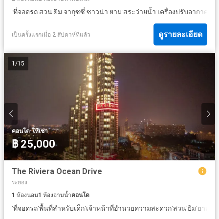
·
·
·
·
·
·
·
·
·
ที่จอดรถ
สวน
ยิม
จากุซซี่
ซาวน่า
ยาม
สระว่ายน้ำ
เครื่องปรับอากาศ
สั
ดูรายละเอียด
เป็นครั้งแรกเมื่อ 2 สัปดาห์ที่แล้ว
1
/
15
·
คอนโด
ให้เช่า
฿ 25,000
The Riviera Ocean Drive
ระยอง
1
ห้องนอน
1
ห้องอาบน้ำ
คอนโด
·
·
·
·
·
·
·
ที่จอดรถ
พื้นที่สำหรับเด็ก
เจ้าหน้าที่อำนวยความสะดวก
สวน
ยิม
ยาม
สร