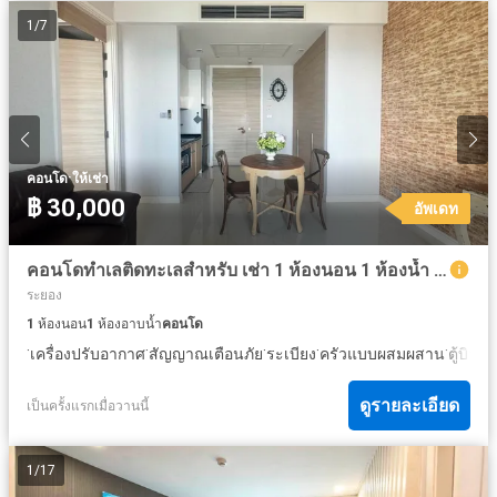
1
/
7
·
คอนโด
ให้เช่า
฿ 30,000
อัพเดท
คอนโดทำเลติดทะเลสำหรับ เช่า 1 ห้องนอน 1 ห้องน้ำ 60 ตร.ม. @ รีเฟล็กชั่น จอมเทียน คอนโด
ระยอง
1
ห้องนอน
1
ห้องอาบน้ำ
คอนโด
·
·
·
·
·
เครื่องปรับอากาศ
สัญญาณเตือนภัย
ระเบียง
ครัวแบบผสมผสาน
ตู้บิวท์อ
ดูรายละเอียด
เป็นครั้งแรกเมื่อวานนี้
1
/
17