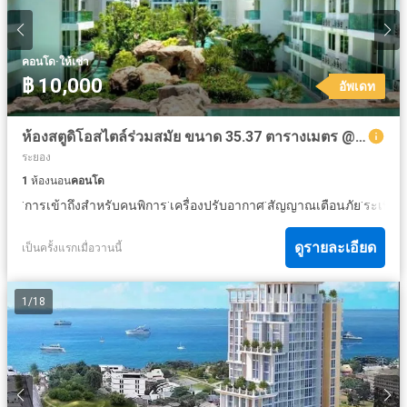
·
คอนโด
ให้เช่า
฿ 10,000
อัพเดท
ห้องสตูดิโอสไตล์ร่วมสมัย ขนาด 35.37 ตารางเมตร @Amazon Condo Pattaya
ระยอง
1
ห้องนอน
คอนโด
·
·
·
·
·
การเข้าถึงสำหรับคนพิการ
เครื่องปรับอากาศ
สัญญาณเตือนภัย
ระเบียง
ดูรายละเอียด
เป็นครั้งแรกเมื่อวานนี้
1
/
18