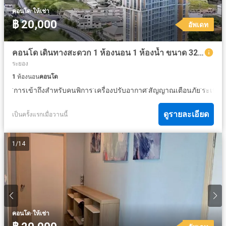
·
คอนโด
ให้เช่า
฿ 20,000
อัพเดท
คอนโด เดินทางสะดวก 1 ห้องนอน 1 ห้องน้ำ ขนาด 32 ตารางเมตร @ เดอะ เอ็มไพร์ ทาวเวอร์ พัทยา
ระยอง
1
ห้องนอน
คอนโด
·
·
·
·
·
การเข้าถึงสำหรับคนพิการ
เครื่องปรับอากาศ
สัญญาณเตือนภัย
ระเบียง
ดูรายละเอียด
เป็นครั้งแรกเมื่อวานนี้
1
/
14
·
คอนโด
ให้เช่า