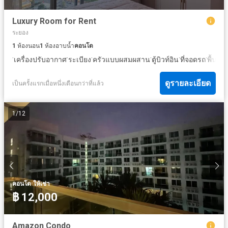
Luxury Room for Rent
ระยอง
1
ห้องนอน
1
ห้องอาบน้ำ
คอนโด
·
·
·
·
·
·
เครื่องปรับอากาศ
ระเบียง
ครัวแบบผสมผสาน
ตู้บิวท์อิน
ที่จอดรถ
พื้นที่
ดูรายละเอียด
เป็นครั้งแรกเมื่อหนึ่งเดือนกว่าที่แล้ว
1
/
12
·
คอนโด
ให้เช่า
฿ 12,000
Amazon Condo