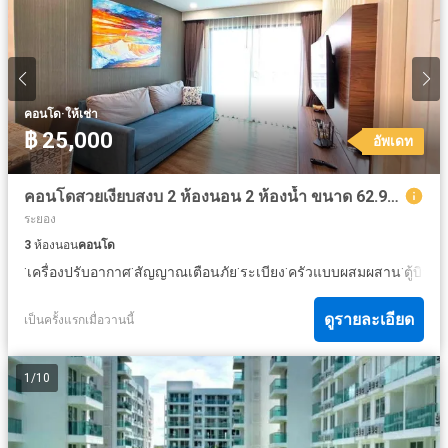
·
คอนโด
ให้เช่า
฿ 25,000
อัพเดท
คอนโดสวยเงียบสงบ 2 ห้องนอน 2 ห้องน้ำ ขนาด 62.92 ตร.ม. @ ดุสิต แกรนด์ พาร์ค 1
ระยอง
3
ห้องนอน
คอนโด
·
·
·
·
·
เครื่องปรับอากาศ
สัญญาณเตือนภัย
ระเบียง
ครัวแบบผสมผสาน
ตู้บิวท์อ
ดูรายละเอียด
เป็นครั้งแรกเมื่อวานนี้
1
/
10