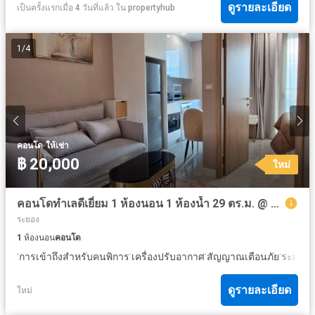
ดูรายละเอียด
เป็นครั้งแรกเมื่อ 4 วันที่แล้ว
ใน
propertyhub
1
/
4
·
คอนโด
ให้เช่า
฿ 20,000
ใหม่
คอนโดทำเลดีเยี่ยม 1 ห้องนอน 1 ห้องน้ำ 29 ตร.ม. @ หาดโคปาคาบานา จอมเทียน
ระยอง
1
ห้องนอน
คอนโด
·
·
·
·
·
การเข้าถึงสำหรับคนพิการ
เครื่องปรับอากาศ
สัญญาณเตือนภัย
ระเบียง
ดูรายละเอียด
ใหม่