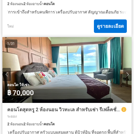
2
ห้องนอน
2
ห้องอาบน้ำ
คอนโด
·
·
·
·
·
การเข้าถึงสำหรับคนพิการ
เครื่องปรับอากาศ
สัญญาณเตือนภัย
ระเบียง
ดูรายละเอียด
ใหม่
1
/
31
·
คอนโด
ให้เช่า
฿ 70,000
คอนโดสุดหรู 2 ห้องนอน วิวทะเล สำหรับเช่า รีเฟล็คชั่น จอมเทียน บีช พัทยา
ระยอง
2
ห้องนอน
2
ห้องอาบน้ำ
คอนโด
·
·
·
·
·
เครื่องปรับอากาศ
ครัวแบบผสมผสาน
ตู้บิวท์อิน
ที่จอดรถ
พื้นที่สำหรับเด็