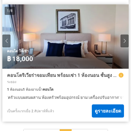
1
/
8
·
คอนโด
ให้เช่า
฿ 18,000
คอนโดริเวียร่าจอมเทียน พร้อมเช่า 1 ห้องนอน ชั้นสูง วิวดี
ระยอง
1
ห้องนอน
1
ห้องอาบน้ำ
คอนโด
·
·
·
·
·
ครัวแบบผสมผสาน
ห้องครัวพร้อมอุปกรณ์
ยาม
เครื่องปรับอากาศ
จากุซซ
ดูรายละเอียด
เป็นครั้งแรกเมื่อ 2 สัปดาห์ที่แล้ว