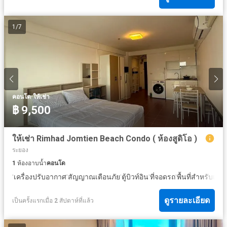
1
/
7
·
คอนโด
ให้เช่า
฿ 9,500
ให้เช่า Rimhad Jomtien Beach Condo ( ห้องสูดิโอ )
ระยอง
1
ห้องอาบน้ำ
คอนโด
·
·
·
·
·
·
เครื่องปรับอากาศ
สัญญาณเตือนภัย
ตู้บิวท์อิน
ที่จอดรถ
พื้นที่สำหรับเด็ก
ดูรายละเอียด
เป็นครั้งแรกเมื่อ 2 สัปดาห์ที่แล้ว