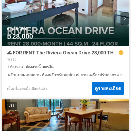
·
คอนโด
ให้เช่า
฿ 28,000
🌊 FOR RENT The Riviera Ocean Drive 28,000 THB/Month | 44 SQ.M. | 24th Floor | Jomtien
ระยอง
1
ห้องนอน
1
ห้องอาบน้ำ
คอนโด
·
·
·
·
·
ครัวแบบผสมผสาน
ห้องครัวพร้อมอุปกรณ์
ยาม
เครื่องปรับอากาศ
จากุซซ
ดูรายละเอียด
เป็นครั่งแรกเมื่อเดือนที่แล้ว
1
/
11