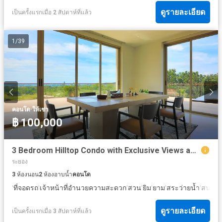
ดูรายละเอียด
เป็นครั้งแรกเมื่อ 2 สัปดาห์ที่แล้ว
1
/
39
·
คอนโด
ให้เช่า
฿ 100,000
3 Bedroom Hilltop Condo with Exclusive Views and large Outdoor Terrace
ระยอง
3
ห้องนอน
2
ห้องอาบน้ำ
คอนโด
·
·
·
·
·
·
·
ที่จอดรถ
เจ้าหน้าที่อำนวยความสะดวก
สวน
ยิม
ยาม
สระว่ายน้ำ
สนามเ
ดูรายละเอียด
เป็นครั้งแรกเมื่อ 3 สัปดาห์ที่แล้ว