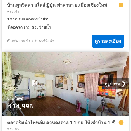
บ้านพูลวิลล่า สไตล์ญี่ปุ่น ท่าศาลา อ.เมืองเชียงใหม่
หล่มเก่า
3
ห้องนอน
4
ห้องอาบน้ำ
บ้าน
·
·
·
ที่จอดรถ
ยาม
สระว่ายน้ำ
ดูรายละเอียด
เป็นครั้งแรกเมื่อ 2 สัปดาห์ที่แล้ว
ดูรูปภาพ
·
บ้าน
ให้เช่า
฿ 14,998
ตลาดริมน้ำไทหล่ม สวนดงตาล 1.1 กม ให้เช่าบ้าน 1 ชั้น 1 หลัง พร้อมโกดังเก็บของ 192ตร.วา.1 นอน 1 น้ำ บิ๊กซี หล่มสัก รพ.หล่มสัก 1.3 กม
หล่มเก่า