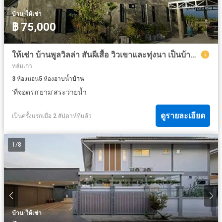
·
บ้าน
ให้เช่า
฿ 75,000
ให้เช่า บ้านพูลวิลล่า สันผีเสื้อ วิวเขาและทุ่งนา เป็นบ้านชั้นเดียว ยกระดับ ตกแต่ง ทันสมัย
หล่มเก่า
3
ห้องนอน
5
ห้องอาบน้ำ
บ้าน
·
·
·
ที่จอดรถ
ยาม
สระว่ายน้ำ
ดูรายละเอียด
เป็นครั้งแรกเมื่อ 2 สัปดาห์ที่แล้ว
1
/
8
·
บ้าน
ให้เช่า