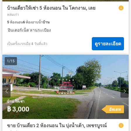
บ้านเดี่ยวให้เช่า 5 ห้องนอน ใน โคกงาม, เลย
หล่มเก่า
5
ห้องนอน
6
ห้องอาบน้ำ
บ้าน
·
·
อินเตอร์เน็ต
ลานระเบียง
ดูรายละเอียด
เป็นครั้งแรกเมื่อ 4 วันที่แล้ว
1
/
15
·
บ้าน
ให้เช่า
฿ 3,000
อัพเดท
ขาย บ้านเดี่ยว 2 ห้องนอน ใน บุ่งน้ำเต้า, เพชรบูรณ์