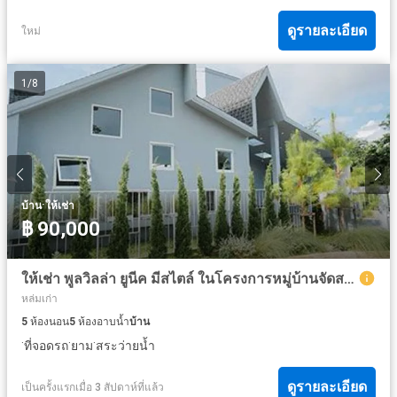
ดูรายละเอียด
ใหม่
1
/
8
·
บ้าน
ให้เช่า
฿ 90,000
ให้เช่า พูลวิลล่า ยูนีค มีสไตล์ ในโครงการหมู่บ้านจัดสรร ใกล้สี่แยกหนองจ๊อม อ.สันทราย จ.เชียงใหม่
หล่มเก่า
5
ห้องนอน
5
ห้องอาบน้ำ
บ้าน
·
·
·
ที่จอดรถ
ยาม
สระว่ายน้ำ
ดูรายละเอียด
เป็นครั้งแรกเมื่อ 3 สัปดาห์ที่แล้ว