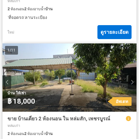
หล่มเก่า
2
ห้องนอน
2
ห้องอาบน้ำ
บ้าน
·
·
ที่จอดรถ
ลานระเบียง
ดูรายละเอียด
ใหม่
1
/
11
·
บ้าน
ให้เช่า
฿ 18,000
อัพเดท
ขาย บ้านเดี่ยว 2 ห้องนอน ใน หล่มสัก, เพชรบูรณ์
หล่มเก่า
2
ห้องนอน
2
ห้องอาบน้ำ
บ้าน