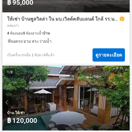
฿ 95,000
ให้เช่า บ้านพูลวิลล่า ใน มบ.เวิลด์คลับแลนด์ ใกล้ รร.นานาชาติเมอริตันบริท , ใกล้สวนราชพฤกษ์เชียงใหม่
หล่มเก่า
4
ห้องนอน
5
ห้องอาบน้ำ
บ้าน
·
·
·
ที่จอดรถ
ยาม
สระว่ายน้ำ
ดูรายละเอียด
เป็นครั้งแรกเมื่อ 2 สัปดาห์ที่แล้ว
1
/
8
·
บ้าน
ให้เช่า
฿ 120,000