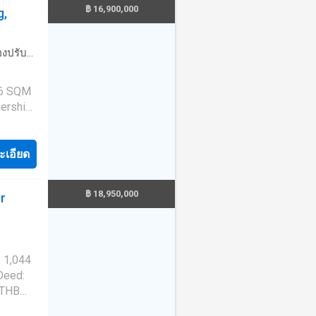
฿ 16,900,000
g,
reas.
 4-
 Ban
่องปรับ
dden
องครัว
ust 5
56 SQM
ership:
ds
aceful
ies.
ะเอียด
utdoor
king it
. The
d Size:
฿ 18,950,000
r
uilt area
 Tai,
layout
 only 5
: 1,044
prox.
 Deed:
 a new
ully
hout the
rn
paces