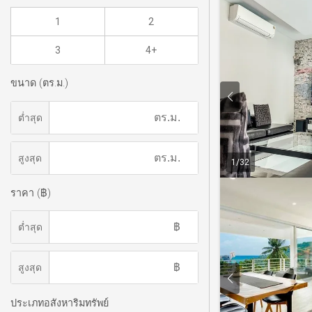
1
2
3
4+
ขนาด (ตร.ม.)
ต่ำสุด
สูงสุด
1
/
32
ราคา (฿)
ต่ำสุด
สูงสุด
ประเภทอสังหาริมทรัพย์