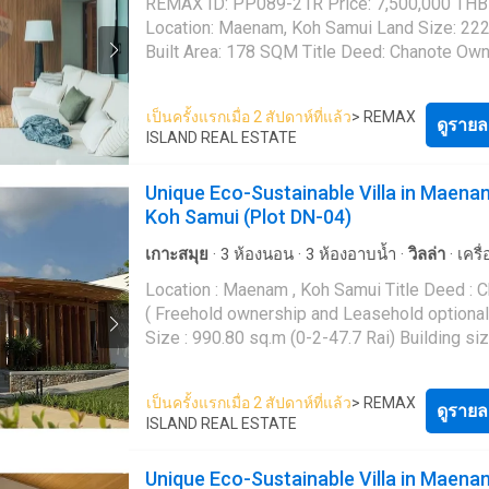
REMAX ID: PP089-21R Price: 7,500,000 THB
immediate occupancy or rental. The interior f
in or rental.
·
ห้องใต้ดิน
·
ไฟฟ้า
·
ห้องครัวพร้อมอุปกรณ์
·
สวน
·
Location: Maenam, Koh Samui Land Size: 2
a bright open-plan layout combining living, din
อินเตอร์เน็ต
·
สระว่ายน้ำ
·
ลานระเบียง
·
น้ำ
·
Wifi
Built Area: 178 SQM Title Deed: Chanote Own
and kitchen areas, designed for comfortable
Freehold sold with company Description This
practical everyday living. The fully fitted Kvik kitchen
modern 2 bedroom pool villa is located in a
includes high-quality built-in appliances such
เป็นครั้งแรกเมื่อ 2 สัปดาห์ที่แล้ว
> REMAX
convenient residential area of Maenam, Koh 
ดูรายล
oven, microwave, and dishwasher, with exte
ISLAND REAL ESTATE
offering a comfortable living environment wi
warranties of up to 25 years on selected
access to beaches, shops, and key amenities. Bui
components. The property is also equipped 
Unique Eco-Sustainable Villa in Maena
in 2020, the villa is designed with a function
modern conveniences including smart TV, wa
Koh Samui (Plot DN-04)
plan layout combining the living, dining, and k
machine, air conditioning throughout, hot wate
areas into a bright and practical space. Both
system, and Google Nest security cameras. The villa
เกาะสมุย
·
3
ห้องนอน
·
3
ห้องอาบน้ำ
·
วิลล่า
·
เครื
bedrooms include ensuite bathrooms, with a
offers approximately 125 SQM of internal liv
อากาศ
·
ครัวแบบผสมผสาน
·
ที่จอดรถ
·
ห้องใต้ดิน
Location : Maenam , Koh Samui Title Deed : 
additional guest toilet for convenience. The outdoor
space, complemented by a 50 SQM rooftop t
·
ห้องครัวพร้อมอุปกรณ์
·
อินเตอร์เน็ต
·
สระว่ายน้ำ
( Freehold ownership and Leasehold optional
area is well suited for tropical living, featurin
and outdoor patio area. The property sits on a
ระเบียง
·
น้ำ
·
Wifi
Size : 990.80 sq.m (0-2-47.7 Rai) Building siz
private 3 x 7 metre swimming pool, a spacio
walled plot with a landscaped garden, creatin
Sq.m Asking Price : 25,900,000 THB Plot no.
terrace, and a rooftop terrace providing addit
private and secure environment. A private 2.5
(Off-Plan) REMAX ID: CD068-90 A house that
space for relaxing or entertaining. The property is
metre swimming pool forms the centrepiece 
เป็นครั้งแรกเมื่อ 2 สัปดาห์ที่แล้ว
> REMAX
combines modern design Consider energy-s
ดูรายล
sold fully furnished and is ready to move in o
outdoor living space. This is a turn-key property
ISLAND REAL ESTATE
principles Green Living Combine modernity a
immediately. With government electricity, wat
suitable for both residential use and investm
luxury, unique and natural, offering a new way
storage system, and easy concrete road acc
villa has previously achieved rental income o
Unique Eco-Sustainable Villa in Maena
living that prioritizes environmental responsib
this villa is a straightforward option for both 
approximately 70,000 THB per month, provid