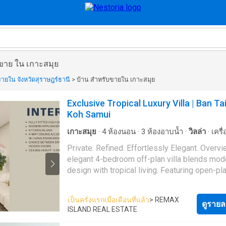
บขาย ใน เกาะสมุย
ายใน จังหวัดสุราษฎร์ธานี
>
บ้าน สำหรับขายใน เกาะสมุย
Exclusive Tropical Luxury Villa | Ban Tai
Koh Samui
เกาะสมุย
·
4
ห้องนอน
·
3
ห้องอาบน้ำ
·
วิลล่า
·
เครื
อากาศ
·
ครัวแบบผสมผสาน
·
ตู้บิวท์อิน
·
ที่จอดรถ
Private. Refined. Effortlessly Elegant. Overview This
ใต้ดิน
·
ไฟฟ้า
·
ห้องครัวพร้อมอุปกรณ์
·
สระว่ายน้ำ
elegant 4-bedroom off-plan villa blends mod
ระเบียง
·
น้ำ
·
Wifi
design with tropical living. Featuring open-pl
interiors, landscaped gardens, and a private po
perfectly suited for both lifestyle buyers and
เป็นครั่งแรกเมื่อเดือนที่แล้ว
> REMAX
investors. Set within a serene residential en
ดูรายล
ISLAND REAL ESTATE
just minutes from the beach, this property pr
a rare opportunity to secure a stylish home i