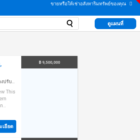
ขายหรือให้เช่าอสังหาริมทรัพย์ของคุณ
ดูแผนที่
฿ 9,500,000
,
่องปรับ
·
ห้อง
·
ลาน
ern
an
ol, it's
clave
ะเอียด
esents
n one of