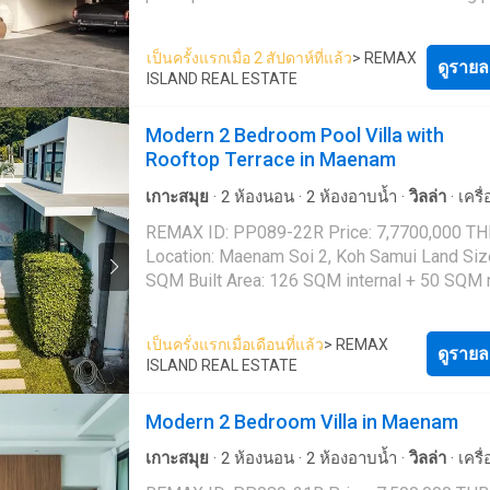
11.900,000 THB + 3,000,000 THB for land. C
Convenient Location 🏖️ 8 minutes to Maena
the whole lease period, payable upfront. No annual
⛳ 16 minutes to Santiburi Golf Course 🏥 13
เป็นครั้งแรกเมื่อ 2 สัปดาห์ที่แล้ว
> REMAX
increase in leasehold payments. Land Size: 370
ดูรายล
to Wattanapat Hospital ✈️ 26 minutes to Sam
ISLAND REAL ESTATE
sq.m. Built area: approx 287 sqm Water: 50 THB m3
International Airport 💫 Lifestyle & Investment
Electricity: 8 THB per KW This villa is part of a luxury
Appeal Blending timeless Thai charm with Ba
Modern 2 Bedroom Pool Villa with
project build in Maenam, Koh Samui. Located 
elegance, this villa offers a serene tropical li
Rooftop Terrace in Maenam
400 meters of the peaceful Bang Por beach,
with modern comfort. Ideal as a private resid
within 10 minutes of school and amenities, th
holiday retreat, or high-potential rental inves
เกาะสมุย
·
2
ห้องนอน
·
2
ห้องอาบน้ำ
·
วิลล่า
·
เครื
gated community provides an ideal living loca
one of Koh Samui's most sought-after areas. 📩
อากาศ
·
ครัวแบบผสมผสาน
·
ที่จอดรถ
·
ไฟฟ้า
·
ห้
REMAX ID: PP089-22R Price: 7,7700,000 T
a couple or a family. Within the community itself
Contact us today to arrange a private viewing
พร้อมอุปกรณ์
·
สวน
·
อินเตอร์เน็ต
·
ยาม
·
สระว่าย
Location: Maenam Soi 2, Koh Samui Land Siz
there are open public spaces and shared ame
request more details.
ระเบียง
·
น้ำ
·
Wifi
SQM Built Area: 126 SQM internal + 50 SQM 
like a paddle tennis court, kids play area,
terrace Title Deed: Chanote Ownership: Freeh
cafe/restaurant, gym, clubhouse, and landsc
Leasehold Description This modern 2-bedroom pool
area. The villa itself boasts its own courtyard
เป็นครั่งแรกเมื่อเดือนที่แล้ว
> REMAX
villa is located in a quiet and sought-after res
ดูรายล
and private pool. The villa has 3 bedrooms and 3
ISLAND REAL ESTATE
area of Maenam Soi 2, Koh Samui, offering p
bathrooms with a total build area of approx 
while remaining conveniently close to the be
The living and kitchen areas are open plan, p
Modern 2 Bedroom Villa in Maenam
local amenities. Completed in March 2021, the villa
ample light and space. The villa comes tastef
is presented in excellent condition as a first
furnished with solid wood furniture and a full
เกาะสมุย
·
2
ห้องนอน
·
2
ห้องอาบน้ำ
·
วิลล่า
·
เครื
property and is sold fully furnished, ready for
equipped ktichen, and is ready for immediat
อากาศ
·
ระเบียง
·
ครัวแบบผสมผสาน
·
ตู้บิวท์อิน
·