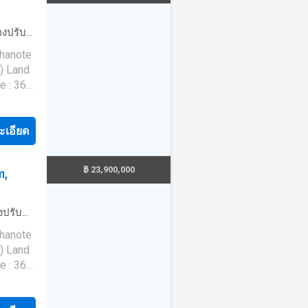
ature on
acious
ty and
่องปรับ
the
area -
ห้องครัว
Chanote
ls and
 - Guest
ce -
i
) Land
tally
nished -
Open
e : 364
py and
hen with
 DN-03
er &
s - Air
lt
ppliance
aving
ะเอียด
nd move-
d local
ly
nd
indoor
rbikes -
 of
ion
 -
฿ 23,900,000
m,
ility
ral
-
y 25 THB
ature on
utes
nternet
: Built
องปรับ
the
d
d local
์
·
Chanote
ls and
easily
) Land
tally
tal
 -
e : 364
py and
od
s -
 DN-02
and
 -
lt
ter
utes