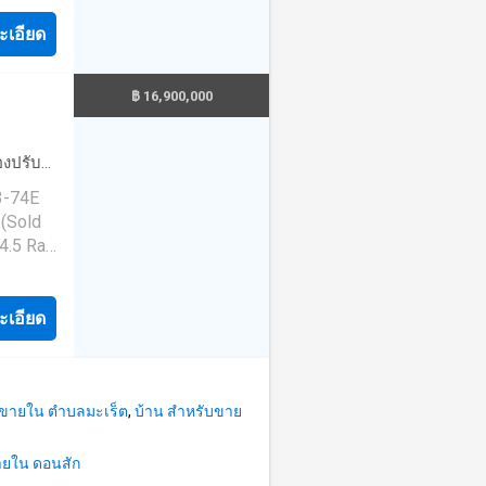
where
ng
iving
 to bask
ะเอียด
operty
rs
 of the
t
ala &
s
฿ 16,900,000
ssly
ined and
tdoor
chen
่องปรับ
oasis, a
 for its
น้ำ
·
3-74E
oungers.
sy
 (Sold
e
k
es,
.5 Rai)
ured
tall
staying
ndeck.
wing.
 the
Shopping
nt
ะเอียด
h its
 access
ayout:
b,
nstairs
inese
บขายใน ตำบลมะเร็ต
,
บ้าน สำหรับขาย
rafting
🌅
ui
🌺
ายใน ดอนสัก
arking