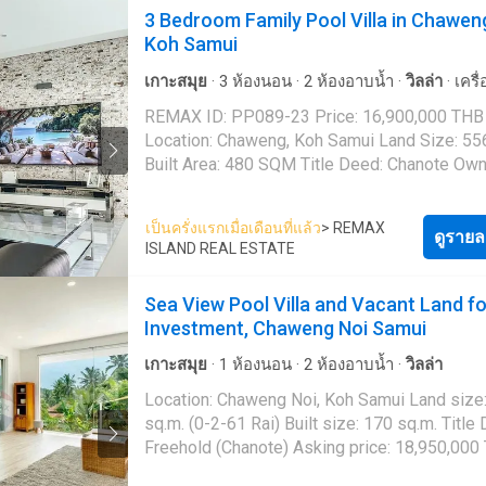
3 Bedroom Family Pool Villa in Chawen
Koh Samui's most desirable up-and-coming a
Koh Samui
An exceptional opportunity to own a bespoke
bedroom luxury villa in the serene enclave of
เกาะสมุย
·
3
ห้องนอน
·
2
ห้องอาบน้ำ
·
วิลล่า
·
เครื
Tai, one of Koh Samui's most sought-after hi
อากาศ
·
ครัวแบบผสมผสาน
·
ที่จอดรถ
·
ไฟฟ้า
·
ห้
REMAX ID: PP089-23 Price: 16,900,000 THB
gems. This exclusive development features j
พร้อมอุปกรณ์
·
สระว่ายน้ำ
·
ลานระเบียง
·
น้ำ
Location: Chaweng, Koh Samui Land Size: 5
private villas, ensuring ultimate privacy and a
Built Area: 480 SQM Title Deed: Chanote Own
boutique living experience. Set only 700 meters
Company Description: This 3-bedroom villa is
from the beach, this off-plan residence blen
located in Chaweng, offering a private and pe
contemporary architecture with tropical
เป็นครั่งแรกเมื่อเดือนที่แล้ว
> REMAX
setting with convenient access to key amenit
ดูรายล
sophistication, creating a seamless indoor-o
ISLAND REAL ESTATE
The property has recently been revamped, ma
lifestyle designed for discerning buyers. Title Deed:
suitable for both residential use and investment
Chanote Ownership: Leasehold (Off-plan) Lan
Sea View Pool Villa and Vacant Land fo
villa is arranged over two floors with a total b
484.99 sqm Built Size: 259 sqm Location: Ban
Investment, Chaweng Noi Samui
of 480 sqm, set on a 556 sqm land plot. The 
Koh Samui RE/MAX ID: KT083-78 Price: 9,500,000
includes a spacious living area, kitchen, three
THB (Approx 250,135 Euro/290,795 USD) Villa # I
เกาะสมุย
·
1
ห้องนอน
·
2
ห้องอาบน้ำ
·
วิลล่า
bedrooms, and two bathrooms. Recent upgrades
Property Highlights Boutique development of
Location: Chaweng Noi, Koh Samui Land size
include a new roof installed last year, a newly
villas 4-bedroom modern off-plan design Ap
sq.m. (0-2-61 Rai) Built size: 170 sq.m. Title
constructed swimming pool, new bathrooms,
700 m to the beach, short walk to main road F
Freehold (Chanote) Asking price: 18,950,000 THB
kitchen counter, and updated guttering throug
fitted high-quality kitchen with island & mode
RE/MAX ID: RE001-1866 Indulge in the serenity of
property. Outdoor areas include a private swimming
appliances 3 m high ceilings for airy living s