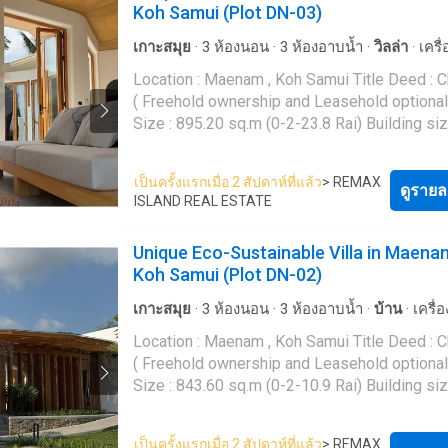
Koh Samui (Plot DN-03)
and quality of life. inspired by the charm of n
buyers and investors. Key Features - Private 3 x 7
attractive yield potential. Utilities are straightforward
Koh Samui, the peaceful and pure natural
metre swimming pool - Rooftop terrace - Sp
and cost-effective, with government electrici
เกาะสมุย
·
3
ห้องนอน
·
3
ห้องอาบน้ำ
·
วิลล่า
·
เครื
atmosphere. The design perfectly adapts to 
outdoor terrace - Open plan living and dining 
well water supply. Key Features - Private 2.5 x 6.2
อากาศ
·
ครัวแบบผสมผสาน
·
ห้องใต้ดิน
·
ไฟฟ้า
·
Location : Maenam , Koh Samui Title Deed : 
climate with meticulous selection of materia
Fully equipped kitchen - 2 ensuite bedrooms
metre swimming pool - 50 SQM rooftop terra
พร้อมอุปกรณ์
·
อินเตอร์เน็ต
·
สระว่ายน้ำ
·
น้ำ
·
Wif
( Freehold ownership and Leasehold optional
systems that are sustainable and environmen
toilet - Air conditioning throughout - Fully fur
Landscaped garden with fully walled plot - 
Size : 895.20 sq.m (0-2-23.8 Rai) Building siz
friendly. Suitable for a perfect life with a hap
Private parking - Concrete road access Utilities -
plan living and dining area - Modern Kvik kitc
Sq.m Asking Price : 24,900,000 THB Plot no.
sustainable lifestyle. Key features : ✅ 3 bedrooms 3
Government electricity (PEA) - Deep well wat
built-in appliances - 2 bedrooms - 2 bathroom
(Off-Plan) REMAX ID: CD068-89 A house that
bathroom ✅ Central Leaf shaped Pool with sa
large water storage Nearby Locations - Maenam
conditioning throughout - Smart TV and full a
เป็นครั้งแรกเมื่อ 2 สัปดาห์ที่แล้ว
> REMAX
combines modern design Consider energy-s
ดูรายล
water (1.4 meter depth) ✅ Fully furnished a
Beach approximately 5 minutes - 7-Eleven an
package - Google Nest security system - Ful
ISLAND REAL ESTATE
principles Green Living Combine modernity a
in ready ✅ Spacious living room and modern 
shops approximately 3 minutes - Oonrak
furnished - Private parking for cars and moto
luxury, unique and natural, offering a new way
kitchen ✅ Natural Airflow: Optimized ventilat
International School approximately 6 minutes
Quiet residential location Utilities - Government
Unique Eco-Sustainable Villa in Maena
living that prioritizes environmental responsib
reduces the need for air conditioning. ✅ Natu
Fishermans Village approximately 9 minutes 
electricity (PEA) - Well water (approximatel
Koh Samui (Plot DN-02)
and quality of life. inspired by the charm of n
Light: Large openings maximize daylight and
Central Festival Samui approximately 18 min
per unit) - Water pump and private storage - I
Koh Samui, the peaceful and pure natural
minimize artificial lighting. ✅ Energy Efficiency
connection available Nearby Locations - Maenam
เกาะสมุย
·
3
ห้องนอน
·
3
ห้องอาบน้ำ
·
บ้าน
·
เครื่
atmosphere. The design perfectly adapts to 
with eco-friendly, energy-saving materials an
Beach approximately 5 minutes - 7-Eleven an
อากาศ
·
ห้องใต้ดิน
·
ไฟฟ้า
·
ห้องครัวพร้อมอุปกรณ
Location : Maenam , Koh Samui Title Deed : 
climate with meticulous selection of materia
systems. ✅ Future Adaptability: Designed to 
amenities approximately 3 minutes - Oonrak
อินเตอร์เน็ต
·
สระว่ายน้ำ
·
น้ำ
·
Wifi
( Freehold ownership and Leasehold optional
systems that are sustainable and environmen
integrate future technologies and environmen
International School approximately 6 minutes
Size : 843.60 sq.m (0-2-10.9 Rai) Building siz
friendly. Suitable for a perfect life with a hap
solutions. ✅ Lawn Encircling the Home ✅ Fo
Santiburi Golf Course approximately 8 minute
Sq.m Asking Price : 23,900,000 THB Plot no.
sustainable lifestyle. Key features : ✅ 3 bedrooms 3
Waste Decomposer convenient for disposal 
Fishermans Village approximately 10 minutes
(Off-Plan) REMAX ID: CD068-88 A house that
bathroom ✅ Central Leaf shaped Pool with sa
reducing the amount of food waste. ✅ Air wa
Central Festival Samui approximately 18 min
เป็นครั้งแรกเมื่อ 2 สัปดาห์ที่แล้ว
> REMAX