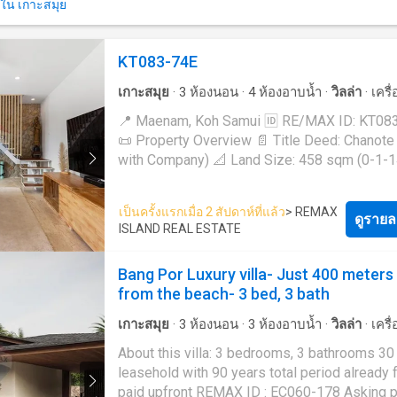
immediate allure, an adjacent 420 sq.m. plot 
ใน เกาะสมุย
for 1 Car and motorbike and 1 outdoor parkin
vacant land awaits, whispering promises of f
Dedicated Laundry & Storage Room 📹 6 CC
villa constructiona perfect canvas for astute
Cameras for Enhanced Security 📍 Convenient
investment. Revel in the symphony of nature, 
KT083-74E
Location 🏖️ 8 minutes to Maenam Beach ⛳ 
the modern luxuries, and seize the opportunit
เกาะสมุย
·
3
ห้องนอน
·
4
ห้องอาบน้ำ
·
วิลล่า
·
เครื
minutes to Santiburi Golf Course 🏥 13 minut
invest in the epitome of island living. Features: -
อากาศ
·
ครัวแบบผสมผสาน
·
ตู้บิวท์อิน
·
ที่จอดรถ
Wattanapat Hospital ✈️ 26 minutes to Samui
Two-story sea view pool villa with 1 bedroom
📍 Maenam, Koh Samui 🆔 RE/MAX ID: KT08
ใต้ดิน
·
ไฟฟ้า
·
ห้องครัวพร้อมอุปกรณ์
·
สวน
·
อินเ
International Airport 💫 Lifestyle & Investment
bathrooms - Breathtaking sea view and moun
📜 Property Overview 📄 Title Deed: Chanote
Appeal Blending timeless Thai charm with Ba
สระว่ายน้ำ
·
ลานระเบียง
·
น้ำ
·
Wifi
view in a peaceful environment - Modern and
with Company) 📐 Land Size: 458 sqm (0-1-14
elegance, this villa offers a serene tropical li
maintained pool villa - Private chlorine swim
🏠 Built Size: 360 sqm 📅 Completed: 2021 🌴 Villa
with modern comfort. Ideal as a private resid
pool - Fully furnished - A living room with din
Highlights 🛏️ 3 Spacious Bedrooms with En-
holiday retreat, or high-potential rental inves
เป็นครั้งแรกเมื่อ 2 สัปดาห์ที่แล้ว
> REMAX
- Modern kitchen available - Surrounded by l
Bathrooms 🛁 Elegant Master Suite with a La
ดูรายล
ISLAND REAL ESTATE
one of Koh Samui's most sought-after areas. 📩
gardens and greenery - Spacious terrace - P
Bathtub 🏠 Smart Layout: 1 Master bedroom
Contact us today to arrange a private viewing
space for 2 cars - Electricity by government r
upstairs | 2 Bedroom Downstairs 🛋️ Fully Fu
request more details.
Bang Por Luxury villa- Just 400 meters
Water by raining water/ truck supply (10,000
in Sophisticated Thai-Balinese Style 🍽️ Mod
from the beach- 3 bed, 3 bath
reserve tanks) - 24-hour CCTV surveillance -
Built-in Kitchen 🏊 Private Swimming Pool wi
common fee *Rental for a pool villa: 90% occupancy
Relaxing Poolside Sala 🌅 Expansive Upper 
เกาะสมุย
·
3
ห้องนอน
·
3
ห้องอาบน้ำ
·
วิลล่า
·
เครื
at 5,800 THB/night net price as on airbnb * L
for Outdoor Living 🌺 Beautifully Landscape
อากาศ
·
ครัวแบบผสมผสาน
·
ที่จอดรถ
·
พื้นที่สำห
size: 1,044 sq.m. (separated into 2 plots as 
About this villa: 3 bedrooms, 3 bathrooms 30 years
🚗 Covered Parking for 1 Car and motorbike 
ไฟฟ้า
·
ห้องครัวพร้อมอุปกรณ์
·
สวน
·
ยิม
·
อินเตอร
sq.m. for a pool villa plot and 420 sq.m. for a
leasehold with 90 years total period already f
outdoor parking 🧺 Dedicated Laundry & Sto
สระว่ายน้ำ
·
น้ำ
·
Wifi
plot)
paid upfront REMAX ID : EC060-178 Asking price:
Room 📹 6 CCTV Cameras for Enhanced Securit