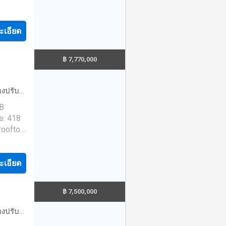
overs
m Beach
 minutes
ะเอียด
ui
linese
฿ 7,770,000
within
festyle
 and
ence,
is
tment in
่องปรับ
tion for
องครัว
HB
 or
น้ำ
·
ลาน
e: 418
nities
rooftop
old or
aped
, garden
idential
ะเอียด
rivacy
276 sqm.
ach and
roviding
฿ 7,500,000
ully
-owner
y
่องปรับ
e move-
ที่จอดรถ