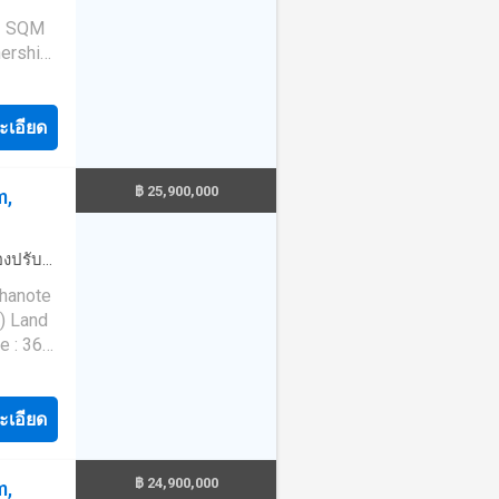
eatures
22 SQM
ing,
ership:
 and
 as an
Samui,
ะเอียด
nded
th easy
lt
with
฿ 25,900,000
m,
al open
shing
itchen
r
่องปรับ
n
ing
·
ไฟฟ้า
Chanote
errace
·
ลาน
) Land
g a
 fully
e : 364
us
g a
 DN-04
ional
 x 6.2
of the
aving
ะเอียด
r rent
nd
er
ent. The
 of
ess,
f
฿ 24,900,000
m,
ility
lifestyle
ing