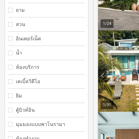
ยาม
สวน
1
/
24
อินเตอร์เน็ต
น้ำ
ห้องบริการ
เคเบิ้ลวิดีโอ
ยิม
1
/
31
ตู้บิวท์อิน
มุมมองแบบพาโนรามา
ห้องทำงาน