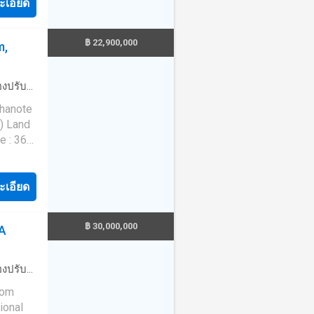
aving
ะเอียด
nd move-
g water
nd
indoor
) ✅ 2
 of
ion
Private
฿ 22,900,000
m,
ility
ral
antee.
ature on
: Built
e
่องปรับ
the
d
 ✅ No
น
·
ไฟฟ้า
Chanote
ls and
easily
·
น้ำ
·
) Land
tally
tal
ntai
e : 364
py and
od
 - 13
. DN01
and
lt
ter
iples
ะเอียด
nd move-
g water
unique
indoor
) ✅ 2
ion
Private
฿ 30,000,000
A
uality
ral
antee.
h Samui,
e
: Built
e
่องปรับ
d
 ✅ No
ที่จอดรถ
ms that
easily
·
ระบบ
tal
ntai