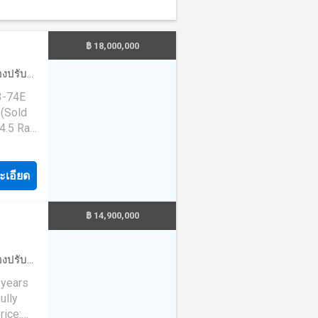
of
g 🧺
uture
TV
฿ 18,000,000
relish
16
y to
่องปรับ
es to
·
ห้อง
, and 2
3-74E
ตอร์เน็ต
·
tain
 (Sold
linese
 well-
.5 Rai)
festyle
ming
ence,
ing area
suite
tment in
ush
rge
ะเอียด
arking
 or
ate -
rnished
฿ 14,900,000
L
ern
 No
th
Terrace
่องปรับ
and
d Garden
รับเด็ก
·
624
and 1
์เน็ต
·
 vacant
ully
rage
y 📍