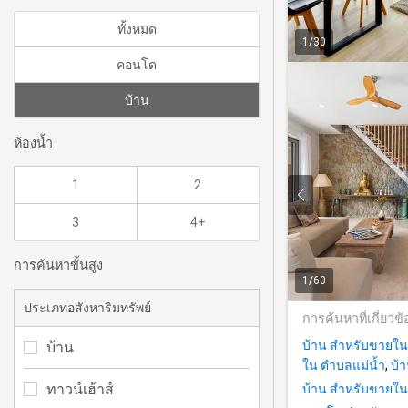
ทั้งหมด
1
/
30
คอนโด
บ้าน
ห้องน้ำ
1
2
3
4+
การค้นหาขั้นสูง
1
/
60
ประเภทอสังหาริมทรัพย์
การค้นหาที่เกี่ยวข้
บ้าน สำหรับขายใน 
บ้าน
ใน ตำบลแม่น้ำ
,
บ้
ทาวน์เฮ้าส์
บ้าน สำหรับขายใน 