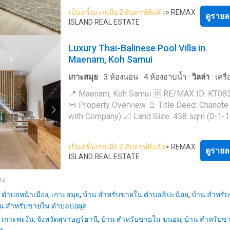
Chaweng Noi's verdant heart on Koh Samui, 
pool, terrace, and landscaped garden, providi
Optional 4-way ceiling A/C & ceiling fans in l
เป็นครั้งแรกเมื่อ 2 สัปดาห์ที่แล้ว
> REMAX
this exquisite sea view pool villa invites you
ดูรายล
space for relaxation and entertaining. The pr
area Choice of standard timber or hidden doo
ISLAND REAL ESTATE
in the allure of ocean vistas and the embrace
also benefits from mountain views and a quie
Covered terrace with garden views Private s
morning sun. Immerse yourself in the island'
surrounding environment. Key Features: - 3
outdoor shower 10 x 3.5 m Saltwater system
Luxury Thai-Balinese Pool Villa in
liberating lifestyle, where modernity seamle
Bedrooms - 2 Bathrooms - 2 Floors - Private
swimming pool Double parking Government
Maenam, Koh Samui
meets tranquility in this meticulously mainta
swimming pool (new) - Garden - Terrace / ou
electricity Deep well water Located in the peaceful
newly furnished haven. The villa boasts a
living area - Renovated bathrooms - New kit
north of Koh Samui, Ban Tai offers a relaxed,
เกาะสมุย
·
3
ห้องนอน
·
4
ห้องอาบน้ำ
·
วิลล่า
·
เครื
contemporary kitchen, an enchanting outdoor 
counter - New roof (installed last year) - New
residential atmosphere within the area. Known
อากาศ
·
ระเบียง
·
ที่จอดรถ
·
ไฟฟ้า
·
สวน
·
สระว่าย
📍 Maenam, Koh Samui 🆔 RE/MAX ID: KT08
revitalizing private pool, and sun-drenched l
guttering - Secure parking Utilities: - Electricity: 9
quiet beaches, tropical surroundings, and ea
ลานระเบียง
·
Wifi
📜 Property Overview 📄 Title Deed: Chanote
Elegantly spanning two stories, the residenc
THB per unit - Water: Delivered by water truc
access to local amenities, it's ideal for famili
with Company) 📐 Land Size: 458 sqm (0-1-14
unfolds with a bedroom that opens to manic
(approx. 800 THB per delivery) - Option to ins
expats, and investors seeking privacy while 
🏠 Built Size: 360 sqm 📅 Completed: 2021 Price:
gardens, a pristine pool, and a sun-kissed su
private transformer Nearby Locations: - Chaweng
connected. Contact us for more info and vie
16,900,000 THB 🌴 Villa Highlights 🛏️ 3 Spacious
Seamlessly blending convenience with bliss,
Beach - International schools - Hospitals - 
เป็นครั้งแรกเมื่อ 2 สัปดาห์ที่แล้ว
> REMAX
Bedrooms with En-suite Bathrooms 🛁 Elega
ดูรายล
property facilitates effortless exploration wit
centres - Restaurants and cafes - Main road
ISLAND REAL ESTATE
Master Suite with a Large Bathtub 🏠 Smart L
proximity to the beach, a prestigious golf clu
1 Master bedroom upstairs | 2 Bedroom Dow
diverse culinary experiences, and boutique
อง
🛋️ Fully Furnished in Sophisticated Thai-Bal
shopping. Whether cultivating moments of
ตำบลหน้าเมือง, เกาะสมุย
Style 🍽️ Modern Built-in Kitchen 🏊 Private
,
บ้าน สำหรับขายใน ตำบลลิปะน้อย
,
บ้าน สำหรั
undisturbed productivity for remote work or c
าน สำหรับขายใน ตำบลบ่อผุด
Swimming Pool with Relaxing Poolside Sala 
cherished holiday memories, this villa in Sam
Expansive Upper Terrace for Outdoor Living 
emerges as a harmonious sanctuary. Beyond the
เกาะพะงัน, จังหวัดสุราษฎร์ธานี
,
บ้าน สำหรับขายใน ขนอม
,
บ้าน สำหรับข
Beautifully Landscaped Garden 🚗 Covered P