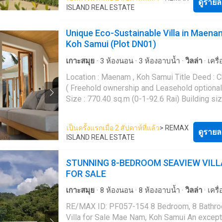
combines modern design Consider energy-s
ดูรายล
water (1.4 meter depth) ✅ Fully furnished a
generator. (Produces 16 liters per day, savin
ISLAND REAL ESTATE
principles Green Living Combine modernity a
in ready ✅ Spacious living room and modern 
costs of approximately 54,000 baht per year
luxury, unique and natural, offering a new way
kitchen ✅ Natural Airflow: Optimized ventilat
parking ✅ In-home CCTV security system ✅ 
Unique Eco-Sustainable Villa in Maena
living that prioritizes environmental responsib
reduces the need for air conditioning. ✅ Natu
deep well ✅ Solar panels with 10 years guar
Koh Samui (Plot DN01)
and quality of life. inspired by the charm of n
Light: Large openings maximize daylight and
Eco-friendly homes that reduce electricity
Koh Samui, the peaceful and pure natural
minimize artificial lighting. ✅ Energy Efficiency
consumption and environmental impact. (Sav
เกาะสมุย
·
3
ห้องนอน
·
3
ห้องอาบน้ำ
·
วิลล่า
·
เครื
atmosphere. The design perfectly adapts to 
with eco-friendly, energy-saving materials an
approximately 84,000 THB/yr with Our 10 k)
อากาศ
·
ครัวแบบผสมผสาน
·
ตู้บิวท์อิน
·
ห้องใต้ดิ
Location : Maenam , Koh Samui Title Deed : 
climate with meticulous selection of materia
systems. ✅ Future Adaptability: Designed to 
common fee Near by : - 5 minutes to Main road - 8
·
ห้องครัวพร้อมอุปกรณ์
·
อินเตอร์เน็ต
·
สระว่ายน้ำ
( Freehold ownership and Leasehold optional
systems that are sustainable and environmen
integrate future technologies and environmen
minutes to Maenam beach - 12 minutes to Ba
Wifi
Size : 770.40 sq.m (0-1-92.6 Rai) Building siz
friendly. Suitable for a perfect life with a hap
solutions. ✅ Lawn Encircling the Home ✅ Fo
beach - 12 minutes to Santi Buri Country Club
Sq.m Asking Price : 22,900,000 THB Plot no
sustainable lifestyle. Key features : ✅ 3 bedrooms 3
Waste Decomposer convenient for disposal 
minutes to Bophut beach
REMAX ID: CD068-87 A house that combines
bathroom ✅ Central Leaf shaped Pool with sa
reducing the amount of food waste. ✅ Air wa
เป็นครั้งแรกเมื่อ 2 สัปดาห์ที่แล้ว
> REMAX
modern design Consider energy-saving princ
ดูรายล
water (1.4 meter depth) ✅ Fully furnished a
generator. (Produces 16 liters per day, savin
ISLAND REAL ESTATE
Green Living Combine modernity and luxury, 
in ready ✅ Spacious living room and modern 
costs of approximately 54,000 baht per year
and natural, offering a new way of living that
kitchen ✅ Natural Airflow: Optimized ventilat
parking ✅ In-home CCTV security system ✅ 
STUNNING 8-BEDROOM SEAVIEW VILL
prioritizes environmental responsibility and q
reduces the need for air conditioning. ✅ Natu
deep well ✅ Solar panels with 10 years guar
FOR SALE
of life. inspired by the charm of nature on Ko
Light: Large openings maximize daylight and
Eco-friendly homes that reduce electricity
the peaceful and pure natural atmosphere. Th
minimize artificial lighting. ✅ Energy Efficiency
consumption and environmental impact. (Sav
เกาะสมุย
·
8
ห้องนอน
·
8
ห้องอาบน้ำ
·
วิลล่า
·
เครื
design perfectly adapts to the climate with
with eco-friendly, energy-saving materials an
approximately 84,000 THB/yr with Our 10 k)
อากาศ
·
ระเบียง
·
ครัวแบบผสมผสาน
·
ตู้บิวท์อิน
·
RE/MAX ID: PF057-154 8 Bedroom, 8 Bathroom
meticulous selection of materials and syste
systems. ✅ Future Adaptability: Designed to 
common fee Near by : - 5 minutes to Main road - 8
·
ห้องใต้ดิน
·
ไฟฟ้า
·
ห้องครัวพร้อมอุปกรณ์
·
สวน
Villa for Sale Mae Nam, Koh Samui An exceptional
are sustainable and environmentally friendly.
integrate future technologies and environmen
minutes to Maenam beach - 12 minutes to Ba