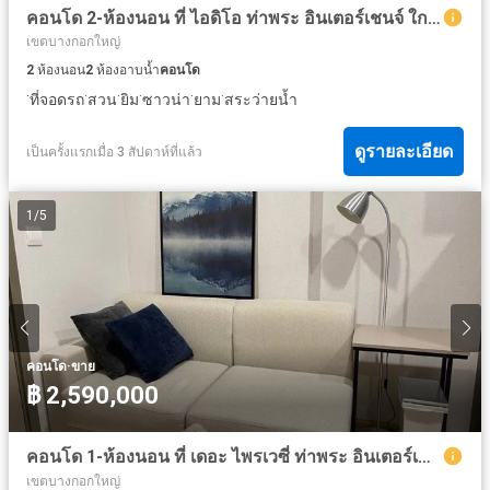
คอนโด 2-ห้องนอน ที่ ไอดิโอ ท่าพระ อินเตอร์เชนจ์ ใกล้ MRT ท่าพระ
เขตบางกอกใหญ่
2
ห้องนอน
2
ห้องอาบน้ำ
คอนโด
·
·
·
·
·
·
ที่จอดรถ
สวน
ยิม
ซาวน่า
ยาม
สระว่ายน้ำ
ดูรายละเอียด
เป็นครั้งแรกเมื่อ 3 สัปดาห์ที่แล้ว
1
/
5
·
คอนโด
ขาย
฿ 2,590,000
คอนโด 1-ห้องนอน ที่ เดอะ ไพรเวซี่ ท่าพระ อินเตอร์เชนจ์ ใกล้ MRT ท่าพระ
เขตบางกอกใหญ่