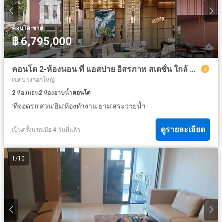
·
คอนโด
ขาย
฿ 6,795,000
คอนโด 2-ห้องนอน ที่ แอสปาย อิสรภาพ สเตชั่น ใกล้ MRT สนามไชย
เขตบางกอกใหญ่
2
ห้องนอน
2
ห้องอาบน้ำ
คอนโด
·
·
·
·
·
·
ที่จอดรถ
สวน
ยิม
ห้องทำงาน
ยาม
สระว่ายน้ำ
ดูรายละเอียด
เป็นครั้งแรกเมื่อ 4 วันที่แล้ว
1
/
10