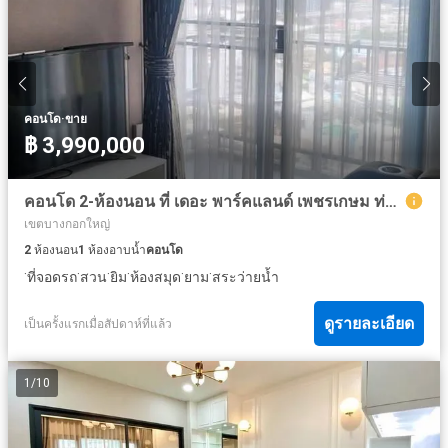
·
คอนโด
ขาย
฿ 3,990,000
คอนโด 2-ห้องนอน ที่ เดอะ พาร์คแลนด์ เพชรเกษม ท่าพระ ใกล้ MRT ท่าพระ
เขตบางกอกใหญ่
2
ห้องนอน
1
ห้องอาบน้ำ
คอนโด
·
·
·
·
·
·
ที่จอดรถ
สวน
ยิม
ห้องสมุด
ยาม
สระว่ายน้ำ
ดูรายละเอียด
เป็นครั้งแรกเมื่อสัปดาห์ที่แล้ว
1
/
10