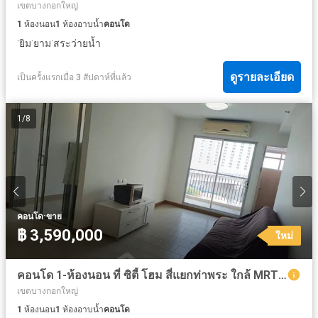
เขตบางกอกใหญ่
1
ห้องนอน
1
ห้องอาบน้ำ
คอนโด
·
·
·
ยิม
ยาม
สระว่ายน้ำ
ดูรายละเอียด
เป็นครั้งแรกเมื่อ 3 สัปดาห์ที่แล้ว
1
/
8
·
คอนโด
ขาย
฿ 3,590,000
ใหม่
คอนโด 1-ห้องนอน ที่ ซิตี้ โฮม สี่แยกท่าพระ ใกล้ MRT ท่าพระ
เขตบางกอกใหญ่
1
ห้องนอน
1
ห้องอาบน้ำ
คอนโด