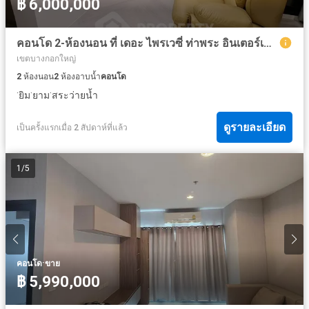
฿ 6,000,000
คอนโด 2-ห้องนอน ที่ เดอะ ไพรเวซี่ ท่าพระ อินเตอร์เชนจ์ ใกล้ MRT ท่าพระ
เขตบางกอกใหญ่
2
ห้องนอน
2
ห้องอาบน้ำ
คอนโด
·
·
·
ยิม
ยาม
สระว่ายน้ำ
ดูรายละเอียด
เป็นครั้งแรกเมื่อ 2 สัปดาห์ที่แล้ว
1
/
5
·
คอนโด
ขาย
฿ 5,990,000