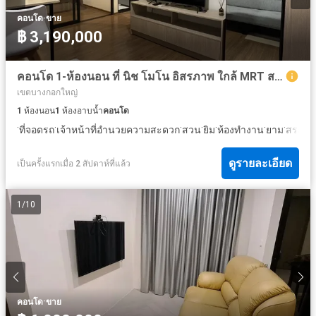
·
คอนโด
ขาย
฿ 3,190,000
คอนโด 1-ห้องนอน ที่ นิช โมโน อิสรภาพ ใกล้ MRT สนามไชย
เขตบางกอกใหญ่
1
ห้องนอน
1
ห้องอาบน้ำ
คอนโด
·
·
·
·
·
·
·
ที่จอดรถ
เจ้าหน้าที่อำนวยความสะดวก
สวน
ยิม
ห้องทำงาน
ยาม
สระว่า
ดูรายละเอียด
เป็นครั้งแรกเมื่อ 2 สัปดาห์ที่แล้ว
1
/
10
·
คอนโด
ขาย