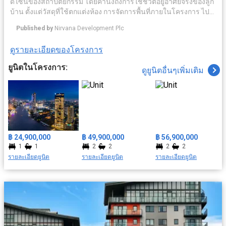
ดีไซน์ของสถาปัตยกรรม โดยคำนึงถึงการใช้ชีวิตอยู่อาศัยจริงของลูก
บ้าน ตั้งแต่วัสดุที่ใช้ตกแต่งห้อง การจัดการพื้นที่ภายในโครงการ ไป
จนถึงเซอร์วิชระดับโรงแรมห้าดาว ท่ามกลางบรรยากาศของเมือง
Published by
Nirvana Development Plc
เก่าอันเงียบสงบ ภายใต้แนวคิด The Sanctuary for your Soul แต่
ขณะเดียวกันในอนาคตพื้นที่ในย่านี้กำลังจะกลายเป็นศูนย์กลางการ
ดูรายละเอียดของโครงการ
ค้า และธุรกิจสิ่งอำนวยความสะดวกครบครัน อาทิ ระบบรักษาความ
ปลอดภัย มีคลับเฮ้าส์ ฟิตเนส สระว่ายน้ำ เดินทางสะดวกด้วยใกล้
ยูนิตในโครงการ:
ดูยูนิตอื่นๆเพิ่มเติม
รถไฟฟ้า สถานนีสะพานตากสิน สะดวกสบายใกล้สถาที่สำคัญ ยกยอ
มารีน่า, วัดทองนพคุณ, รพ.ตากสิน ฯลฯ
฿ 24,900,000
฿ 49,900,000
฿ 56,900,000
1
1
2
2
2
2
รายละเอียดยูนิต
รายละเอียดยูนิต
รายละเอียดยูนิต