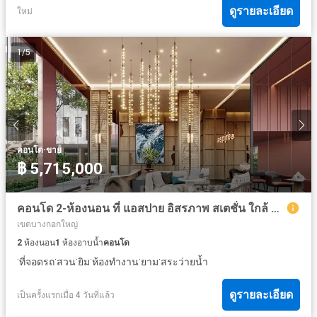
ดูรายละเอียด
ใหม่
1
/
5
·
คอนโด
ขาย
฿ 5,715,000
คอนโด 2-ห้องนอน ที่ แอสปาย อิสรภาพ สเตชั่น ใกล้ MRT สนามไชย
เขตบางกอกใหญ่
2
ห้องนอน
1
ห้องอาบน้ำ
คอนโด
·
·
·
·
·
·
ที่จอดรถ
สวน
ยิม
ห้องทำงาน
ยาม
สระว่ายน้ำ
ดูรายละเอียด
เป็นครั้งแรกเมื่อ 4 วันที่แล้ว