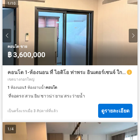
1
/
10
·
คอนโด
ขาย
฿ 3,600,000
คอนโด 1-ห้องนอน ที่ ไอดิโอ ท่าพระ อินเตอร์เชนจ์ ใกล้ MRT ท่าพระ
เขตบางกอกใหญ่
1
ห้องนอน
1
ห้องอาบน้ำ
คอนโด
·
·
·
·
·
·
ที่จอดรถ
สวน
ยิม
ซาวน่า
ยาม
สระว่ายน้ำ
ดูรายละเอียด
เป็นครั้งแรกเมื่อ 3 สัปดาห์ที่แล้ว
1
/
4