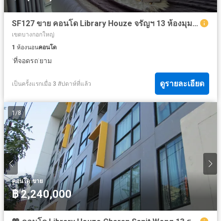
SF127 ขาย คอนโด Library Houze จรัญฯ 13 ห้องมุม แบบห้องนี้ มีแค่ 1 ห้อง ต่อ 1 ชั้น
เขตบางกอกใหญ่
1
ห้องนอน
คอนโด
·
·
ที่จอดรถ
ยาม
ดูรายละเอียด
เป็นครั้งแรกเมื่อ 3 สัปดาห์ที่แล้ว
1
/
8
·
คอนโด
ขาย
฿ 2,240,000