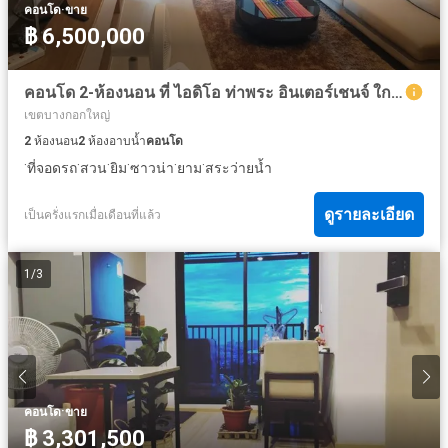
·
คอนโด
ขาย
฿ 6,500,000
คอนโด 2-ห้องนอน ที่ ไอดิโอ ท่าพระ อินเตอร์เชนจ์ ใกล้ MRT ท่าพระ
เขตบางกอกใหญ่
2
ห้องนอน
2
ห้องอาบน้ำ
คอนโด
·
·
·
·
·
·
ที่จอดรถ
สวน
ยิม
ซาวน่า
ยาม
สระว่ายน้ำ
ดูรายละเอียด
เป็นครั่งแรกเมื่อเดือนที่แล้ว
1
/
3
·
คอนโด
ขาย
฿ 3,301,500