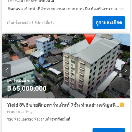
1
ห้องนอน
1
ห้องอาบน้ำ
คอนโด
·
·
·
·
·
·
·
ที่จอดรถ
เจ้าหน้าที่อำนวยความสะดวก
สวน
ยิม
ห้องทำงาน
ยาม
สระว่า
ดูรายละเอียด
เป็นครั้งแรกเมื่อ 3 สัปดาห์ที่แล้ว
1
/
27
·
อพาร์ทเม้นท์์
ขาย
฿ 65,000,000
Yield 8%!! ขายตึกอพาร์ทเม้นท์ 7ชั้น ทำเลย่านจรัญสนิทวงศ์ซอย 12 โครงสร้างแข็งแรงมาก กำไรเน้นๆ ปีละ 5.2 ล้าน หากบริหารดีๆ ทำกำไรได้มากกว่านี้
เขตบางกอกใหญ่
126
ห้องนอน
126
ห้องอาบน้ำ
อพาร์ทเม้นท์์