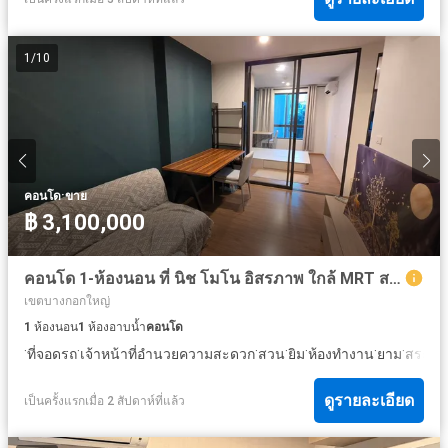
1
/
10
·
คอนโด
ขาย
฿ 3,100,000
คอนโด 1-ห้องนอน ที่ นิช โมโน อิสรภาพ ใกล้ MRT สนามไชย
เขตบางกอกใหญ่
1
ห้องนอน
1
ห้องอาบน้ำ
คอนโด
·
·
·
·
·
·
·
ที่จอดรถ
เจ้าหน้าที่อำนวยความสะดวก
สวน
ยิม
ห้องทำงาน
ยาม
สระว่า
ดูรายละเอียด
เป็นครั้งแรกเมื่อ 2 สัปดาห์ที่แล้ว