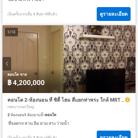
ดูรายละเอียด
เป็นครั้งแรกเมื่อ 3 สัปดาห์ที่แล้ว
1
/
10
·
คอนโด
ขาย
฿ 4,200,000
คอนโด 2-ห้องนอน ที่ ซิตี้ โฮม สี่แยกท่าพระ ใกล้ MRT ท่าพระ
เขตบางกอกใหญ่
2
ห้องนอน
1
ห้องอาบน้ำ
คอนโด
·
·
·
·
·
ที่จอดรถ
สวน
ยิม
ยาม
สระว่ายน้ำ
ดูรายละเอียด
เป็นครั้งแรกเมื่อ 3 สัปดาห์ที่แล้ว