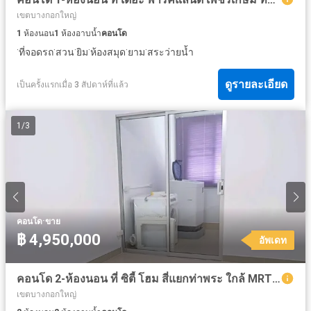
เขตบางกอกใหญ่
1
ห้องนอน
1
ห้องอาบน้ำ
คอนโด
·
·
·
·
·
·
ที่จอดรถ
สวน
ยิม
ห้องสมุด
ยาม
สระว่ายน้ำ
ดูรายละเอียด
เป็นครั้งแรกเมื่อ 3 สัปดาห์ที่แล้ว
1
/
3
·
คอนโด
ขาย
฿ 4,950,000
อัพเดท
คอนโด 2-ห้องนอน ที่ ซิตี้ โฮม สี่แยกท่าพระ ใกล้ MRT ท่าพระ
เขตบางกอกใหญ่