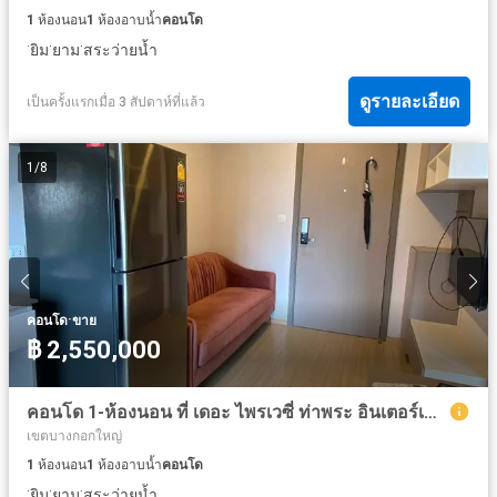
1
ห้องนอน
1
ห้องอาบน้ำ
คอนโด
·
·
·
ยิม
ยาม
สระว่ายน้ำ
ดูรายละเอียด
เป็นครั้งแรกเมื่อ 3 สัปดาห์ที่แล้ว
1
/
8
·
คอนโด
ขาย
฿ 2,550,000
คอนโด 1-ห้องนอน ที่ เดอะ ไพรเวซี่ ท่าพระ อินเตอร์เชนจ์ ใกล้ MRT ท่าพระ
เขตบางกอกใหญ่
1
ห้องนอน
1
ห้องอาบน้ำ
คอนโด
·
·
·
ยิม
ยาม
สระว่ายน้ำ