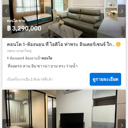
·
คอนโด
ขาย
฿ 3,290,000
คอนโด 1-ห้องนอน ที่ ไอดิโอ ท่าพระ อินเตอร์เชนจ์ ใกล้ MRT ท่าพระ
เขตบางกอกใหญ่
1
ห้องนอน
1
ห้องอาบน้ำ
คอนโด
·
·
·
·
·
·
ที่จอดรถ
สวน
ยิม
ซาวน่า
ยาม
สระว่ายน้ำ
ดูรายละเอียด
เป็นครั้งแรกเมื่อ 2 สัปดาห์ที่แล้ว
1
/
6