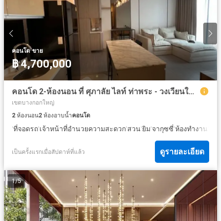
·
คอนโด
ขาย
฿ 4,700,000
คอนโด 2-ห้องนอน ที่ ศุภาลัย ไลท์ ท่าพระ - วงเวียนใหญ่ ใกล้ MRT ท่าพระ
เขตบางกอกใหญ่
2
ห้องนอน
2
ห้องอาบน้ำ
คอนโด
·
·
·
·
·
·
·
ที่จอดรถ
เจ้าหน้าที่อำนวยความสะดวก
สวน
ยิม
จากุซซี่
ห้องทำงาน
ซาว
ดูรายละเอียด
เป็นครั้งแรกเมื่อสัปดาห์ที่แล้ว
1
/
5