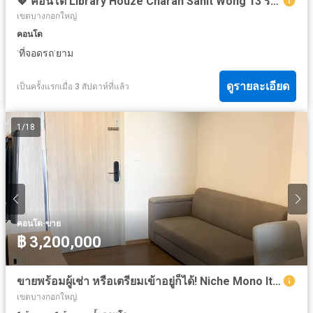
💖 คอนโด Library Houze Charan Sanit Wong 13 ราคาพิเศษ! 💖
เขตบางกอกใหญ่
คอนโด
·
·
ที่จอดรถ
ยาม
ดูรายละเอียด
เป็นครั้งแรกเมื่อ 3 สัปดาห์ที่แล้ว
1
/
18
·
คอนโด
ขาย
฿ 3,200,000
ขายพร้อมผู้เช่า หรือเตรียมเข้าอยู่ก็ได้! Niche Mono Itsaraphap เดิน 5 นาที ถึง MRT อิสรภาพ คอนโดบน ถนน อิสรภาพ ห้องขนาด 33.44 ตร.ม. ชั้น 7
เขตบางกอกใหญ่