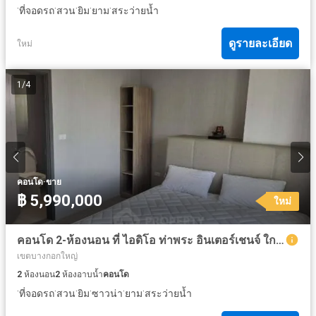
·
·
·
·
·
ที่จอดรถ
สวน
ยิม
ยาม
สระว่ายน้ำ
ดูรายละเอียด
ใหม่
1
/
4
·
คอนโด
ขาย
฿ 5,990,000
ใหม่
คอนโด 2-ห้องนอน ที่ ไอดิโอ ท่าพระ อินเตอร์เชนจ์ ใกล้ MRT ท่าพระ
เขตบางกอกใหญ่
2
ห้องนอน
2
ห้องอาบน้ำ
คอนโด
·
·
·
·
·
·
ที่จอดรถ
สวน
ยิม
ซาวน่า
ยาม
สระว่ายน้ำ