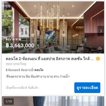
1
/
5
·
คอนโด
ขาย
฿ 3,663,000
คอนโด 2-ห้องนอน ที่ แอสปาย อิสรภาพ สเตชั่น ใกล้ MRT สนามไชย
เขตบางกอกใหญ่
2
ห้องนอน
1
ห้องอาบน้ำ
คอนโด
·
·
·
·
·
·
ที่จอดรถ
สวน
ยิม
ห้องทำงาน
ยาม
สระว่ายน้ำ
ดูรายละเอียด
เป็นครั้งแรกเมื่อ 4 วันที่แล้ว
1
/
10