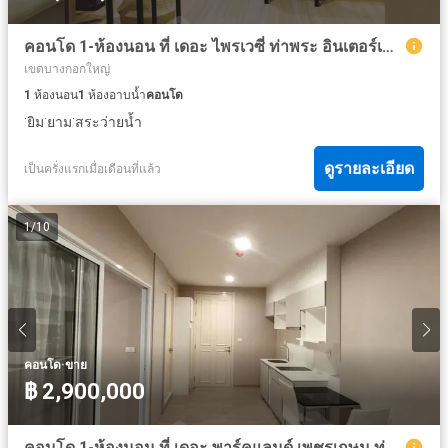
คอนโด 1-ห้องนอน ที่ เดอะ ไพรเวซี่ ท่าพระ อินเตอร์เชนจ์ ใกล้ MRT ท่าพระ
เขตบางกอกใหญ่
1
ห้องนอน
1
ห้องอาบน้ำ
คอนโด
·
·
·
ยิม
ยาม
สระว่ายน้ำ
ดูรายละเอียด
เป็นครั่งแรกเมื่อเดือนที่แล้ว
1
/
10
·
คอนโด
ขาย
฿ 2,900,000
คอนโด 1-ห้องนอน ที่ เดอะ พาร์คแลนด์ เพชรเกษม ท่าพระ ใกล้ MRT ท่าพระ