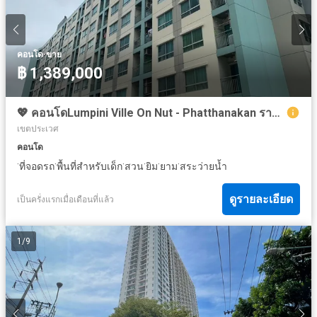
·
คอนโด
ขาย
฿ 1,389,000
💖 คอนโดLumpini Ville On Nut - Phatthanakan ราคาพิเศษ! 💖
เขตประเวศ
คอนโด
·
·
·
·
·
·
ที่จอดรถ
พื้นที่สำหรับเด็ก
สวน
ยิม
ยาม
สระว่ายน้ำ
ดูรายละเอียด
เป็นครั่งแรกเมื่อเดือนที่แล้ว
1
/
9