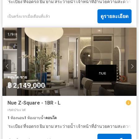
·
·
·
·
·
·
·
ระเบียง
ที่จอดรถ
ยิม
ยาม
สระว่ายน้ำ
เจ้าหน้าที่อำนวยความสะดวก
สว
ดูรายละเอียด
เป็นครั่งแรกเมื่อเดือนที่แล้ว
1
/
9
·
คอนโด
ขาย
฿ 2,149,000
Nue Z-Square - 1BR - L
เขตประเวศ
1
ห้องนอน
1
ห้องอาบน้ำ
คอนโด
·
·
·
·
·
·
·
ระเบียง
ที่จอดรถ
ยิม
ยาม
สระว่ายน้ำ
เจ้าหน้าที่อำนวยความสะดวก
สว