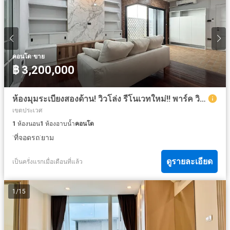
·
คอนโด
ขาย
฿ 3,200,000
ห้องมุมระเบียงสองด้าน! วิวโล่ง รีโนเวทใหม่!! พาร์ค วิลเลจ อ่อนนุช-สุวรรณภูมิ (Park Village Onnut-Suvarnabhumi) 63 ตร.ม. ชั้น 7 สามารถปล่อยเช่าได้ตลอด
เขตประเวศ
1
ห้องนอน
1
ห้องอาบน้ำ
คอนโด
·
·
ที่จอดรถ
ยาม
ดูรายละเอียด
เป็นครั่งแรกเมื่อเดือนที่แล้ว
1
/
15