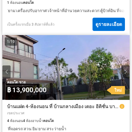
1
ห้องนอน
คอนโด
·
·
·
·
·
ยาม
เครื่องปรับอากาศ
เจ้าหน้าที่อำนวยความสะดวก
ตู้บิวท์อิน
ที่จอดรถ
ดูรายละเอียด
เป็นครั้งแรกเมื่อ 3 สัปดาห์ที่แล้ว
1
/
10
·
คอนโด
ขาย
฿ 13,900,000
ใหม่
บ้านแฝด 4-ห้องนอน ที่ บ้านกลางเมือง เดอะ อิดิชั่น บางนา วงแหวน ใน ดอกไม้
เขตประเวศ
4
ห้องนอน
4
ห้องอาบน้ำ
คอนโด
·
·
·
·
·
ที่จอดรถ
สวน
ยิม
ยาม
สระว่ายน้ำ