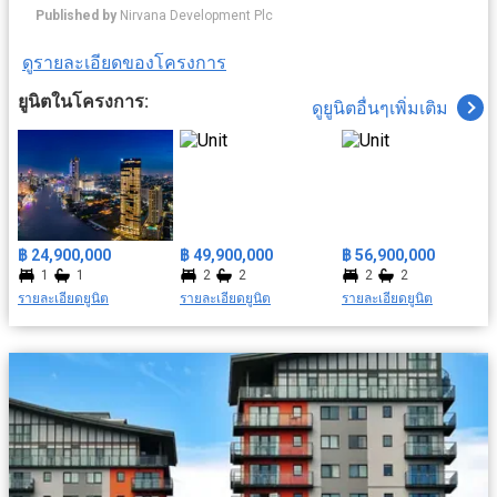
จนถึงเซอร์วิชระดับโรงแรมห้าดาว ท่ามกลางบรรยากาศของเมือง
Published by
Nirvana Development Plc
เก่าอันเงียบสงบ ภายใต้แนวคิด The Sanctuary for your Soul แต่
ขณะเดียวกันในอนาคตพื้นที่ในย่านี้กำลังจะกลายเป็นศูนย์กลางการ
ดูรายละเอียดของโครงการ
ค้า และธุรกิจสิ่งอำนวยความสะดวกครบครัน อาทิ ระบบรักษาความ
ปลอดภัย มีคลับเฮ้าส์ ฟิตเนส สระว่ายน้ำ เดินทางสะดวกด้วยใกล้
ยูนิตในโครงการ:
ดูยูนิตอื่นๆเพิ่มเติม
รถไฟฟ้า สถานนีสะพานตากสิน สะดวกสบายใกล้สถาที่สำคัญ ยกยอ
มารีน่า, วัดทองนพคุณ, รพ.ตากสิน ฯลฯ
฿ 24,900,000
฿ 49,900,000
฿ 56,900,000
1
1
2
2
2
2
รายละเอียดยูนิต
รายละเอียดยูนิต
รายละเอียดยูนิต