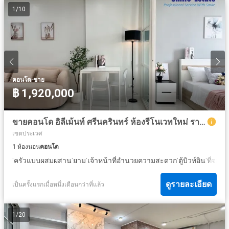
1
/
10
·
คอนโด
ขาย
฿ 1,920,000
ขายคอนโด อิลีเม้นท์ ศรีนครินทร์ ห้องรีโนเวทใหม่ ราคาดีสุดในโครงการ สวยจริง ภาพจริง พร้อมเข้าอยู่
เขตประเวศ
1
ห้องนอน
คอนโด
·
·
·
·
·
ครัวแบบผสมผสาน
ยาม
เจ้าหน้าที่อำนวยความสะดวก
ตู้บิวท์อิน
ที่จอด
ดูรายละเอียด
เป็นครั้งแรกเมื่อหนึ่งเดือนกว่าที่แล้ว
1
/
20