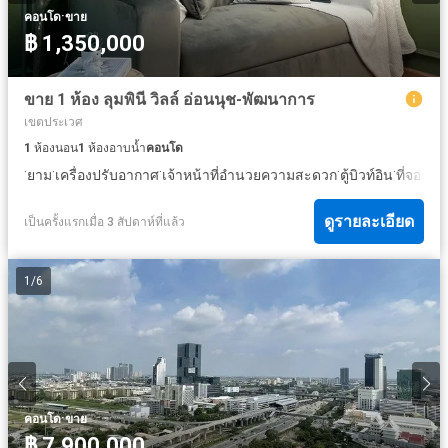
·
คอนโด
ขาย
฿ 1,350,000
ขาย 1 ห้อง ลุมพินี วิลล์ อ่อนนุช-พัฒนาการ
เขตประเวศ
1
ห้องนอน
1
ห้องอาบน้ำ
คอนโด
·
·
·
·
·
ยาม
เครื่องปรับอากาศ
เจ้าหน้าที่อำนวยความสะดวก
ตู้บิวท์อิน
ที่จอดรถ
ดูรายละเอียด
เป็นครั้งแรกเมื่อ 3 สัปดาห์ที่แล้ว
1
/
6
·
คอนโด
ขาย
฿ 7,900,000