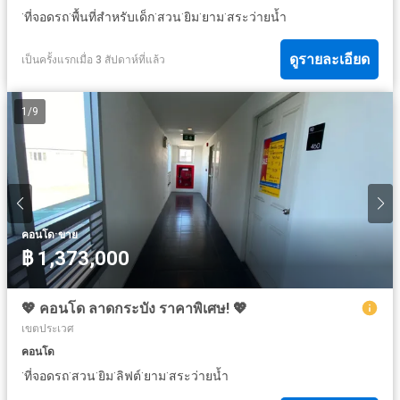
·
·
·
·
·
·
ที่จอดรถ
พื้นที่สำหรับเด็ก
สวน
ยิม
ยาม
สระว่ายน้ำ
ดูรายละเอียด
เป็นครั้งแรกเมื่อ 3 สัปดาห์ที่แล้ว
1
/
9
·
คอนโด
ขาย
฿ 1,373,000
💖 คอนโด ลาดกระบัง ราคาพิเศษ! 💖
เขตประเวศ
คอนโด
·
·
·
·
·
·
ที่จอดรถ
สวน
ยิม
ลิฟต์
ยาม
สระว่ายน้ำ