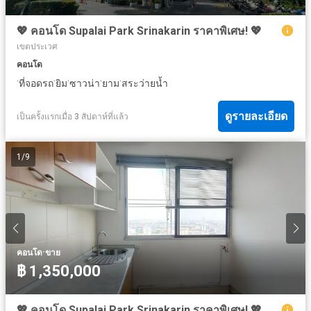
💖 คอนโด Supalai Park Srinakarin ราคาพิเศษ! 💖
เขตประเวศ
คอนโด
·
·
·
·
·
ที่จอดรถ
ยิม
ซาวน่า
ยาม
สระว่ายน้ำ
ดูรายละเอียด
เป็นครั้งแรกเมื่อ 3 สัปดาห์ที่แล้ว
1
/
9
·
คอนโด
ขาย
฿ 1,350,000
💖 คอนโด Supalai Park Srinakarin ราคาพิเศษ! 💖