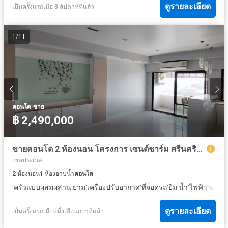
ดูรายละเอียด
เป็นครั้งแรกเมื่อ 3 สัปดาห์ที่แล้ว
1
/
11
·
คอนโด
ขาย
฿ 2,490,000
ขายคอนโด 2 ห้องนอน โครงการ เซนต์ชาร์ม ศรีนครินทร์ REF : A17240306
เขตประเวศ
2
ห้องนอน
1
ห้องอาบน้ำ
คอนโด
·
·
·
·
·
·
·
·
ครัวแบบผสมผสาน
ยาม
เครื่องปรับอากาศ
ที่จอดรถ
ยิม
น้ำ
ไฟฟ้า
ระเบี
ดูรายละเอียด
เป็นครั้งแรกเมื่อหนึ่งเดือนกว่าที่แล้ว