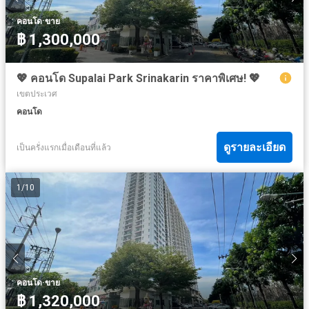
·
คอนโด
ขาย
฿ 1,300,000
💖 คอนโด Supalai Park Srinakarin ราคาพิเศษ! 💖
เขตประเวศ
คอนโด
ดูรายละเอียด
เป็นครั่งแรกเมื่อเดือนที่แล้ว
1
/
10
·
คอนโด
ขาย
฿ 1,320,000