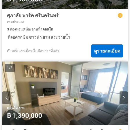
ศุภาลัย พาร์ค ศรีนครินทร์
เขตประเวศ
3
ห้องนอน
3
ห้องอาบน้ำ
คอนโด
·
·
·
·
·
ที่จอดรถ
ยิม
ซาวน่า
ยาม
สระว่ายน้ำ
ดูรายละเอียด
เป็นครั้งแรกเมื่อหนึ่งเดือนกว่าที่แล้ว
1
/
8
·
คอนโด
ขาย
฿ 1,390,000