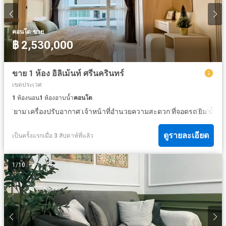
·
คอนโด
ขาย
฿ 2,530,000
ขาย 1 ห้อง อิลิเม้นท์ ศรีนครินทร์
เขตประเวศ
1
ห้องนอน
1
ห้องอาบน้ำ
คอนโด
·
·
·
·
·
·
·
ยาม
เครื่องปรับอากาศ
เจ้าหน้าที่อำนวยความสะดวก
ที่จอดรถ
ยิม
น้ำ
ป
ดูรายละเอียด
เป็นครั้งแรกเมื่อ 3 สัปดาห์ที่แล้ว
1
/
10