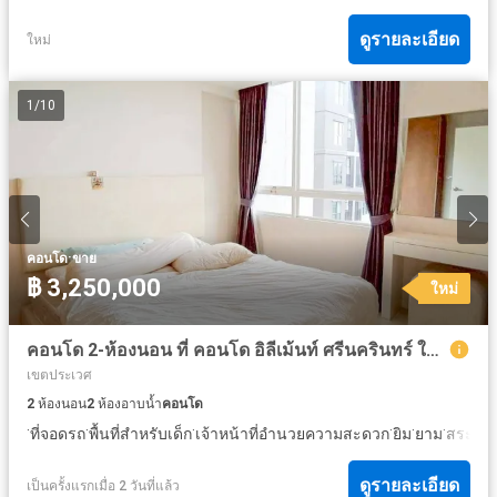
ดูรายละเอียด
ใหม่
1
/
10
·
คอนโด
ขาย
฿ 3,250,000
ใหม่
คอนโด 2-ห้องนอน ที่ คอนโด อิลีเม้นท์ ศรีนครินทร์ ใน หนองบอน
เขตประเวศ
2
ห้องนอน
2
ห้องอาบน้ำ
คอนโด
·
·
·
·
·
·
ที่จอดรถ
พื้นที่สำหรับเด็ก
เจ้าหน้าที่อำนวยความสะดวก
ยิม
ยาม
สระว่า
ดูรายละเอียด
เป็นครั้งแรกเมื่อ 2 วันที่แล้ว