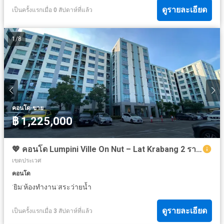
ดูรายละเอียด
เป็นครั้งแรกเมื่อ 0 สัปดาห์ที่แล้ว
1
/
8
·
คอนโด
ขาย
฿ 1,225,000
💖 คอนโด Lumpini Ville On Nut – Lat Krabang 2 ราคาพิเศษ! 💖
เขตประเวศ
คอนโด
·
·
·
ยิม
ห้องทำงาน
สระว่ายน้ำ
ดูรายละเอียด
เป็นครั้งแรกเมื่อ 3 สัปดาห์ที่แล้ว