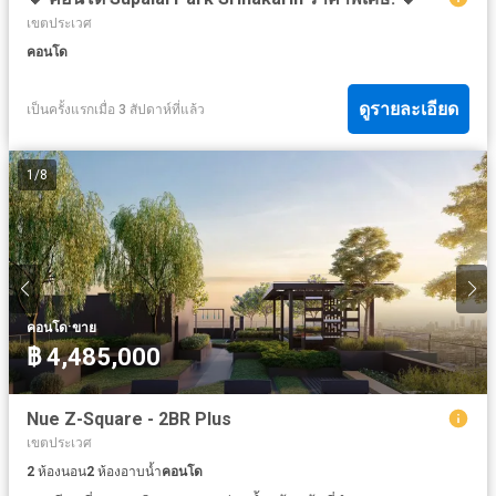
เขตประเวศ
คอนโด
ดูรายละเอียด
เป็นครั้งแรกเมื่อ 3 สัปดาห์ที่แล้ว
1
/
8
·
คอนโด
ขาย
฿ 4,485,000
Nue Z-Square - 2BR Plus
เขตประเวศ
2
ห้องนอน
2
ห้องอาบน้ำ
คอนโด