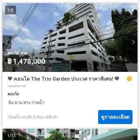
1
/
8
·
คอนโด
ขาย
฿ 1,478,000
💖 คอนโด The Trio Garden ประเวศ ราคาพิเศษ! 💖
เขตประเวศ
คอนโด
·
·
·
ยิม
ยาม
สระว่ายน้ำ
ดูรายละเอียด
เป็นครั้งแรกเมื่อ 3 สัปดาห์ที่แล้ว
1
/
13