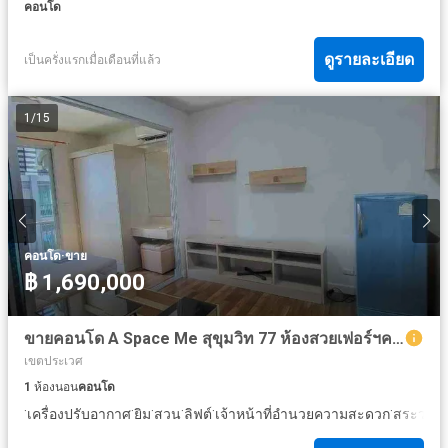
คอนโด
ดูรายละเอียด
เป็นครั่งแรกเมื่อเดือนที่แล้ว
1
/
15
·
คอนโด
ขาย
฿ 1,690,000
ขายคอนโด A Space Me สุขุมวิท 77 ห้องสวยเฟอร์ฯครบหิ้วกระเป๋าเข้าอยู่ได้เลย ทำเลดีเดินทางสะดวก ใกล้รถไฟฟ้า BTS อ่อนนุช ใกล้ MRT ศรีนุช ห้องขนาด 28.5 ตร.ม.ชั้น 6 อาคาร B
เขตประเวศ
1
ห้องนอน
คอนโด
·
·
·
·
·
·
เครื่องปรับอากาศ
ยิม
สวน
ลิฟต์
เจ้าหน้าที่อำนวยความสะดวก
สระว่ายน