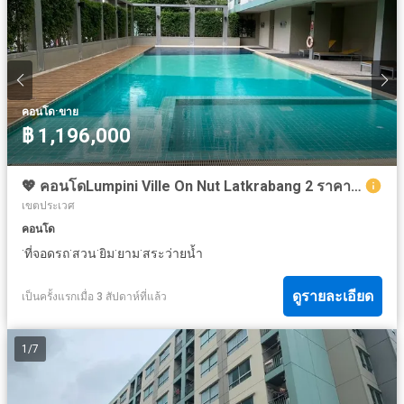
·
คอนโด
ขาย
฿ 1,196,000
💖 คอนโดLumpini Ville On Nut Latkrabang 2 ราคาพิเศษ! 💖
เขตประเวศ
คอนโด
·
·
·
·
·
ที่จอดรถ
สวน
ยิม
ยาม
สระว่ายน้ำ
ดูรายละเอียด
เป็นครั้งแรกเมื่อ 3 สัปดาห์ที่แล้ว
1
/
7