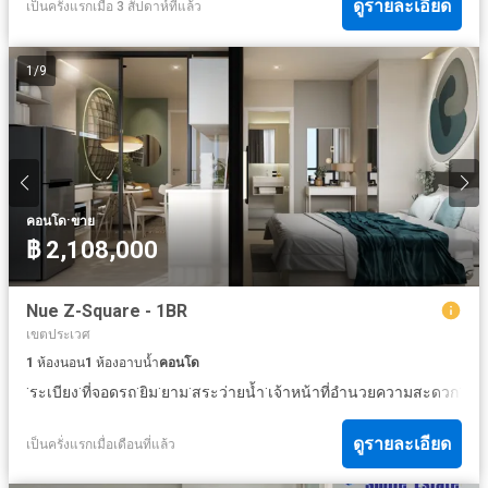
ดูรายละเอียด
เป็นครั้งแรกเมื่อ 3 สัปดาห์ที่แล้ว
1
/
9
·
คอนโด
ขาย
฿ 2,108,000
Nue Z-Square - 1BR
เขตประเวศ
1
ห้องนอน
1
ห้องอาบน้ำ
คอนโด
·
·
·
·
·
·
·
ระเบียง
ที่จอดรถ
ยิม
ยาม
สระว่ายน้ำ
เจ้าหน้าที่อำนวยความสะดวก
สว
ดูรายละเอียด
เป็นครั่งแรกเมื่อเดือนที่แล้ว