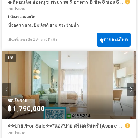
🔥ดีคอนโด อ่อนนุช-พระราม 9 อาคาร B ชั้น 8 ห้อง Studio ขนาด 29.95 ตรม🔥 เพียง 1.39 ล้าน!
เขตประเวศ
1
ห้องนอน
คอนโด
·
·
·
·
·
·
ที่จอดรถ
สวน
ยิม
ลิฟต์
ยาม
สระว่ายน้ำ
ดูรายละเอียด
เป็นครั้งแรกเมื่อ 3 สัปดาห์ที่แล้ว
1
/
8
·
คอนโด
ขาย
฿ 1,790,000
⭐⭐ขาย /For Sale⭐⭐*แอสปาย ศรีนครินทร์ (Aspire Srinakarin) 29 ตรม. ชั้น 6 สนใจทัก💚@SS234
เขตประเวศ