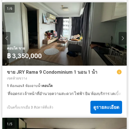
1
/
6
·
คอนโด
ขาย
฿ 3,350,000
ขาย JRY Rama 9 Condominium 1 นอน 1 น้ำ
เขตห้วยขวาง
1
ห้องนอน
1
ห้องอาบน้ำ
คอนโด
·
·
·
·
·
·
ที่จอดรถ
เจ้าหน้าที่อำนวยความสะดวก
ไฟฟ้า
ยิม
ห้องบริการ
เคเบิ้ลวิดี
ดูรายละเอียด
เป็นครั้งแรกเมื่อ 3 สัปดาห์ที่แล้ว
1
/
5