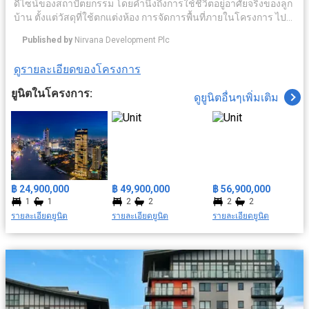
ดีไซน์ของสถาปัตยกรรม โดยคำนึงถึงการใช้ชีวิตอยู่อาศัยจริงของลูก
บ้าน ตั้งแต่วัสดุที่ใช้ตกแต่งห้อง การจัดการพื้นที่ภายในโครงการ ไป
จนถึงเซอร์วิชระดับโรงแรมห้าดาว ท่ามกลางบรรยากาศของเมือง
Published by
Nirvana Development Plc
เก่าอันเงียบสงบ ภายใต้แนวคิด The Sanctuary for your Soul แต่
ขณะเดียวกันในอนาคตพื้นที่ในย่านี้กำลังจะกลายเป็นศูนย์กลางการ
ดูรายละเอียดของโครงการ
ค้า และธุรกิจสิ่งอำนวยความสะดวกครบครัน อาทิ ระบบรักษาความ
ปลอดภัย มีคลับเฮ้าส์ ฟิตเนส สระว่ายน้ำ เดินทางสะดวกด้วยใกล้
ยูนิตในโครงการ:
ดูยูนิตอื่นๆเพิ่มเติม
รถไฟฟ้า สถานนีสะพานตากสิน สะดวกสบายใกล้สถาที่สำคัญ ยกยอ
มารีน่า, วัดทองนพคุณ, รพ.ตากสิน ฯลฯ
฿ 24,900,000
฿ 49,900,000
฿ 56,900,000
1
1
2
2
2
2
รายละเอียดยูนิต
รายละเอียดยูนิต
รายละเอียดยูนิต