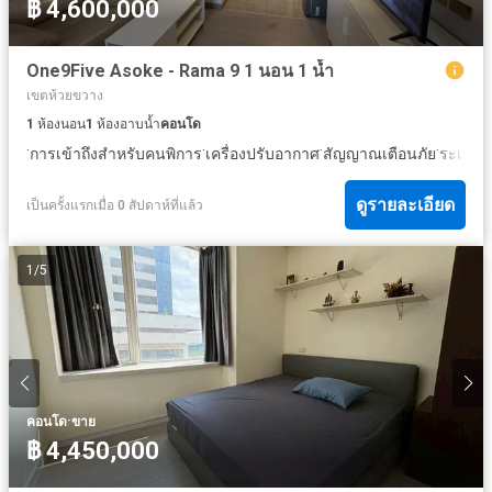
฿ 4,600,000
One9Five Asoke - Rama 9 1 นอน 1 น้ำ
เขตห้วยขวาง
1
ห้องนอน
1
ห้องอาบน้ำ
คอนโด
·
·
·
·
·
การเข้าถึงสำหรับคนพิการ
เครื่องปรับอากาศ
สัญญาณเตือนภัย
ระเบียง
ดูรายละเอียด
เป็นครั้งแรกเมื่อ 0 สัปดาห์ที่แล้ว
1
/
5
·
คอนโด
ขาย
฿ 4,450,000