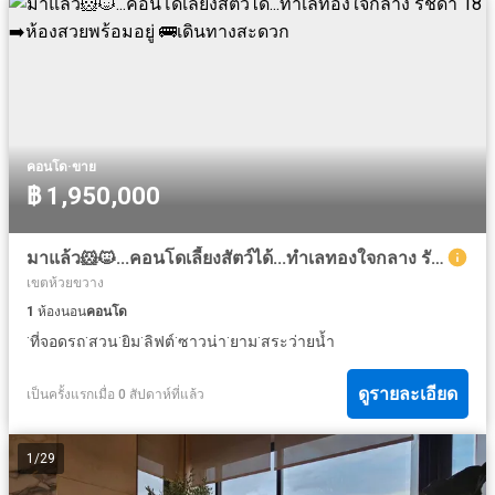
·
คอนโด
ขาย
฿ 1,950,000
มาแล้ว🐹🐱...คอนโดเลี้ยงสัตว์ได้...ทำเลทองใจกลาง รัชดา 18 ➡️ห้องสวยพร้อมอยู่ 🚌เดินทางสะดวก
เขตห้วยขวาง
1
ห้องนอน
คอนโด
·
·
·
·
·
·
·
ที่จอดรถ
สวน
ยิม
ลิฟต์
ซาวน่า
ยาม
สระว่ายน้ำ
ดูรายละเอียด
เป็นครั้งแรกเมื่อ 0 สัปดาห์ที่แล้ว
1
/
29