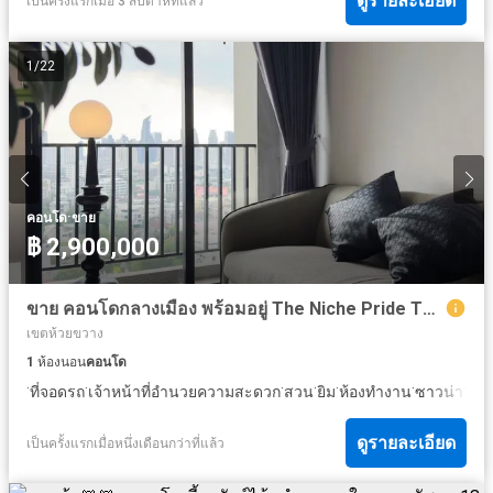
ดูรายละเอียด
เป็นครั้งแรกเมื่อ 3 สัปดาห์ที่แล้ว
1
/
22
·
คอนโด
ขาย
฿ 2,900,000
ขาย คอนโดกลางเมือง พร้อมอยู่ The Niche Pride Thonglor เดอะ นิช ไพรด์ ทองหล่อ เพชรบุรี ชั้น 25 วิวไม่บล็อค ขนาด 35 ตรม ตำแหน่งห้องดี ราคาดีสุดเพียง 2.9
เขตห้วยขวาง
1
ห้องนอน
คอนโด
·
·
·
·
·
·
·
ที่จอดรถ
เจ้าหน้าที่อำนวยความสะดวก
สวน
ยิม
ห้องทำงาน
ซาวน่า
ยา
ดูรายละเอียด
เป็นครั้งแรกเมื่อหนึ่งเดือนกว่าที่แล้ว