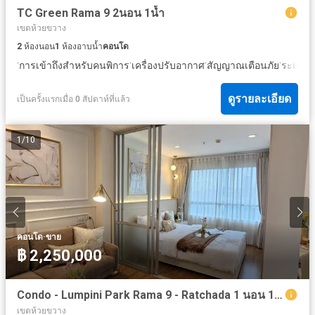
TC Green Rama 9 2นอน 1น้ำ
เขตห้วยขวาง
2
ห้องนอน
1
ห้องอาบน้ำ
คอนโด
·
·
·
·
·
การเข้าถึงสำหรับคนพิการ
เครื่องปรับอากาศ
สัญญาณเตือนภัย
ระเบียง
ดูรายละเอียด
เป็นครั้งแรกเมื่อ 0 สัปดาห์ที่แล้ว
1
/
10
·
คอนโด
ขาย
฿ 2,250,000
Condo - Lumpini Park Rama 9 - Ratchada 1 นอน 1 น้ำ
เขตห้วยขวาง