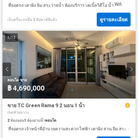
·
·
·
·
·
·
·
·
Wifi
ที่จอดรถ
เตาผิง
ยิม
สระว่ายน้ำ
ห้องบริการ
เคเบิ้ลวิดีโอ
น้ำ
ดูรายละเอียด
เป็นครั้งแรกเมื่อ 3 สัปดาห์ที่แล้ว
1
/
12
·
คอนโด
ขาย
฿ 4,690,000
ขาย TC Green Rama 9 2 นอน 1 น้ำ
เขตห้วยขวาง
2
ห้องนอน
1
ห้องอาบน้ำ
คอนโด
·
·
·
·
·
·
·
ที่จอดรถ
เจ้าหน้าที่อำนวยความสะดวก
ไฟฟ้า
เตาผิง
สวน
ยิม
สระว่ายน้