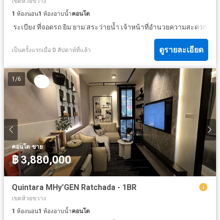
เขตห้วยขวาง
1
ห้องนอน
1
ห้องอาบน้ำ
คอนโด
·
·
·
·
·
·
·
ระเบียง
ที่จอดรถ
ยิม
ยาม
สระว่ายน้ำ
เจ้าหน้าที่อำนวยความสะดวก
สว
ดูรายละเอียด
เป็นครั้งแรกเมื่อ 0 สัปดาห์ที่แล้ว
1
/
6
·
คอนโด
ขาย
฿ 3,880,000
Quintara MHy’GEN Ratchada - 1BR
เขตห้วยขวาง
1
ห้องนอน
1
ห้องอาบน้ำ
คอนโด