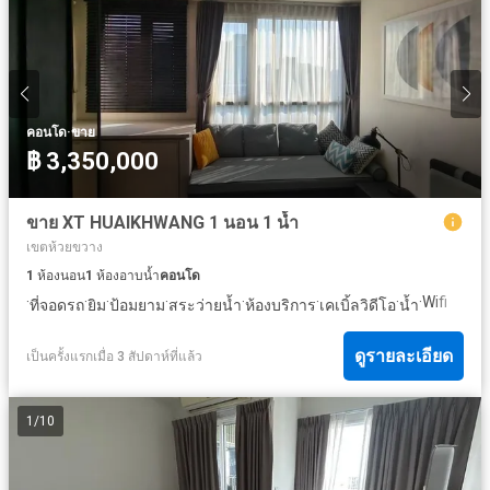
·
คอนโด
ขาย
฿ 3,350,000
ขาย XT HUAIKHWANG 1 นอน 1 น้ำ
เขตห้วยขวาง
1
ห้องนอน
1
ห้องอาบน้ำ
คอนโด
·
·
·
·
·
·
·
·
Wifi
ที่จอดรถ
ยิม
ป้อมยาม
สระว่ายน้ำ
ห้องบริการ
เคเบิ้ลวิดีโอ
น้ำ
ดูรายละเอียด
เป็นครั้งแรกเมื่อ 3 สัปดาห์ที่แล้ว
1
/
10