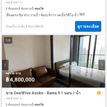
เขตห้วยขวาง
1
ห้องนอน
1
ห้องอาบน้ำ
คอนโด
·
·
·
·
·
·
·
Wifi
ที่จอดรถ
ยิม
สระว่ายน้ำ
ห้องบริการ
เคเบิ้ลวิดีโอ
น้ำ
ดูรายละเอียด
เป็นครั้งแรกเมื่อ 3 สัปดาห์ที่แล้ว
1
/
6
·
คอนโด
ขาย
฿ 4,800,000
ขาย One9Five Asoke - Rama 9 1 นอน 1 น้ำ
เขตห้วยขวาง
1
ห้องนอน
1
ห้องอาบน้ำ
คอนโด