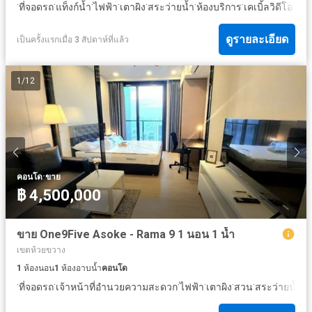
·
·
·
·
·
·
·
·
·
ที่จอดรถ
แท็งก์น้ำ
ไฟฟ้า
เตาผิง
สระว่ายน้ำ
ห้องบริการ
เคเบิ้ลวิดีโอ
น้ำ
ดูรายละเอียด
เป็นครั้งแรกเมื่อ 3 สัปดาห์ที่แล้ว
1
/
12
·
คอนโด
ขาย
฿ 4,500,000
ขาย One9Five Asoke - Rama 9 1 นอน 1 น้ำ
เขตห้วยขวาง
1
ห้องนอน
1
ห้องอาบน้ำ
คอนโด
·
·
·
·
·
·
·
ที่จอดรถ
เจ้าหน้าที่อำนวยความสะดวก
ไฟฟ้า
เตาผิง
สวน
สระว่ายน้ำ
ห