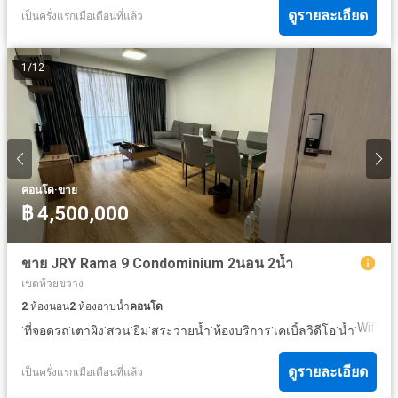
ดูรายละเอียด
เป็นครั่งแรกเมื่อเดือนที่แล้ว
1
/
12
·
คอนโด
ขาย
฿ 4,500,000
ขาย JRY Rama 9 Condominium 2นอน 2น้ำ
เขตห้วยขวาง
2
ห้องนอน
2
ห้องอาบน้ำ
คอนโด
·
·
·
·
·
·
·
·
·
Wifi
ที่จอดรถ
เตาผิง
สวน
ยิม
สระว่ายน้ำ
ห้องบริการ
เคเบิ้ลวิดีโอ
น้ำ
ดูรายละเอียด
เป็นครั่งแรกเมื่อเดือนที่แล้ว