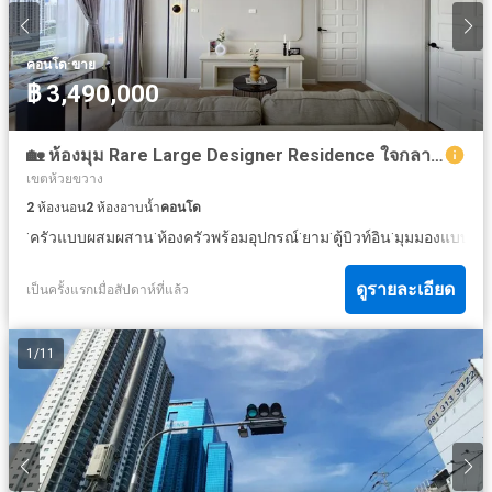
·
คอนโด
ขาย
฿ 3,490,000
🏡 ห้องมุม Rare Large Designer Residence ใจกลางห้วยขวาง – พระราม 9 ห้องใหญ่ + ห้องมุม 63 ตร.ม. ชั้น 17 รีโนเวทใหม่ พร้อมเข้าอยู่ เพียง 3.49 ล้านบาท
เขตห้วยขวาง
2
ห้องนอน
2
ห้องอาบน้ำ
คอนโด
·
·
·
·
·
ครัวแบบผสมผสาน
ห้องครัวพร้อมอุปกรณ์
ยาม
ตู้บิวท์อิน
มุมมองแบบพา
ดูรายละเอียด
เป็นครั้งแรกเมื่อสัปดาห์ที่แล้ว
1
/
11