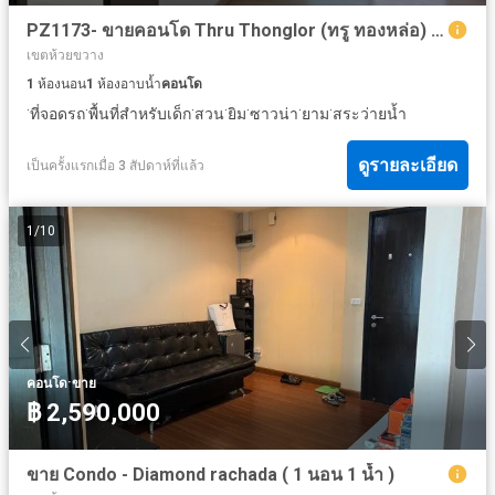
PZ1173- ขายคอนโด Thru Thonglor (ทรู ทองหล่อ) 36.09 ตร.ม. ชั้น 6 บนถนนเพชรบุรีตัดใหม่-สุขุมวิท ใกล้ BTS ทองหล่อ MRT เพชรบุรี รถไฟฟ้า Airport Link มัก
เขตห้วยขวาง
1
ห้องนอน
1
ห้องอาบน้ำ
คอนโด
·
·
·
·
·
·
·
ที่จอดรถ
พื้นที่สำหรับเด็ก
สวน
ยิม
ซาวน่า
ยาม
สระว่ายน้ำ
ดูรายละเอียด
เป็นครั้งแรกเมื่อ 3 สัปดาห์ที่แล้ว
1
/
10
·
คอนโด
ขาย
฿ 2,590,000
ขาย Condo - Diamond rachada ( 1 นอน 1 น้ำ )