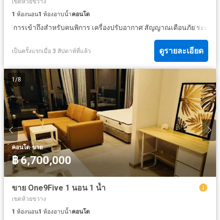
เขตห้วยขวาง
1
ห้องนอน
1
ห้องอาบน้ำ
คอนโด
·
·
·
·
·
การเข้าถึงสำหรับคนพิการ
เครื่องปรับอากาศ
สัญญาณเตือนภัย
ระเบียง
ดูรายละเอียด
เป็นครั้งแรกเมื่อ 3 สัปดาห์ที่แล้ว
1
/
8
·
คอนโด
ขาย
฿ 6,700,000
ขาย One9Five 1 นอน 1 น้ำ
เขตห้วยขวาง
1
ห้องนอน
1
ห้องอาบน้ำ
คอนโด