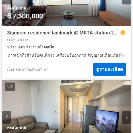
·
คอนโด
ขาย
฿ 7,300,000
Siamese residence landmark @ MRTA station 2นอน 2 น้ำ
เขตห้วยขวาง
2
ห้องนอน
2
ห้องอาบน้ำ
คอนโด
·
·
·
·
การเข้าถึงสำหรับคนพิการ
เครื่องปรับอากาศ
สัญญาณเตือนภัย
ที่จอดร
ดูรายละเอียด
เป็นครั่งแรกเมื่อเดือนที่แล้ว
1
/
5
·
คอนโด
ขาย