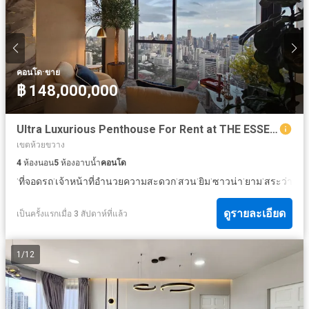
·
คอนโด
ขาย
฿ 148,000,000
Ultra Luxurious Penthouse For Rent at THE ESSE at SINGHA COMPLEX
เขตห้วยขวาง
4
ห้องนอน
5
ห้องอาบน้ำ
คอนโด
·
·
·
·
·
·
·
ที่จอดรถ
เจ้าหน้าที่อำนวยความสะดวก
สวน
ยิม
ซาวน่า
ยาม
สระว่ายน้
ดูรายละเอียด
เป็นครั้งแรกเมื่อ 3 สัปดาห์ที่แล้ว
1
/
12