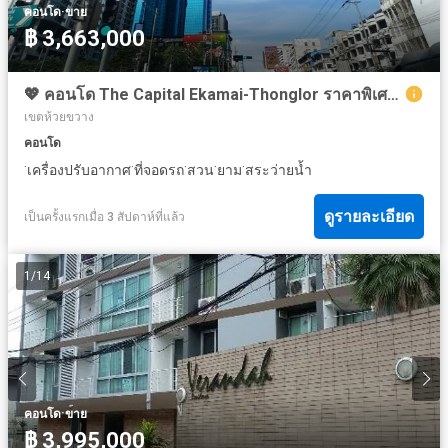
·
คอนโด
ขาย
฿ 3,663,000
💖 คอนโด The Capital Ekamai-Thonglor ราคาพิเศษ! 💖
เขตห้วยขวาง
คอนโด
·
·
·
·
·
เครื่องปรับอากาศ
ที่จอดรถ
สวน
ยาม
สระว่ายน้ำ
ดูรายละเอียด
เป็นครั้งแรกเมื่อ 3 สัปดาห์ที่แล้ว
1
/
14
·
คอนโด
ขาย
฿ 3,995,000