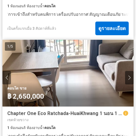
1
ห้องนอน
1
ห้องอาบน้ำ
คอนโด
·
·
·
·
·
การเข้าถึงสำหรับคนพิการ
เครื่องปรับอากาศ
สัญญาณเตือนภัย
ระเบียง
ดูรายละเอียด
เป็นครั้งแรกเมื่อ 3 สัปดาห์ที่แล้ว
1
/
5
·
คอนโด
ขาย
฿ 2,650,000
Chapter One Eco Ratchada-HuaiKhwang 1 นอน 1 น้ำ
เขตห้วยขวาง
1
ห้องนอน
1
ห้องอาบน้ำ
คอนโด
·
·
·
·
·