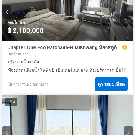
·
คอนโด
ขาย
฿ 2,100,000
Chapter One Eco Ratchada-HuaiKhwang ห้องสตูดิโอ
เขตห้วยขวาง
1
ห้องอาบน้ำ
คอนโด
·
·
·
·
·
·
·
·
·
ที่จอดรถ
แท็งก์น้ำ
ไฟฟ้า
ยิม
อินเตอร์เน็ต
ลาน
ห้องบริการ
เคเบิ้ลวิดีโอ
น
ดูรายละเอียด
เป็นครั่งแรกเมื่อเดือนที่แล้ว
1
/
13