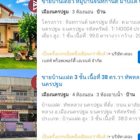
ขายบ้านเดี่ยว หมู่บ้านจันทกานต์ มาบแ
ทองนพคุณ, รพ.ตากสิน ฯลฯ
เมืองนครปฐม
·
3
ห้องนอน
·
บ้าน
โครงการ : จันทกานต์ นครปฐม ที่ตั้ง : ต.มาบแค
นครปฐม จ.นครปฐม รหัสทรัพย์ : T-143004 ประเภท : บ้าน
เดี่ยว สูง : 1 ชั้น เนื้อที่ : 99.0 ตารางวา กว้าง : 
21.00 เมตร ห้องนอน : 3 ห้อง ห้องน้ำ : 2 ห้อง ห้
โถง, ห้องครัว จอดรถได้ : 2 คัน ทิศ : เหนือ ราย
เป็นครั้งแรกเมื่อหนึ่งเดือนกว่าที่แล้ว
> บริษัท เดอะ
: บ้านเดี่ยว 1 ชั้น ใกล้ทางด่วน M81 บรรยากาศด
เบสท์ พร็อพเพอร์ตี้ เอเจนท์ จำกัด
ทางสะดวก ของแถม : แอร์ 2 เครื่อง, เครื่องทำน้ำ
ปั๊มน้ำ, แท็งค์น้ำ ราคา : 2,670,000 บาท ลิงค์แผนที่ :
ขายบ้านแฝด 3 ชั้น เนื้อที่ 38 ตร.วา ทัพห
https://maps.google.com/?q=13.84781487,1
นครปฐม
**เรามีบริการจัดสินเชื่อให้ฟรี พร้อมยินดีให้คำ
เลือกทุกธนาคาร** **พร้อมอัตราดอกเบี้ยพิเศษ
เมืองนครปฐม
·
4
ห้องนอน
·
3
ห้องอาบน้ำ
·
บ้าน
สูงสุด 90-100% ของราคาประเมิน** สนใจสอบถามข้อมูลเพิ่ม
เติม หรือ นัดชมบ้านได้ที่ Tel : 081019---- มล
บ้านแฝด : ทัพหลวง นครปฐม ที่ตั้ง : ถนน มาลั
3234) Line ID : -----------7 Tel : 089536---- 
หลวง อ.เมืองนครปฐม จ.นครปฐม รหัสทรัพย์ :
3234-1) Line ID : --------a Callcenter : 02-047----- สนใจดู
ประเภท : บ้านแฝด สูง : 3 ชั้น เนื้อที่ : 38.0 ตารางวา ห้อ
ทรัพย์อื่นๆ เพิ่มเติม มากกว่า 3,000 รายการ www.t
4 ห้อง ห้องน้ำ : 3 ห้อง จอดรถได้ : 1 คัน รายละเอียดเพิ่มเติม :
Best Property Agent CO,.LTD. ผู้นำด้านธุรกิ
ทำเลดีติดถนนในชุมชน ใหญ่ เหมาะสำหรับทำการค้าเป็น
เป็นครั้งแรกเมื่อหนึ่งเดือนกว่าที่แล้ว
> บริษัท เดอะ
อสังหาริมทรัพย์ครบวงจร ด้วยความเป็นมืออาช
ที่พักอาศัยหรือ home office ภายในบ้านกว้างห้อ