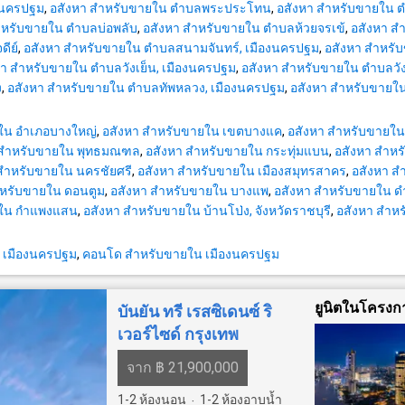
สูงสุด 90-100% ของราคาประเมิน** สนใจสอบถามข้อมูลเพิ่ม
องนครปฐม
,
อสังหา สำหรับขายใน ตำบลพระประโทน
,
อสังหา สำหรับขายใน
เติม หรือ นัดชมบ้านได้ที่ Tel : 081941---- พล
ำหรับขายใน ตำบลบ่อพลับ
,
อสังหา สำหรับขายใน ตำบลห้วยจรเข้
,
อสังหา 
7642) Line ID : --------m Callcenter : 02-047----- สนใจดู
ีย์
,
อสังหา สำหรับขายใน ตำบลสนามจันทร์, เมืองนครปฐม
,
อสังหา สำหร
ทรัพย์อื่นๆ เพิ่มเติม มากกว่า 3,000 รายการ www.t
หา สำหรับขายใน ตำบลวังเย็น, เมืองนครปฐม
,
อสังหา สำหรับขายใน ตำบลวัง
Best Property Agent CO,.LTD. ผู้นำด้านธุรกิ
ง
,
อสังหา สำหรับขายใน ตำบลทัพหลวง, เมืองนครปฐม
,
อสังหา สำหรับขายใ
อสังหาริมทรัพย์ครบวงจร ด้วยความเป็นมืออาช
เทคโนโลยี และ นวัตกรรมที่สร้างสรรค์ เพื่อส่งมอบบริการที่ดี
ใน อำเภอบางใหญ่
,
อสังหา สำหรับขายใน เขตบางแค
,
อสังหา สำหรับขายใน
ที่สุดเพื่อคุณ ให้บริการด้าน ซื้อ ขาย เช่า อสัง
 สำหรับขายใน พุทธมณฑล
,
อสังหา สำหรับขายใน กระทุ่มแบน
,
อสังหา สำห
สำหรับขายใน นครชัยศรี
,
อสังหา สำหรับขายใน เมืองสมุทรสาคร
,
อสังหา ส
ำหรับขายใน ดอนตูม
,
อสังหา สำหรับขายใน บางแพ
,
อสังหา สำหรับขายใน ด
ยใน กำแพงแสน
,
อสังหา สำหรับขายใน บ้านโป่ง, จังหวัดราชบุรี
,
อสังหา สำห
 เมืองนครปฐม
,
คอนโด สำหรับขายใน เมืองนครปฐม
ยูนิตในโครงก
บันยัน ทรี เรสซิเดนซ์ ริ
เวอร์ไซด์ กรุงเทพ
จาก ฿ 21,900,000
1-2
ห้องนอน
1-2
ห้องอาบน้ำ
·