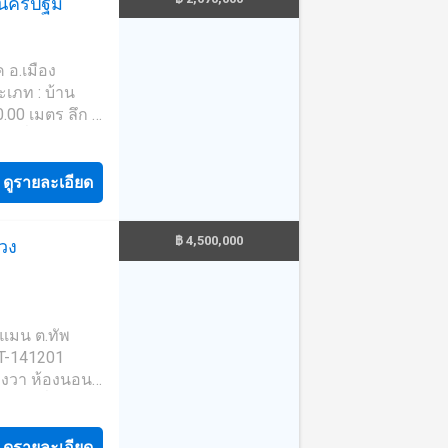
ค นครปฐม
 อ.เมือง
20.00 เมตร ลึก :
องอื่นๆ : ห้อง
ละเอียดเพิ่มเติม
ี เงียบสงบ เดิน
ดูรายละเอียด
อุ่น 1 เครื่อง,
฿ 4,500,000
ลวง
00.0783----
ปรึกษา มีให้
 และ วงเงิน
 (รหัสตัวแทน
ยแมน ต.ทัพ
เอก (รหัสตัวแทน
 T-141201
งนอน :
b.c---- The
จนายหน้า ตัวแทน
ีพ ใช้
งครัว built in
ดูรายละเอียด