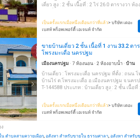
Nakhon Pathom: 1.4 km - Bangkok Sanamchan 
น้ำ . ✅✅ ขายเพียง 2,500,000 บาท ✅✅ เลือกหลั
เดี่ยว สูง : 2 ชั้น เนื้อที่ : 2 ไร่ 26.0 ตารางวา ห้องนอน : 4 ห้อง
km - Synphaet Nakhon Pathom Hospital: 3.7 
โปรโมชั่นและราคาพิเศษ! . สถานที่ใกล้เคียง ✅ ถนน
ห้องน้ำ : 4 ห้อง ห้องอื่นๆ : ครัว รับแขก ออฟฟิศ ทำงาน จอดรถ
Nakhon Pathom: 5.7 km - Makro Nakhon Path
ทางหลวงชนบท 1048 ✅ ทางหลวงหมายเลข 81
ได้ : 8 คัน รายละเอียดเพิ่มเติม : บ้านพร้อม โกดัง 2 ไร่ ราคา :
เป็นครั้งแรกเมื่อหนึ่งเดือนกว่าที่แล้ว
> บริษัท เดอะ
Global House Nakhon Pathom: 6.8 km Price: Only
กาญจนบุรี ✅ มหาวิทยาลัยราชภัฎนครปฐม ✅
5,500,000 บาท ลิงค์แผนที่ : https://maps.google.com/?
เบสท์ พร็อพเพอร์ตี้ เอเจนท์ จำกัด
70,000,000 THB Contact K.Pang: 082-870----- (Line ID: -----
สนามจันทร์ ✅ พระปฐมเจดีย์ . สอบถามข้อมูลเพ
q=13.88838037,99.9536---- **เรามีบริการจัดสินเชื่อให้ฟรี
--) K.Tu: 089-155-----
โครงการ คุณจี : 092-618----- Line ID : -------8 Line ID : @---
พร้อมยินดีให้คำปรึกษา มีให้เลือกทุกธนาคาร*
ขายบ้านเดี่ยว 2 ชั้น เนื้อที่ 1 งาน 33.2 ต
--------------r (มี @ นำหน้า)
ดอกเบี้ยพิเศษ และ วงเงินสูงสุด 90-100% ขอ
โพรงมะเดื่อ นครปฐม
เว็บไซต์:http://www.thaipropertyinvestor----
สนใจสอบถามข้อมูลเพิ่มเติม หรือ นัดชมบ้านได้ท
063214---- นา (รหัสตัวแทน 5853) Line ID : ----
เมืองนครปฐม
·
7
ห้องนอน
·
2
ห้องอาบน้ำ
·
บ้าน
081174---- เนตร (รหัสตัวแทน 5853-1) Line ID
Callcenter : 02-047----- สนใจดูทรัพย์อื่นๆ เพิ่มเติม มากกว่า
บ้านเดี่ยว : โพรงมะเดื่อ นครปฐม ที่ตั้ง : ถนน 
3,000 รายการ www.tb.c---- The Best Property Agent
บ้านไร่ ต.โพรงมะเดื่อ อ.เมืองนครปฐม จ.นครปฐ
CO,.LTD. ผู้นำด้านธุรกิจนายหน้า ตัวแทนอสังห
T-144588 ประเภท : บ้านเดี่ยว สูง : 2 ชั้น เนื้อที่ : 1 งาน 33.2
วงจร ด้วยความเป็นมืออาชีพ ใช้เทคโนโลยี แล
ตารางวา ห้องนอน : 7 ห้อง ห้องน้ำ : 2 ห้อง ห้องอื่นๆ : ห้องครัว
สร้างสรรค์ เพื่อส่งมอบบริการที่ดีที่สุดเพื่อคุณ ให้บริการด้าน
จอดรถได้ : 4 คัน ทิศ : เหนือ รายละเอียดเพิ่มเติม : ห่างจาก
เป็นครั้งแรกเมื่อหนึ่งเดือนกว่าที่แล้ว
> บริษัท เดอะ
ซื้อ ขาย เช่า อสังหาริมทรัพย์
แมคโคร นครปฐม 5 กม. จุดเด่น : บ้านเดี่ยวพื้น
เบสท์ พร็อพเพอร์ตี้ เอเจนท์ จำกัด
หลัก ราคา : 3,800,000 บาท ลิงค์แผนที่ :
https://maps.google.com/?q=13.82564700,9
อง
**เรามีบริการจัดสินเชื่อให้ฟรี พร้อมยินดีให้คำ
เลือกทุกธนาคาร** **พร้อมอัตราดอกเบี้ยพิเศษ
ยใน ตำบลสามควายเผือก
,
อสังหา สำหรับขายใน ธรรมศาลา
,
อสังหา สำหรั