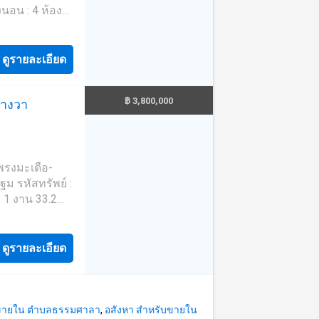
Hospital: 3.2
งได้!! พร้อมมี
km - Lotus
om: 6.7 km -
 บางใหญ่ -
 พระราชวัง
ดูรายละเอียด
ิ่มเติม นัดชม
* **พร้อมอัตรา
฿ 3,800,000
ารางวา
งราคาประเมิน**
ี่ Tel :
-------1 Tel :
 : 081174----
โพรงมะเดือ-
ม รหัสทรัพย์ :
าริมทรัพย์ครบ
ะ นวัตกรรมที่
ที่เยอะติดถนน
ดูรายละเอียด
9.9885----
ปรึกษา มีให้
 และ วงเงิน
บขายใน ตำบลธรรมศาลา
,
อสังหา สำหรับขายใน