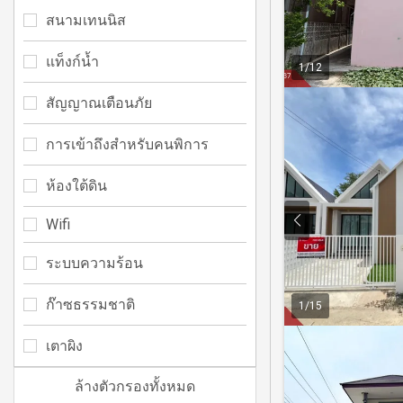
สนามเทนนิส
แท็งก์น้ำ
1
/
12
สัญญาณเตือนภัย
การเข้าถึงสำหรับคนพิการ
ห้องใต้ดิน
Wifi
ระบบความร้อน
ก๊าซธรรมชาติ
1
/
15
เตาผิง
ล้างตัวกรองทั้งหมด