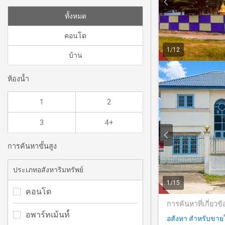
ทั้งหมด
คอนโด
1
/
12
บ้าน
ห้องน้ำ
1
2
3
4+
การค้นหาขั้นสูง
ประเภทอสังหาริมทรัพย์
1
/
15
คอนโด
การค้นหาที่เกี่ยวข้
อพาร์ทเม้นท์์
อสังหา สำหรับขา