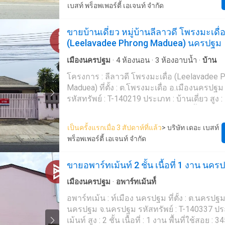
เบสท์ พร็อพเพอร์ตี้ เอเจนท์ จำกัด
เทคโนโลยี และ นวัตกรรมที่สร้างสรรค์ เพื่อส่ง
พร้อมเฟอร์นิเจอร์ แอร์ 4 เครื่อง เครื่องทำน้ำอุ่น
ที่สุดเพื่อคุณ ให้บริการด้าน ซื้อ ขาย เช่า อสัง
น้ำ โต๊ะ ตู้ เตียง สถานที่ใกล้เคียง องค์การบริหารส่วนตำบลทัพ
ขายบ้านเดี่ยว หมู่บ้านลีลาวดี โพรงมะเดื่
หลวง โรงเรียนบ้านอ้อกระทิง สหกรณ์โคน
(Leelavadee Phrong Maduea) นครปฐม
โรงเรียนบ้านรางอีเม้ย สวนอาหารชลธารนครปฐม ร
4,500,000 บาท ลิงค์แผนที่ : https://maps.google.com/?
เมืองนครปฐม
·
4
ห้องนอน
·
3
ห้องอาบน้ำ
·
บ้าน
q=13.89907457,100.0061---- **เรามีบริการจัดสินเชื่อให้ฟรี
พร้อมยินดีให้คำปรึกษา มีให้เลือกทุกธนาคาร*
โครงการ : ลีลาวดี โพรงมะเดื่อ (Leelavadee 
ดอกเบี้ยพิเศษ และ วงเงินสูงสุด 90-100% ขอ
Maduea) ที่ตั้ง : ต.โพรงมะเดื่อ อ.เมืองนครป
สนใจสอบถามข้อมูลเพิ่มเติม หรือ นัดชมบ้านได้ท
รหัสทรัพย์ : T-140219 ประเภท : บ้านเดี่ยว สูง : 1 ชั้น เนื้อที่ :
089826---- นก (รหัสตัวแทน 1099) Line ID : 
96.0 ตารางวา ห้องนอน : 4 ห้อง ห้องน้ำ : 3 ห้อง ห้องอื่นๆ :
Callcenter : 02-047----- สนใจดูทรัพย์อื่นๆ เพิ่มเติม มากกว่า
ห้องรับแขก ห้องเก็บของ ห้องครัว ห้องอเนกป
เป็นครั้งแรกเมื่อ 3 สัปดาห์ที่แล้ว
> บริษัท เดอะ เบสท์
3,000 รายการ www.tb.c---- The Best Property Agent
ได้ : 3 คัน รายละเอียดเพิ่มเติม : ขายบ้านเดี่ยว หมู่บ้านลีลาวดี
พร็อพเพอร์ตี้ เอเจนท์ จำกัด
CO,.LTD. ผู้นำด้านธุรกิจนายหน้า ตัวแทนอสังห
นครปฐม พร้อมเข้าอยู่ฯ ทำเลดี ติดถนนเมน ค้
วงจร ด้วยความเป็นมืออาชีพ ใช้เทคโนโลยี แล
อาหารได้ ต่อเติมเรียบร้อยแล้ว ของแถม -เครื่องปรับอากาศ 2
ขายอพาร์ทเม้นท์ 2 ชั้น เนื้อที่ 1 งาน นคร
สร้างสรรค์ เพื่อส่งมอบบริการที่ดีที่สุดเพื่อคุณ ให้บริการด้าน
เครื่อง - เครื่องทำน้ำอุ่น - ผ้าม่าน - เตียง - โต๊
ซื้อ ขาย เช่า อสังหาริมทรัพย์
แขวนผนัง -เฟอร์นิเจอร์บิวท์อิน ราคา : 2,950,000 บาท ลิงค์
เมืองนครปฐม
·
อพาร์ทเม้นท์์
แผนที่ : https://maps.google.com/?q=13.821
--- **เรามีบริการจัดสินเชื่อให้ฟรี พร้อมยินดีให้คำปรึกษา มีให้
อพาร์ทเม้น : ท์เมือง นครปฐม ที่ตั้ง : ต.นครปฐม
เลือกทุกธนาคาร** **พร้อมอัตราดอกเบี้ยพิเศษ
นครปฐม จ.นครปฐม รหัสทรัพย์ : T-140337 ประเภท : อพาร์ท
สูงสุด 90-100% ของราคาประเมิน** สนใจสอบถามข้อมูลเพิ่ม
เม้นท์ สูง : 2 ชั้น เนื้อที่ : 1 งาน พื้นที่ใช้สอย : 345.00 ตาราง