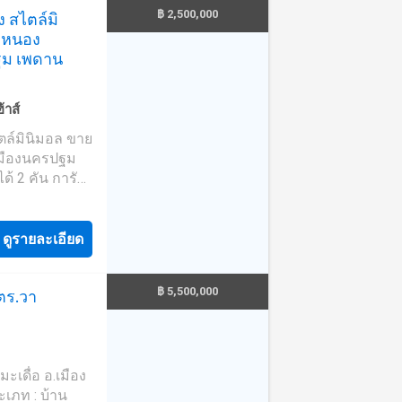
฿ 2,500,000
ง สไตล์มิ
 หนอง
ทร์ 3.2 km -
ฐม เพดาน
 5.7 km -
ฐม 6.8 km
้าส์
———— ZT494
al Nakhon
ตล์มินิมอล ขาย
เมืองนครปฐม
้ 2 คัน การัน
k appraisal
จ้าของโครงการ!
m Subdistrict,
สามารถรับชม
ดูรายละเอียด
thom Province
s with
n/embed/kzbK5b-
฿ 5,500,000
 ตร.วา
lk-in closets -
s-style
นื้อที่
Basement -
 20 cars -
มตร ลึก 15 เมตร
ditioning in
 คัน ✅ แถม โรง
มะเดื่อ อ.เมือง
ปั้มน้ำ แทงค์