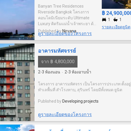
Banyan Tree Residences
Riverside Bangkok โครงการ
฿ 24,900,00
คอนโดมิเนียมระดับ Ultimate
1
1
Luxury ติดริมแม่น้ำเจ้าพระยา ด้วย
รายละเอียดยูนิต
ดีไซน์ของสถาปัตยกรรม โดย
Published by
Nirvana
ดูรายละเอียดของโครงการ
คำนึงถึงการใช้ชีวิตอยู่อาศัยจริง
Development Plc
ของลูกบ้าน ตั้งแต่วัสดุที่ใช้ตกแต่ง
ห้อง การจัดการพื้นที่ภายใน
อาคารมหัศจรรย์
โครงการ ไปจนถึงเซอร์วิชระดับ
โรงแรมห้าดาว ท่ามกลาง
จาก ฿ 4,800,000
บรรยากาศของเมืองเก่าอันเงียบ
สงบ ภายใต้แนวคิด The
2-3
ห้องนอน
2-3
ห้องอาบน้ำ
·
Sanctuary for your Soul แต่ขณะ
เดียวกันในอนาคตพื้นที่ในย่านี้
โครงการ อาคารมหัศจรร เป็นโครงการประเภท ตั้งอยู
กำลังจะกลายเป็นศูนย์กลางการค้า
ทำเลพื้นที่ สำโรงทาบ, สุรินทร์ โดยมีทั้งหมด ยูนิต
และธุรกิจสิ่งอำนวยความสะดวก
ครบครัน อาทิ ระบบรักษาความ
Published by
Developing projects
ปลอดภัย มีคลับเฮ้าส์ ฟิตเนส สระ
ว่ายน้ำ เดินทางสะดวกด้วยใกล้
ดูรายละเอียดของโครงการ
รถไฟฟ้า สถานนีสะพานตากสิน
สะดวกสบายใกล้สถาที่
สำคัญ ยกยอมารีน่า, วัด