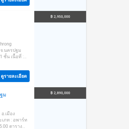
มอบบริการที่ดี
 3 เครื่อง ปั๊ม
หาริมทรัพย์
฿ 2,950,000
อ
มแมนนครปฐม
าคา :
* **พร้อมอัตรา
Phrong
งราคาประเมิน**
ฐม จ.นครปฐม
ี่ Tel :
065445----
ระสงค์ จอดรถ
ดูรายละเอียด
าริมทรัพย์ครบ
าขายเปิดร้าน
ะ นวัตกรรมที่
฿ 2,890,000
ปฐม
ะทำงาน -ตู้
73243,99.9843-
 อ.เมือง
 และ วงเงิน