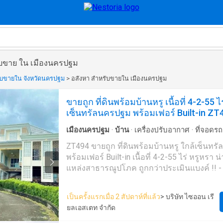
ับขาย ใน เมืองนครปฐม
ับขายใน จังหวัดนครปฐม
>
อสังหา สำหรับขายใน เมืองนครปฐม
ขายถูก ที่ดินพร้อมบ้านหรู เนื้อที่ 4-2-55 ไร
เซ็นทรัลนครปฐม พร้อมเฟอร์ Built-in ZT
เมืองนครปฐม
·
บ้าน
·
เครื่องปรับอากาศ
·
ที่จอดรถ
เด็ก
·
สวน
·
เตาย่าง
·
ยิม
·
ยาม
·
สระว่ายน้ำ
ZT494 ขายถูก ที่ดินพร้อมบ้านหรู ใกล้เซ็นท
พร้อมเฟอร์ Built-in เนื้อที่ 4-2-55 ไร่ หรูหรา น่าอยู่ทำเลดี ใกล้
แหล่งสาธารณูปโภค ถูกกว่าประเมินแบงค์ !! -
,ลึก 101 เมตร โดยประมาณ พิกัด: 89/5 ต.นครปฐม อ.เมือง
จ.นครปฐม - 10 ห้องนอน - 9 ห้องน้ำ พร้อมอ่างจากุชชี่ และ
เป็นครั้งแรกเมื่อ 2 สัปดาห์ที่แล้ว
> บริษัท ไซออน เรี
แยกส่วนเปียกแห้ง ห้องแต่งตัว - ของรับแขก 2 ห
ยลเอสเตท จำกัด
นิเจอร์หลุย - ห้องครัว 2 ห้อง พร้องเครื่องดูดควั
- มีสระว่ายน้ำ - จอดรถได้ มากกว่า 20 คัน - พร้อมเฟอร์ Built-