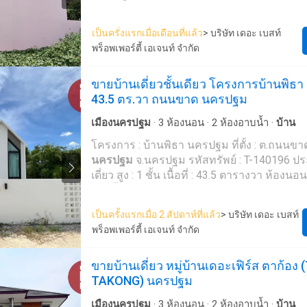
เติม หรือ นัดชมบ้านได้ที่ Tel : 094953---- น้ำ
เมตร จอดรถได้ : 5 คัน ทิศ : ตะวันออกเฉียงเหนือ รายละเอียด
ตัวแทน 6302) Line ID : 094953---- Callcenter : 02-047-----
เพิ่มเติม : อพาร์ทเม้นต์ 2 ชั้น ทำเลเมืองนครปฐม ทำเลตรง
เป็นครั่งแรกเมื่อเดือนที่แล้ว
> บริษัท เดอะ เบสท์
สนใจดูทรัพย์อื่นๆ เพิ่มเติม มากกว่า 3,000 รา
ข้ามครัวลุงหนุ่ม พื้นที่ 1 งาน เดินทางสะดวก เข้า-ออกง่าย อยู่
พร็อพเพอร์ตี้ เอเจนท์ จำกัด
-- The Best Property Agent CO,.LTD. ผู้นำด้านธุรกิจนายหน้า
ใกล้แหล่งชุมชน ร้านค้า และของกิน สถานที่ใกล้เคียง • อ่าง
ตัวแทนอสังหาริมทรัพย์ครบวงจร ด้วยความเป็น
เก็บน้ำประปานคร • ครัวลุงหนุ่ม • ตลาด / เซเว่น / ซีเจ / โลตัส
ขายบ้านเดี่ยวชั้นเดียว โครงการบ้านพิธา เน
เทคโนโลยี และ นวัตกรรมที่สร้างสรรค์ เพื่อส่งมอบบริการที่ดี
• องค์พระปฐมเจดีย์ เหมาะสำหรับ • ทำห้องพัก • โฮมออฟฟิศ •
43.5 ตร.วา ถนนขาด นครปฐม
ที่สุดเพื่อคุณ ให้บริการด้าน ซื้อ ขาย เช่า อสัง
ปล่อยเช่า หรือทำธุรกิจส่วนตัว ราคา : 2,890,000 บาท ลิงค์
แผนที่ : https://maps.google.com/?
เมืองนครปฐม
·
3
ห้องนอน
·
2
ห้องอาบน้ำ
·
บ้าน
q=13.83687133,100.0501---- **เรามีบริการจัดสินเชื่อให้ฟรี
พร้อมยินดีให้คำปรึกษา มีให้เลือกทุกธนาคาร*
โครงการ : บ้านพิธา นครปฐม ที่ตั้ง : ต.ถนนขา
ดอกเบี้ยพิเศษ และ วงเงินสูงสุด 90-100% ขอ
นครปฐม
จ.นครปฐม รหัสทรัพย์ : T-140196 ประเภท : บ้าน
สนใจสอบถามข้อมูลเพิ่มเติม หรือ นัดชมบ้านได้ท
เดี่ยว สูง : 1 ชั้น เนื้อที่ : 43.5 ตารางวา ห้องนอน
096414---- ส้ม (รหัสตัวแทน 5567) Line ID : ---
ห้องน้ำ : 2 ห้อง ห้องอื่นๆ : ห้องนั่งเล่น จอดรถได้
064614---- อีฟ (รหัสตัวแทน 5567-1) Line ID :
ใต้ ของแถม - เฟอร์นิเจอร์ - เครื่องปรับอากาศ 1 เครื่อง -
เป็นครั้งแรกเมื่อ 2 สัปดาห์ที่แล้ว
> บริษัท เดอะ เบสท์
Callcenter : 02-047----- สนใจดูทรัพย์อื่นๆ เพิ่มเติม มากกว่า
เครื่องปั๊มน้ำ - แท็งก์น้ำ - เคาน์เตอร์ครัว - ฟร
พร็อพเพอร์ตี้ เอเจนท์ จำกัด
3,000 รายการ www.tb.c---- The Best Property Agent
โอน - ฟรีค่ามิเตอร์น้ำ - ฟรีค่ามิเตอร์ไฟ สถานที่ใกล้เคียง -
CO,.LTD. ผู้นำด้านธุรกิจนายหน้า ตัวแทนอสังห
ศูนย์ราชการจังหวัดนครปฐม - เซ็นทรัลนครปฐม 
ขายบ้านเดี่ยว หมู่บ้านเดอะเฟิร์ส ตาก้อง 
วงจร ด้วยความเป็นมืออาชีพ ใช้เทคโนโลยี แล
นครปฐม - โลตัส นครปฐม - โรงเรียนสิรินธร ราชวิทยาลัย
TAKONG) นครปฐม
สร้างสรรค์ เพื่อส่งมอบบริการที่ดีที่สุดเพื่อคุณ ให้บริการด้าน
ราคา : 2,350,000 บาท ลิงค์แผนที่ :
ซื้อ ขาย เช่า อสังหาริมทรัพย์
https://maps.google.com/?q=13.77500900,1
เมืองนครปฐม
·
3
ห้องนอน
·
2
ห้องอาบน้ำ
·
บ้าน