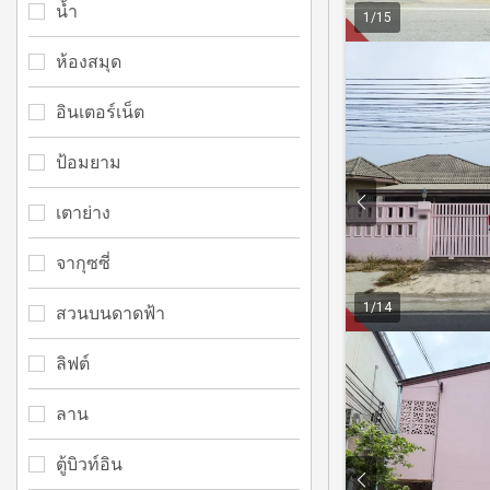
น้ำ
1
/
15
ห้องสมุด
อินเตอร์เน็ต
ป้อมยาม
เตาย่าง
จากุซซี่
1
/
14
สวนบนดาดฟ้า
ลิฟต์
ลาน
ตู้บิวท์อิน