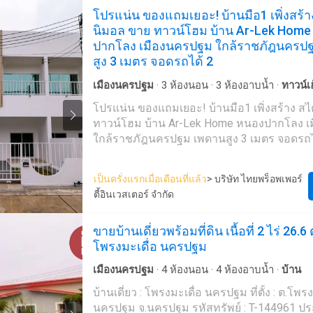
โปรแน่น ของแถมเยอะ! บ้านมือ1 เพิ่งสร้า
in - มีแอร์ ทุกห้อง - ผ้าม่านชุดใหม่ สถานที่ใกล้เคียง -
นิมอล ขาย ทาวน์โฮม บ้าน Ar-Lek Home
เซ็นทรัลนครปฐม 1.4 km - รพ.กรุงเทพสนามจัน
ปากโลง เมืองนครปฐม ใกล้ราชภัฎนครป
รพ.สินแพทย์ นครปฐม 3.7 km - Lotus นครปฐม
สูง 3 เมตร จอดรถได้ 2
Makro นครปฐม 6.7 km - Global House นครป
ราคาเพียง 70,000,000 บาท ติดต่อ 082870---- แป้ง (Line ID: -
เมืองนครปฐม
·
3
ห้องนอน
·
3
ห้องอาบน้ำ
·
ทาวน์เฮ
------) 089155---- คุณตุ๊ ———————————
Luxury House with Land for Sale, Near Centr
โปรแน่น ของแถมเยอะ! บ้านมือ1 เพิ่งสร้าง สไ
Pathom Fully furnished with built-in furniture. Land Area: 4-
ทาวน์โฮม บ้าน Ar-Lek Home หนองปากโลง 
2-55 Rai Luxury and spacious home in a prime location,
ใกล้ราชภัฎนครปฐม เพดานสูง 3 เมตร จอดรถได
close to public utilities, priced below the ban
ตีหมดปัญหาเพื่อนบ้านอยู่อาศัย ควบคุมโดยเ
value! Width: 70 meters (approximately) Depth: 101 meters
. สามารถรับชมวิดิโอได้ที่ :
เป็นครั่งแรกเมื่อเดือนที่แล้ว
> บริษัท ไทยพร็อพเพอร์
(approximately) Location: 89/5, Nakhon Patho
https://youtube.com/shorts/sn__oYd---- . 
ตี้อินเวสเตอร์ จำกัด
Mueang Nakhon Pathom District, Nakhon Pa
ภาพ 360 องศาทุกมุมมองได้ที่ :
House Features: - 10 Bedrooms - 9 Bathroom
https://360tour.thaipropertyinvestor.net/e
ขายบ้านเดี่ยวพร้อมที่ดิน เนื้อที่ 2 ไร่ 26.6
Jacuzzis, separate wet and dry areas, and wa
--- . ที่อยู่: โครงการ Ar-Lek Home ตำบล หนองปากโลง
โพรงมะเดื่อ นครปฐม
2 Spacious Living Rooms furnished with Loui
อำเภอ เมืองนครปฐม จังหวัด นครปฐม . รายละเอียด ✅ เ
furniture - 2 Kitchens with exhaust hoods - 
22.5 ตรว. ✅ พื้นที่ใช้สอยประมาณ 158 ตร.ม. ✅ เพดานชั้น 1
เมืองนครปฐม
·
4
ห้องนอน
·
4
ห้องอาบน้ำ
·
บ้าน
Swimming pool - Parking space for more than
สูง 3.3 เมตร ชั้น2 สูง 3 เมตร ✅ หน้ากว้าง 6 เ
Fully furnished with built-in furniture - Air con
✅ 3 ห้องนอน 3 ห้องน้ำ ✅ จอดรถในบ้านได้ 2
บ้านเดี่ยว : โพรงมะเดื่อ นครปฐม ที่ตั้ง : ต.โพรง
every room - Brand new curtains Nearby Locations: - Central
จอดรถ พื้นกระเบื้อง SCG! พร้อมหลังคา ✅ แถม 
นครปฐม จ.นครปฐม รหัสทรัพย์ : T-144961 ประเภท : บ้าน