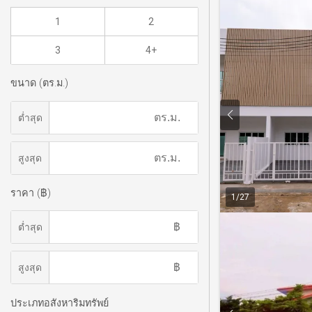
1
2
3
4+
ขนาด (ตร.ม.)
ต่ำสุด
สูงสุด
ราคา (฿)
1
/
27
ต่ำสุด
สูงสุด
ประเภทอสังหาริมทรัพย์