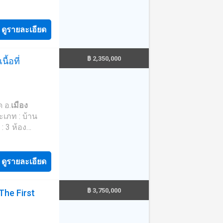
ตาล (รหัส
ยการ www.tb.c--
ดูรายละเอียด
มืออาชีพ ใช้
฿ 2,350,000
ื้อที่
หาริมทรัพย์
* **พร้อมอัตรา
ด อ.
เมือง
งราคาประเมิน**
ี่ Tel :
 : 3 ห้อง
------6 Tel :
 : 1 คัน ทิศ :
 ----m
ีค่าธรรมเนียม
ดูรายละเอียด
าริมทรัพย์ครบ
- บิ๊กซี
฿ 3,750,000
(The First
ะ นวัตกรรมที่
00.0695----