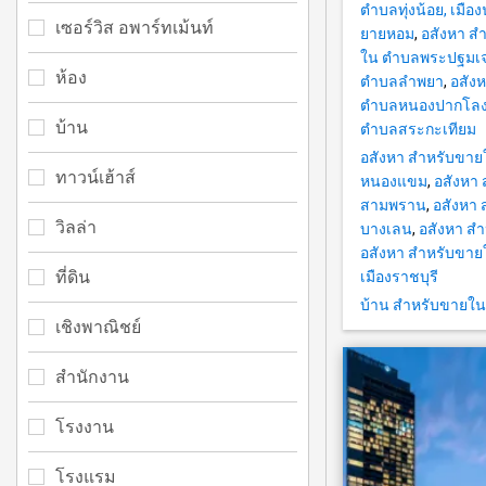
ตำบลทุ่งน้อย, เมื
เซอร์วิส อพาร์ทเม้นท์
ยายหอม
,
อสังหา ส
ใน ตำบลพระปฐมเจด
ห้อง
ตำบลลำพยา
,
อสัง
ตำบลหนองปากโล
บ้าน
ตำบลสระกะเทียม
อสังหา สำหรับขาย
ทาวน์เฮ้าส์
หนองแขม
,
อสังหา
สามพราน
,
อสังหา 
วิลล่า
บางเลน
,
อสังหา ส
อสังหา สำหรับขา
ที่ดิน
เมืองราชบุรี
บ้าน สำหรับขายใน
เชิงพาณิชย์
สำนักงาน
โรงงาน
โรงแรม