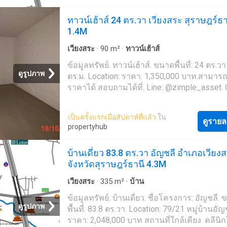
ทาวน์เฮ้าส์ 24 ตร.วา เวียงสระ สุราษฎร์ธา
1.4M
เวียงสระ
·
90
m²
·
ทาวน์เฮ้าส์
ข้อมูลทรัพย์. ทาวน์เฮ้าส์. ขนาดพื้นที่: 24 ตร.วา
ดูรูปภาพ
ตร.ม. Location: ราคา: 1,350,000 บาท.สามาร
ราคาได้ สอบถามได้ที่. Line: @zimple_asset. C
026-6-'Zimple Asset ยินดีให้คำปรึกษา และช่
ขั้นตอนการซื้อนะคะ ' โปรโมชั่น ฟรีค่าธรรมเ
เป็นครั้งแรกเมื่อสัปดาห์ที่แล้ว
ใน
การโอนสูงสุด 200,000 บาท เมื่อโอนกรรมสิทธิ
ดูรายล
propertyhub
ภายใน 30 วัน นับจากวันที่ธนาคารแจ้งผลอนุม
ขาย (ถึงวันที่ 30 กันยายน 2569)
บ้านเดี่ยว 83.8 ตร.วา อัญชลี อำเภอเวียง
จังหวัดสุราษฎร์ธานี 4.3M
เวียงสระ
·
335
m²
·
บ้าน
ข้อมูลทรัพย์. บ้านเดี่ยว. ชื่อโครงการ: อัญชลี.
ดูรูปภาพ
พื้นที่: 83.8 ตร.วา. Location: 79/21 หมู่บ้านอัญ
ราคา: 2,048,000 บาท สถานที่ใกล้เคียง. คลีนิก