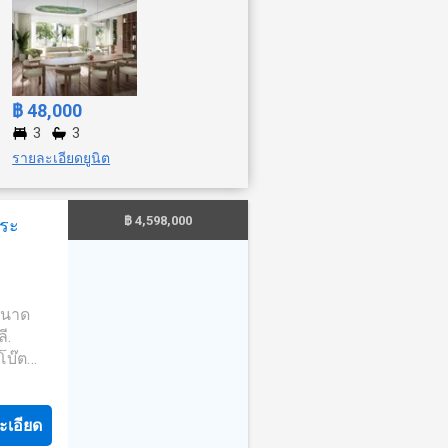
฿ 48,000
3
3
รายละเอียดยูนิต
฿ 4,598,000
สระ
 ขนาด
ี.
โบ๊ต
– 0.94
ะเอียด