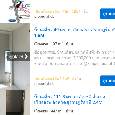
รักษาสัตว์ – 0.9 กม. Kindergarten childrens 
0.98 กม. น้ำดื่ม
เวียงสระ
– 0.51 กม
เป็นครั้งแรกเมื่อ 2 สัปดาห์ที่แล้ว
ใน
ดูรายล
propertyhub
บ้านเดี่ยว 49 ตร.วา เวียงสระ สุราษฎร์ธาน
1.8M
เวียงสระ
·
107
m²
·
บ้าน
ข้อมูลทรัพย์. บ้านเดี่ยว. ขนาดพื้นที่: 49 ตร.วา 
ดูรูปภาพ
ตร.ม. Location: ราคา: 2,200,000 บาท.สามาร
ราคาได้ สอบถามได้ที่. Line: @zimple_asset. C
026-6-'Zimple Asset ยินดีให้คำปรึกษา และช่
ขั้นตอนการซื้อนะคะ ' โปรโมชั่น ฟรีค่าธรรมเ
เป็นครั้งแรกเมื่อ 3 วันที่แล้ว
ใน
การโอนสูงสุด 200,000 บาท เมื่อโอนกรรมสิทธิ
ดูรายล
propertyhub
ภายใน 30 วัน นับจากวันที่ธนาคารแจ้งผลอนุม
ขาย (ถึงวันที่ 30 กันยายน 2569)
บ้านเดี่ยว 111.8 ตร.วา อัญชลี อำเภอ
เวียงสระ จังหวัดสุราษฎร์ธานี 2.4M
เวียงสระ
·
447
m²
·
บ้าน