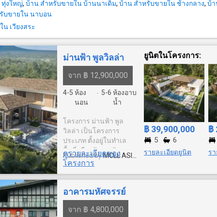
@ddgoodhome.com LINE: ----------------------n
ทุ่งใหญ่
,
บ้าน สำหรับขายใน บ้านนาเดิม
,
บ้าน สำหรับขายใน ช้างกลาง
,
บ้
WEBSITE: https://ddgoodhome.----
หรับขายใน นาบอน
___________________________________
ใน เวียงสระ
✅บริการที่ปรึกษาทางการตลาดและสินเชื่อให้ 
ด้วยทีมงานมืออาชีพ ✅ทำการตลาดแน่นๆทั้ง O
และ Offline ✅ดูแลลูกค้าตลอดจนถึงวันโอน 
ยูนิตในโครงการ:
ม่านฟ้า พูลวิลล่า
ที่ดิน ✅อยากซื้ออยากขายอสังหาฯ ให้ DDGo
จาก ฿ 12,900,000
ดูแล 061264---- #ส้มเกลี้ยงทาวน์ #Somklia
#สุราษฎร์ธานี #เวียงสระ #เขานิพันธ์ #บ้านม
4-5
ห้อง
5-6
ห้องอาบ
·
#บ้านสวยราคาดี #บ้านสวย #คอนโดมือสอง 
นอน
น้ำ
เดี่ยว #ทาวเฮ้าส์ #ตึกแถว #ที่ดิน #คอนโด #บ้านมือ
สองกรุงเทพ #บ้านมือสองกรุงเทพและปริมณ
โครงการ ม่านฟ้า พูล
฿ 39,900,000
฿ 
#บริการรับฝากขายอสังหาทุกชนิด #คิดถึงบ้านมือสอง
วิลล่า เป็นโครงการ
5
6
ต้องดีดีกู๊ดโฮม #ดีดีกู๊ดโฮม #DDGoodHome
ประเภท ตั้งอยู่ในทำเล
พื้นที่ เมืองพัทยา, พัทยา
#Goodhomegoodlife #พี่เบ็ญเป็นนายหน้า
รายละเอียดยูนิต
รา
ดูรายละเอียดของ
Published by
MCLL ASIA
โดยมีทั้งหมด ยูนิต
โครงการ
company limited
อาคารมหัศจรรย์
จาก ฿ 4,800,000