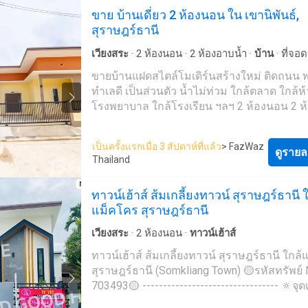
ขาย บ้านเดี่ยว 2 ห้องนอน ใน เขานิพันธ์,
สุราษฎร์ธานี -สถานีตำรวจภูธรเขานิพันธ์ -รร.
สุราษฎร์ธานี
พันธ์ -วัดเขานิพันธ์ -วัดทุ่งหลวง -รพ.ส่งเสริม
ตำบลทุ่งหลวง -7-11 สาขาตลาดเขานิพันธ์ -ร
เวียงสระ
·
2
ห้องนอน
·
2
ห้องอาบน้ำ
·
บ้าน
·
ที่จอ
ทิพย์ -มหาวิทยาลัยราชภัฏสุราษฎร์ธานี -รร.บ
ปูน -ตลาดนัดซอย 2 -สนามฟุตบอลอาเมนอารีน
ขายบ้านแฝดสไตล์โมเดิร์นสร้างใหม่ ติดถนน พร
-รพ.กาญจนดิษฐ์ -บ่อน้ำพุร้อนท่าสะท้อน 🔹เชื่อมต่อ
ทำเลดี เป็นส่วนตัว น้ำไม่ท่วม ใกล้ตลาด ใกล้ห้
ถนน🔹 -ทางหลวงชนบท สฎ 4061 -ถนนสาย 
โรงพยาบาล ใกล้โรงเรียน ฯลฯ 2 ห้องนอน 2 ห้
-ถนนสาย 4248 -ถนนสาย 4143 -ถนนสาย 40
ห้องครัว 1 ห้องนั่งเล่น 1 ที่จอดรถ ขนาดที่ 36
สาย 4016 -ถนนสาย 3012 -ถนนสาย 3011 -
วา พื้นที่ใช้สอย 146 ตารางเมตร หน้ากว้าง 10
เป็นครั้งแรกเมื่อ 3 สัปดาห์ที่แล้ว
> FazWaz
2054 -ถนนสาย 2036 -ถนนสาย 401 🔥ราคาขาย 1.4
ลึก 16 เมตร สถานที่ใกล้เคียง - ใกล้ตลาดบ้านส
ดูรายล
Thailand
ล้านบาท🔥
นาที - สถานีรถไฟบ้านส้อง 5 นาที - ห้างเทสโก
___________________________________
นาที - รพ. สมเด็จพระยุพราช 8 นาที - บริษัท ว
ทาวน์เฮ้าส์ ส้มเกลี้ยงทาวน์ สุราษฎร์ธานี 
Location：ต.เขานิพันธ์ อ.เวียงสระ จ.สุราษฎร์
พาเนล อินดัสทรี 8 นาที - สถานีตำรวจเขานิพัน
แม็คโคร สุราษฎร์ธานี
84190
นาที - ปตท. เขานิพันธ์ 5 นาที - สำนักงานเท
___________________________________
นิพันธ์ 5 นาที - (อ่างเก็บน้ำโครงแก้มลิง เขานิพ
เวียงสระ
·
2
ห้องนอน
·
ทาวน์เฮ้าส์
สอบถามข้อมูลได้ทันที 061-264----- (พร้อมแจ
ทาวน์เฮ้าส์ ส้มเกลี้ยงทาวน์ สุราษฎร์ธานี ใกล
ทรัพย์ NI-025069) CALL: 02297---- E-Mail: ----
สุราษฎร์ธานี (Somkliang Town) 🟡รหัสทรัพย์ 
@ddgoodhome.com LINE: ----------------------n
703493🟡 --------------------------------- 🔅จุด
WEBSITE: https://ddgoodhome.----
ทรัพย์🔅 -การเดินทางสะดวก ✅รายละเอียดทรัพย์✅
___________________________________