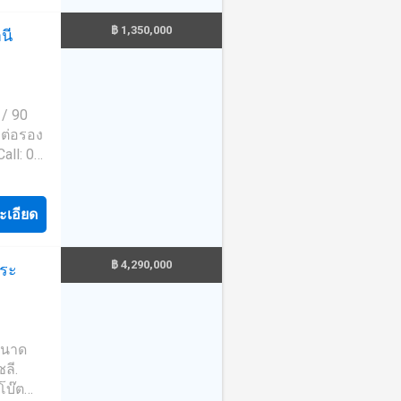
฿ 1,350,000
นี
 / 90
ถต่อรอง
all: 02-
วยเหลือ
นียม
์
ะเอียด
ัติการ
฿ 4,290,000
สระ
 ขนาด
ชลี.
โบ๊ต