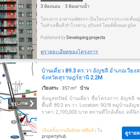
3
ห้องนอน
3
ห้องอาบน้ำ
·
โครงการ อาคารมหัศจรร เป็นโครงการประเภท ตั้งอยู่
ในทำเลพื้นที่ สำโรงทาบ, สุรินทร์ โดยมีทั้งหมด ยูนิต
Published by
Developing projects
ดูรายละเอียดของโครงการ
บ้านเดี่ยว 89.3 ตร.วา อัญชลี อำเภอเวียง
จังหวัดสุราษฎร์ธานี 2.2M
เวียงสระ
·
357
m²
·
บ้าน
ข้อมูลทรัพย์. บ้านเดี่ยว. ชื่อโครงการ: อัญชลี.
ดูรูปภาพ
พื้นที่: 89.3 ตร.วา. Location: 90/8 หมู่บ้านอัญชล
ราคา: 2,195,000 บาท สถานที่ใกล้เคียง. คลีนิก
รักษาสัตว์ – 0.85 กม. Wat Khlong Tan School 
กม. น้ำดื่ม
เวียงสระ
– 0.51 กม
เป็นครั้งแรกเมื่อสัปดาห์ที่แล้ว
ใน
ดูรายล
propertyhub