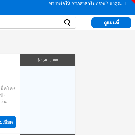
ขายหรือให้เช่าอสังหาริมทรัพย์ของคุณ
ดูแผนที่
฿ 1,400,000
้แม็คโคร
NI-
เด่น
น์เฮ้าส์
ร.ม. -2
ะเอียด