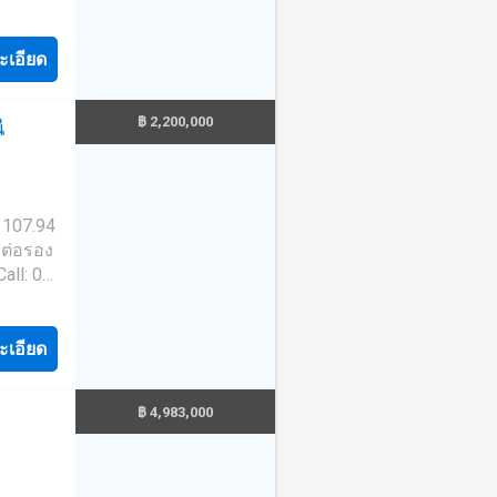
home –
ะเอียด
฿ 2,200,000
ี
/ 107.94
ถต่อรอง
all: 02-
วยเหลือ
นียม
์
ะเอียด
ัติการ
฿ 4,983,000