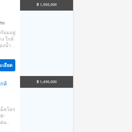
฿ 1,550,000
เขานิ
สุขภาพ
ร.ปัญญา
ดรถ
้านเขา
่า
้อมอยู่
าง ใกล้
4009
องน้ำ 1
43 -ถนน
 ตาราง
ถนนสาย
 เมตร
้อง 5
ะเอียด
้โลตัส 8
__ 📍
นชัย
฿ 1,490,000
ใกล้
ธานี
ธ์ 8
ศบาลเขา
__ 📞
ันธ์)
้งรหัส
้แม็คโคร
NI-
เด่น
__