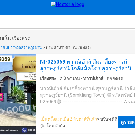
าย ใน เวียงสระ
ายใน จังหวัดสุราษฎร์ธานี
>
บ้าน สำหรับขายใน เวียงสระ
NI-025069 ทาวน์เฮ้าส์ ส้มเกลี้ยงทาวน์
สุราษฎร์ธานี ใกล้แม็คโคร สุราษฎร์ธานี
เวียงสระ
·
2
ห้องนอน
·
ทาวน์เฮ้าส์
·
ที่จอดรถ
ทาวน์เฮ้าส์ ส้มเกลี้ยงทาวน์ สุราษฎร์ธานี ใกล
สุราษฎร์ธานี (Somkliang Town) 🟡รหัสทรัพย์ 
025069🟡 --------------------------------- 🔅จุด
ทรัพย์🔅 -การเดินทางสะดวก ✅รายละเอียดทรัพย์✅
-ทาวน์เฮ้าส์ ส้มเกลี้ยงทาวน์ สุราษฎร์ธานี -ทาว
เป็นครั้งแรกเมื่อ 2 สัปดาห์ที่แล้ว
> บริษัท ดีดี
1 ชั้น -ขนาดเนื้อที่ 36 ตร.ว. -พื้นที่ใช้สอย 95 ต
ดูรายล
กู๊ด โฮม จำกัด
ห้องนอน -1 ห้องน้ำ -ทรัพย์หันหน้าไปทางทิศตะวัน
ออกเฉียงใต้ 🔸สถานที่ใกล้เคียง🔸 -Makro