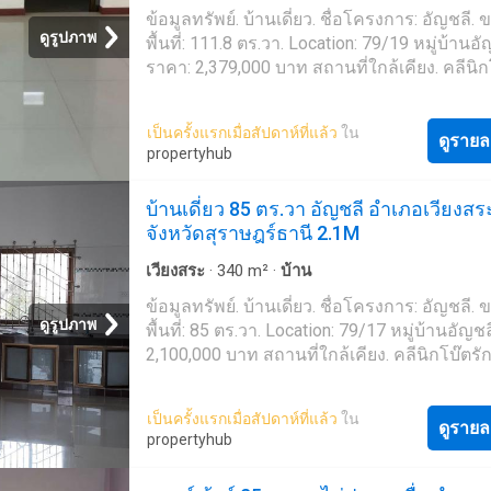
ข้อมูลทรัพย์. บ้านเดี่ยว. ชื่อโครงการ: อัญชลี.
ดูรูปภาพ
พื้นที่: 111.8 ตร.วา. Location: 79/19 หมู่บ้านอั
ราคา: 2,379,000 บาท สถานที่ใกล้เคียง. คลีนิก
รักษาสัตว์ – 0.9 กม. Wat Khlong Tan School –
กม. น้ำดื่ม
เวียงสระ
– 0.55 กม
เป็นครั้งแรกเมื่อสัปดาห์ที่แล้ว
ใน
ดูรายล
propertyhub
บ้านเดี่ยว 85 ตร.วา อัญชลี อำเภอเวียงสร
จังหวัดสุราษฎร์ธานี 2.1M
เวียงสระ
·
340
m²
·
บ้าน
ข้อมูลทรัพย์. บ้านเดี่ยว. ชื่อโครงการ: อัญชลี.
ดูรูปภาพ
พื้นที่: 85 ตร.วา. Location: 79/17 หมู่บ้านอัญช
2,100,000 บาท สถานที่ใกล้เคียง. คลีนิกโบ๊ตรั
– 0.86 กม. Wat Khlong Tan School – 0.94 กม. น
เวียงสระ
– 0.52 กม
เป็นครั้งแรกเมื่อสัปดาห์ที่แล้ว
ใน
ดูรายล
propertyhub