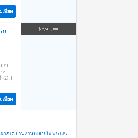
น์เฮ้าส์
“ฟรี”
.ม. -2
nline
ะเอียด
ณ กรม
.เขานิ
odHome
฿ 2,200,000
สวน
มสุขภาพ
ngTown
ือสอง
์ธานี
#บ้าน
อลอาเมน
อน
ฑล
-ถนน
นสวน
ถนนสาย
สระ
ย 3011
: 63.1

ร์ทใน
บจ.สุ
__ 📍
ามเพิ่ม
ะเอียด
ธานี
 Line:
แลให้คำ
__ 📞
ื่อความ
้งรหัส
้าจอ
ระกาศ
านนาสาร
,
บ้าน สำหรับขายใน พระแสง
,