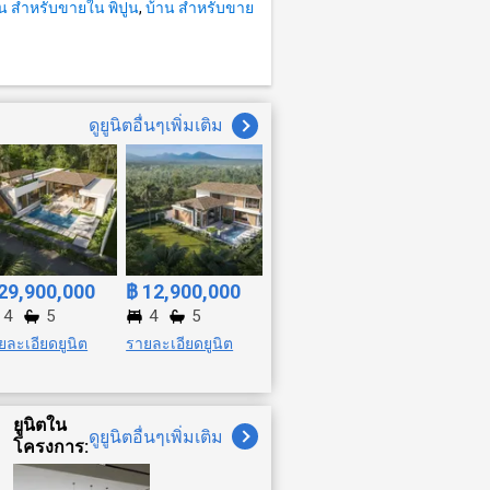
าน สำหรับขายใน พิปูน
,
บ้าน สำหรับขาย
__
“ฟรี”
nline
ณ กรม
ดูยูนิตอื่นๆเพิ่มเติม
odHome
ngTown
ือสอง
#บ้าน
ฑล
29,900,000
฿ 12,900,000
4
5
4
5
ยละเอียดยูนิต
รายละเอียดยูนิต
ยูนิตใน
ดูยูนิตอื่นๆเพิ่มเติม
โครงการ: