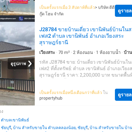
-ทาวน์เฮ้าส์ ส้มเกลี้ยงทาวน์ สุราษฎร์ธานี -ทาว
✅บริการที่ปรึกษาทางการตลาดและสินเชื่อให้ 
เป็นครั้งแรกเมื่อ 3 สัปดาห์ที่แล้ว
> บริษัท ดีดี
1 ชั้น -ขนาดพื้นที่ 36 ตร.ว. -พื้นที่ใช้สอย 95 ตร
ด้วยทีมงานมืออาชีพ ✅ทำการตลาดแน่นๆทั้ง O
ดูรายล
กู๊ด โฮม จำกัด
ห้องนอน -1 ห้องน้ำ 🔸สถานที่ใกล้เคียง🔸 -Makro
และ Offline ✅ดูแลลูกค้าตลอดจนถึงวันโอน 
สุราษฎร์ธานี -สถานีตำรวจภูธรเขานิพันธ์ -ร.ร
ที่ดิน ✅อยากซื้ออยากขายอสังหาฯ ให้ DDGo
J28784 ขายบ้านเดี่ยว เขานิพันธ์บ้านใน
พันธ์ -วัดเขานิพันธ์ -วัดทุ่งหลวง -ร.พ.ส่งเสริ
ดูแล 061264---- #ส้มเกลี้ยงทาวน์ #Somklia
เฟส2 ตำบล เขานิพันธ์ อำเภอเวียงสระ
ตำบลทุ่งหลวง -7-11 สาขาตลาดเขานิพันธ์
#สุราษฎร์ธานี #เวียงสระ #เขานิพันธ์ #บ้านม
สุราษฎร์ธานี
-ร.ร.ปัญญาทิพย์ -มหาวิทยาลัยราชภัฏสุราษฎร
#บ้านสวยราคาดี #บ้านสวย #คอนโดมือสอง 
-ร.ร.บ้านเขาปูน -ตลาดนัดซอย 2 -สนามฟุตบ
เดี่ยว #ทาวน์เฮ้าส์ #ตึกแถว #ที่ดิน #คอนโด #บ้านมือ
เวียงสระ
·
70
m²
·
2
ห้องนอน
·
1
ห้องอาบน้ำ
·
บ้าน
อารีน่า -ร.พ.กาญจนดิษฐ์ -บ่อน้ำพุร้อนท่าสะท้
สองกรุงเทพ #บ้านมือสองกรุงเทพและปริมณ
🔹เชื่อมต่อถนน🔹 -ทางหลวงชนบท สฎ 4061 
รหัส J28784 ขาย: บ้านเดี่ยว เขานิพันธ์บ้านใ
#บริการรับฝากขายอสังหาทุกชนิด #คิดถึงบ้านมือสอง
ดูรูปภาพ
สาย 4009 -ถนนสาย 4248 -ถนนสาย 4143 -
เฟส2 ที่ตั้งทรัพย์: ตำบล เขานิพันธ์ อำเภอเวียง
ต้องดีดีกู๊ดโฮม #ดีดีกู๊ดโฮม #DDGoodHome
4043 -ถนนสาย 4016 -ถนนสาย 3012 -ถนนสา
สุราษฎร์ธานี ราคา: 2,200,000 บาท ขนาดพื้นที่
#Goodhomegoodlife #พี่เบ็ญเป็นนายหน้า
-ถนนสาย 2054 -ถนนสาย 2036 -ถนนสาย 401 
ตร.ว. ชั้น: 1 ชั้น พิกัด: สถานที่ใกล้เคียง: มินิมา
ราคาขาย 1.49 ล้านบาท🔥
สวน PTT Station ปตท.เขานิพันธ์ (น้ำมัน+EV) (
เป็นครั้งแรกเมื่อหนึ่งเดือนกว่าที่แล้ว
ใน
___________________________________
ราษฎร์ พี.เอ็น.ออยล์) ptt petrol station.*.สอบถ
ดูรายล
propertyhub
Location ：ต.เขานิพันธ์ อ.เวียงสระ จ.สุราษฎร์
เติม/นัดชมบ้าน 064-6654- (เกรียง) 094-2656-
84190
@land666 (มี @ ด้านหน้าด้วยน๊า) หรือคลิ๊ก ดู
อง
___________________________________
แนะนำตั้งแต่ต้นจนจบด้วยทีมงานมืออาชีพ' (เพ
สอบถามข้อมูลได้ทันที 061-264----- (พร้อมแจ
 ตำบลเขานิพันธ์
รวดเร็วในการเช็คสถานะทรัพย์รบกวนแค๊ปหน
ทรัพย์ NI-703493) CALL: 02297---- E-Mail: ----
แล้วส่งมาทางไลน์หรือแจ้งรหัสที่หัวข้อของป
ัยบุรี
,
บ้าน สำหรับขายใน ตำบลคลองน้อย, ชัยบุรี
,
บ้าน สำหรับขายใน บ้