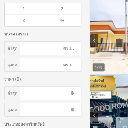
1
2
3
4+
ขนาด (ตร.ม.)
ต่ำสุด
สูงสุด
1
/
10
ราคา (฿)
ต่ำสุด
สูงสุด
ประเภทอสังหาริมทรัพย์