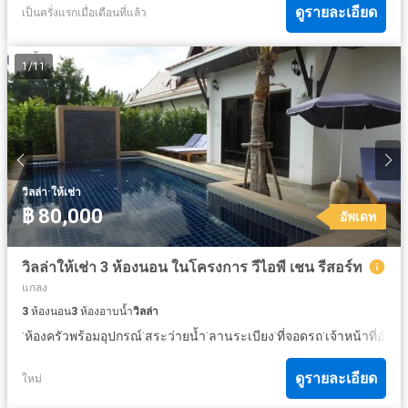
ดูรายละเอียด
เป็นครั่งแรกเมื่อเดือนที่แล้ว
1
/
11
·
วิลล่า
ให้เช่า
฿ 80,000
อัพเดท
วิลล่าให้เช่า 3 ห้องนอน ในโครงการ วีไอพี เชน รีสอร์ท
แกลง
3
ห้องนอน
3
ห้องอาบน้ำ
วิลล่า
·
·
·
·
·
ห้องครัวพร้อมอุปกรณ์
สระว่ายน้ำ
ลานระเบียง
ที่จอดรถ
เจ้าหน้าที่อำ
ดูรายละเอียด
ใหม่