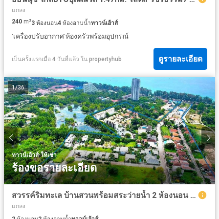
แกลง
240
m²
3
ห้องนอน
4
ห้องอาบน้ำ
ทาวน์เฮ้าส์
·
·
เครื่องปรับอากาศ
ห้องครัวพร้อมอุปกรณ์
ดูรายละเอียด
เป็นครั้งแรกเมื่อ 4 วันที่แล้ว
ใน
propertyhub
1
/
36
·
ทาวน์เฮ้าส์
ให้เช่า
ร้องขอรายละเอียด
สวรรค์ริมทะเล บ้านสวนพร้อมสระว่ายน้ำ 2 ห้องนอน 2 ห้องน้ำ ราคา 3.4 ล้าน โอเอซิส 3 A3
แกลง