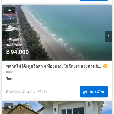
1
/
61
·
วิลล่า
ให้เช่า
฿ 94,000
พลาดไม่ได้! พูลวิลล่า 4 ห้องนอน ใกล้ทะเล สระส่วนตัวใหญ่ เพียง 8.65 ล้านบาท (ขาย/ให้เช่า)
แกลง
วิลล่า
ดูรายละเอียด
เป็นครั้งแรกเมื่อ 3 สัปดาห์ที่แล้ว
1
/
8