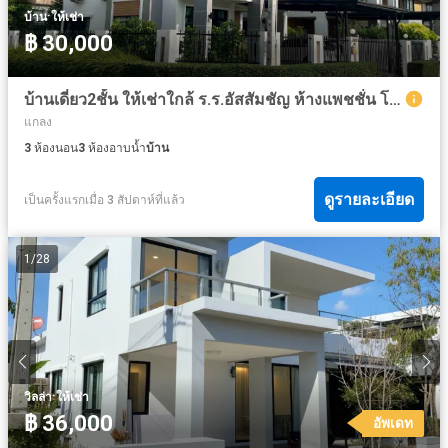
·
บ้าน
ให้เช่า
฿ 30,000
บ้านเดี่ยว2ชั้น ให้เช่าใกล้ ร.ร.อัสสัมชัญ ห้างแพชชั่น โฮมโปรระยอง
แกลง
3
ห้องนอน
3
ห้องอาบน้ำ
บ้าน
ดูรายละเอียด
เป็นครั้งแรกเมื่อ 3 สัปดาห์ที่แล้ว
1
/
28
·
วิลล่า
ให้เช่า
฿ 36,000
อัพเดท