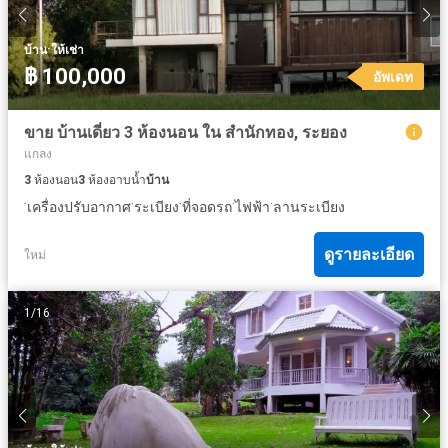
·
บ้าน
ให้เช่า
฿ 100,000
อัพเดท
ขาย บ้านเดี่ยว 3 ห้องนอน ใน สำนักทอง, ระยอง
แกลง
3
ห้องนอน
3
ห้องอาบน้ำ
บ้าน
·
·
·
·
·
เครื่องปรับอากาศ
ระเบียง
ที่จอดรถ
ไฟฟ้า
ลานระเบียง
ดูรายละเอียด
ใหม่
1
/
16