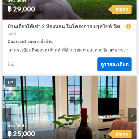
·
บ้าน
ให้เช่า
฿ 29,000
อัพเดท
บ้านเดี่ยวให้เช่า 2 ห้องนอน ในโครงการ บรุคไซด์ วัลเล่ย์
แกลง
2
ห้องนอน
2
ห้องอาบน้ำ
บ้าน
·
·
·
·
·
·
ลานระเบียง
ที่จอดรถ
เจ้าหน้าที่อำนวยความสะดวก
ยิม
ยาม
สระว่ายน้ำ
ดูรายละเอียด
ใหม่
1
/
7
·
บ้าน
ให้เช่า
฿ 25,000
อัพเดท