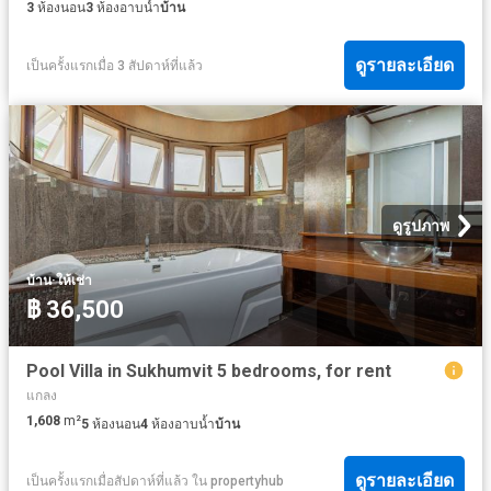
3
ห้องนอน
3
ห้องอาบน้ำ
บ้าน
ดูรายละเอียด
เป็นครั้งแรกเมื่อ 3 สัปดาห์ที่แล้ว
ดูรูปภาพ
·
บ้าน
ให้เช่า
฿ 36,500
Pool Villa in Sukhumvit 5 bedrooms, for rent
แกลง
1,608
m²
5
ห้องนอน
4
ห้องอาบน้ำ
บ้าน
ดูรายละเอียด
เป็นครั้งแรกเมื่อสัปดาห์ที่แล้ว
ใน
propertyhub