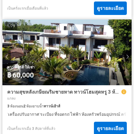
ดูรายละเอียด
เป็นครั่งแรกเมื่อเดือนที่แล้ว
1
/
79
·
ทาวน์เฮ้าส์
ให้เช่า
฿ 60,000
ความสุขหลังเกษียณริมชายหาด ทาวน์โฮมสุดหรู 3 ห้องนอน 2 ห้องน้ำ 3,950,000 บาท พร้อมสระว่ายน้ำส่วนกลางขนาดใหญ่ ใน VIP Chain Resort
แกลง
3
ห้องนอน
2
ห้องอาบน้ำ
ทาวน์เฮ้าส์
·
·
·
·
·
·
เครื่องปรับอากาศ
ระเบียง
ที่จอดรถ
ไฟฟ้า
ห้องครัวพร้อมอุปกรณ์
ครัวแ
ดูรายละเอียด
เป็นครั้งแรกเมื่อ 3 สัปดาห์ที่แล้ว