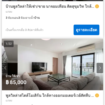
บ้านพูลวิลล่าให้เช่า/ขาย นาจอมเทียน ติดสุขุมวิท ใกล้หาดส่วนตัว
แกลง
3
ห้องนอน
3
ห้องอาบน้ำ
บ้าน
ดูรายละเอียด
เป็นครั้งแรกเมื่อ 3 สัปดาห์ที่แล้ว
1
/
22
·
บ้าน
ให้เช่า
฿ 85,000
พูลวิลล่าสไตล์โมเดิร์น ใกล้ทางออกมอเตอร์เวย์สัตหีบ ถนนสุขุมวิท พัทยา
แกลง