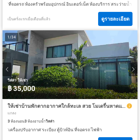
·
·
·
·
·
·
ที่จอดรถ
ห้องครัวพร้อมอุปกรณ์
อินเตอร์เน็ต
ห้องบริการ
สระว่ายน้ำ
ลาน
ดูรายละเอียด
เป็นครั่งแรกเมื่อเดือนที่แล้ว
1
/
34
·
วิลล่า
ให้เช่า
฿ 35,000
ให้เช่าบ้านพักตากอากาศใกล้ทะเล สวย โมเดริ์นหาดแม่รำพึงระยอง
แกลง
3
ห้องนอน
3
ห้องอาบน้ำ
วิลล่า
·
·
·
·
·
เครื่องปรับอากาศ
ระเบียง
ตู้บิวท์อิน
ที่จอดรถ
ไฟฟ้า