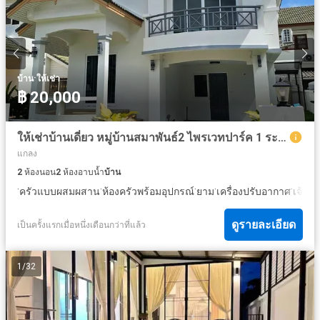
·
บ้าน
ให้เช่า
฿ 20,000
ให้เช่าบ้านเดี่ยว หมู่บ้านสมาพันธ์2 ไพรเวทปาร์ค 1 ระยอง ขนาดพื้นที่ 54 ตรว. ขนาด 2 นอน 2 น้ำ
แกลง
2
ห้องนอน
2
ห้องอาบน้ำ
บ้าน
·
·
·
·
·
ครัวแบบผสมผสาน
ห้องครัวพร้อมอุปกรณ์
ยาม
เครื่องปรับอากาศ
เจ้าห
ดูรายละเอียด
เป็นครั้งแรกเมื่อหนึ่งเดือนกว่าที่แล้ว
1
/
32