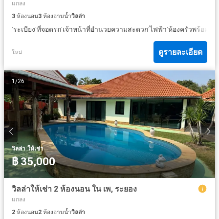
แกลง
3
ห้องนอน
3
ห้องอาบน้ำ
วิลล่า
·
·
·
·
·
ระเบียง
ที่จอดรถ
เจ้าหน้าที่อำนวยความสะดวก
ไฟฟ้า
ห้องครัวพร้อมอุป
ดูรายละเอียด
ใหม่
1
/
26
·
วิลล่า
ให้เช่า
฿ 35,000
วิลล่าให้เช่า 2 ห้องนอน ใน เพ, ระยอง
แกลง
2
ห้องนอน
2
ห้องอาบน้ำ
วิลล่า