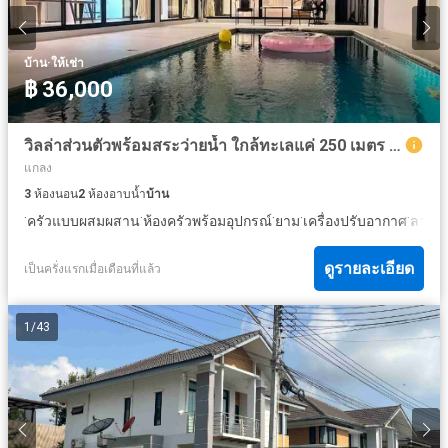
·
บ้าน
ให้เช่า
฿ 36,000
วิลล่าส่วนตัวพร้อมสระว่ายน้ำ ใกล้ทะเลแค่ 250 เมตร | บ้านเพ, ระยอง
แกลง
3
ห้องนอน
2
ห้องอาบน้ำ
บ้าน
·
·
·
·
·
·
ครัวแบบผสมผสาน
ห้องครัวพร้อมอุปกรณ์
ยาม
เครื่องปรับอากาศ
ลาน
ต
ดูรายละเอียด
เป็นครั่งแรกเมื่อเดือนที่แล้ว
1
/
43