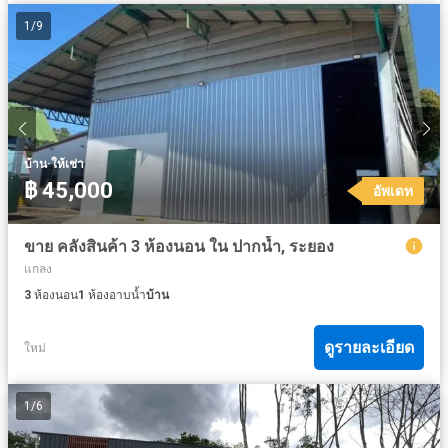
1
/
9
·
บ้าน
ให้เช่า
฿ 45,000
อัพเดท
ขาย คลังสินค้า 3 ห้องนอน ใน ปากน้ำ, ระยอง
แกลง
3
ห้องนอน
1
ห้องอาบน้ำ
บ้าน
ดูรายละเอียด
ใหม่
1
/
6