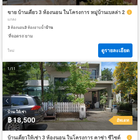
ขาย บ้านเดี่ยว 3 ห้องนอน ในโครงการ หมู่บ้านเบลล่า 2
แกลง
3
ห้องนอน
3
ห้องอาบน้ำ
บ้าน
·
·
ที่จอดรถ
ยาม
ดูรายละเอียด
ใหม่
1
/
11
·
บ้าน
ให้เช่า
฿ 18,500
อัพเดท
บ้านเดี่ยวให้เช่า 3 ห้องนอน ในโครงการ คาซ่า ซีไซด์