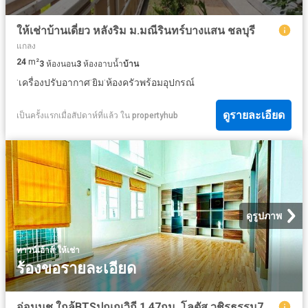
ให้เช่าบ้านเดี่ยว หลังริม ม.มณีรินทร์บางแสน ชลบุรี
แกลง
24
m²
3
ห้องนอน
3
ห้องอาบน้ำ
บ้าน
·
·
·
เครื่องปรับอากาศ
ยิม
ห้องครัวพร้อมอุปกรณ์
ดูรายละเอียด
เป็นครั้งแรกเมื่อสัปดาห์ที่แล้ว
ใน
propertyhub
ดูรูปภาพ
·
ทาวน์เฮ้าส์
ให้เช่า
ร้องขอรายละเอียด
อ่อนนุช ใกล้BTSปุณณวิถี 1.47กม. โลตัส วชิรธรรม7 800ม. ทาวน์โฮมหรู 4 ชั้นฟังก์ชันครบ 3 นอน 4 น้ำ 20 ตร.ว. 240 ตร.ม. ตลาดอุดมสุข 1.6 กม