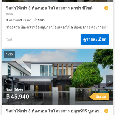
วิลล่าให้เช่า 3 ห้องนอน ในโครงการ คาซ่า ซีไซด์
แกลง
3
ห้องนอน
3
ห้องอาบน้ำ
วิลล่า
·
·
·
·
·
·
ที่จอดรถ
ห้องครัวพร้อมอุปกรณ์
อินเตอร์เน็ต
ห้องบริการ
สระว่ายน้ำ
เคเบ
ดูรายละเอียด
ใหม่
1
/
35
·
วิลล่า
ให้เช่า
฿ 45,940
อัพเดท
วิลล่าให้เช่า 3 ห้องนอน ในโครงการ กุญชร์สิริ บูเลอวาร์ด