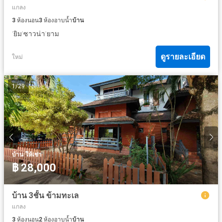
แกลง
3
ห้องนอน
3
ห้องอาบน้ำ
บ้าน
·
·
·
ยิม
ซาวน่า
ยาม
ดูรายละเอียด
ใหม่
1
/
29
·
บ้าน
ให้เช่า
฿ 28,000
บ้าน 3ชั้น ข้ามทะเล
แกลง
3
ห้องนอน
2
ห้องอาบน้ำ
บ้าน