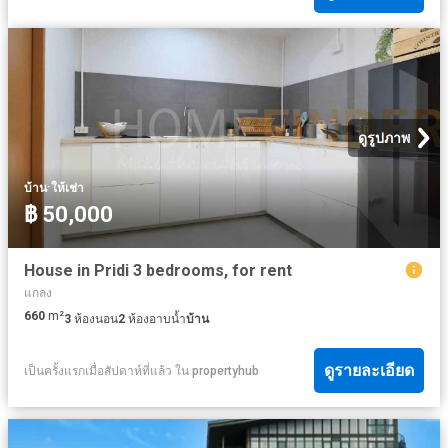
ดูรูปภาพ
·
บ้าน
ให้เช่า
฿ 50,000
House in Pridi 3 bedrooms, for rent
แกลง
660
m²
3
ห้องนอน
2
ห้องอาบน้ำ
บ้าน
ดูรายละเอียด
เป็นครั้งแรกเมื่อสัปดาห์ที่แล้ว
ใน
propertyhub