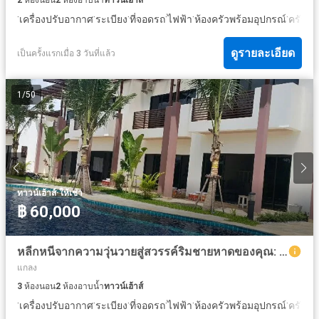
2
ห้องนอน
2
ห้องอาบน้ำ
ทาวน์เฮ้าส์
·
·
·
·
·
·
เครื่องปรับอากาศ
ระเบียง
ที่จอดรถ
ไฟฟ้า
ห้องครัวพร้อมอุปกรณ์
ครัวแ
ดูรายละเอียด
เป็นครั้งแรกเมื่อ 3 วันที่แล้ว
1
/
50
·
ทาวน์เฮ้าส์
ให้เช่า
฿ 60,000
หลีกหนีจากความวุ่นวายสู่สวรรค์ริมชายหาดของคุณ: ทาวน์เฮาส์ 3 ห้องนอนสุดหรูหราในรีสอร์ท ราคาเพียง 3,750,000 บาท
แกลง
3
ห้องนอน
2
ห้องอาบน้ำ
ทาวน์เฮ้าส์
·
·
·
·
·
·
เครื่องปรับอากาศ
ระเบียง
ที่จอดรถ
ไฟฟ้า
ห้องครัวพร้อมอุปกรณ์
ครัวแ