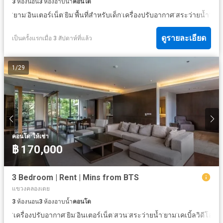
3
ห้องนอน
3
ห้องอาบน้ำ
คอนโด
·
·
·
·
·
·
·
ยาม
อินเตอร์เน็ต
ยิม
พื้นที่สำหรับเด็ก
เครื่องปรับอากาศ
สระว่ายน้ำ
ที่จ
ดูรายละเอียด
เป็นครั้งแรกเมื่อ 3 สัปดาห์ที่แล้ว
1
/
29
·
คอนโด
ให้เช่า
฿ 170,000
3 Bedroom | Rent | Mins from BTS
แขวงคลองเตย
3
ห้องนอน
3
ห้องอาบน้ำ
คอนโด
·
·
·
·
·
·
·
·
เครื่องปรับอากาศ
ยิม
อินเตอร์เน็ต
สวน
สระว่ายน้ำ
ยาม
เคเบิ้ลวิดีโอ
พื้