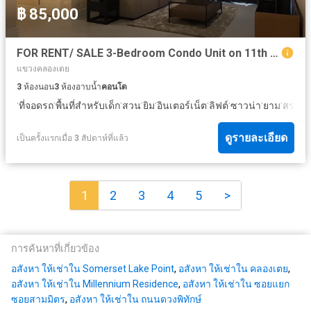
฿ 85,000
FOR RENT/ SALE 3-Bedroom Condo Unit on 11th Floor of Aguston Sukhumvit 22
แขวงคลองเตย
3
ห้องนอน
3
ห้องอาบน้ำ
คอนโด
·
·
·
·
·
·
·
·
·
ที่จอดรถ
พื้นที่สำหรับเด็ก
สวน
ยิม
อินเตอร์เน็ต
ลิฟต์
ซาวน่า
ยาม
สระว่า
ดูรายละเอียด
เป็นครั้งแรกเมื่อ 3 สัปดาห์ที่แล้ว
1
2
3
4
5
>
การค้นหาที่เกี่ยวข้อง
อสังหา ให้เช่าใน Somerset Lake Point
,
อสังหา ให้เช่าใน คลองเตย
,
อสังหา ให้เช่าใน Millennium Residence
,
อสังหา ให้เช่าใน ซอยแยก
ซอยสามมิตร
,
อสังหา ให้เช่าใน ถนนดวงพิทักษ์