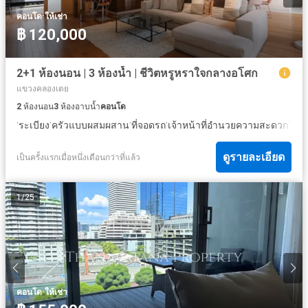
·
คอนโด
ให้เช่า
฿ 120,000
2+1 ห้องนอน | 3 ห้องน้ำ | ชีวิตหรูหราใจกลางอโศก
แขวงคลองเตย
2
ห้องนอน
3
ห้องอาบน้ำ
คอนโด
·
·
·
·
·
ระเบียง
ครัวแบบผสมผสาน
ที่จอดรถ
เจ้าหน้าที่อำนวยความสะดวก
ไฟฟ
ดูรายละเอียด
เป็นครั้งแรกเมื่อหนึ่งเดือนกว่าที่แล้ว
1
/
25
·
คอนโด
ให้เช่า