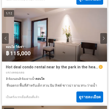
1
/
12
·
คอนโด
ให้เช่า
฿ 115,000
Hot deal condo rental near by the park in the heart of Asoke
แขวงคลองเตย
3
ห้องนอน
3
ห้องอาบน้ำ
คอนโด
·
·
·
·
·
·
·
·
ที่จอดรถ
พื้นที่สำหรับเด็ก
สวน
ยิม
ลิฟต์
ซาวน่า
ยาม
สระว่ายน้ำ
ดูรายละเอียด
เป็นครั่งแรกเมื่อเดือนที่แล้ว