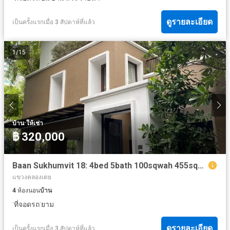
ดูรายละเอียด
เป็นครั้งแรกเมื่อ 3 สัปดาห์ที่แล้ว
1
/
15
·
บ้าน
ให้เช่า
฿ 320,000
Baan Sukhumvit 18: 4bed 5bath 100sqwah 455sqm. Private Pool 320,000/mth Am: 065619----
แขวงคลองเตย
4
ห้องนอน
บ้าน
·
·
ที่จอดรถ
ยาม
ดูรายละเอียด
เป็นครั้งแรกเมื่อ 3 สัปดาห์ที่แล้ว