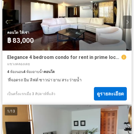
·
คอนโด
ให้เช่า
฿ 83,000
Elegance 4 bedroom condo for rent in prime location of Bangkok
แขวงคลองเตย
4
ห้องนอน
4
ห้องอาบน้ำ
คอนโด
·
·
·
·
·
·
ที่จอดรถ
ยิม
ลิฟต์
ซาวน่า
ยาม
สระว่ายน้ำ
ดูรายละเอียด
เป็นครั้งแรกเมื่อ 3 สัปดาห์ที่แล้ว
1
/
13