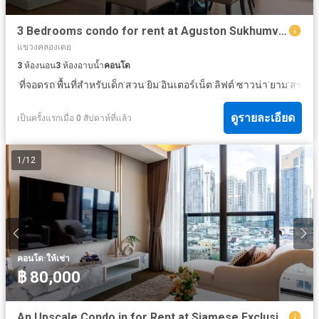
3 Bedrooms condo for rent at Aguston Sukhumvit 22
แขวงคลองเตย
3
ห้องนอน
3
ห้องอาบน้ำ
คอนโด
·
·
·
·
·
·
·
·
·
ที่จอดรถ
พื้นที่สำหรับเด็ก
สวน
ยิม
อินเตอร์เน็ต
ลิฟต์
ซาวน่า
ยาม
สระว่า
ดูรายละเอียด
เป็นครั้งแรกเมื่อ 0 สัปดาห์ที่แล้ว
1
/
12
·
คอนโด
ให้เช่า
฿ 80,000
An Upscale Condo in for Rent at Siamese Exclusive Queens