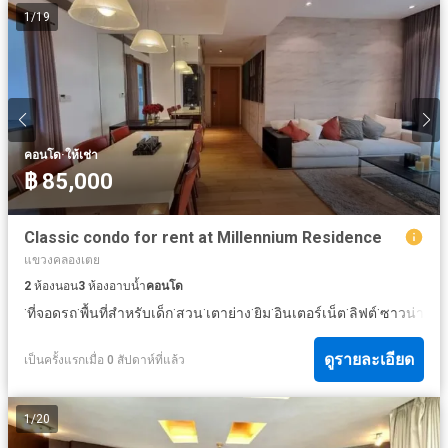
1
/
19
·
คอนโด
ให้เช่า
฿ 85,000
Classic condo for rent at Millennium Residence
แขวงคลองเตย
2
ห้องนอน
3
ห้องอาบน้ำ
คอนโด
·
·
·
·
·
·
·
·
·
ที่จอดรถ
พื้นที่สำหรับเด็ก
สวน
เตาย่าง
ยิม
อินเตอร์เน็ต
ลิฟต์
ซาวน่า
ยา
ดูรายละเอียด
เป็นครั้งแรกเมื่อ 0 สัปดาห์ที่แล้ว
1
/
20