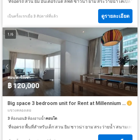
·
·
·
·
·
·
·
·
·
ที่จอดรถ
สวน
ยิม
อินเตอร์เน็ต
ลิฟต์
ซาวน่า
ยาม
สระว่ายน้ำ
เคเบิ้ลวิดีโ
ดูรายละเอียด
เป็นครั้งแรกเมื่อ 3 สัปดาห์ที่แล้ว
1
/
6
·
คอนโด
ให้เช่า
฿ 120,000
Big space 3 bedroom unit for Rent at Millennium Residence Sukhumvit 20
แขวงคลองเตย
3
ห้องนอน
3
ห้องอาบน้ำ
คอนโด
·
·
·
·
·
·
·
·
ที่จอดรถ
พื้นที่สำหรับเด็ก
สวน
ยิม
ซาวน่า
ยาม
สระว่ายน้ำ
สนามเทนนิ