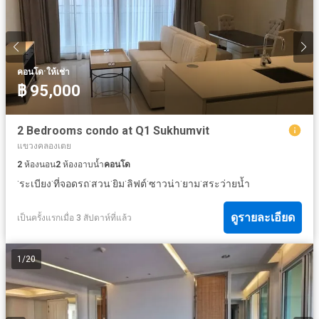
·
คอนโด
ให้เช่า
฿ 95,000
2 Bedrooms condo at Q1 Sukhumvit
แขวงคลองเตย
2
ห้องนอน
2
ห้องอาบน้ำ
คอนโด
·
·
·
·
·
·
·
·
ระเบียง
ที่จอดรถ
สวน
ยิม
ลิฟต์
ซาวน่า
ยาม
สระว่ายน้ำ
ดูรายละเอียด
เป็นครั้งแรกเมื่อ 3 สัปดาห์ที่แล้ว
1
/
20