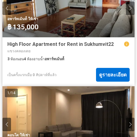
·
อพาร์ทเม้นท์์
ให้เช่า
฿ 135,000
High Floor Apartment for Rent in Sukhumvit22
แขวงคลองเตย
3
ห้องนอน
4
ห้องอาบน้ำ
อพาร์ทเม้นท์์
ดูรายละเอียด
เป็นครั้งแรกเมื่อ 0 สัปดาห์ที่แล้ว
1
/
14
·
คอนโด
ให้เช่า