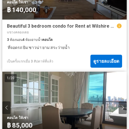
·
คอนโด
ให้เช่า
฿ 140,000
Beautiful 3 bedroom condo for Rent at Wilshire Condominium Sukhumvit 22
แขวงคลองเตย
3
ห้องนอน
4
ห้องอาบน้ำ
คอนโด
·
·
·
·
·
ที่จอดรถ
ยิม
ซาวน่า
ยาม
สระว่ายน้ำ
ดูรายละเอียด
เป็นครั้งแรกเมื่อ 3 สัปดาห์ที่แล้ว
1
/
20
·
คอนโด
ให้เช่า
฿ 85,000