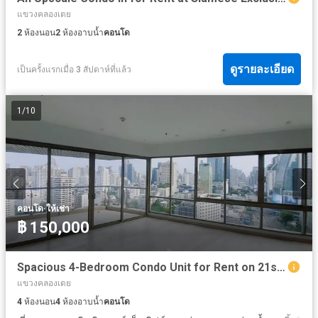
แขวงคลองเตย
2
ห้องนอน
2
ห้องอาบน้ำ
คอนโด
ดูรายละเอียด
เป็นครั้งแรกเมื่อ 3 สัปดาห์ที่แล้ว
1
/
10
·
คอนโด
ให้เช่า
฿ 150,000
Spacious 4-Bedroom Condo Unit for Rent on 21st at The Lakes
แขวงคลองเตย
4
ห้องนอน
4
ห้องอาบน้ำ
คอนโด