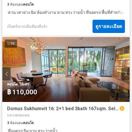
3
ห้องนอน
คอนโด
·
·
·
·
·
·
·
·
·
สวน
เตาย่าง
ยิม
ห้องทำงาน
ยาม
สระว่ายน้ำ
ที่จอดรถ
พื้นที่สำหรับเด็ก
อ
ดูรายละเอียด
เป็นครั่งแรกเมื่อเดือนที่แล้ว
1
/
30
·
คอนโด
ให้เช่า
฿ 110,000
Domus Sukhumvit 16: 2+1 bed 3bath 167sqm. Sell 45,000,000 rent 110,000/mth. Am: 065619----
แขวงคลองเตย
3
ห้องนอน
คอนโด
·
·
·
·
ที่จอดรถ
ยิม
ยาม
สระว่ายน้ำ