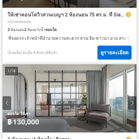
ให้เช่าคอนโดวิวสวนเบญฯ 2 ห้องนอน 75 ตร.ม. ที่ Siamese Exclusive Queens
แขวงคลองเตย
2
ห้องนอน
2
ห้องอาบน้ำ
คอนโด
·
·
·
·
·
·
·
ที่จอดรถ
เจ้าหน้าที่อำนวยความสะดวก
สวน
ยิม
ซาวน่า
ยาม
สระว่ายน้
ดูรายละเอียด
เป็นครั้งแรกเมื่อ 3 สัปดาห์ที่แล้ว
1
/
18
·
คอนโด
ให้เช่า
฿ 130,000