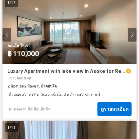
1
/
13
·
คอนโด
ให้เช่า
฿ 110,000
Luxury Apartment with lake view in Asoke for Rent near BTS Asoke
แขวงคลองเตย
2
ห้องนอน
2
ห้องอาบน้ำ
คอนโด
·
·
·
·
·
·
·
ที่จอดรถ
สวน
ยิม
อินเตอร์เน็ต
ลิฟต์
ยาม
สระว่ายน้ำ
ดูรายละเอียด
เป็นครั่งแรกเมื่อเดือนที่แล้ว
1
/
11