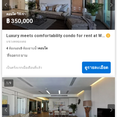
·
คอนโด
ให้เช่า
฿ 350,000
Luxury meets comfortability condo for rent at Wilshire Condominium Sukhumvit 22
แขวงคลองเตย
4
ห้องนอน
5
ห้องอาบน้ำ
คอนโด
·
·
ที่จอดรถ
ยาม
ดูรายละเอียด
เป็นครั่งแรกเมื่อเดือนที่แล้ว
1
/
9