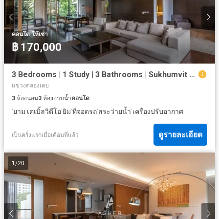
·
คอนโด
ให้เช่า
฿ 170,000
3 Bedrooms | 1 Study | 3 Bathrooms | Sukhumvit Prime Location
แขวงคลองเตย
3
ห้องนอน
3
ห้องอาบน้ำ
คอนโด
·
·
·
·
·
·
ยาม
เคเบิ้ลวิดีโอ
ยิม
ที่จอดรถ
สระว่ายน้ำ
เครื่องปรับอากาศ
ดูรายละเอียด
เป็นครั่งแรกเมื่อเดือนที่แล้ว
1
/
20