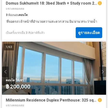
Domus Sukhumvit 18: 3bed 3bath + Study room 250sqm. 200k/mth. Am: 065619----
แขวงคลองเตย
3
ห้องนอน
คอนโด
·
·
·
·
·
·
ที่จอดรถ
เจ้าหน้าที่อำนวยความสะดวก
สวน
ยิม
ยาม
สระว่ายน้ำ
ดูรายละเอียด
เป็นครั้งแรกเมื่อ 3 สัปดาห์ที่แล้ว
1
/
63
·
คอนโด
ให้เช่า
฿ 200,000
Millennium Residence Duplex Penthouse: 325 sqm 4X Floor 3bed 4bath 75,000,000 Am: 065619----
แขวงคลองเตย