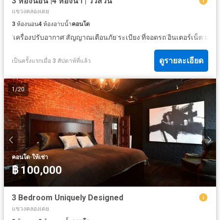
3 ห้องนอน |4 ห้องน้ำ | วิวสวน
แขวงคลองเตย
3
ห้องนอน
4
ห้องอาบน้ำ
คอนโด
·
·
·
·
·
·
เครื่องปรับอากาศ
สัญญาณเตือนภัย
ระเบียง
ที่จอดรถ
อินเตอร์เน็ต
มุม
ดูรายละเอียด
เป็นครั้งแรกเมื่อ 3 สัปดาห์ที่แล้ว
1
/
20
·
คอนโด
ให้เช่า
฿ 100,000
3 Bedroom Uniquely Designed
แขวงคลองเตย