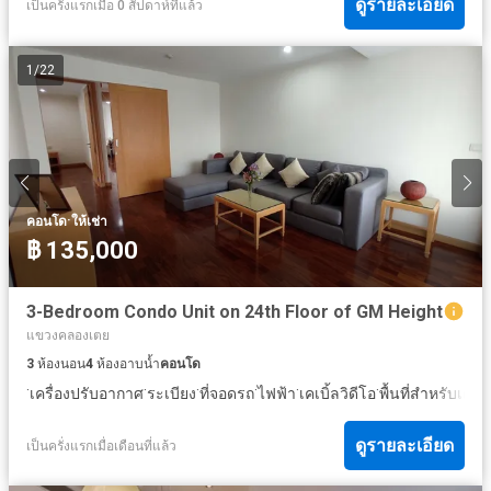
ดูรายละเอียด
เป็นครั้งแรกเมื่อ 0 สัปดาห์ที่แล้ว
1
/
22
·
คอนโด
ให้เช่า
฿ 135,000
3-Bedroom Condo Unit on 24th Floor of GM Height
แขวงคลองเตย
3
ห้องนอน
4
ห้องอาบน้ำ
คอนโด
·
·
·
·
·
·
·
เครื่องปรับอากาศ
ระเบียง
ที่จอดรถ
ไฟฟ้า
เคเบิ้ลวิดีโอ
พื้นที่สำหรับเด็ก
ดูรายละเอียด
เป็นครั่งแรกเมื่อเดือนที่แล้ว