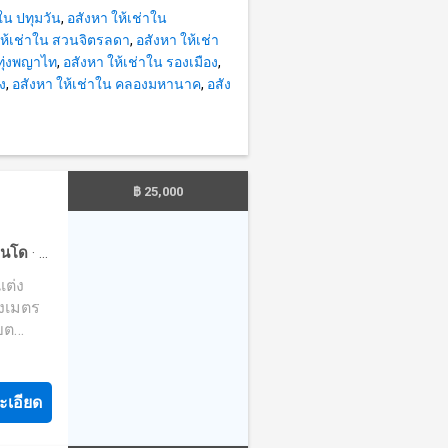
วยบริการ
ใน ปทุมวัน
,
อสังหา ให้เช่าใน
หลาย
ให้เช่าใน สวนจิตรลดา
,
อสังหา ให้เช่า
้นนำ
 ทุ่งพญาไท
,
อสังหา ให้เช่าใน รองเมือง
,
ำหรับ
ง
,
อสังหา ให้เช่าใน คลองมหานาค
,
อสัง
่อจัดหา
าคาสุด
฿ 25,000
ne:
นโด
·
ที่
·
ห้อง
างเมตร
เขต
ยเข้า
ะเอียด