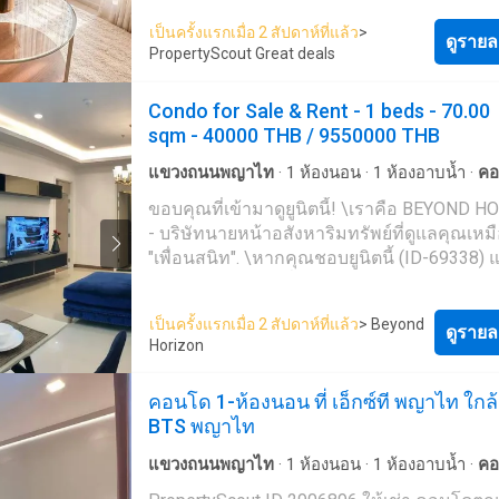
นัดหมายเข้าชมรายการที่คุณต้องการ ข้อมูลสิ่งอำนวย
เป็นครั้งแรกเมื่อ 2 สัปดาห์ที่แล้ว
>
ความสะดวกต่างๆ: * ระเบียง * ไมโครเวฟ * ตู้เย็น *
ดูรายล
PropertyScout Great deals
เตาไฟฟ้า * ทีวี พื้นที่ส่วนกลาง: * สร้างเสร็จในปี 2018
* กล้องวงจรปิด * ฟิตเนส * ระบบรักษาความปลอดภัย
Condo for Sale & Rent - 1 beds - 70.00
24 ชม. * สระว่ายน้ำ * ลานจอดรถในร่ม ยังไม่เจอที่พัก
sqm - 40000 THB / 9550000 THB
ที่ถูกใจใช่หรือไม่ เรามุ่งเน้นไปที่การปล่อยเช่าและขาย
อสังหาริมทรัพย์ทั่วประเทศไทย ทั้งในกรุงเทพฯ 
แขวงถนนพญาไท
·
1
ห้องนอน
·
1
ห้องอาบน้ำ
·
คอ
พัทยา หัวหิน เกาะสมุย เชียงใหม่ และที่อื่นๆ อี
จอดรถ
·
เจ้าหน้าที่อำนวยความสะดวก
·
สวน
·
ยิม
ขอบคุณที่เข้ามาดูยูนิตนี้! \เราคือ BEYOND 
มากมาย ด้วยบริการจากทีมงานที่เป็นมืออาชีพ
·
ยาม
·
สระว่ายน้ำ
- บริษัทนายหน้าอสังหาริมทรัพย์ที่ดูแลคุณเหม
รวดเร็ว และหลากหลายภาษา เราเป็นหนึ่งใน
"เพื่อนสนิท". \หากคุณชอบยูนิตนี้ (ID-69338) 
อสังหาริมทรัพย์ชั้นนำของประเทศไทย และส
ต้องการดูตัวเลือกที่คล้ายกัน,​ โปรดติดต่อเราได
ช่วยจัดหาที่พักสำหรับเช่า และขายให้กับคุณได้
พวกเรารู้จักกรุงเทพฯ เป็นอย่างดี.​ เพียงแค่คุ
เราเลยวันนี้ เพื่อจัดหาอสังหาริมทรัพย์ที่เหมาะ
เป็นครั้งแรกเมื่อ 2 สัปดาห์ที่แล้ว
> Beyond
ความต้องการ แล้วเราจะเตรียมรายการตัวเลือ
ดูรายล
ให้กับคุณในราคาสุดคุ้ม - โดยที่ไม่มีค่าใช้จ่ายใด
Horizon
โดยเร็ว. ------------------------------------------
PropertyScout --- https://propertyscout.co.t----
------------------------------- เราสื่อสารได้หลายภาษา
Mobile phone: +66 24 607---- Facebook:
คอนโด 1-ห้องนอน ที่ เอ็กซ์ที พญาไท ใกล้
(ไทย, อังกฤษ, Deutsch, Español) LINE ID: @---
https://www.facebook.com/propertyscout.c---- Li
BTS พญาไท
-n (อย่าลืมใส่เครื่องหมาย "@") --------------------------
@-------b Whatsapp: +66 92 547 ---- Email:
-----------------------------------------------------
contact_prop----@propertyscout.co.th
แขวงถนนพญาไท
·
1
ห้องนอน
·
1
ห้องอาบน้ำ
·
คอ
หากมีคำถามหรือต้องการความช่วยเหลือ​. โปร
จอดรถ
·
เจ้าหน้าที่อำนวยความสะดวก
·
สวน
·
ยิม