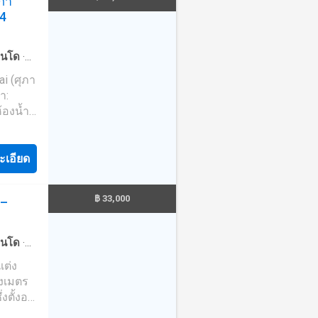
ุภา
44
ย ทั้ง
งใหม่
นโด
·
่เป็นมือ
จอดรถ
·
ai (ศุภา
ึ่งใน
า:
 และ
กับคุณ
ที่
ม่มีค่า
ะเอียด
฿ 33,000
ท–
ne:
นโด
·
วน
·
ยิม
างเมตร
ตั้งอยู่
ิดต่อ