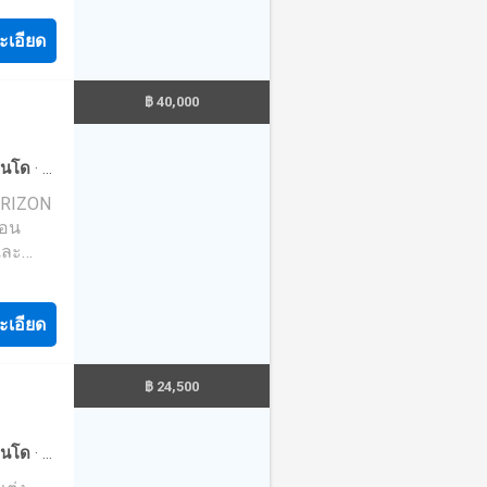
ะเอียด
฿ 40,000
ภูเก็ต
นโด
·
ที่
ก
·
ซาวน่า
HORIZON
ือน
ตัวแทน
และ
ามารถ
้เลย
 ติดต่อ
ณบอก
สมที่สุด
กให้คุณ
ะเอียด
ๆ ---
---------
฿ 24,500
--------
ne:
---​
นโด
·
ที่
ดติดต่อ
·
ห้อง