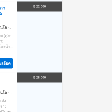
ภูเก็ต
฿ 22,000
ุภา
ก
45
ตัวแทน
ามารถ
นโด
·
 ติดต่อ
จอดรถ
·
ai (ศุภา
สมที่สุด
า:
ๆ ---
ne:
ะเอียด
฿ 28,000
นโด
·
ที่
·
ห้อง
าราง
ยู่ในเขต