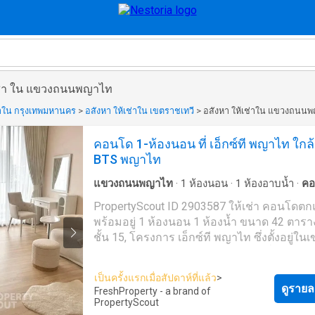
เช่า ใน แขวงถนนพญาไท
่าใน กรุงเทพมหานคร
>
อสังหา ให้เช่าใน เขตราชเทวี
>
อสังหา ให้เช่าใน แขวงถนน
คอนโด 1-ห้องนอน ที่ เอ็กซ์ที พญาไท ใกล้
BTS พญาไท
แขวงถนนพญาไท
·
1
ห้องนอน
·
1
ห้องอาบน้ำ
·
คอ
จอดรถ
·
เจ้าหน้าที่อำนวยความสะดวก
·
สวน
·
ยิม
PropertyScout ID 2903587 ให้เช่า คอนโดตกแต่ง
สมุด
·
ห้องทำงาน
·
ยาม
·
สระว่ายน้ำ
พร้อมอยู่ 1 ห้องนอน 1 ห้องน้ำ ขนาด 42 ตาร
ชั้น 15, โครงการ เอ็กซ์ที พญาไท ซึ่งตั้งอยู่ใน
ราชเทวี ใกล้ BTS พญาไทติดต่อเราเพื่อนัดหมา
ชมรายการที่คุณต้องการ พื้นที่ส่วนกลาง: * สร้างเสร็จ
เป็นครั้งแรกเมื่อสัปดาห์ที่แล้ว
>
ในปี 2023 * ลานจอดรถในร่ม * สระว่ายน้ำ * ฟิตเนส *
ดูรายล
FreshProperty - a brand of
กล้องวงจรปิด * สวน * ห้องสัมนา ยังไม่เจอที่พักที่ถูกใจ
PropertyScout
ใช่หรือไม่ เรามุ่งเน้นไปที่การปล่อยเช่าและขาย