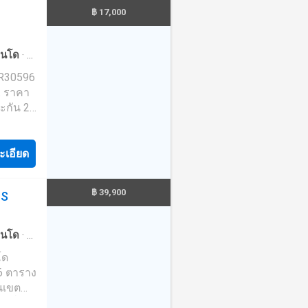
ภูเก็ต
฿ 17,000
1
ก
ตัวแทน
นโด
·
ที่
ามารถ
 R30596
 ติดต่อ
. ราคา
สมที่สุด
ๆ ---
ะเอียด
ne:
฿ 39,900
TS
นโด
·
ที่
56 ตาราง
ในเขต
าเพื่อ