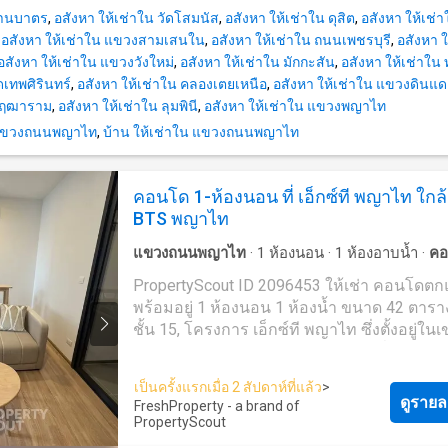
เกาะสมุย เชียงใหม่ และที่อื่นๆ อีกมากมาย ด้
บ้านบาตร
,
อสังหา ให้เช่าใน วัดโสมนัส
,
อสังหา ให้เช่าใน ดุสิต
,
อสังหา ให้เช่า
จากทีมงานที่เป็นมืออาชีพ รวดเร็ว และหลาก
,
อสังหา ให้เช่าใน แขวงสามเสนใน
,
อสังหา ให้เช่าใน ถนนเพชรบุรี
,
อสังหา 
ภาษา เราเป็นหนึ่งในตัวแทนอสังหาริมทรัพย์ชั
อสังหา ให้เช่าใน แขวงวังใหม่
,
อสังหา ให้เช่าใน มักกะสัน
,
อสังหา ให้เช่าใน
ของประเทศไทย และสามารถช่วยจัดหาที่พักส
ดเทพศิรินทร์
,
อสังหา ให้เช่าใน คลองเตยเหนือ
,
อสังหา ให้เช่าใน แขวงดินแด
เช่า และขายให้กับคุณได้ ติดต่อเราเลยวันนี้ เพื
าพฤฒาราม
,
อสังหา ให้เช่าใน ลุมพินี
,
อสังหา ให้เช่าใน แขวงพญาไท
อสังหาริมทรัพย์ที่เหมาะสมที่สุดให้กับคุณในร
 แขวงถนนพญาไท
,
บ้าน ให้เช่าใน แขวงถนนพญาไท
คุ้ม - โดยที่ไม่มีค่าใช้จ่ายใดๆ --- PropertyScout ---
https://propertyscout.co.t---- Mobile phone: +66 24
607---- Facebook:
คอนโด 1-ห้องนอน ที่ เอ็กซ์ที พญาไท ใกล้
https://www.facebook.com/propertyscout.c---- Li
BTS พญาไท
@-------e Whatsapp: +66 92 663 ---- Email:
contact_prop----@propertyscout.co.th
แขวงถนนพญาไท
·
1
ห้องนอน
·
1
ห้องอาบน้ำ
·
คอ
จอดรถ
·
เจ้าหน้าที่อำนวยความสะดวก
·
สวน
·
ยิม
PropertyScout ID 2096453 ให้เช่า คอนโดตกแต่ง
สมุด
·
ห้องทำงาน
·
ยาม
·
สระว่ายน้ำ
พร้อมอยู่ 1 ห้องนอน 1 ห้องน้ำ ขนาด 42 ตาร
ชั้น 15, โครงการ เอ็กซ์ที พญาไท ซึ่งตั้งอยู่ใน
ราชเทวี ใกล้ BTS พญาไทติดต่อเราเพื่อนัดหมา
ชมรายการที่คุณต้องการ พื้นที่ส่วนกลาง: * สร้างเสร็จ
เป็นครั้งแรกเมื่อ 2 สัปดาห์ที่แล้ว
>
ในปี 2023 * ลานจอดรถในร่ม * สระว่ายน้ำ * ฟิตเนส *
ดูรายล
FreshProperty - a brand of
กล้องวงจรปิด * สวน * ห้องสัมนา ยังไม่เจอที่พักที่ถูกใจ
PropertyScout
ใช่หรือไม่ เรามุ่งเน้นไปที่การปล่อยเช่าและขาย