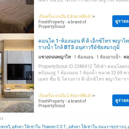
ราชเทวี ใกล้ BTS พญาไทติดต่อเราเพื่อนัดหมา
ชมรายการที่คุณต้องการ ข้อมูลสิ่งอำนวยความ
เป็นครั้งแรกเมื่อ 2 สัปดาห์ที่แล้ว
>
สะดวกต่างๆ: * ไมโครเวฟ * ตู้เย็น * ทีวี พื้นที่ส่วนกลาง:
ดูรายล
FreshProperty - a brand of
* สร้างเสร็จในปี 2023 * ลานจอดรถในร่ม * สระว่าย
PropertyScout
น้ำ * ฟิตเนส * กล้องวงจรปิด * สวน * ห้องสัมนา ยังไม่
เจอที่พักที่ถูกใจใช่หรือไม่ เรามุ่งเน้นไปที่การปล่อยเช่า
คอนโด 1-ห้องนอน ที่ ดิ เอ็กซ์โทร พญาไ
และขายอสังหาริมทรัพย์ทั่วประเทศไทย ทั้งใน
รางน้ำ ใกล้ BTS อนุสาวรีย์ชัยสมรภูมิ
กรุงเทพฯ ภูเก็ต พัทยา หัวหิน เกาะสมุย เชียงใ
ที่อื่นๆ อีกมากมาย ด้วยบริการจากทีมงานที่เป็
แขวงถนนพญาไท
·
1
ห้องนอน
·
1
ห้องอาบน้ำ
·
คอ
อาชีพ รวดเร็ว และหลากหลายภาษา เราเป็นหน
พื้นที่สำหรับเด็ก
·
เจ้าหน้าที่อำนวยความสะดวก
·
ส
PropertyScout ID 2286912 ให้เช่า คอนโดตกแต่ง
ตัวแทนอสังหาริมทรัพย์ชั้นนำของประเทศไทย
·
ห้องทำงาน
·
ซาวน่า
·
ยาม
·
สระว่ายน้ำ
พร้อมอยู่ 1 ห้องนอน 1 ห้องน้ำ ขนาด 32.69 ต
สามารถช่วยจัดหาที่พักสำหรับเช่า และขายให้
เมตร ชั้น 9, โครงการ ดิ เอ็กซ์โทร พญาไท–รางน
ได้ ติดต่อเราเลยวันนี้ เพื่อจัดหาอสังหาริมทรัพย์
ตั้งอยู่ในเขตราชเทวี ใกล้ BTS อนุสาวรีย์ชัยสม
เหมาะสมที่สุดให้กับคุณในราคาสุดคุ้ม - โดยที่ไ
ติดต่อเราเพื่อนัดหมายเข้าชมรายการที่คุณต้อ
ใช้จ่ายใดๆ --- PropertyScout ---
เป็นครั้งแรกเมื่อ 2 สัปดาห์ที่แล้ว
>
พื้นที่ส่วนกลาง: * สร้างเสร็จในปี 2025 * ลานจอดรถใน
ดูรายล
https://propertyscout.co.t---- Mobile phone: +66 24
FreshProperty - a brand of
ร่ม * เซาว์น่า * สระว่ายน้ำ * กล้องวงจรปิด * สวน *
PropertyScout
607---- Facebook:
ห้องสัมนา ยังไม่เจอที่พักที่ถูกใจใช่หรือไม่ เรามุ่งเน้น
https://www.facebook.com/propertyscout.c---- Li
ไปที่การปล่อยเช่าและขายอสังหาริมทรัพย์ทั่ว
อง
@-------e Whatsapp: +66 92 663 ---- Email:
ประเทศไทย ทั้งในกรุงเทพฯ ภูเก็ต พัทยา หัวหิ
contact_prop----@propertyscout.co.th
าชเทวี
,
อสังหา ให้เช่าใน Thanon C S T
,
อสังหา ให้เช่าใน ถนนราชปรารภ
,