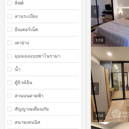
ลิฟต์
ลานระเบียง
อินเตอร์เน็ต
1
/
10
เตาย่าง
มุมมองแบบพาโนรามา
น้ำ
ตู้บิวท์อิน
สวนบนดาดฟ้า
สัญญาณเตือนภัย
1
/
10
สนามเทนนิส