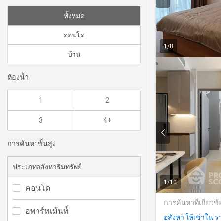
ทั้งหมด
คอนโด
1
/
8
บ้าน
ห้องน้ำ
1
2
3
4+
การค้นหาขั้นสูง
ประเภทอสังหาริมทรัพย์
1
/
10
คอนโด
การค้นหาที่เกี่ยวข้
อพาร์ทเม้นท์์
อสังหา ให้เช่าใน ร