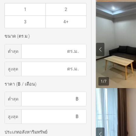
1
2
3
4+
ขนาด (ตร.ม.)
ต่ำสุด
สูงสุด
1
/
7
ราคา (฿ / เดือน)
ต่ำสุด
สูงสุด
ประเภทอสังหาริมทรัพย์