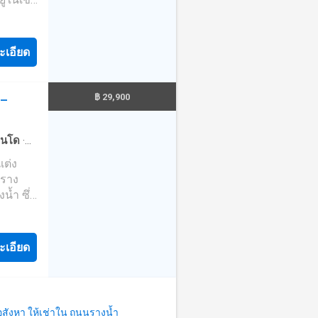
ยเข้า
ะเอียด
฿ 29,900
ท–
หม่ และ
นมือ
นโด
·
ึ่งใน
วน
·
ยิม
 และ
าราง
กับคุณ
้ำ ซึ่ง
ที่
รภูมิ
ม่มีค่า
งการ
ะเอียด
ne:
น
อสังหา ให้เช่าใน ถนนรางน้ำ