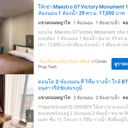
อสังหาริมทรัพย์ทั่วประเทศไทย ทั้งในกรุงเทพฯ 
ให้เช่า Maestro 07 Victory Monument 
พัทยา หัวหิน เกาะสมุย เชียงใหม่ และที่อื่นๆ อี
ห้องนอน 1 ห้องน้ำ 29 ตร.ม. 17,000 บาท
มากมาย ด้วยบริการจากทีมงานที่เป็นมืออาชีพ
รวดเร็ว และหลากหลายภาษา เราเป็นหนึ่งใน
แขวงถนนพญาไท
·
1
ห้องนอน
·
1
ห้องอาบน้ำ
·
คอ
อสังหาริมทรัพย์ชั้นนำของประเทศไทย และส
จอดรถ
·
ยิม
·
ซาวน่า
·
ยาม
·
สระว่ายน้ำ
คอนโด: Maestro 07 Victory Monument รหัส:
ช่วยจัดหาที่พักสำหรับเช่า และขายให้กับคุณได้
แบบห้อง: 1 ห้องนอน 1 ห้องน้ำ ขนาด: 29 ตร.ม
เราเลยวันนี้ เพื่อจัดหาอสังหาริมทรัพย์ที่เหมาะ
เช่า: 17,000 บาท/เดือน ล่วงหน้า 1 เดือน ค่าประกัน 2
ให้กับคุณในราคาสุดคุ้ม - โดยที่ไม่มีค่าใช้จ่ายใด
เดือน สัญญาขั้นต่ำ 1 ปี
PropertyScout --- https://propertyscout.co.t----
Mobile phone: +66 24 607---- Facebook:
เป็นครั้งแรกเมื่อ 2 สัปดาห์ที่แล้ว
> Condo
ดูรายล
https://www.facebook.com/propertyscout.c---- Li
Prop Tech
@-------e Whatsapp: +66 92 663 ---- Email:
contact_prop----@propertyscout.co.th
คอนโด 2-ห้องนอน ที่ ริทึ่ม รางน้ำ ใกล้ B
อนุสาวรีย์ชัยสมรภูมิ
แขวงถนนพญาไท
·
2
ห้องนอน
·
2
ห้องอาบน้ำ
·
คอ
จอดรถ
·
ยิม
·
ซาวน่า
·
ยาม
·
สระว่ายน้ำ
PropertyScout ID 3093829 ให้เช่า/ขาย คอนโด
ตกแต่งพร้อมอยู่ 2 ห้องนอน 2 ห้องน้ำ ขนาด 
เมตร ชั้น 11, โครงการ ริทึ่ม รางน้ำ ซึ่งตั้งอยู่
ราชเทวี ใกล้ BTS อนุสาวรีย์ชัยสมรภูมิติดต่อเร