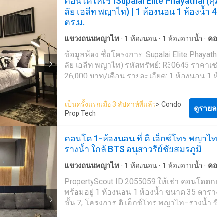
คอนโดให้เช่าSupalai Elite Phayathai (ศ
ว่ายน้ำ * ลานจอดรถในร่ม * ฟิตเนส * สวน * ห้องสัม
@-------e Whatsapp: +66 92 663 ---- Email:
ลัย เอลีท พญาไท) | 1 ห้องนอน 1 ห้องน้ำ 
นา ยังไม่เจอที่พักที่ถูกใจใช่หรือไม่ เรามุ่งเน้นไปที่การ
contact_prop----@propertyscout.co.th
ตร.ม.
ปล่อยเช่าและขายอสังหาริมทรัพย์ทั่วประเทศไท
ในกรุงเทพฯ ภูเก็ต พัทยา หัวหิน เกาะสมุย เชีย
แขวงถนนพญาไท
·
1
ห้องนอน
·
1
ห้องอาบน้ำ
·
คอ
และที่อื่นๆ อีกมากมาย ด้วยบริการจากทีมงานที
ยาม
·
เจ้าหน้าที่อำนวยความสะดวก
·
ซาวน่า
·
ที่
ข้อมูลห้อง ชื่อโครงการ: Supalai Elite Phayath
อาชีพ รวดเร็ว และหลากหลายภาษา เราเป็นหน
ยิม
·
น้ำ
·
ไฟฟ้า
·
สระว่ายน้ำ
·
สวน
ลัย เอลีท พญาไท) รหัสทรัพย์: R30645 ราคาเช่
ตัวแทนอสังหาริมทรัพย์ชั้นนำของประเทศไทย
26,000 บาท/เดือน รายละเอียด: 1 ห้องนอน 1 ห้องน้ำ
สามารถช่วยจัดหาที่พักสำหรับเช่า และขายให้
ขนาด: 44 ตารางเมตร - ล่วงหน้า 1 เดือน - - ค่าประกัน
ได้ ติดต่อเราเลยวันนี้ เพื่อจัดหาอสังหาริมทรัพย์
2 เดือน - - สัญญาขั้นต่ำ 1 ปี - สนใจ สามารถนัดชม
เหมาะสมที่สุดให้กับคุณในราคาสุดคุ้ม - โดยที่ไ
เป็นครั้งแรกเมื่อ 3 สัปดาห์ที่แล้ว
> Condo
ห้องผ่านทาง Line --: @condoproptech
ดูรายล
ใช้จ่ายใดๆ --- PropertyScout ---
Prop Tech
https://propertyscout.co.t---- Mobile phone: +66 24
607---- Facebook:
คอนโด 1-ห้องนอน ที่ ดิ เอ็กซ์โทร พญาไ
https://www.facebook.com/propertyscout.c---- Li
รางน้ำ ใกล้ BTS อนุสาวรีย์ชัยสมรภูมิ
@-------b Whatsapp: +66 92 547 ---- Email:
contact_prop----@propertyscout.co.th
แขวงถนนพญาไท
·
1
ห้องนอน
·
1
ห้องอาบน้ำ
·
คอ
พื้นที่สำหรับเด็ก
·
เจ้าหน้าที่อำนวยความสะดวก
·
ส
PropertyScout ID 2055059 ให้เช่า คอนโดตกแต่ง
·
ห้องทำงาน
·
ซาวน่า
·
ยาม
·
สระว่ายน้ำ
พร้อมอยู่ 1 ห้องนอน 1 ห้องน้ำ ขนาด 35 ตาร
ชั้น 7, โครงการ ดิ เอ็กซ์โทร พญาไท–รางน้ำ ซึ่ง
ในเขตราชเทวี ใกล้ BTS อนุสาวรีย์ชัยสมรภูมิต