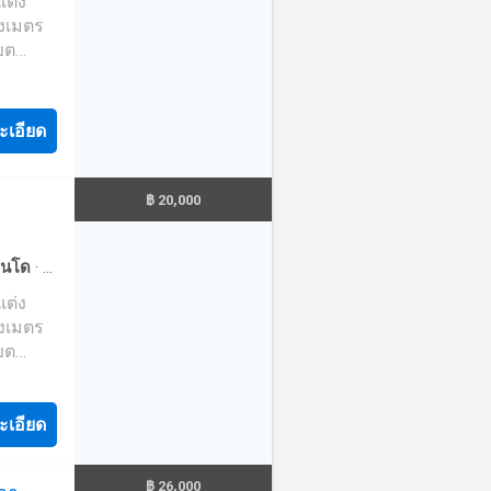
างเมตร
t and
เขต
ยเข้า
ะเอียด
฿ 20,000
น
วยบริการ
นโด
·
ที่
หลาย
·
ห้อง
้นนำ
างเมตร
ำหรับ
เขต
่อจัดหา
ยเข้า
าคาสุด
ะเอียด
ne:
฿ 26,000