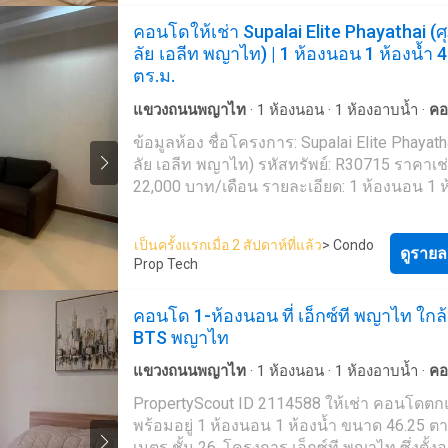
อสังหาริมทรัพย์ทั่วประเทศไทย ทั้งในกรุงเทพฯ 
คอนโดให้เช่า Supalai Elite Phayathai (ศ
พัทยา หัวหิน เกาะสมุย เชียงใหม่ และที่อื่นๆ อี
ลัย เอลีท พญาไท) | 1 ห้องนอน 1 ห้องน้ำ 
มากมาย ด้วยบริการจากทีมงานที่เป็นมืออาชีพ
ตร.ม.
รวดเร็ว และหลากหลายภาษา เราเป็นหนึ่งใน
อสังหาริมทรัพย์ชั้นนำของประเทศไทย และส
แขวงถนนพญาไท
·
1
ห้องนอน
·
1
ห้องอาบน้ำ
·
คอ
ช่วยจัดหาที่พักสำหรับเช่า และขายให้กับคุณได้
ยาม
·
เจ้าหน้าที่อำนวยความสะดวก
·
ซาวน่า
·
ที่
ข้อมูลห้อง ชื่อโครงการ: Supalai Elite Phayath
เราเลยวันนี้ เพื่อจัดหาอสังหาริมทรัพย์ที่เหมาะ
ยิม
·
น้ำ
·
ไฟฟ้า
·
สระว่ายน้ำ
·
สวน
ลัย เอลีท พญาไท) รหัสทรัพย์: R30715 ราคาเช่
ให้กับคุณในราคาสุดคุ้ม - โดยที่ไม่มีค่าใช้จ่ายใด
22,000 บาท/เดือน รายละเอียด: 1 ห้องนอน 1 ห้องน้ำ
PropertyScout --- https://propertyscout.co.t----
ขนาด: 45 ตารางเมตร - ล่วงหน้า 1 เดือน - - ค่าประกัน
Mobile phone: +66 24 607---- Facebook:
2 เดือน - - สัญญาขั้นต่ำ 1 ปี - สนใจ สามารถนัดชม
https://www.facebook.com/propertyscout.c---- Li
เป็นครั้งแรกเมื่อ 2 สัปดาห์ที่แล้ว
> Condo
ห้องผ่านทาง Line --: @condoproptech
ดูรายล
@-------e Whatsapp: +66 92 663 ---- Email:
Prop Tech
contact_prop----@propertyscout.co.th
คอนโด 1-ห้องนอน ที่ เอ็กซ์ที พญาไท ใกล้
BTS พญาไท
แขวงถนนพญาไท
·
1
ห้องนอน
·
1
ห้องอาบน้ำ
·
คอ
จอดรถ
·
เจ้าหน้าที่อำนวยความสะดวก
·
สวน
·
ยิม
PropertyScout ID 2114588 ให้เช่า คอนโดตกแต่ง
สมุด
·
ห้องทำงาน
·
ยาม
·
สระว่ายน้ำ
พร้อมอยู่ 1 ห้องนอน 1 ห้องน้ำ ขนาด 46.25 ต
เมตร ชั้น 26, โครงการ เอ็กซ์ที พญาไท ซึ่งตั้งอ