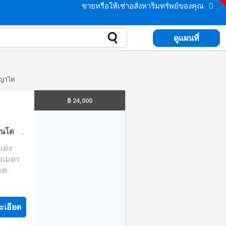
ขายหรือให้เช่าอสังหาริมทรัพย์ของคุณ
ดูแผนที่
พญาไท
฿ 24,000
นโด
·
ที่
·
ห้อง
างเมตร
เขต
ยเข้า
ะเอียด