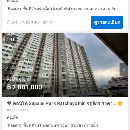
คอนโด
·
·
·
·
·
·
·
ที่จอดรถ
พื้นที่สำหรับเด็ก
เจ้าหน้าที่อำนวยความสะดวก
สวน
ยิม
ยาม
สร
ดูรายละเอียด
เป็นครั้งแรกเมื่อ 3 สัปดาห์ที่แล้ว
1
/
11
·
คอนโด
ขาย
฿ 2,801,000
💖 คอนโด Supalai Park Ratchayothin จตุจักร ราคาพิเศษ! 💖
แขวงลาดยาว
คอนโด
·
·
·
·
·
·
ที่จอดรถ
พื้นที่สำหรับเด็ก
ยิม
ซาวน่า
ยาม
สระว่ายน้ำ