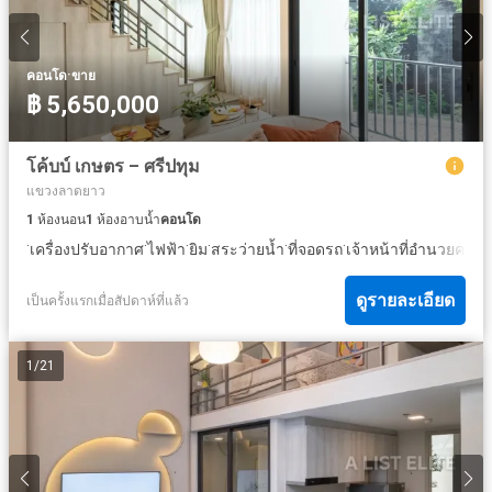
·
คอนโด
ขาย
฿ 5,650,000
โค้บบ์ เกษตร – ศรีปทุม
แขวงลาดยาว
1
ห้องนอน
1
ห้องอาบน้ำ
คอนโด
·
·
·
·
·
·
เครื่องปรับอากาศ
ไฟฟ้า
ยิม
สระว่ายน้ำ
ที่จอดรถ
เจ้าหน้าที่อำนวยควา
ดูรายละเอียด
เป็นครั้งแรกเมื่อสัปดาห์ที่แล้ว
1
/
21