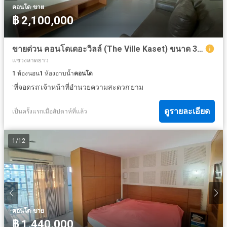
·
คอนโด
ขาย
฿ 2,100,000
ขายด่วน คอนโดเดอะวิลล์ (The Ville Kaset) ขนาด 33 ตร.ม ชั้น 5 พร้อมอยู่ เฟอร์นิเจอร์เครื่องใช้ไฟฟ้าครบ ติดถนนงามวงศ์วาน ใกล้รพ.วิภาวดี ม.เกษตรศาสตร์
แขวงลาดยาว
1
ห้องนอน
1
ห้องอาบน้ำ
คอนโด
·
·
·
ที่จอดรถ
เจ้าหน้าที่อำนวยความสะดวก
ยาม
ดูรายละเอียด
เป็นครั้งแรกเมื่อสัปดาห์ที่แล้ว
1
/
12
·
คอนโด
ขาย
฿ 1,440,000