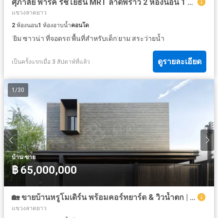
ศุภาลัย พาร์ค รัชโยธิน MRT ลาดพร้าว 2 ห้องนอน 1 ห้องน้ำ | C2606250549
แขวงลาดยาว
2
ห้องนอน
1
ห้องอาบน้ำ
คอนโด
·
·
·
·
·
·
ยิม
ซาวน่า
ที่จอดรถ
พื้นที่สำหรับเด็ก
ยาม
สระว่ายน้ำ
ดูรายละเอียด
เป็นครั้งแรกเมื่อ 3 สัปดาห์ที่แล้ว
1
/
30
·
บ้าน
ขาย
฿ 65,000,000
🏡 ขายบ้านหรูโมเดิร์น พร้อมคอร์ทยาร์ด & วิวน้ำตก | 4 ห้องนอน 5 ห้องน้ำ
แขวงลาดยาว