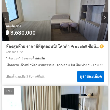
·
คอนโด
ขาย
฿ 3,680,000
ห้องสุดท้าย ราคาดีที่สุดตอนนี้! โควต้า Presale!! ซื้อห้องแถมผู้เช่าทันที!! ขายคอนโด โค้บ เกษตร-ศรีปทุม (COBE Kaset-Sripatum) ติด BTS บางบัว
แขวงลาดยาว
1
ห้องนอน
1
ห้องอาบน้ำ
คอนโด
·
·
·
·
·
·
·
ที่จอดรถ
เจ้าหน้าที่อำนวยความสะดวก
สวน
ยิม
ห้องทำงาน
ยาม
สระว่า
ดูรายละเอียด
เป็นครั้งแรกเมื่อ 3 สัปดาห์ที่แล้ว
1
/
19