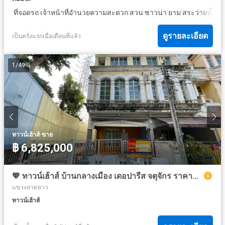
·
·
·
·
·
·
ที่จอดรถ
เจ้าหน้าที่อำนวยความสะดวก
สวน
ซาวน่า
ยาม
สระว่ายน้ำ
ดูรายละเอียด
เป็นครั่งแรกเมื่อเดือนที่แล้ว
1
/
49
·
ทาวน์เฮ้าส์
ขาย
฿ 6,825,000
💖 ทาวน์เฮ้าส์ บ้านกลางเมือง เดอปารีส จตุจักร ราคาพิเศษ! 💖
แขวงลาดยาว
ทาวน์เฮ้าส์