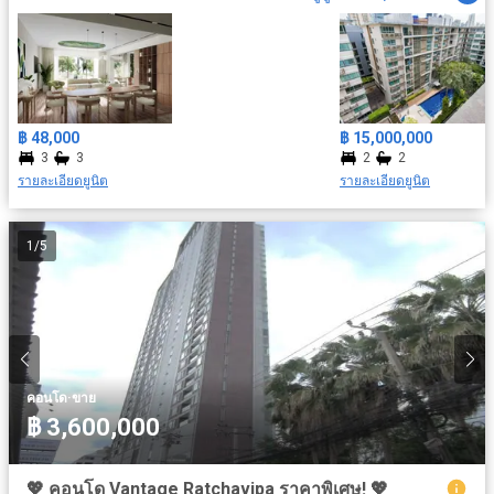
฿ 48,000
฿ 15,000,000
3
3
2
2
รายละเอียดยูนิต
รายละเอียดยูนิต
1
/
5
·
คอนโด
ขาย
฿ 3,600,000
💖 คอนโด Vantage Ratchavipa ราคาพิเศษ! 💖