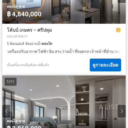
·
คอนโด
ขาย
฿ 4,840,000
โค้บบ์ เกษตร – ศรีปทุม
แขวงลาดยาว
1
ห้องนอน
1
ห้องอาบน้ำ
คอนโด
·
·
·
·
·
·
เครื่องปรับอากาศ
ไฟฟ้า
ยิม
สระว่ายน้ำ
ที่จอดรถ
เจ้าหน้าที่อำนวยควา
ดูรายละเอียด
เป็นครั้งแรกเมื่อสัปดาห์ที่แล้ว
1
/
11
·
คอนโด
ขาย