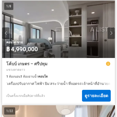
1
/
8
·
คอนโด
ขาย
฿ 4,990,000
โค้บบ์ เกษตร – ศรีปทุม
แขวงลาดยาว
1
ห้องนอน
1
ห้องอาบน้ำ
คอนโด
·
·
·
·
·
·
เครื่องปรับอากาศ
ไฟฟ้า
ยิม
สระว่ายน้ำ
ที่จอดรถ
เจ้าหน้าที่อำนวยควา
ดูรายละเอียด
เป็นครั้งแรกเมื่อสัปดาห์ที่แล้ว
1
/
22