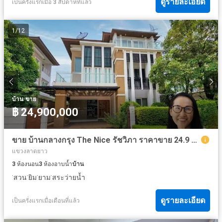
ดูรายละเอียด
เป็นครั้งแรกเมื่อ 3 สัปดาห์ที่แล้ว
1
/
12
·
บ้าน
ขาย
฿ 24,900,000
ขาย บ้านกลางกรุง The Nice รัชวิภา ราคาขาย 24.9 mb.
แขวงลาดยาว
3
ห้องนอน
3
ห้องอาบน้ำ
บ้าน
·
·
·
·
สวน
ยิม
ยาม
สระว่ายน้ำ
ดูรายละเอียด
เป็นครั่งแรกเมื่อเดือนที่แล้ว