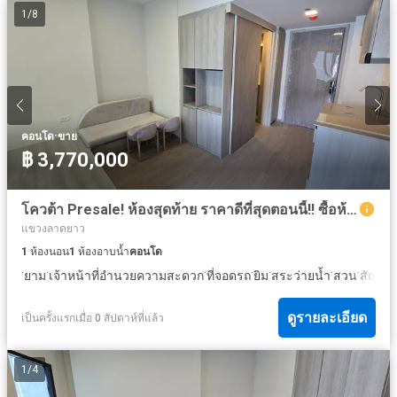
1
/
8
·
คอนโด
ขาย
฿ 3,770,000
โควต้า Presale! ห้องสุดท้าย ราคาดีที่สุดตอนนี้!! ซื้อห้องแถมผู้เช่าทันที!! ขายคอนโด โค้บ เกษตร-ศรีปทุม (COBE Kaset-Sripatum) ติด BTS บางบัว
แขวงลาดยาว
1
ห้องนอน
1
ห้องอาบน้ำ
คอนโด
·
·
·
·
·
·
·
ยาม
เจ้าหน้าที่อำนวยความสะดวก
ที่จอดรถ
ยิม
สระว่ายน้ำ
สวน
สัญญา
ดูรายละเอียด
เป็นครั้งแรกเมื่อ 0 สัปดาห์ที่แล้ว
1
/
4