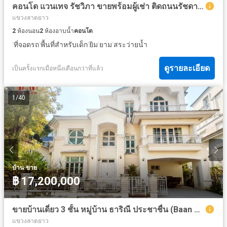
คอนโด แวนเทจ รัชวิภา ขายพร้อมผู้เช่า ติดถนนรัชดาภิเษก ใกล้ห้างสรรพสินค้าและBTS สายสีเขียว
แขวงลาดยาว
2
ห้องนอน
2
ห้องอาบน้ำ
คอนโด
·
·
·
·
·
ที่จอดรถ
พื้นที่สำหรับเด็ก
ยิม
ยาม
สระว่ายน้ำ
ดูรายละเอียด
เป็นครั้งแรกเมื่อหนึ่งเดือนกว่าที่แล้ว
1
/
40
·
บ้าน
ขาย
฿ 17,200,000
ขายบ้านเดี่ยว 3 ชั้น หมู่บ้าน ธาริณี ประชาชื่น (Baan Tharinee Prachachuen) โดย L&H ถนนประชาชื่น ใกล้เดอะมอลล์งามวงศ์วาน ถนนเทศบาลรังสรรเหนือ ARA
แขวงลาดยาว