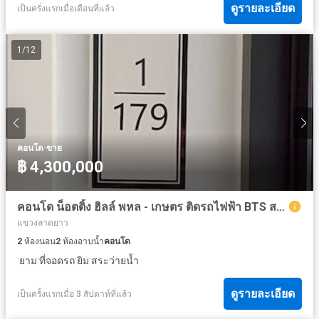
ดูรายละเอียด
เป็นครั่งแรกเมื่อเดือนที่แล้ว
1
/
12
·
คอนโด
ขาย
฿ 4,300,000
คอนโด น็อตติ้ง ฮิลล์ พหล - เกษตร ติดรถไฟฟ้า BTS สายสีเขียว ใกล้มหาวิทลัยหลายแห่ง ขายพร้อมผู้เช่า
แขวงลาดยาว
2
ห้องนอน
2
ห้องอาบน้ำ
คอนโด
·
·
·
·
ยาม
ที่จอดรถ
ยิม
สระว่ายน้ำ
ดูรายละเอียด
เป็นครั้งแรกเมื่อ 3 สัปดาห์ที่แล้ว