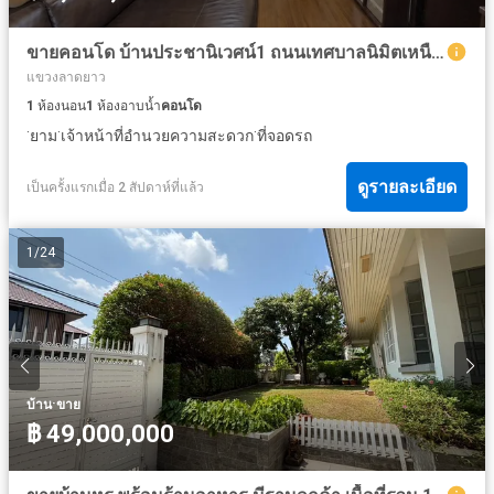
ขายคอนโด บ้านประชานิเวศน์1 ถนนเทศบาลนิมิตเหนือ 51.4 ตร.ม. ใกล้ตลาดบองมาเช่ และรถไฟฟ้าสายสีแดง
แขวงลาดยาว
1
ห้องนอน
1
ห้องอาบน้ำ
คอนโด
·
·
·
ยาม
เจ้าหน้าที่อำนวยความสะดวก
ที่จอดรถ
ดูรายละเอียด
เป็นครั้งแรกเมื่อ 2 สัปดาห์ที่แล้ว
1
/
24
·
บ้าน
ขาย
฿ 49,000,000