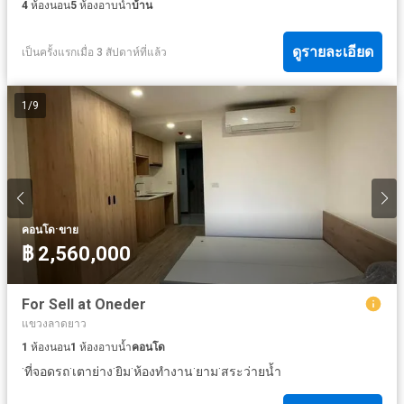
4
ห้องนอน
5
ห้องอาบน้ำ
บ้าน
ดูรายละเอียด
เป็นครั้งแรกเมื่อ 3 สัปดาห์ที่แล้ว
1
/
9
·
คอนโด
ขาย
฿ 2,560,000
For Sell at Oneder
แขวงลาดยาว
1
ห้องนอน
1
ห้องอาบน้ำ
คอนโด
·
·
·
·
·
·
ที่จอดรถ
เตาย่าง
ยิม
ห้องทำงาน
ยาม
สระว่ายน้ำ