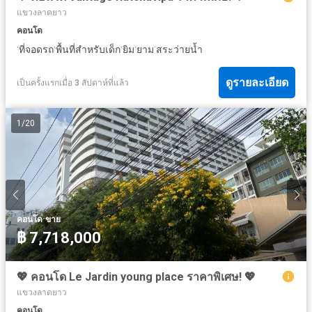
แขวงลาดยาว
คอนโด
·
·
·
·
·
ที่จอดรถ
พื้นที่สำหรับเด็ก
ยิม
ยาม
สระว่ายน้ำ
ดูรายละเอียด
เป็นครั้งแรกเมื่อ 3 สัปดาห์ที่แล้ว
1
/
20
·
คอนโด
ขาย
฿ 7,718,000
💖 คอนโด Le Jardin young place ราคาพิเศษ! 💖
แขวงลาดยาว
คอนโด