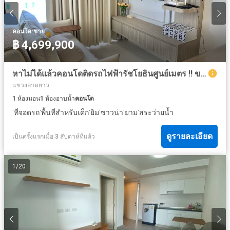
·
คอนโด
ขาย
฿ 4,699,900
หาไม่ได้แล้วคอนโดติดรถไฟฟ้ารัชโยธินศูนย์เมตร !! ขายถูกคอนโดแมสซารีนรัชโยธิน ( Mazarine Ratchayothin ) ขนาด 33.16 ตร.ม. ชั้น 20 ห้องมุมส่วนตัวราคาดีสุด
แขวงลาดยาว
1
ห้องนอน
1
ห้องอาบน้ำ
คอนโด
·
·
·
·
·
·
ที่จอดรถ
พื้นที่สำหรับเด็ก
ยิม
ซาวน่า
ยาม
สระว่ายน้ำ
ดูรายละเอียด
เป็นครั้งแรกเมื่อ 3 สัปดาห์ที่แล้ว
1
/
20