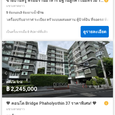
ขายบ้านหรู พร้อมร้านอาหาร มีฐานลูกค้า เนื้อที่รวม 179 ตรว ใกล้ตลาดไฮโซดัง
แขวงลาดยาว
5
ห้องนอน
3
ห้องอาบน้ำ
บ้าน
·
·
·
·
·
·
เครื่องปรับอากาศ
ระเบียง
ครัวแบบผสมผสาน
ตู้บิวท์อิน
ที่จอดรถ
ห้องคร
ดูรายละเอียด
เป็นครั้งแรกเมื่อ 0 สัปดาห์ที่แล้ว
1
/
8
·
คอนโด
ขาย
฿ 2,245,000
💖 คอนโด Bridge Phaholyothin 37 ราคาพิเศษ! 💖
แขวงลาดยาว