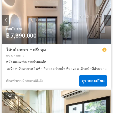
·
คอนโด
ขาย
฿ 7,390,000
โค้บบ์ เกษตร – ศรีปทุม
แขวงลาดยาว
2
ห้องนอน
2
ห้องอาบน้ำ
คอนโด
·
·
·
·
·
·
เครื่องปรับอากาศ
ไฟฟ้า
ยิม
สระว่ายน้ำ
ที่จอดรถ
เจ้าหน้าที่อำนวยควา
ดูรายละเอียด
เป็นครั้งแรกเมื่อสัปดาห์ที่แล้ว
1
/
21