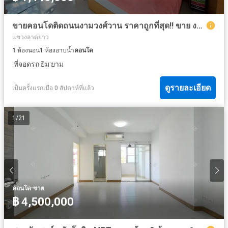
ขายคอนโดติดถนนงามวงศ์วาน ราคาถูกที่สุด!! ขาย งามวดีเพลส คอนโดมิเนียม 39.28 ตรม. 1 ห้องนอน 1 ห้องน้ำ พร้อมอยู่ ใกล้การไฟฟ้าส่วนภูมิภาคสำนักงานใหญ่
แขวงลาดยาว
1
ห้องนอน
1
ห้องอาบน้ำ
คอนโด
·
·
·
ที่จอดรถ
ยิม
ยาม
ดูรายละเอียด
เป็นครั้งแรกเมื่อ 0 สัปดาห์ที่แล้ว
1
/
21
·
คอนโด
ขาย
฿ 4,500,000