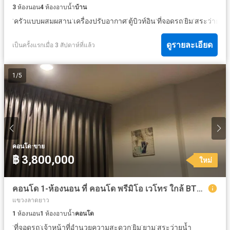
3
ห้องนอน
4
ห้องอาบน้ำ
บ้าน
·
·
·
·
·
·
ครัวแบบผสมผสาน
เครื่องปรับอากาศ
ตู้บิวท์อิน
ที่จอดรถ
ยิม
สระว่ายน้ำ
ดูรายละเอียด
เป็นครั้งแรกเมื่อ 3 สัปดาห์ที่แล้ว
1
/
5
·
คอนโด
ขาย
฿ 3,800,000
ใหม่
คอนโด 1-ห้องนอน ที่ คอนโด พรีมิโอ เวโทร ใกล้ BTS มหาวิทยาลัยเกษตรศาสตร์
แขวงลาดยาว
1
ห้องนอน
1
ห้องอาบน้ำ
คอนโด
·
·
·
·
·
ที่จอดรถ
เจ้าหน้าที่อำนวยความสะดวก
ยิม
ยาม
สระว่ายน้ำ