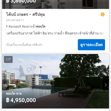
฿ 3,860,000
โค้บบ์ เกษตร – ศรีปทุม
แขวงลาดยาว
1
ห้องนอน
1
ห้องอาบน้ำ
คอนโด
·
·
·
·
·
·
เครื่องปรับอากาศ
ไฟฟ้า
ยิม
สระว่ายน้ำ
ที่จอดรถ
เจ้าหน้าที่อำนวยควา
ดูรายละเอียด
เป็นครั้งแรกเมื่อสัปดาห์ที่แล้ว
1
/
7
·
คอนโด
ขาย
฿ 4,950,000