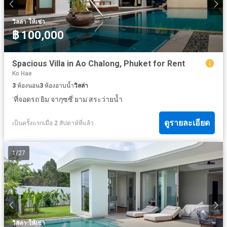
·
วิลล่า
ให้เช่า
฿ 100,000
Spacious Villa in Ao Chalong, Phuket for Rent
Ko Hae
3
ห้องนอน
3
ห้องอาบน้ำ
วิลล่า
·
·
·
·
·
ที่จอดรถ
ยิม
จากุซซี่
ยาม
สระว่ายน้ำ
ดูรายละเอียด
เป็นครั้งแรกเมื่อ 2 สัปดาห์ที่แล้ว
1
/
27
·
วิลล่า
ให้เช่า