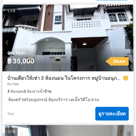
1
/
19
·
บ้าน
ให้เช่า
฿ 35,000
อัพเดท
บ้านเดี่ยวให้เช่า 3 ห้องนอน ในโครงการ หมู่บ้านอนุภาษมโนรมย์
Ko Hae
3
ห้องนอน
2
ห้องอาบน้ำ
บ้าน
·
·
·
·
ห้องครัวพร้อมอุปกรณ์
ห้องบริการ
เคเบิ้ลวิดีโอ
สวน
ดูรายละเอียด
ใหม่
1
/
10