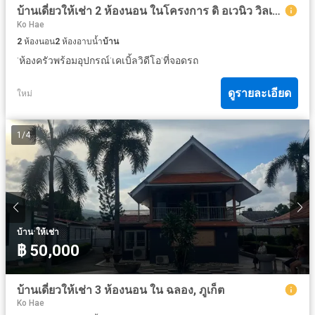
บ้านเดี่ยวให้เช่า 2 ห้องนอน ในโครงการ ดิ อเวนิว วิลเลจ
Ko Hae
2
ห้องนอน
2
ห้องอาบน้ำ
บ้าน
·
·
·
ห้องครัวพร้อมอุปกรณ์
เคเบิ้ลวิดีโอ
ที่จอดรถ
ดูรายละเอียด
ใหม่
1
/
4
·
บ้าน
ให้เช่า
฿ 50,000
บ้านเดี่ยวให้เช่า 3 ห้องนอน ใน ฉลอง, ภูเก็ต
Ko Hae