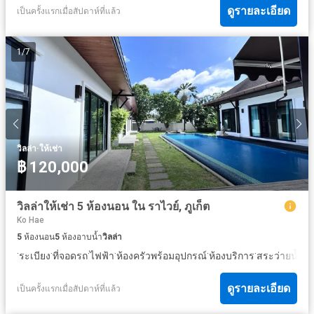
ดูรายละเอียด
เป็นครั้งแรกเมื่อสัปดาห์ที่แล้ว
1
/
7
·
วิลล่า
ให้เช่า
฿ 120,000
วิลล่าให้เช่า 5 ห้องนอน ใน ราไวย์, ภูเก็ต
Ko Hae
5
ห้องนอน
5
ห้องอาบน้ำ
วิลล่า
·
·
·
·
·
·
·
ระเบียง
ที่จอดรถ
ไฟฟ้า
ห้องครัวพร้อมอุปกรณ์
ห้องบริการ
สระว่ายน้ำ
ล
ดูรายละเอียด
เป็นครั้งแรกเมื่อสัปดาห์ที่แล้ว