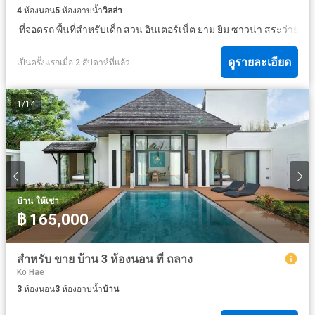
4
ห้องนอน
5
ห้องอาบน้ำ
วิลล่า
·
·
·
·
·
·
·
·
ที่จอดรถ
พื้นที่สำหรับเด็ก
สวน
อินเตอร์เน็ต
ยาม
ยิม
ซาวน่า
สระว่ายน้ำ
ดูรายละเอียด
เป็นครั้งแรกเมื่อ 2 สัปดาห์ที่แล้ว
1
/
14
·
บ้าน
ให้เช่า
฿ 165,000
สำหรับ ขาย บ้าน 3 ห้องนอน ที่ ถลาง
Ko Hae
3
ห้องนอน
3
ห้องอาบน้ำ
บ้าน