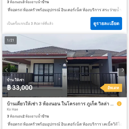
3
ห้องนอน
3
ห้องอาบน้ำ
บ้าน
·
·
·
·
·
·
ที่จอดรถ
ห้องครัวพร้อมอุปกรณ์
อินเตอร์เน็ต
ห้องบริการ
สระว่ายน้ำ
ลาน
ดูรายละเอียด
เป็นครั้งแรกเมื่อ 3 สัปดาห์ที่แล้ว
1
/
21
·
บ้าน
ให้เช่า
฿ 33,000
อัพเดท
บ้านเดี่ยวให้เช่า 3 ห้องนอน ในโครงการ ภูเก็ต วิลล่า แอร์พอร์ต
Ko Hae
3
ห้องนอน
2
ห้องอาบน้ำ
บ้าน
·
·
·
·
·
·
ที่จอดรถ
ห้องครัวพร้อมอุปกรณ์
อินเตอร์เน็ต
ห้องบริการ
เคเบิ้ลวิดีโอ
สว