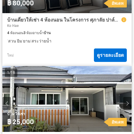
฿ 80,000
อัพเดท
บ้านเดี่ยวให้เช่า 4 ห้องนอน ในโครงการ ศุภาลัย ปาล์มสปริงส์ บ้านพอน ภูเก็ต
Ko Hae
4
ห้องนอน
3
ห้องอาบน้ำ
บ้าน
·
·
·
·
สวน
ยิม
ยาม
สระว่ายน้ำ
ดูรายละเอียด
ใหม่
1
/
18
·
บ้าน
ให้เช่า
฿ 25,000
อัพเดท