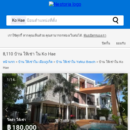
เราใช้คุกกี้ หากคุณเห็นด้วย คุณสามารถรท่องเว็บต่อได้.
พันธมิตรของเรา
ปิดกั้น
ยอมรับ
8,110 บ้าน ให้เช่า ใน Ko Hae
หน้าแรก
>
บ้าน ให้เช่าใน เมืองภูเก็ต
>
บ้าน ให้เช่าใน YaNui Beach
>
บ้าน ให้เช่าใน Ko
Hae
1
/
14
·
วิลล่า
ให้เช่า
฿ 180,000