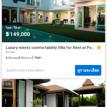
·
วิลล่า
ให้เช่า
฿ 149,000
Luxury meets comfortability Villa for Rent at Pool villa in Kata, Phuket for Rent
Ko Hae
4
ห้องนอน
5
ห้องอาบน้ำ
วิลล่า
ดูรายละเอียด
เป็นครั้งแรกเมื่อ 2 สัปดาห์ที่แล้ว
1
/
9