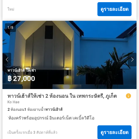
ดูรายละเอียด
ใหม่
1
/
8
·
ทาวน์เฮ้าส์
ให้เช่า
฿ 27,000
ทาวน์เฮ้าส์ให้เช่า 2 ห้องนอน ใน เทพกระษัตรี, ภูเก็ต
Ko Hae
2
ห้องนอน
1
ห้องอาบน้ำ
ทาวน์เฮ้าส์
·
·
·
ห้องครัวพร้อมอุปกรณ์
อินเตอร์เน็ต
เคเบิ้ลวิดีโอ
ดูรายละเอียด
เป็นครั้งแรกเมื่อ 3 สัปดาห์ที่แล้ว