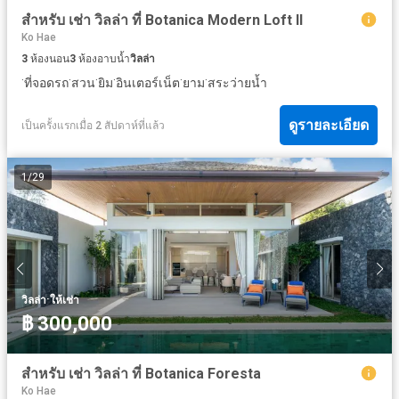
สำหรับ เช่า วิลล่า ที่ Botanica Modern Loft II
Ko Hae
3
ห้องนอน
3
ห้องอาบน้ำ
วิลล่า
·
·
·
·
·
·
ที่จอดรถ
สวน
ยิม
อินเตอร์เน็ต
ยาม
สระว่ายน้ำ
ดูรายละเอียด
เป็นครั้งแรกเมื่อ 2 สัปดาห์ที่แล้ว
1
/
29
·
วิลล่า
ให้เช่า
฿ 300,000
สำหรับ เช่า วิลล่า ที่ Botanica Foresta
Ko Hae