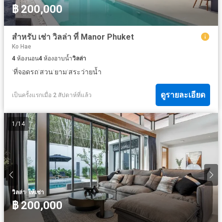
฿ 200,000
สำหรับ เช่า วิลล่า ที่ Manor Phuket
Ko Hae
4
ห้องนอน
4
ห้องอาบน้ำ
วิลล่า
·
·
·
·
ที่จอดรถ
สวน
ยาม
สระว่ายน้ำ
ดูรายละเอียด
เป็นครั้งแรกเมื่อ 2 สัปดาห์ที่แล้ว
1
/
14
·
วิลล่า
ให้เช่า
฿ 200,000