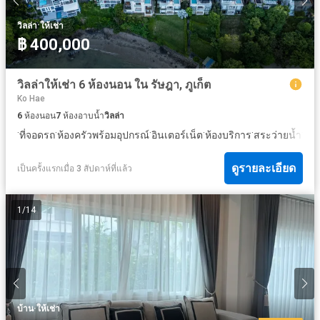
·
วิลล่า
ให้เช่า
฿ 400,000
วิลล่าให้เช่า 6 ห้องนอน ใน รัษฎา, ภูเก็ต
Ko Hae
6
ห้องนอน
7
ห้องอาบน้ำ
วิลล่า
·
·
·
·
·
·
ที่จอดรถ
ห้องครัวพร้อมอุปกรณ์
อินเตอร์เน็ต
ห้องบริการ
สระว่ายน้ำ
ลาน
ดูรายละเอียด
เป็นครั้งแรกเมื่อ 3 สัปดาห์ที่แล้ว
1
/
14
·
บ้าน
ให้เช่า