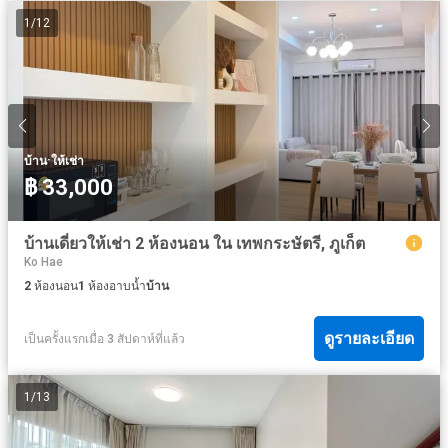
1
/
12
·
บ้าน
ให้เช่า
฿ 33,000
บ้านเดี่ยวให้เช่า 2 ห้องนอน ใน เทพกระษัตรี, ภูเก็ต
Ko Hae
2
ห้องนอน
1
ห้องอาบน้ำ
บ้าน
ดูรายละเอียด
เป็นครั้งแรกเมื่อ 3 สัปดาห์ที่แล้ว
1
/
13