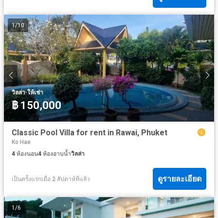
1
/
10
·
วิลล่า
ให้เช่า
฿ 150,000
Classic Pool Villa for rent in Rawai, Phuket
Ko Hae
4
ห้องนอน
4
ห้องอาบน้ำ
วิลล่า
ดูรายละเอียด
เป็นครั้งแรกเมื่อ 2 สัปดาห์ที่แล้ว
1
/
6