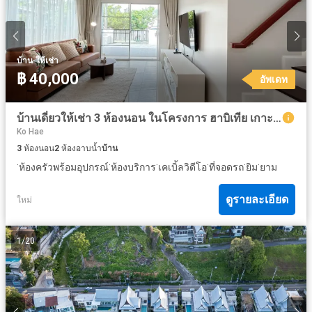
·
บ้าน
ให้เช่า
฿ 40,000
อัพเดท
บ้านเดี่ยวให้เช่า 3 ห้องนอน ในโครงการ ฮาบิเทีย เกาะ แก้ว
Ko Hae
3
ห้องนอน
2
ห้องอาบน้ำ
บ้าน
·
·
·
·
·
·
ห้องครัวพร้อมอุปกรณ์
ห้องบริการ
เคเบิ้ลวิดีโอ
ที่จอดรถ
ยิม
ยาม
ดูรายละเอียด
ใหม่
1
/
20