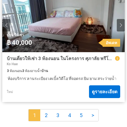
·
บ้าน
ให้เช่า
฿ 40,000
อัพเดท
บ้านเดี่ยวให้เช่า 3 ห้องนอน ในโครงการ ศุภาลัย พรีโม่ อนุสาวรีย์ฯ ภูเก็ต
Ko Hae
3
ห้องนอน
3
ห้องอาบน้ำ
บ้าน
·
·
·
·
·
·
·
ห้องบริการ
ลานระเบียง
เคเบิ้ลวิดีโอ
ที่จอดรถ
ยิม
ยาม
สระว่ายน้ำ
ดูรายละเอียด
ใหม่
1
2
3
4
5
>