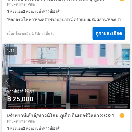
Phuket Inter Villa
3
ห้องนอน
2
ห้องอาบน้ำ
ทาวน์เฮ้าส์
·
·
·
·
·
·
ที่จอดรถ
ไฟฟ้า
ห้องครัวพร้อมอุปกรณ์
ครัวแบบผสมผสาน
ห้องบริการ
ล
ดูรายละเอียด
เป็นครั้งแรกเมื่อ 2 สัปดาห์ที่แล้ว
1
/
11
·
ทาวน์เฮ้าส์
ให้เช่า
฿ 25,000
เช่าทาวน์เฮ้าส์/ทาวน์โฮม ภูเก็ต อินเตอร์วิลล่า 3 CX-163915
Phuket Inter Villa
3
ห้องนอน
2
ห้องอาบน้ำ
ทาวน์เฮ้าส์