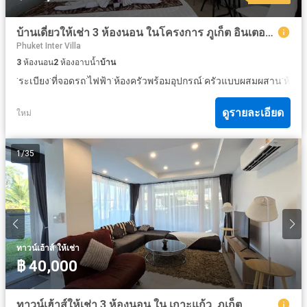
บ้านเดี่ยวให้เช่า 3 ห้องนอน ในโครงการ ภูเก็ต อินเตอร์ วิลล่า
Phuket Inter Villa
3
ห้องนอน
2
ห้องอาบน้ำ
บ้าน
·
·
·
·
·
·
ระเบียง
ที่จอดรถ
ไฟฟ้า
ห้องครัวพร้อมอุปกรณ์
ครัวแบบผสมผสาน
ห้อง
ดูรายละเอียด
ใหม่
1
/
35
·
ทาวน์เฮ้าส์
ให้เช่า
฿ 40,000
ทาวน์เฮ้าส์ให้เช่า 3 ห้องนอน ใน เกาะแก้ว, ภูเก็ต