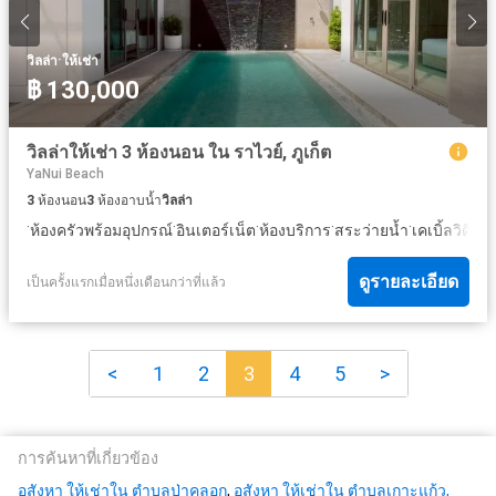
·
วิลล่า
ให้เช่า
฿ 130,000
วิลล่าให้เช่า 3 ห้องนอน ใน ราไวย์, ภูเก็ต
YaNui Beach
3
ห้องนอน
3
ห้องอาบน้ำ
วิลล่า
·
·
·
·
·
ห้องครัวพร้อมอุปกรณ์
อินเตอร์เน็ต
ห้องบริการ
สระว่ายน้ำ
เคเบิ้ลวิดีโอ
ดูรายละเอียด
เป็นครั้งแรกเมื่อหนึ่งเดือนกว่าที่แล้ว
<
1
2
3
4
5
>
การค้นหาที่เกี่ยวข้อง
อสังหา ให้เช่าใน ตำบลป่าคลอก
,
อสังหา ให้เช่าใน ตำบลเกาะแก้ว,