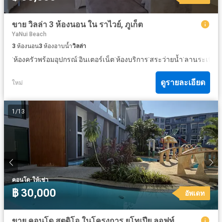
ขาย วิลล่า 3 ห้องนอน ใน ราไวย์, ภูเก็ต
YaNui Beach
3
ห้องนอน
3
ห้องอาบน้ำ
วิลล่า
·
·
·
·
·
·
ห้องครัวพร้อมอุปกรณ์
อินเตอร์เน็ต
ห้องบริการ
สระว่ายน้ำ
ลานระเบียง
ดูรายละเอียด
ใหม่
1
/
13
·
คอนโด
ให้เช่า
฿ 30,000
อัพเดท
ขาย คอนโด สตูดิโอ ในโครงการ ยูโทเปีย ลอฟท์