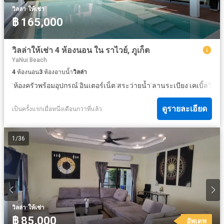
·
วิลล่า
ให้เช่า
฿ 165,000
วิลล่าให้เช่า 4 ห้องนอน ใน ราไวย์, ภูเก็ต
YaNui Beach
4
ห้องนอน
3
ห้องอาบน้ำ
วิลล่า
·
·
·
·
·
ห้องครัวพร้อมอุปกรณ์
อินเตอร์เน็ต
สระว่ายน้ำ
ลานระเบียง
เคเบิ้ลวิดีโ
ดูรายละเอียด
เป็นครั้งแรกเมื่อหนึ่งเดือนกว่าที่แล้ว
1
/
36
·
วิลล่า
ให้เช่า
฿ 85,000
อัพเดท