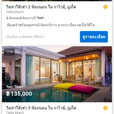
วิลล่าให้เช่า 2 ห้องนอน ใน ราไวย์, ภูเก็ต
YaNui Beach
2
ห้องนอน
2
ห้องอาบน้ำ
วิลล่า
·
·
·
·
ห้องครัวพร้อมอุปกรณ์
ห้องบริการ
ลานระเบียง
เคเบิ้ลวิดีโอ
ดูรายละเอียด
เป็นครั้งแรกเมื่อสัปดาห์ที่แล้ว
1
/
16
·
วิลล่า
ให้เช่า
฿ 135,000
วิลล่าให้เช่า 3 ห้องนอน ใน ราไวย์, ภูเก็ต
YaNui Beach