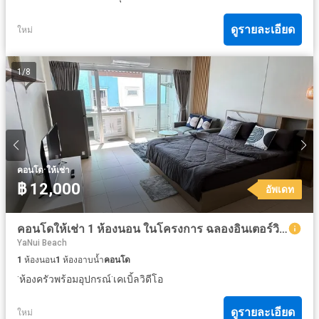
ดูรายละเอียด
ใหม่
1
/
8
·
คอนโด
ให้เช่า
฿ 12,000
อัพเดท
คอนโดให้เช่า 1 ห้องนอน ในโครงการ ฉลองอินเตอร์วิลล์ คอนโด
YaNui Beach
1
ห้องนอน
1
ห้องอาบน้ำ
คอนโด
·
·
ห้องครัวพร้อมอุปกรณ์
เคเบิ้ลวิดีโอ
ดูรายละเอียด
ใหม่