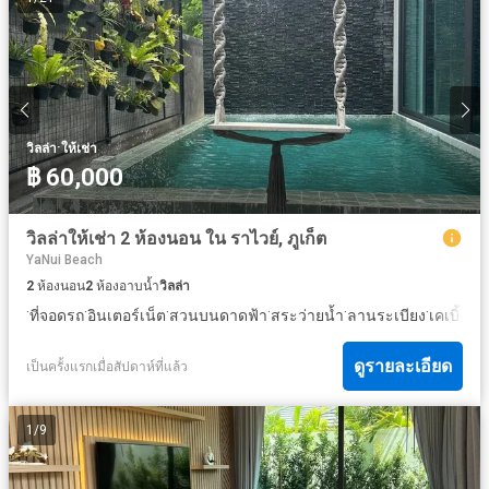
·
วิลล่า
ให้เช่า
฿ 60,000
วิลล่าให้เช่า 2 ห้องนอน ใน ราไวย์, ภูเก็ต
YaNui Beach
2
ห้องนอน
2
ห้องอาบน้ำ
วิลล่า
·
·
·
·
·
·
ที่จอดรถ
อินเตอร์เน็ต
สวนบนดาดฟ้า
สระว่ายน้ำ
ลานระเบียง
เคเบิ้ลวิด
ดูรายละเอียด
เป็นครั้งแรกเมื่อสัปดาห์ที่แล้ว
1
/
9