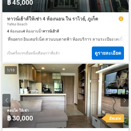
฿ 45,000
ทาวน์เฮ้าส์ให้เช่า 4 ห้องนอน ใน ราไวย์, ภูเก็ต
YaNui Beach
4
ห้องนอน
4
ห้องอาบน้ำ
ทาวน์เฮ้าส์
·
·
·
·
·
·
ที่จอดรถ
อินเตอร์เน็ต
สวนบนดาดฟ้า
ห้องบริการ
ลานระเบียง
เคเบิ้ลวิด
ดูรายละเอียด
เป็นครั้งแรกเมื่อหนึ่งเดือนกว่าที่แล้ว
1
/
10
·
คอนโด
ให้เช่า
฿ 30,000
อัพเดท