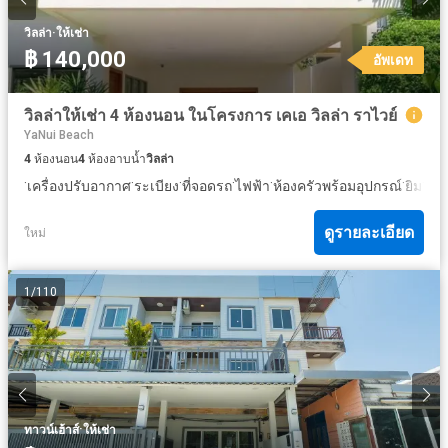
·
วิลล่า
ให้เช่า
฿ 140,000
อัพเดท
วิลล่าให้เช่า 4 ห้องนอน ในโครงการ เคเอ วิลล่า ราไวย์
YaNui Beach
4
ห้องนอน
4
ห้องอาบน้ำ
วิลล่า
·
·
·
·
·
·
·
เครื่องปรับอากาศ
ระเบียง
ที่จอดรถ
ไฟฟ้า
ห้องครัวพร้อมอุปกรณ์
ยิม
คร
ดูรายละเอียด
ใหม่
1
/
110
·
ทาวน์เฮ้าส์
ให้เช่า