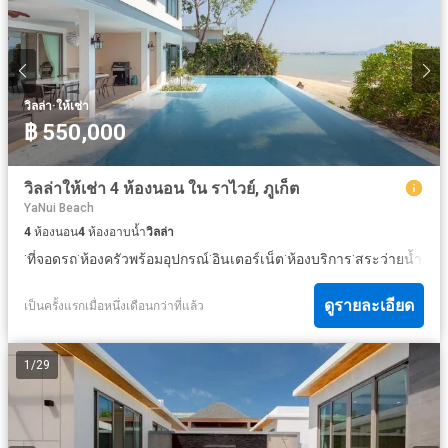
·
วิลล่า
ให้เช่า
฿ 550,000
วิลล่าให้เช่า 4 ห้องนอน ใน ราไวย์, ภูเก็ต
YaNui Beach
4
ห้องนอน
4
ห้องอาบน้ำ
วิลล่า
·
·
·
·
·
·
ที่จอดรถ
ห้องครัวพร้อมอุปกรณ์
อินเตอร์เน็ต
ห้องบริการ
สระว่ายน้ำ
ลาน
ดูรายละเอียด
เป็นครั้งแรกเมื่อหนึ่งเดือนกว่าที่แล้ว
1
/
29