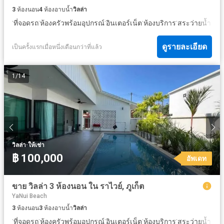
3
ห้องนอน
4
ห้องอาบน้ำ
วิลล่า
·
·
·
·
·
·
ที่จอดรถ
ห้องครัวพร้อมอุปกรณ์
อินเตอร์เน็ต
ห้องบริการ
สระว่ายน้ำ
เคเบ
ดูรายละเอียด
เป็นครั้งแรกเมื่อหนึ่งเดือนกว่าที่แล้ว
1
/
14
·
วิลล่า
ให้เช่า
฿ 100,000
อัพเดท
ขาย วิลล่า 3 ห้องนอน ใน ราไวย์, ภูเก็ต
YaNui Beach
3
ห้องนอน
3
ห้องอาบน้ำ
วิลล่า
·
·
·
·
·
·
ที่จอดรถ
ห้องครัวพร้อมอุปกรณ์
อินเตอร์เน็ต
ห้องบริการ
สระว่ายน้ำ
ลาน