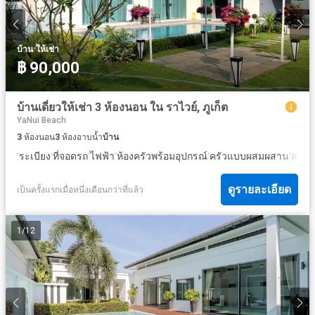
·
บ้าน
ให้เช่า
฿ 90,000
บ้านเดี่ยวให้เช่า 3 ห้องนอน ใน ราไวย์, ภูเก็ต
YaNui Beach
3
ห้องนอน
3
ห้องอาบน้ำ
บ้าน
·
·
·
·
·
·
ระเบียง
ที่จอดรถ
ไฟฟ้า
ห้องครัวพร้อมอุปกรณ์
ครัวแบบผสมผสาน
สระว่
ดูรายละเอียด
เป็นครั้งแรกเมื่อหนึ่งเดือนกว่าที่แล้ว
1
/
12