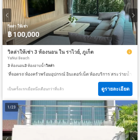
·
วิลล่า
ให้เช่า
฿ 100,000
วิลล่าให้เช่า 3 ห้องนอน ใน ราไวย์, ภูเก็ต
YaNui Beach
3
ห้องนอน
3
ห้องอาบน้ำ
วิลล่า
·
·
·
·
·
·
ที่จอดรถ
ห้องครัวพร้อมอุปกรณ์
อินเตอร์เน็ต
ห้องบริการ
สระว่ายน้ำ
ลาน
ดูรายละเอียด
เป็นครั้งแรกเมื่อหนึ่งเดือนกว่าที่แล้ว
1
/
23