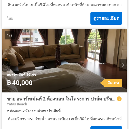
·
·
·
·
·
·
อินเตอร์เน็ต
เคเบิ้ลวิดีโอ
ที่จอดรถ
เจ้าหน้าที่อำนวยความสะดวก
สวน
ยิ
ดูรายละเอียด
ใหม่
1
/
9
·
อพาร์ทเม้นท์์
ให้เช่า
฿ 40,000
อัพเดท
ขาย อพาร์ทเม้นท์ 2 ห้องนอน ในโครงการ ปาล์ม บรีซ รีสอร์ท
YaNui Beach
2
ห้องนอน
2
ห้องอาบน้ำ
อพาร์ทเม้นท์์
·
·
·
·
·
·
ห้องบริการ
สระว่ายน้ำ
ลานระเบียง
เคเบิ้ลวิดีโอ
ที่จอดรถ
เจ้าหน้าที่