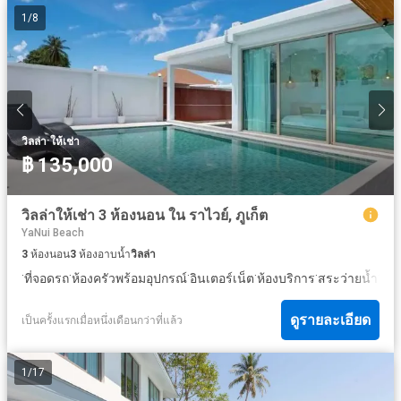
1
/
8
·
วิลล่า
ให้เช่า
฿ 135,000
วิลล่าให้เช่า 3 ห้องนอน ใน ราไวย์, ภูเก็ต
YaNui Beach
3
ห้องนอน
3
ห้องอาบน้ำ
วิลล่า
·
·
·
·
·
·
ที่จอดรถ
ห้องครัวพร้อมอุปกรณ์
อินเตอร์เน็ต
ห้องบริการ
สระว่ายน้ำ
ลาน
ดูรายละเอียด
เป็นครั้งแรกเมื่อหนึ่งเดือนกว่าที่แล้ว
1
/
17