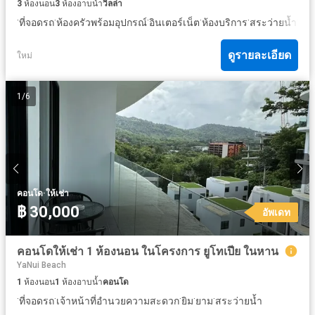
3
ห้องนอน
3
ห้องอาบน้ำ
วิลล่า
·
·
·
·
·
·
ที่จอดรถ
ห้องครัวพร้อมอุปกรณ์
อินเตอร์เน็ต
ห้องบริการ
สระว่ายน้ำ
ลาน
ดูรายละเอียด
ใหม่
1
/
6
·
คอนโด
ให้เช่า
฿ 30,000
อัพเดท
คอนโดให้เช่า 1 ห้องนอน ในโครงการ ยูโทเปีย ในหาน
YaNui Beach
1
ห้องนอน
1
ห้องอาบน้ำ
คอนโด
·
·
·
·
·
ที่จอดรถ
เจ้าหน้าที่อำนวยความสะดวก
ยิม
ยาม
สระว่ายน้ำ