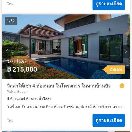
ดูรายละเอียด
ใหม่
1
/
52
·
วิลล่า
ให้เช่า
฿ 215,000
อัพเดท
วิลล่าให้เช่า 4 ห้องนอน ในโครงการ ในหานบ้านบัว
YaNui Beach
4
ห้องนอน
4
ห้องอาบน้ำ
วิลล่า
·
·
·
·
·
เครื่องปรับอากาศ
ระเบียง
ห้องครัวพร้อมอุปกรณ์
ห้องบริการ
สระว่ายน้
ดูรายละเอียด
ใหม่