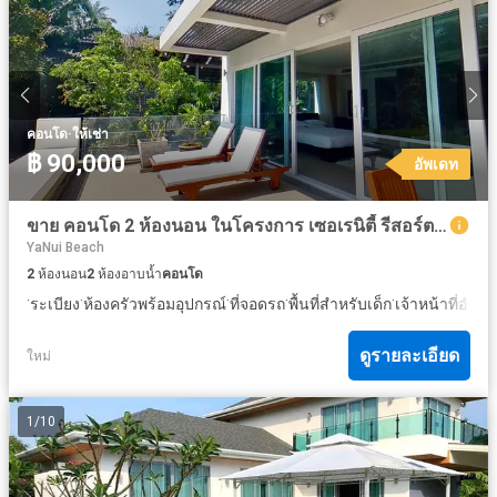
·
คอนโด
ให้เช่า
฿ 90,000
อัพเดท
ขาย คอนโด 2 ห้องนอน ในโครงการ เซอเรนิตี้ รีสอร์ต แอนด์ เรสซิเดนซ์
YaNui Beach
2
ห้องนอน
2
ห้องอาบน้ำ
คอนโด
·
·
·
·
·
ระเบียง
ห้องครัวพร้อมอุปกรณ์
ที่จอดรถ
พื้นที่สำหรับเด็ก
เจ้าหน้าที่อำ
ดูรายละเอียด
ใหม่
1
/
10