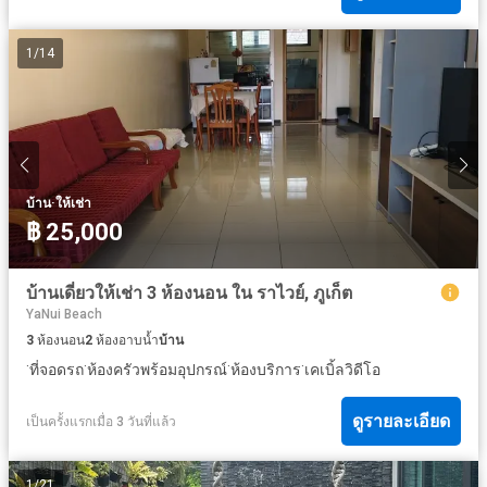
1
/
14
·
บ้าน
ให้เช่า
฿ 25,000
บ้านเดี่ยวให้เช่า 3 ห้องนอน ใน ราไวย์, ภูเก็ต
YaNui Beach
3
ห้องนอน
2
ห้องอาบน้ำ
บ้าน
·
·
·
·
ที่จอดรถ
ห้องครัวพร้อมอุปกรณ์
ห้องบริการ
เคเบิ้ลวิดีโอ
ดูรายละเอียด
เป็นครั้งแรกเมื่อ 3 วันที่แล้ว
1
/
21