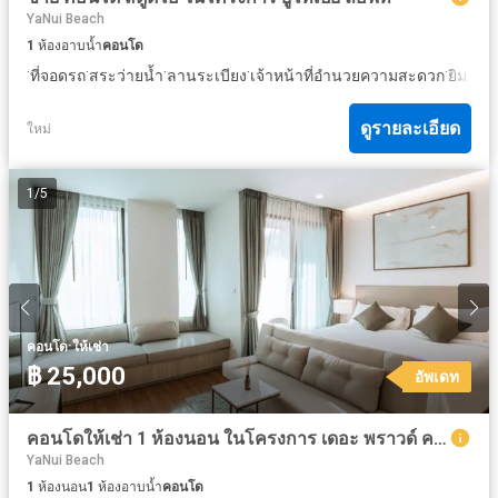
YaNui Beach
1
ห้องอาบน้ำ
คอนโด
·
·
·
·
·
·
ที่จอดรถ
สระว่ายน้ำ
ลานระเบียง
เจ้าหน้าที่อำนวยความสะดวก
ยิม
ยาม
ดูรายละเอียด
ใหม่
1
/
5
·
คอนโด
ให้เช่า
฿ 25,000
อัพเดท
คอนโดให้เช่า 1 ห้องนอน ในโครงการ เดอะ พราวด์ คอนโดมิเนียม
YaNui Beach
1
ห้องนอน
1
ห้องอาบน้ำ
คอนโด