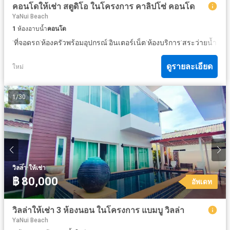
คอนโดให้เช่า สตูดิโอ ในโครงการ คาลิปโซ่ คอนโด
YaNui Beach
1
ห้องอาบน้ำ
คอนโด
·
·
·
·
·
·
ที่จอดรถ
ห้องครัวพร้อมอุปกรณ์
อินเตอร์เน็ต
ห้องบริการ
สระว่ายน้ำ
เคเบ
ดูรายละเอียด
ใหม่
1
/
30
·
วิลล่า
ให้เช่า
฿ 80,000
อัพเดท
วิลล่าให้เช่า 3 ห้องนอน ในโครงการ แบมบู วิลล่า
YaNui Beach