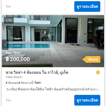
ดูรายละเอียด
ใหม่
1
/
36
·
วิลล่า
ให้เช่า
฿ 200,000
อัพเดท
ขาย วิลล่า 4 ห้องนอน ใน ราไวย์, ภูเก็ต
YaNui Beach
4
ห้องนอน
4
ห้องอาบน้ำ
วิลล่า
·
·
·
·
·
·
ระเบียง
ที่จอดรถ
ห้องใต้ดิน
ไฟฟ้า
ห้องครัวพร้อมอุปกรณ์
ครัวแบบผสม
ดูรายละเอียด
ใหม่