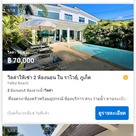
1
/
18
·
วิลล่า
ให้เช่า
฿ 70,000
วิลล่าให้เช่า 2 ห้องนอน ใน ราไวย์, ภูเก็ต
YaNui Beach
2
ห้องนอน
1
ห้องอาบน้ำ
วิลล่า
·
·
·
·
·
·
ที่จอดรถ
ห้องครัวพร้อมอุปกรณ์
ห้องบริการ
สระว่ายน้ำ
ลานระเบียง
เคเบ
ดูรายละเอียด
เป็นครั้งแรกเมื่อ 6 วันที่แล้ว
1
/
10