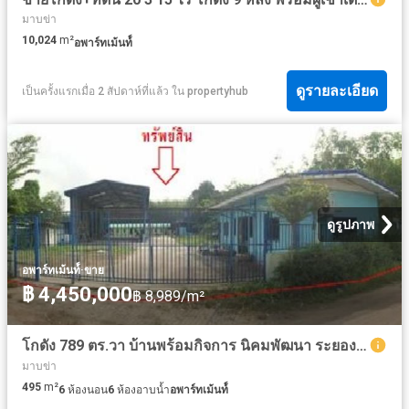
มาบข่า
10,024
m²
อพาร์ทเม้นท์์
ดูรายละเอียด
เป็นครั้งแรกเมื่อ 2 สัปดาห์ที่แล้ว
ใน
propertyhub
ดูรูปภาพ
·
อพาร์ทเม้นท์์
ขาย
฿ 4,450,000
฿ 8,989/m²
โกดัง 789 ตร.วา บ้านพร้อมกิจการ นิคมพัฒนา ระยอง นิคมพัฒนา ระยอง 4.5M
มาบข่า
495
m²
6
ห้องนอน
6
ห้องอาบน้ำ
อพาร์ทเม้นท์์