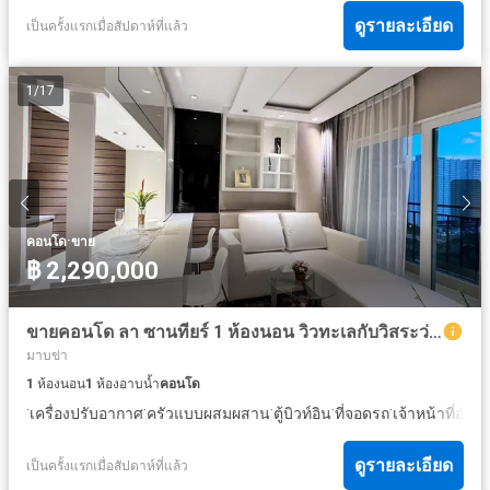
ดูรายละเอียด
เป็นครั้งแรกเมื่อสัปดาห์ที่แล้ว
1
/
17
·
คอนโด
ขาย
฿ 2,290,000
ขายคอนโด ลา ซานทียร์ 1 ห้องนอน วิวทะเลกับวิสระว่ายน้ำ พร้อมเข้าอยู่
มาบข่า
1
ห้องนอน
1
ห้องอาบน้ำ
คอนโด
·
·
·
·
·
เครื่องปรับอากาศ
ครัวแบบผสมผสาน
ตู้บิวท์อิน
ที่จอดรถ
เจ้าหน้าที่อ
ดูรายละเอียด
เป็นครั้งแรกเมื่อสัปดาห์ที่แล้ว