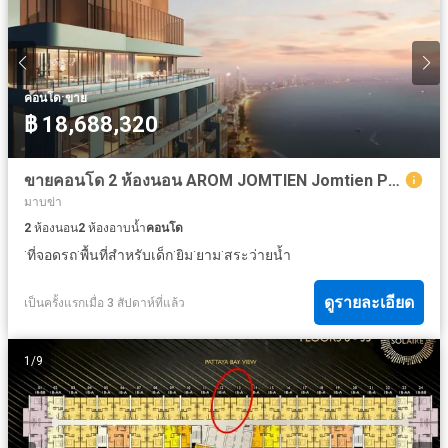
·
คอนโด
ขาย
฿ 18,688,320
ขายคอนโด 2 ห้องนอน AROM JOMTIEN Jomtien Pattaya 74.16 ตร.ม. ชั้น 38
มาบข่า
2
ห้องนอน
2
ห้องอาบน้ำ
คอนโด
·
·
·
·
·
ที่จอดรถ
พื้นที่สำหรับเด็ก
ยิม
ยาม
สระว่ายน้ำ
ดูรายละเอียด
เป็นครั้งแรกเมื่อ 3 สัปดาห์ที่แล้ว
1
/
9