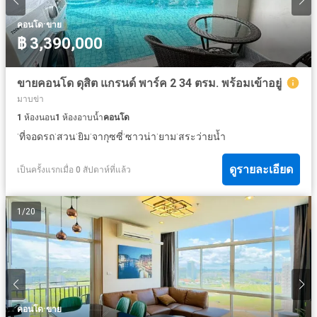
·
คอนโด
ขาย
฿ 3,390,000
ขายคอนโด ดุสิต แกรนด์ พาร์ค 2 34 ตรม. พร้อมเข้าอยู่
มาบข่า
1
ห้องนอน
1
ห้องอาบน้ำ
คอนโด
·
·
·
·
·
·
·
ที่จอดรถ
สวน
ยิม
จากุซซี่
ซาวน่า
ยาม
สระว่ายน้ำ
ดูรายละเอียด
เป็นครั้งแรกเมื่อ 0 สัปดาห์ที่แล้ว
1
/
20
·
คอนโด
ขาย