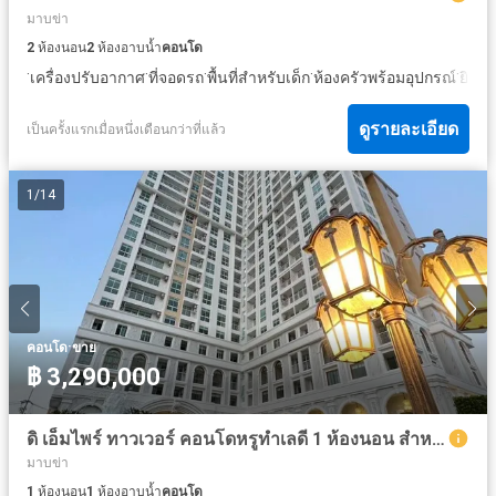
มาบข่า
2
ห้องนอน
2
ห้องอาบน้ำ
คอนโด
·
·
·
·
·
·
เครื่องปรับอากาศ
ที่จอดรถ
พื้นที่สำหรับเด็ก
ห้องครัวพร้อมอุปกรณ์
ยิม
ซ
ดูรายละเอียด
เป็นครั้งแรกเมื่อหนึ่งเดือนกว่าที่แล้ว
1
/
14
·
คอนโด
ขาย
฿ 3,290,000
ดิ เอ็มไพร์ ทาวเวอร์ คอนโดหรูทำเลดี 1 ห้องนอน สำหรับขาย
มาบข่า
1
ห้องนอน
1
ห้องอาบน้ำ
คอนโด