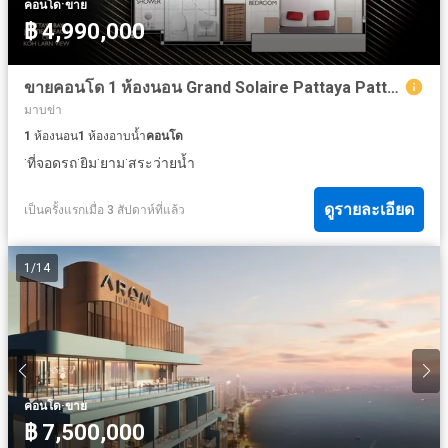
·
คอนโด
ขาย
฿ 4,990,000
ขายคอนโด 1 ห้องนอน Grand Solaire Pattaya Pattaya 29 ตร.ม. ชั้น 43
มาบข่า
1
ห้องนอน
1
ห้องอาบน้ำ
คอนโด
·
·
·
·
ที่จอดรถ
ยิม
ยาม
สระว่ายน้ำ
ดูรายละเอียด
เป็นครั้งแรกเมื่อ 3 สัปดาห์ที่แล้ว
1
/
14
·
คอนโด
ขาย
฿ 7,500,000