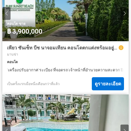
·
คอนโด
ขาย
฿ 3,900,000
เพียว ซันเซ็ท บีช นาจอมเทียน คอนโดตกแต่งพร้อมอยู่ ขนาด 39 ตรม. FQ
มาบข่า
คอนโด
·
·
·
·
·
·
เครื่องปรับอากาศ
ระเบียง
ที่จอดรถ
เจ้าหน้าที่อำนวยความสะดวก
ยิม
ย
ดูรายละเอียด
เป็นครั้งแรกเมื่อหนึ่งเดือนกว่าที่แล้ว
1
/
7