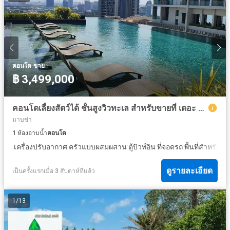
·
คอนโด
ขาย
฿ 3,499,000
คอนโดเลี้ยงสัตว์ได้ ชั้นสูงวิวทะเล สำหรับขายที่ เดอะ ริเวียร่า จอมเทียน
มาบข่า
1
ห้องอาบน้ำ
คอนโด
·
·
·
·
·
เครื่องปรับอากาศ
ครัวแบบผสมผสาน
ตู้บิวท์อิน
ที่จอดรถ
พื้นที่สำหรับเด็
ดูรายละเอียด
เป็นครั้งแรกเมื่อ 3 สัปดาห์ที่แล้ว
1
/
13