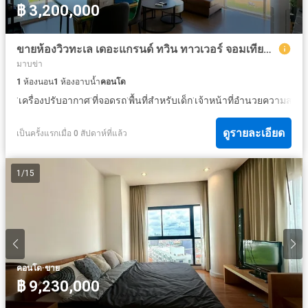
฿ 3,200,000
ขายห้องวิวทะเล เดอะแกรนด์ ทวิน ทาวเวอร์ จอมเทียน 44 ตรม.
มาบข่า
1
ห้องนอน
1
ห้องอาบน้ำ
คอนโด
·
·
·
·
เครื่องปรับอากาศ
ที่จอดรถ
พื้นที่สำหรับเด็ก
เจ้าหน้าที่อำนวยความสะด
ดูรายละเอียด
เป็นครั้งแรกเมื่อ 0 สัปดาห์ที่แล้ว
1
/
15
·
คอนโด
ขาย
฿ 9,230,000