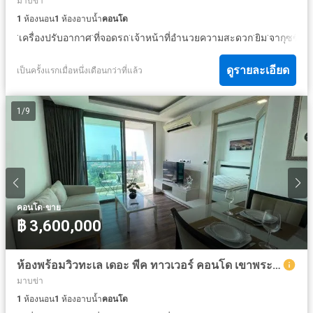
มาบข่า
1
ห้องนอน
1
ห้องอาบน้ำ
คอนโด
·
·
·
·
·
·
เครื่องปรับอากาศ
ที่จอดรถ
เจ้าหน้าที่อำนวยความสะดวก
ยิม
จากุซซี่
ซา
ดูรายละเอียด
เป็นครั้งแรกเมื่อหนึ่งเดือนกว่าที่แล้ว
1
/
9
·
คอนโด
ขาย
฿ 3,600,000
ห้องพร้อมวิวทะเล เดอะ พีค ทาวเวอร์ คอนโด เขาพระตำหนัก ขายพร้อมเข้าอยู่
มาบข่า
1
ห้องนอน
1
ห้องอาบน้ำ
คอนโด