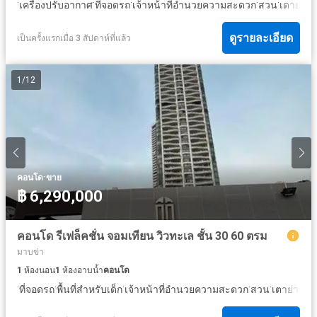
·
·
·
·
·
·
เครื่องปรับอากาศ
ที่จอดรถ
เจ้าหน้าที่อำนวยความสะดวก
สวน
เตาย่าง
ดูรายละเอียด
เป็นครั้งแรกเมื่อ 3 สัปดาห์ที่แล้ว
1
/
12
·
คอนโด
ขาย
฿ 6,290,000
คอนโด รีเฟล็คชั่น จอมเทียน วิวทะเล ชั้น 30 60 ตรม
มาบข่า
1
ห้องนอน
1
ห้องอาบน้ำ
คอนโด
·
·
·
·
·
·
ที่จอดรถ
พื้นที่สำหรับเด็ก
เจ้าหน้าที่อำนวยความสะดวก
สวน
เตาย่าง
ยิ