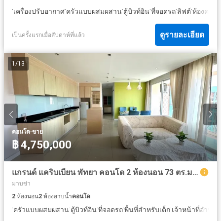
·
·
·
·
·
·
เครื่องปรับอากาศ
ครัวแบบผสมผสาน
ตู้บิวท์อิน
ที่จอดรถ
ลิฟต์
ห้องครัว
ดูรายละเอียด
เป็นครั้งแรกเมื่อสัปดาห์ที่แล้ว
1
/
13
·
คอนโด
ขาย
฿ 4,750,000
แกรนด์ แคริบเบียน พัทยา คอนโด 2 ห้องนอน 73 ตร.ม. สำหรับขาย
มาบข่า
2
ห้องนอน
2
ห้องอาบน้ำ
คอนโด
·
·
·
·
·
ครัวแบบผสมผสาน
ตู้บิวท์อิน
ที่จอดรถ
พื้นที่สำหรับเด็ก
เจ้าหน้าที่อำน