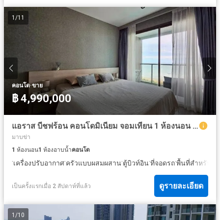
1
/
11
·
คอนโด
ขาย
฿ 4,990,000
แอราส บีชฟร้อน คอนโดมิเนียม จอมเทียน 1 ห้องนอน วิวทะเล สำหรับขาย
มาบข่า
1
ห้องนอน
1
ห้องอาบน้ำ
คอนโด
·
·
·
·
·
เครื่องปรับอากาศ
ครัวแบบผสมผสาน
ตู้บิวท์อิน
ที่จอดรถ
พื้นที่สำหรับเด็
ดูรายละเอียด
เป็นครั้งแรกเมื่อ 2 สัปดาห์ที่แล้ว
1
/
10