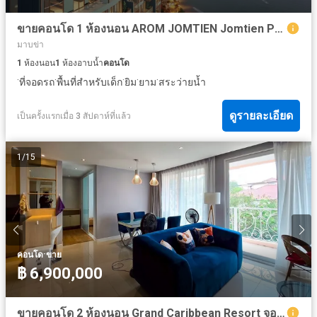
ขายคอนโด 1 ห้องนอน AROM JOMTIEN Jomtien Pattaya 39.22 ตร.ม. ชั้น 9
มาบข่า
1
ห้องนอน
1
ห้องอาบน้ำ
คอนโด
·
·
·
·
·
ที่จอดรถ
พื้นที่สำหรับเด็ก
ยิม
ยาม
สระว่ายน้ำ
ดูรายละเอียด
เป็นครั้งแรกเมื่อ 3 สัปดาห์ที่แล้ว
1
/
15
·
คอนโด
ขาย
฿ 6,900,000
ขายคอนโด 2 ห้องนอน Grand Caribbean Resort จอมเทียน พัทยา 73 ตร.ม. โควต้าต่างชาติ ตึก C ชั้น 5