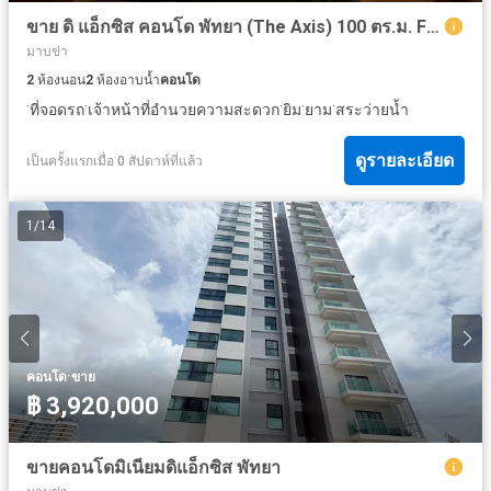
ขาย ดิ แอ็กซิส คอนโด พัทยา (The Axis) 100 ตร.ม. FQ 2 ห้องนอน ตึก A
มาบข่า
2
ห้องนอน
2
ห้องอาบน้ำ
คอนโด
·
·
·
·
·
ที่จอดรถ
เจ้าหน้าที่อำนวยความสะดวก
ยิม
ยาม
สระว่ายน้ำ
ดูรายละเอียด
เป็นครั้งแรกเมื่อ 0 สัปดาห์ที่แล้ว
1
/
14
·
คอนโด
ขาย
฿ 3,920,000
ขายคอนโดมิเนียมดิแอ็กซิส พัทยา