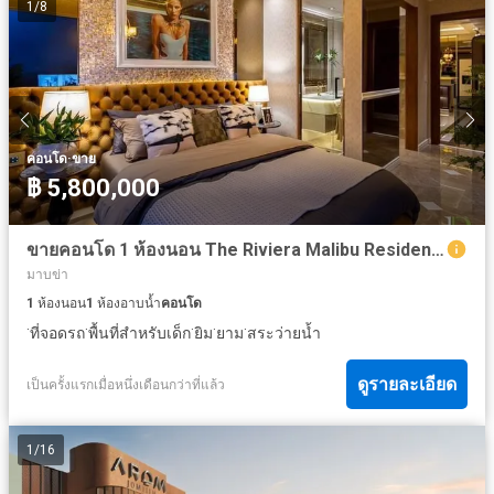
1
/
8
·
คอนโด
ขาย
฿ 5,800,000
ขายคอนโด 1 ห้องนอน The Riviera Malibu Residences Pratumnak Pattaya 33 ตร.ม. ชั้น 21
มาบข่า
1
ห้องนอน
1
ห้องอาบน้ำ
คอนโด
·
·
·
·
·
ที่จอดรถ
พื้นที่สำหรับเด็ก
ยิม
ยาม
สระว่ายน้ำ
ดูรายละเอียด
เป็นครั้งแรกเมื่อหนึ่งเดือนกว่าที่แล้ว
1
/
16