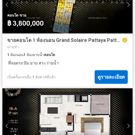
·
คอนโด
ขาย
฿ 3,800,000
ขายคอนโด 1 ห้องนอน Grand Solaire Pattaya Pattaya 29 ตร.ม. ชั้น 34
มาบข่า
1
ห้องนอน
1
ห้องอาบน้ำ
คอนโด
·
·
·
·
ที่จอดรถ
ยิม
ยาม
สระว่ายน้ำ
ดูรายละเอียด
เป็นครั้งแรกเมื่อ 3 สัปดาห์ที่แล้ว
1
/
8