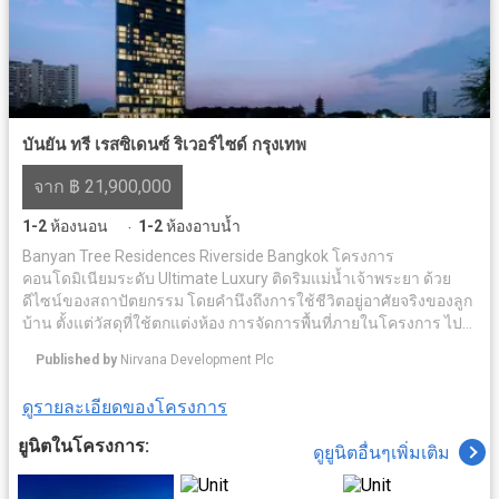
บันยัน ทรี เรสซิเดนซ์ ริเวอร์ไซด์ กรุงเทพ
จาก ฿ 21,900,000
1-2
ห้องนอน
1-2
ห้องอาบน้ำ
·
Banyan Tree Residences Riverside Bangkok โครงการ
คอนโดมิเนียมระดับ Ultimate Luxury ติดริมแม่น้ำเจ้าพระยา ด้วย
ดีไซน์ของสถาปัตยกรรม โดยคำนึงถึงการใช้ชีวิตอยู่อาศัยจริงของลูก
บ้าน ตั้งแต่วัสดุที่ใช้ตกแต่งห้อง การจัดการพื้นที่ภายในโครงการ ไป
จนถึงเซอร์วิชระดับโรงแรมห้าดาว ท่ามกลางบรรยากาศของเมือง
Published by
Nirvana Development Plc
เก่าอันเงียบสงบ ภายใต้แนวคิด The Sanctuary for your Soul แต่
ขณะเดียวกันในอนาคตพื้นที่ในย่านี้กำลังจะกลายเป็นศูนย์กลางการ
ดูรายละเอียดของโครงการ
ค้า และธุรกิจสิ่งอำนวยความสะดวกครบครัน อาทิ ระบบรักษาความ
ปลอดภัย มีคลับเฮ้าส์ ฟิตเนส สระว่ายน้ำ เดินทางสะดวกด้วยใกล้
ยูนิตในโครงการ:
ดูยูนิตอื่นๆเพิ่มเติม
รถไฟฟ้า สถานนีสะพานตากสิน สะดวกสบายใกล้สถาที่สำคัญ ยกยอ
มารีน่า, วัดทองนพคุณ, รพ.ตากสิน ฯลฯ