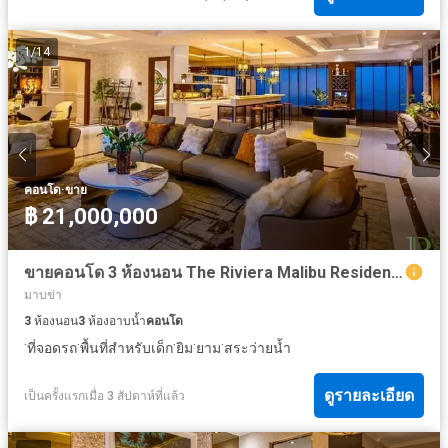
1
/
14
·
คอนโด
ขาย
฿ 21,000,000
ขายคอนโด 3 ห้องนอน The Riviera Malibu Residences Pratumnak Pattaya 113 ตร.ม. ชั้น 26
มาบข่า
3
ห้องนอน
3
ห้องอาบน้ำ
คอนโด
·
·
·
·
·
ที่จอดรถ
พื้นที่สำหรับเด็ก
ยิม
ยาม
สระว่ายน้ำ
ดูรายละเอียด
เป็นครั้งแรกเมื่อ 3 สัปดาห์ที่แล้ว