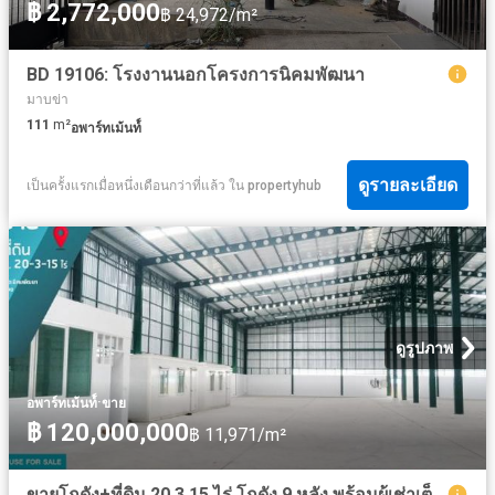
฿ 2,772,000
฿ 24,972/m²
BD 19106: โรงงานนอกโครงการนิคมพัฒนา
มาบข่า
111
m²
อพาร์ทเม้นท์์
ดูรายละเอียด
เป็นครั้งแรกเมื่อหนึ่งเดือนกว่าที่แล้ว
ใน
propertyhub
ดูรูปภาพ
·
อพาร์ทเม้นท์์
ขาย
฿ 120,000,000
฿ 11,971/m²
ขายโกดัง+ที่ดิน 20 3 15 ไร่ โกดัง 9 หลัง พร้อมผู้เช่าเต็ม ห่างนิคมอุตสาหกรรม CPGCเพียง 6 กม. ใกล้แยกมาบข่า ต.นิคมพัฒนา อ.นิคมพัฒนา จ.ระยอง