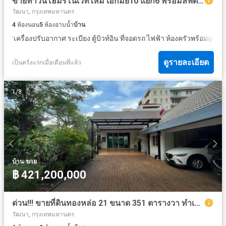
ขายทาวน์โฮมรีโนเวทใหม่ เอกมัย10 แยก6 พร้อมลิฟต์ส่วนตัว ขนาด 52ตารางวา 4ชั้น 4นอน 5น้ำ ตกแต่งด้วยวัสดุคุณภาพดี ราคาจับต้องได้
วัฒนา, กรุงเทพมหานคร
4
ห้องนอน
5
ห้องอาบน้ำ
บ้าน
·
·
·
·
·
·
เครื่องปรับอากาศ
ระเบียง
ตู้บิวท์อิน
ที่จอดรถ
ไฟฟ้า
ห้องครัวพร้อมอุปกร
ดูรายละเอียด
เป็นครั่งแรกเมื่อเดือนที่แล้ว
1
/
8
·
บ้าน
ขาย
฿ 421,200,000
ด่วน!!! ขายที่ดินทองหล่อ 21 ขนาด 351 ตารางวา ทำเลทองของนักลงทุน ใกล้ The Commons เพียง 5นาที ▪️ขายตารางวาละ 1,200,000 บาท ยกแปลงสุทธิ 421,200,000 บาท
วัฒนา, กรุงเทพมหานคร