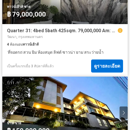
·
ทาวน์เฮ้าส์
ขาย
฿ 79,000,000
Quarter 31: 4bed 5bath 425sqm. 79,000,000 Am: 065619----
วัฒนา, กรุงเทพมหานคร
4
ห้องนอน
ทาวน์เฮ้าส์
·
·
·
·
·
·
·
·
ที่จอดรถ
สวน
ยิม
ห้องสมุด
ลิฟต์
ซาวน่า
ยาม
สระว่ายน้ำ
ดูรายละเอียด
เป็นครั้งแรกเมื่อ 3 สัปดาห์ที่แล้ว
1
/
11
·
บ้าน
ขาย