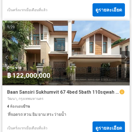
ดูรายละเอียด
เป็นครั่งแรกเมื่อเดือนที่แล้ว
1
/
20
·
บ้าน
ขาย
฿ 122,000,000
Baan Sansiri Sukhumvit 67 4bed 5bath 110sqwah 490sqm. 122,000,000 Am: 065619----
วัฒนา, กรุงเทพมหานคร
4
ห้องนอน
บ้าน
·
·
·
·
·
ที่จอดรถ
สวน
ยิม
ยาม
สระว่ายน้ำ
ดูรายละเอียด
เป็นครั่งแรกเมื่อเดือนที่แล้ว