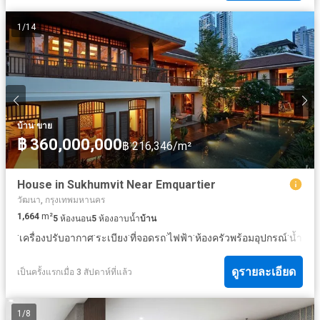
1
/
14
·
บ้าน
ขาย
฿ 360,000,000
฿ 216,346/m²
House in Sukhumvit Near Emquartier
วัฒนา, กรุงเทพมหานคร
1,664
m²
5
ห้องนอน
5
ห้องอาบน้ำ
บ้าน
·
·
·
·
·
·
·
เครื่องปรับอากาศ
ระเบียง
ที่จอดรถ
ไฟฟ้า
ห้องครัวพร้อมอุปกรณ์
น้ำ
ลา
ดูรายละเอียด
เป็นครั้งแรกเมื่อ 3 สัปดาห์ที่แล้ว
1
/
8