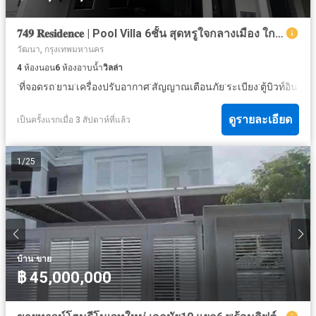
𝟕𝟒𝟗 𝐑𝐞𝐬𝐢𝐝𝐞𝐧𝐜𝐞 | Pool Villa 6ชั้น สุดหรูใจกลางเมือง ใกล้สถานีรถไฟฟ้า BTS พร้อมพงษ์ | สุขุมวิท 49/1 ขนาพ 457.50 ตรม ▪️4 ห้องนอน | 5 ห้องน้ำ ▪️มีลิฟท์ส่
วัฒนา, กรุงเทพมหานคร
4
ห้องนอน
6
ห้องอาบน้ำ
วิลล่า
·
·
·
·
·
·
·
ที่จอดรถ
ยาม
เครื่องปรับอากาศ
สัญญาณเตือนภัย
ระเบียง
ตู้บิวท์อิน
ห้อ
ดูรายละเอียด
เป็นครั้งแรกเมื่อ 3 สัปดาห์ที่แล้ว
1
/
25
·
บ้าน
ขาย
฿ 45,000,000