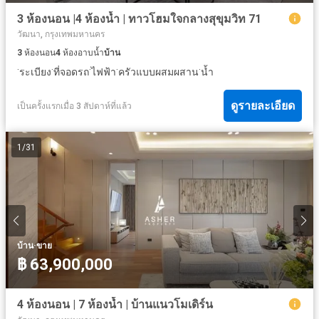
3 ห้องนอน |4 ห้องน้ำ | ทาวโฮมใจกลางสุขุมวิท 71
วัฒนา, กรุงเทพมหานคร
3
ห้องนอน
4
ห้องอาบน้ำ
บ้าน
·
·
·
·
·
ระเบียง
ที่จอดรถ
ไฟฟ้า
ครัวแบบผสมผสาน
น้ำ
ดูรายละเอียด
เป็นครั้งแรกเมื่อ 3 สัปดาห์ที่แล้ว
1
/
31
·
บ้าน
ขาย
฿ 63,900,000
4 ห้องนอน | 7 ห้องน้ำ | บ้านแนวโมเดิร์น