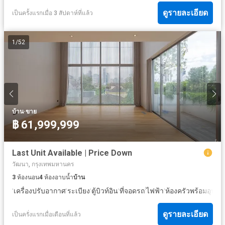
ดูรายละเอียด
เป็นครั้งแรกเมื่อ 3 สัปดาห์ที่แล้ว
1
/
52
·
บ้าน
ขาย
฿ 61,999,999
Last Unit Available | Price Down
วัฒนา, กรุงเทพมหานคร
3
ห้องนอน
4
ห้องอาบน้ำ
บ้าน
·
·
·
·
·
·
เครื่องปรับอากาศ
ระเบียง
ตู้บิวท์อิน
ที่จอดรถ
ไฟฟ้า
ห้องครัวพร้อมอุปกร
ดูรายละเอียด
เป็นครั่งแรกเมื่อเดือนที่แล้ว