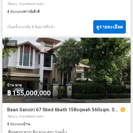
วัฒนา, กรุงเทพมหานคร
4
ห้องนอน
ทาวน์เฮ้าส์
ดูรายละเอียด
เป็นครั้งแรกเมื่อ 3 สัปดาห์ที่แล้ว
1
/
20
·
บ้าน
ขาย
฿ 155,000,000
Baan Sansiri 67 5bed 6bath 158sqwah 560sqm. Sale/Rent 155,000,000/380,000 Am: 065619----
วัฒนา, กรุงเทพมหานคร
5
ห้องนอน
บ้าน
·
·
·
·
·
ที่จอดรถ
สวน
ยิม
ยาม
สระว่ายน้ำ