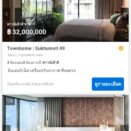
·
ทาวน์เฮ้าส์
ขาย
฿ 32,000,000
Townhome | Sukhumvit 49
วัฒนา, กรุงเทพมหานคร
3
ห้องนอน
3
ห้องอาบน้ำ
ทาวน์เฮ้าส์
·
·
·
อินเตอร์เน็ต
เครื่องปรับอากาศ
ที่จอดรถ
ดูรายละเอียด
เป็นครั้งแรกเมื่อ 3 สัปดาห์ที่แล้ว
1
/
8