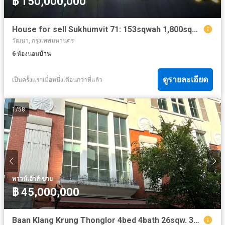
฿ 150,000,000
House for sell Sukhumvit 71: 153sqwah 1,800sqm. 6bed 150,000,000 Am: 065619----
วัฒนา, กรุงเทพมหานคร
6
ห้องนอน
บ้าน
ดูรายละเอียด
เป็นครั้งแรกเมื่อหนึ่งเดือนกว่าที่แล้ว
1
/
58
·
ทาวน์เฮ้าส์
ขาย
฿ 45,000,000
Baan Klang Krung Thonglor 4bed 4bath 26sqw. 380sqm. 45,000,000 Am: 065619----