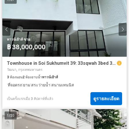
·
ทาวน์เฮ้าส์
ขาย
฿ 38,000,000
Townhouse in Soi Sukhumvit 39: 33sqwah 3bed 3bath + maid 38,000,0000 Am: 065619----
วัฒนา, กรุงเทพมหานคร
3
ห้องนอน
2
ห้องอาบน้ำ
ทาวน์เฮ้าส์
·
·
·
·
ที่จอดรถ
ยาม
สระว่ายน้ำ
สนามเทนนิส
ดูรายละเอียด
เป็นครั้งแรกเมื่อ 3 สัปดาห์ที่แล้ว
1
/
20