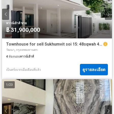
·
ทาวน์เฮ้าส์
ขาย
฿ 31,900,000
Townhouse for sell Sukhumvit soi 15: 48sqwah 440sqm. 4bed 6bath 31,900,000 Am: 065619----
วัฒนา, กรุงเทพมหานคร
4
ห้องนอน
ทาวน์เฮ้าส์
ดูรายละเอียด
เป็นครั่งแรกเมื่อเดือนที่แล้ว
1
/
23