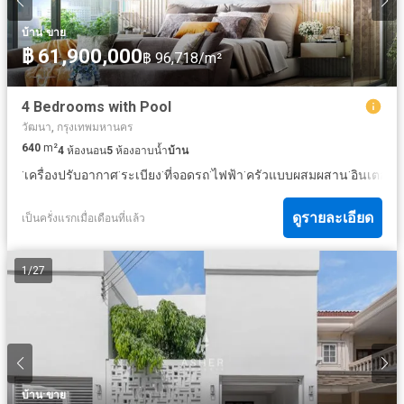
·
บ้าน
ขาย
฿ 61,900,000
฿ 96,718/m²
4 Bedrooms with Pool
วัฒนา, กรุงเทพมหานคร
640
m²
4
ห้องนอน
5
ห้องอาบน้ำ
บ้าน
·
·
·
·
·
·
เครื่องปรับอากาศ
ระเบียง
ที่จอดรถ
ไฟฟ้า
ครัวแบบผสมผสาน
อินเตอร์เ
ดูรายละเอียด
เป็นครั่งแรกเมื่อเดือนที่แล้ว
1
/
27
·
บ้าน
ขาย