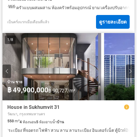
·
Wifi
·
·
·
·
·
ครัวแบบผสมผสาน
ห้องครัวพร้อมอุปกรณ์
ยาม
เครื่องปรับอากาศ
ท
ดูรายละเอียด
เป็นครั่งแรกเมื่อเดือนที่แล้ว
1
/
8
·
บ้าน
ขาย
฿ 49,900,000
฿ 90,727/m²
House in Sukhumvit 31
วัฒนา, กรุงเทพมหานคร
550
m²
4
ห้องนอน
5
ห้องอาบน้ำ
บ้าน
·
·
·
·
·
·
·
·
·
ระเบียง
ที่จอดรถ
ไฟฟ้า
สวน
ลาน
ลานระเบียง
อินเตอร์เน็ต
ตู้บิวท์อิน
ห้