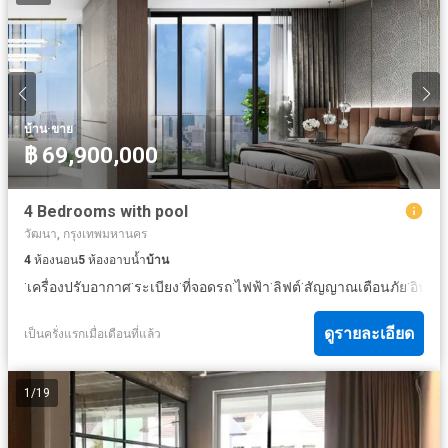
·
บ้าน
ขาย
฿ 69,900,000
4 Bedrooms with pool
วัฒนา, กรุงเทพมหานคร
4
ห้องนอน
5
ห้องอาบน้ำ
บ้าน
·
·
·
·
·
·
·
เครื่องปรับอากาศ
ระเบียง
ที่จอดรถ
ไฟฟ้า
ลิฟต์
สัญญาณเตือนภัย
อินเตอ
ดูรายละเอียด
เป็นครั่งแรกเมื่อเดือนที่แล้ว
1
/
19