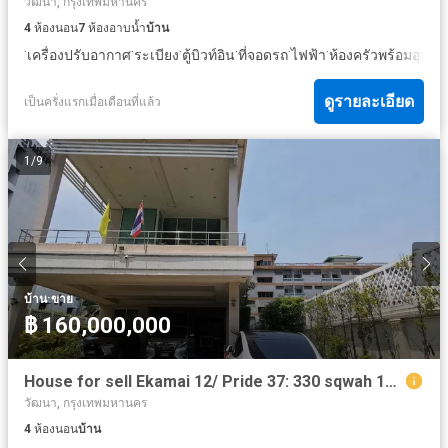
วัฒนา, กรุงเทพมหานคร
4
ห้องนอน
7
ห้องอาบน้ำ
บ้าน
·
·
·
·
·
·
เครื่องปรับอากาศ
ระเบียง
ตู้บิวท์อิน
ที่จอดรถ
ไฟฟ้า
ห้องครัวพร้อมอุปกร
ดูรายละเอียด
เป็นครั่งแรกเมื่อเดือนที่แล้ว
1
/
9
·
บ้าน
ขาย
฿ 160,000,000
House for sell Ekamai 12/ Pride 37: 330 sqwah 160,000,000 Am: 065619----
วัฒนา, กรุงเทพมหานคร
4
ห้องนอน
บ้าน