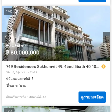
1
/
40
·
ทาวน์เฮ้าส์
ขาย
฿ 80,000,000
749 Residences Sukhumvit 49: 4bed 5bath 40.40sqwah 467.5sqm. 80,000,000 Am: 065619----
วัฒนา, กรุงเทพมหานคร
4
ห้องนอน
ทาวน์เฮ้าส์
·
·
ที่จอดรถ
ยาม
ดูรายละเอียด
เป็นครั้งแรกเมื่อ 3 สัปดาห์ที่แล้ว
1
/
27