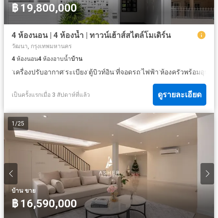
฿ 19,800,000
4 ห้องนอน | 4 ห้องน้ำ | ทาวน์เฮ้าส์สไตล์โมเดิร์น
วัฒนา, กรุงเทพมหานคร
4
ห้องนอน
4
ห้องอาบน้ำ
บ้าน
·
·
·
·
·
·
เครื่องปรับอากาศ
ระเบียง
ตู้บิวท์อิน
ที่จอดรถ
ไฟฟ้า
ห้องครัวพร้อมอุปกร
ดูรายละเอียด
เป็นครั้งแรกเมื่อ 3 สัปดาห์ที่แล้ว
1
/
25
·
บ้าน
ขาย
฿ 16,590,000