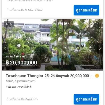
ดูรายละเอียด
เป็นครั้งแรกเมื่อ 3 สัปดาห์ที่แล้ว
1
/
15
·
ทาวน์เฮ้าส์
ขาย
฿ 20,900,000
Townhouse Thonglor 25: 24.6sqwah 20,900,000 with tenant Am: 065619----
วัฒนา, กรุงเทพมหานคร
3
ห้องนอน
ทาวน์เฮ้าส์
ดูรายละเอียด
เป็นครั่งแรกเมื่อเดือนที่แล้ว