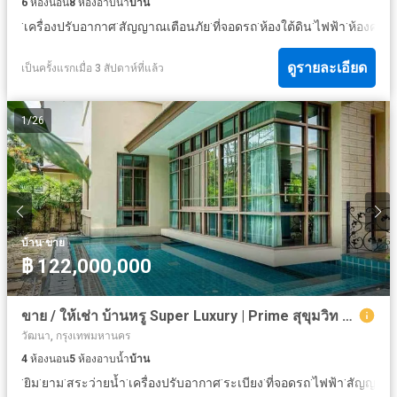
6
ห้องนอน
8
ห้องอาบน้ำ
บ้าน
·
·
·
·
·
·
เครื่องปรับอากาศ
สัญญาณเตือนภัย
ที่จอดรถ
ห้องใต้ดิน
ไฟฟ้า
ห้องครัว
ดูรายละเอียด
เป็นครั้งแรกเมื่อ 3 สัปดาห์ที่แล้ว
1
/
26
·
บ้าน
ขาย
฿ 122,000,000
ขาย / ให้เช่า บ้านหรู Super Luxury | Prime สุขุมวิท 67 | โครงการแสนสิริ บ้านเดี่ยว ใน compound HI-End แห่งเดียวในใจกลางสุขุมวิท บ้านหัวมุม Rare Item – ติดอุโมงค์ต้นไม้ อยู่กลางหมู่บ้าน ไม่ติดรั้วโครงการ ขนาดที่ดิน: 110 ตร.ว. | พื้นที่ใช้สอย: 490 ตร.ม.
วัฒนา, กรุงเทพมหานคร
4
ห้องนอน
5
ห้องอาบน้ำ
บ้าน
·
·
·
·
·
·
·
·
ยิม
ยาม
สระว่ายน้ำ
เครื่องปรับอากาศ
ระเบียง
ที่จอดรถ
ไฟฟ้า
สัญญาณเ