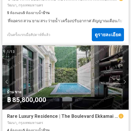
วัฒนา, กรุงเทพมหานคร
5
ห้องนอน
5
ห้องอาบน้ำ
บ้าน
·
·
·
·
·
·
·
ที่จอดรถ
สวน
ยาม
สระว่ายน้ำ
เครื่องปรับอากาศ
สัญญาณเตือนภัย
ระเบ
ดูรายละเอียด
เป็นครั้งแรกเมื่อสัปดาห์ที่แล้ว
1
/
13
·
บ้าน
ขาย
฿ 85,800,000
Rare Luxury Residence | The Boulevard Ekkamai | บ้านเดี่ยวระดับ Ultra Luxury ใจกลางสุขุมวิท
วัฒนา, กรุงเทพมหานคร
4
ห้องนอน
5
ห้องอาบน้ำ
บ้าน