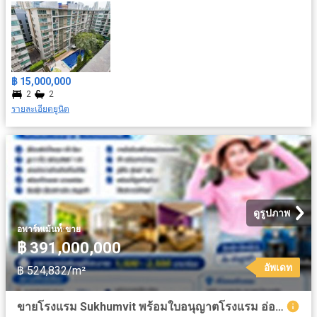
฿ 15,000,000
2
2
รายละเอียดยูนิต
ดูรูปภาพ
·
อพาร์ทเม้นท์์
ขาย
฿ 391,000,000
อัพเดท
฿ 524,832/m²
ขายโรงแรม Sukhumvit พร้อมใบอนุญาตโรงแรม อ่อนนุช กทม