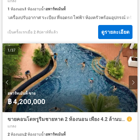
แกลง
1
ห้องนอน
1
ห้องอาบน้ำ
อพาร์ทเม้นท์์
·
·
·
·
·
·
เครื่องปรับอากาศ
ระเบียง
ที่จอดรถ
ไฟฟ้า
ห้องครัวพร้อมอุปกรณ์
ครัวแ
ดูรายละเอียด
เป็นครั้งแรกเมื่อ 2 สัปดาห์ที่แล้ว
1
/
37
·
อพาร์ทเม้นท์์
ขาย
฿ 4,200,000
ขายคอนโดหรูริมชายหาด 2 ห้องนอน เพียง 4.2 ล้านบาท
แกลง
2
ห้องนอน
2
ห้องอาบน้ำ
อพาร์ทเม้นท์์