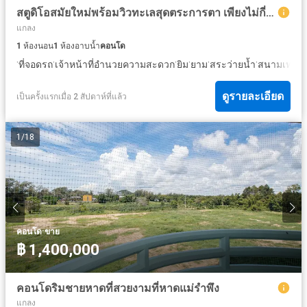
สตูดิโอสมัยใหม่พร้อมวิวทะเลสุดตระการตา เพียงไม่กี่ก้าวจากชายหาดทรายยาว 10 กิโลเมตร
แกลง
1
ห้องนอน
1
ห้องอาบน้ำ
คอนโด
·
·
·
·
·
·
ที่จอดรถ
เจ้าหน้าที่อำนวยความสะดวก
ยิม
ยาม
สระว่ายน้ำ
สนามเทนนิ
ดูรายละเอียด
เป็นครั้งแรกเมื่อ 2 สัปดาห์ที่แล้ว
1
/
18
·
คอนโด
ขาย
฿ 1,400,000
คอนโดริมชายหาดที่สวยงามที่หาดแม่รำพึง
แกลง