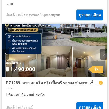
·
สวน
ดูรายละเอียด
เป็นครั้งแรกเมื่อ 2 วันที่แล้ว
ใน
propertyhub
1
/
6
·
คอนโด
ขาย
฿ 1,490,000
ใหม่
PZ1289 -ขาย คอนโด ทริปเปิ้ลทรี ระยอง ห่างจาก เซ็นทรัลระยอง เพียง 1 กม บนถนนราษฎร์อุทิศ (ค.2) ขนาด 36.20 ตร.ม.ห่างจากถนนราชชุมพล ค.2 เพียง 100 เมตร
แกลง
1
ห้องนอน
1
ห้องอาบน้ำ
คอนโด
ดูรายละเอียด
เป็นครั้งแรกเมื่อวานนี้