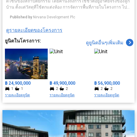
ดีไซน์ของสถาปัตยกรรม โดยคำนึงถึงการใช้ชีวิตอยู่อาศัยจริงของลูก
บ้าน ตั้งแต่วัสดุที่ใช้ตกแต่งห้อง การจัดการพื้นที่ภายในโครงการ ไป
จนถึงเซอร์วิชระดับโรงแรมห้าดาว ท่ามกลางบรรยากาศของเมือง
Published by
Nirvana Development Plc
เก่าอันเงียบสงบ ภายใต้แนวคิด The Sanctuary for your Soul แต่
ขณะเดียวกันในอนาคตพื้นที่ในย่านี้กำลังจะกลายเป็นศูนย์กลางการ
ดูรายละเอียดของโครงการ
ค้า และธุรกิจสิ่งอำนวยความสะดวกครบครัน อาทิ ระบบรักษาความ
ปลอดภัย มีคลับเฮ้าส์ ฟิตเนส สระว่ายน้ำ เดินทางสะดวกด้วยใกล้
ยูนิตในโครงการ:
ดูยูนิตอื่นๆเพิ่มเติม
รถไฟฟ้า สถานนีสะพานตากสิน สะดวกสบายใกล้สถาที่สำคัญ ยกยอ
มารีน่า, วัดทองนพคุณ, รพ.ตากสิน ฯลฯ
฿ 24,900,000
฿ 49,900,000
฿ 56,900,000
1
1
2
2
2
2
รายละเอียดยูนิต
รายละเอียดยูนิต
รายละเอียดยูนิต