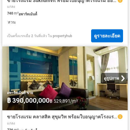
ขายโรงแรม Sukhumvit พร้อมใบอนุญาตโรงแรม อ่อนนุช กทม
แกลง
740
m²
อพาร์ทเม้นท์์
·
สวน
ดูรายละเอียด
เป็นครั้งแรกเมื่อ 2 วันที่แล้ว
ใน
propertyhub
ดูรูปภาพ
·
อพาร์ทเม้นท์์
ขาย
฿ 390,000,000
฿ 529,891/m²
ขายโรงแรม คลาสสิค สุขุมวิท พร้อมใบอนุญาตโรงแรม มีห้องพักทั้งหมด 45 ห้อง สูง 5 ชั้น
แกลง
736
m²