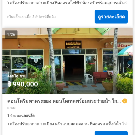
·
·
·
·
·
·
เครื่องปรับอากาศ
ระเบียง
ที่จอดรถ
ไฟฟ้า
ห้องครัวพร้อมอุปกรณ์
ครัวแ
ดูรายละเอียด
เป็นครั้งแรกเมื่อ 2 สัปดาห์ที่แล้ว
1
/
26
·
คอนโด
ขาย
฿ 990,000
คอนโดริมหาดระยอง คอนโดเทลพร้อมสระว่ายน้ำ ใกล้หาดแม่รำพึงมาก
แกลง
1
ห้องนอน
คอนโด
·
·
·
·
·
·
·
เครื่องปรับอากาศ
ระเบียง
ครัวแบบผสมผสาน
ที่จอดรถ
แท็งก์น้ำ
ไฟฟ้า