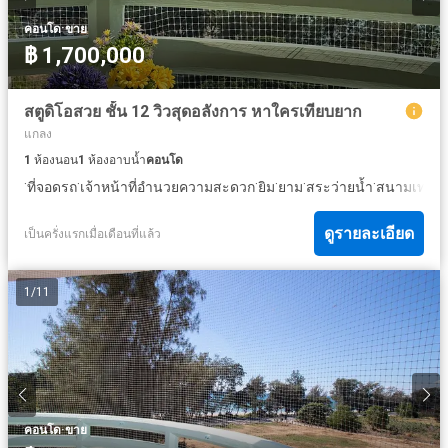
·
คอนโด
ขาย
฿ 1,700,000
สตูดิโอสวย ชั้น 12 วิวสุดอลังการ หาใครเทียบยาก
แกลง
1
ห้องนอน
1
ห้องอาบน้ำ
คอนโด
·
·
·
·
·
·
ที่จอดรถ
เจ้าหน้าที่อำนวยความสะดวก
ยิม
ยาม
สระว่ายน้ำ
สนามเทนนิ
ดูรายละเอียด
เป็นครั่งแรกเมื่อเดือนที่แล้ว
1
/
11
·
คอนโด
ขาย