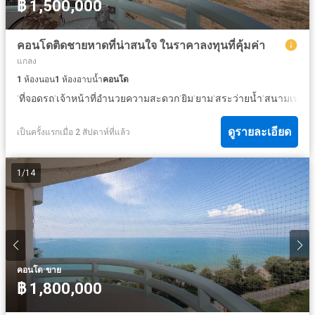
฿ 1,500,000
คอนโดติดชายหาดที่น่าสนใจ ในราคาลงทุนที่คุ้มค่า
แกลง
1
ห้องนอน
1
ห้องอาบน้ำ
คอนโด
·
·
·
·
·
·
ที่จอดรถ
เจ้าหน้าที่อำนวยความสะดวก
ยิม
ยาม
สระว่ายน้ำ
สนามเทนนิ
ดูรายละเอียด
เป็นครั้งแรกเมื่อ 2 สัปดาห์ที่แล้ว
1
/
14
·
คอนโด
ขาย
฿ 1,800,000