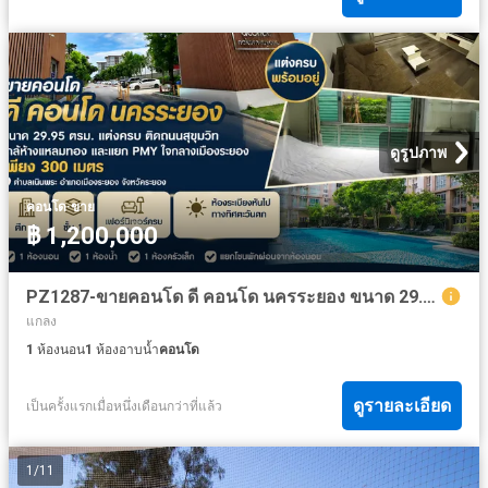
ดูรูปภาพ
·
คอนโด
ขาย
฿ 1,200,000
PZ1287-ขายคอนโด ดี คอนโด นครระยอง ขนาด 29.95 ตรม. แต่งครบ ติดถนนสุขุมวิท ใกล้ห้างแหลมทอง และแยก PMY ใจกลางเมืองระยอง เพียง 300 เมตร ตำบลเนินพระ อำเภอ
แกลง
1
ห้องนอน
1
ห้องอาบน้ำ
คอนโด
ดูรายละเอียด
เป็นครั้งแรกเมื่อหนึ่งเดือนกว่าที่แล้ว
1
/
11