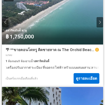
·
อพาร์ทเม้นท์์
ขาย
฿ 1,750,000
🌴 **ขายคอนโดหรู ติดชายหาด ณ The Orchid Beach** 🌞 ราคาเพียง 1,750,000 บาทเท่านั้น (C104)
แกลง
1
ห้องนอน
1
ห้องอาบน้ำ
อพาร์ทเม้นท์์
·
·
·
·
·
·
เครื่องปรับอากาศ
ระเบียง
ที่จอดรถ
ไฟฟ้า
ครัวแบบผสมผสาน
ลานระเบี
ดูรายละเอียด
เป็นครั่งแรกเมื่อเดือนที่แล้ว
1
/
27