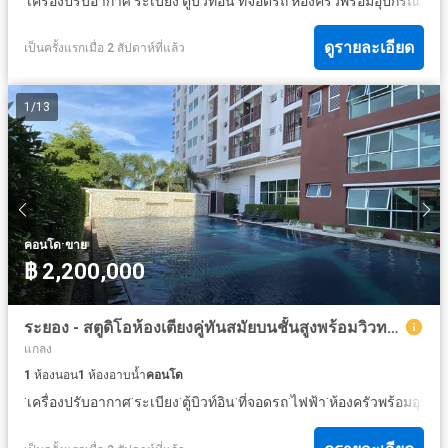
เครื่องปรับอากาศ
ระเบียง
ตู้บิวท์อิน
ที่จอดรถ
ห้องครัวพร้อมอุปกรณ์
ครั
ดูรายละเอียด
เป็นครั้งแรกเมื่อ 2 สัปดาห์ที่แล้ว
1
/
13
·
คอนโด
ขาย
฿ 2,200,000
ระยอง - สตูดิโอห้องเตียงคู่ทันสมัยบนชั้นสูงพร้อมวิวทะเล
แกลง
1
ห้องนอน
1
ห้องอาบน้ำ
คอนโด
·
·
·
·
·
·
เครื่องปรับอากาศ
ระเบียง
ตู้บิวท์อิน
ที่จอดรถ
ไฟฟ้า
ห้องครัวพร้อมอุปกร