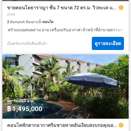
ขายคอนโดธาราญา ชั้น 7 ขนาด 72 ตร.ม. วิวทะเล-แม่น้ำ ตกแต่งครบ พร้อมอยู่ ติดหาดแสงจันทร์ ระยอง
แกลง
2
ห้องนอน
1
ห้องอาบน้ำ
คอนโด
·
·
·
·
ครัวแบบผสมผสาน
ยาม
เครื่องปรับอากาศ
เจ้าหน้าที่อำนวยความสะดว
ดูรายละเอียด
เป็นครั่งแรกเมื่อเดือนที่แล้ว
1
/
30
·
อพาร์ทเม้นท์์
ขาย
฿ 1,495,000
คอนโดพักตากอากาศริมชายหาดอันเงียบสงบรอคุณอยู่: คอนโด 1 ห้องนอนสุดสงบสำหรับขาย/เช่า ขาย: ฿1,495,000 (เฉพาะคนไทย)