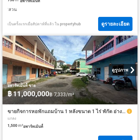
อพาร์ทเม้นท์์
·
สวน
ดูรายละเอียด
เป็นครั้งแรกเมื่อสัปดาห์ที่แล้ว
ใน
propertyhub
ดูรูปภาพ
·
อพาร์ทเม้นท์์
ขาย
฿ 11,000,000
฿ 7,333/m²
ขายกิจการหอพักแถมบ้าน 1 หลังขนาด 1 ไร่ พักัด อ่างอุดม แหลมฉบัง ศรีราชา
แกลง
1,500
m²
อพาร์ทเม้นท์์