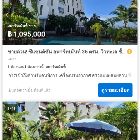
·
อพาร์ทเม้นท์์
ขาย
฿ 1,095,000
ขายด่วน! ซีแซนด์ซัน อพาร์ทเม้นท์ 36 ตรม. วิวทะเล ชั้น 7 ใกล้ทะเล SSS709 ราคา 1,095,000 บาท
แกลง
1
ห้องนอน
1
ห้องอาบน้ำ
อพาร์ทเม้นท์์
·
·
·
·
การเข้าถึงสำหรับคนพิการ
เครื่องปรับอากาศ
ครัวแบบผสมผสาน
ที่จอด
ดูรายละเอียด
เป็นครั่งแรกเมื่อเดือนที่แล้ว
1
/
41