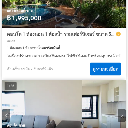
·
อพาร์ทเม้นท์์
ขาย
฿ 1,995,000
คอนโด 1 ห้องนอน 1 ห้องน้ำ รวมเฟอร์นิเจอร์ ขนาด 58 ตร.ม. (A301) ราคาเพียง 1,995,000 บาท
แกลง
1
ห้องนอน
1
ห้องอาบน้ำ
อพาร์ทเม้นท์์
·
·
·
·
·
·
เครื่องปรับอากาศ
ระเบียง
ที่จอดรถ
ไฟฟ้า
ห้องครัวพร้อมอุปกรณ์
ครัวแ
ดูรายละเอียด
เป็นครั้งแรกเมื่อ 2 สัปดาห์ที่แล้ว
1
/
26
·
คอนโด
ขาย