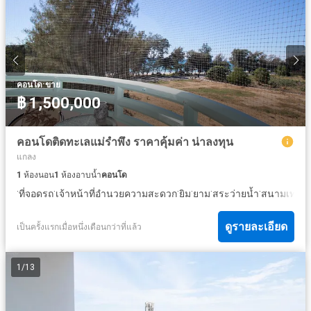
·
คอนโด
ขาย
฿ 1,500,000
คอนโดติดทะเลแม่รำพึง ราคาคุ้มค่า น่าลงทุน
แกลง
1
ห้องนอน
1
ห้องอาบน้ำ
คอนโด
·
·
·
·
·
·
ที่จอดรถ
เจ้าหน้าที่อำนวยความสะดวก
ยิม
ยาม
สระว่ายน้ำ
สนามเทนนิ
ดูรายละเอียด
เป็นครั้งแรกเมื่อหนึ่งเดือนกว่าที่แล้ว
1
/
13