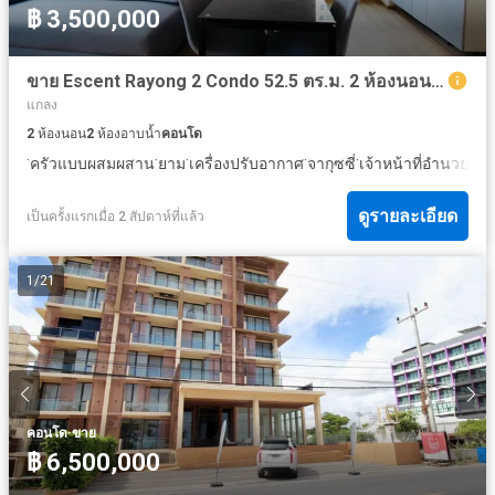
฿ 3,500,000
ขาย Escent Rayong 2 Condo 52.5 ตร.ม. 2 ห้องนอน ติดเซ็นทรัลระยอง (ห้องใหม่ ไม่เคยอยู่อาศัย)
แกลง
2
ห้องนอน
2
ห้องอาบน้ำ
คอนโด
·
·
·
·
·
ครัวแบบผสมผสาน
ยาม
เครื่องปรับอากาศ
จากุซซี่
เจ้าหน้าที่อำนวยค
ดูรายละเอียด
เป็นครั้งแรกเมื่อ 2 สัปดาห์ที่แล้ว
1
/
21
·
คอนโด
ขาย
฿ 6,500,000