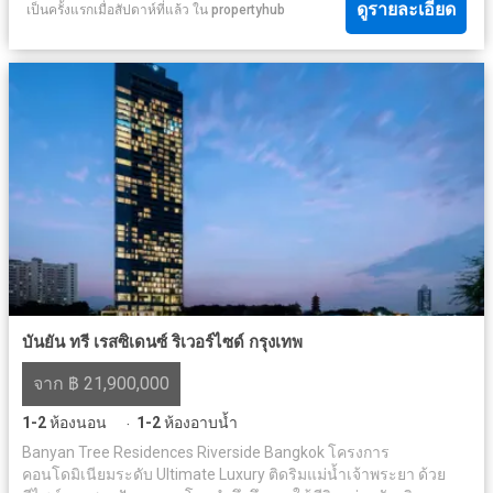
ดูรายละเอียด
เป็นครั้งแรกเมื่อสัปดาห์ที่แล้ว
ใน
propertyhub
บันยัน ทรี เรสซิเดนซ์ ริเวอร์ไซด์ กรุงเทพ
จาก ฿ 21,900,000
1-2
ห้องนอน
1-2
ห้องอาบน้ำ
·
Banyan Tree Residences Riverside Bangkok โครงการ
คอนโดมิเนียมระดับ Ultimate Luxury ติดริมแม่น้ำเจ้าพระยา ด้วย