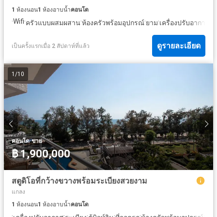
1
ห้องนอน
1
ห้องอาบน้ำ
คอนโด
·
Wifi
·
·
·
·
·
ครัวแบบผสมผสาน
ห้องครัวพร้อมอุปกรณ์
ยาม
เครื่องปรับอากาศ
เ
ดูรายละเอียด
เป็นครั้งแรกเมื่อ 2 สัปดาห์ที่แล้ว
1
/
10
·
คอนโด
ขาย
฿ 1,900,000
สตูดิโอที่กว้างขวางพร้อมระเบียงสวยงาม
แกลง
1
ห้องนอน
1
ห้องอาบน้ำ
คอนโด
·
·
·
·
·
·