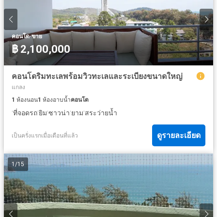
·
คอนโด
ขาย
฿ 2,100,000
คอนโดริมทะเลพร้อมวิวทะเลและระเบียงขนาดใหญ่
แกลง
1
ห้องนอน
1
ห้องอาบน้ำ
คอนโด
·
·
·
·
·
ที่จอดรถ
ยิม
ซาวน่า
ยาม
สระว่ายน้ำ
ดูรายละเอียด
เป็นครั่งแรกเมื่อเดือนที่แล้ว
1
/
15