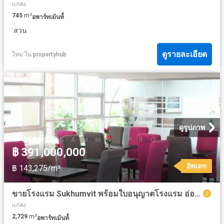
แกลง
745
m²
อพาร์ทเม้นท์์
·
สวน
ดูรายละเอียด
ใหม่
ใน
propertyhub
ดูรูปภาพ
·
อพาร์ทเม้นท์์
ขาย
฿ 391,000,000
อัพเดท
฿ 143,275/m²
ขายโรงแรม Sukhumvit พร้อมใบอนุญาตโรงแรม อ่อนนุช กทม
แกลง
2,729
m²
อพาร์ทเม้นท์์