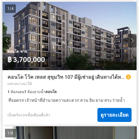
1
/
4
·
คอนโด
ขาย
฿ 3,700,000
คอนโด โว้ค เพลส สุขุมวิท 107 มีผู้เช่าอยู่ เดินทางได้หลายเส้นทางทั้งสุขุมวิทและศรีนครินทร์ มี BTS อยู่ใกล้ๆเพียง 450 เมตร มีทั้งตลาดและศูนย์การค้าอยู่
แขวงบางนาใต้
1
ห้องนอน
1
ห้องอาบน้ำ
คอนโด
·
·
·
·
·
·
ที่จอดรถ
เจ้าหน้าที่อำนวยความสะดวก
สวน
ยิม
ยาม
สระว่ายน้ำ
ดูรายละเอียด
เป็นครั่งแรกเมื่อเดือนที่แล้ว
1
/
6