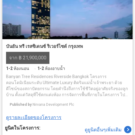
บันยัน ทรี เรสซิเดนซ์ ริเวอร์ไซด์ กรุงเทพ
จาก ฿ 21,900,000
1-2
ห้องนอน
1-2
ห้องอาบน้ำ
·
Banyan Tree Residences Riverside Bangkok โครงการ
คอนโดมิเนียมระดับ Ultimate Luxury ติดริมแม่น้ำเจ้าพระยา ด้วย
ดีไซน์ของสถาปัตยกรรม โดยคำนึงถึงการใช้ชีวิตอยู่อาศัยจริงของลูก
บ้าน ตั้งแต่วัสดุที่ใช้ตกแต่งห้อง การจัดการพื้นที่ภายในโครงการ ไป
จนถึงเซอร์วิชระดับโรงแรมห้าดาว ท่ามกลางบรรยากาศของเมือง
Published by
Nirvana Development Plc
เก่าอันเงียบสงบ ภายใต้แนวคิด The Sanctuary for your Soul แต่
ขณะเดียวกันในอนาคตพื้นที่ในย่านี้กำลังจะกลายเป็นศูนย์กลางการ
ดูรายละเอียดของโครงการ
ค้า และธุรกิจสิ่งอำนวยความสะดวกครบครัน อาทิ ระบบรักษาความ
ปลอดภัย มีคลับเฮ้าส์ ฟิตเนส สระว่ายน้ำ เดินทางสะดวกด้วยใกล้
ยูนิตในโครงการ:
ดูยูนิตอื่นๆเพิ่มเติม
รถไฟฟ้า สถานนีสะพานตากสิน สะดวกสบายใกล้สถาที่สำคัญ ยกยอ