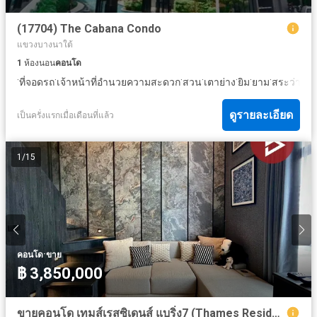
(17704) The Cabana Condo
แขวงบางนาใต้
1
ห้องนอน
คอนโด
·
·
·
·
·
·
·
ที่จอดรถ
เจ้าหน้าที่อำนวยความสะดวก
สวน
เตาย่าง
ยิม
ยาม
สระว่ายน้
ดูรายละเอียด
เป็นครั่งแรกเมื่อเดือนที่แล้ว
1
/
15
·
คอนโด
ขาย
฿ 3,850,000
ขายคอนโด เทมส์เรสซิเดนส์ แบริ่ง7 (Thames Residence) กรุงเทพฯ