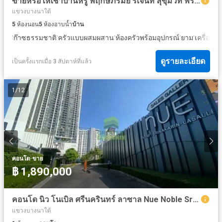
ขายหรือให้เช่าบ้านหรู พฤกษ์ภิรมย์ รีเจ้นท์ สุขุมวิท พร้อม สระว่ายน้ำส่วนตัว
แขวงบางนาใต้
5
ห้องนอน
5
ห้องอาบน้ำ
บ้าน
·
·
·
·
·
ก๊าซธรรมชาติ
ครัวแบบผสมผสาน
ห้องครัวพร้อมอุปกรณ์
ยาม
เครื่องป
ดูรายละเอียด
เป็นครั้งแรกเมื่อ 3 สัปดาห์ที่แล้ว
1
/
12
·
คอนโด
ขาย
฿ 1,890,000
คอนโด นิว โนเบิล ศรีนครินทร์ ลาซาล Nue Noble Srinakarin - Lasalle ขาย ให้เช่า ห้องชุดชั้น 10 เนื้อที่ 26.80 ตร.ม เฟอร์ครบ วิวสระว่ายน้ำ
แขวงบางนาใต้