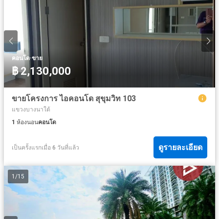
·
คอนโด
ขาย
฿ 2,130,000
ขายโครงการ ไอคอนโด สุขุมวิท 103
แขวงบางนาใต้
1
ห้องนอน
คอนโด
ดูรายละเอียด
เป็นครั้งแรกเมื่อ 6 วันที่แล้ว
1
/
15