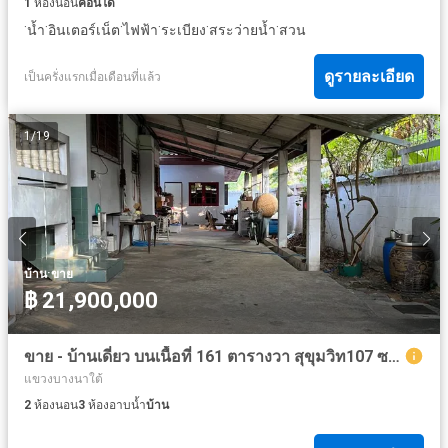
1
ห้องนอน
คอนโด
·
·
·
·
·
·
น้ำ
อินเตอร์เน็ต
ไฟฟ้า
ระเบียง
สระว่ายน้ำ
สวน
ดูรายละเอียด
เป็นครั่งแรกเมื่อเดือนที่แล้ว
1
/
19
·
บ้าน
ขาย
฿ 21,900,000
ขาย - บ้านเดี่ยว บนเนื้อที่ 161 ตารางวา สุขุมวิท107 ซอยแบริ่ง
แขวงบางนาใต้
2
ห้องนอน
3
ห้องอาบน้ำ
บ้าน