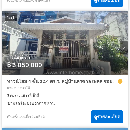
ดูรายละเอียด
เป็นครั้งแรกเมื่อสัปดาห์ที่แล้ว
1
/
21
·
ทาวน์เฮ้าส์
ขาย
฿ 3,050,000
ทาวน์โฮม 4 ชั้น 22.4 ตร.ว. หมู่บ้านลาซาล เพลส ซอยลาซาล24 ถนนสุขุมวิท ถนนศรีนครินทร์ เขตบางนา กรุงเทพมหานคร
แขวงบางนาใต้
3
ห้องนอน
ทาวน์เฮ้าส์
·
·
·
ยาม
เครื่องปรับอากาศ
สวน
ดูรายละเอียด
เป็นครั่งแรกเมื่อเดือนที่แล้ว