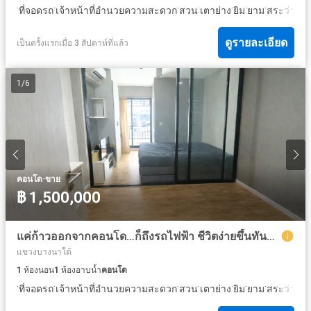
·
·
·
·
·
·
·
ที่จอดรถ
เจ้าหน้าที่อำนวยความสะดวก
สวน
เตาย่าง
ยิม
ยาม
สระว่ายน้
ดูรายละเอียด
เป็นครั้งแรกเมื่อ 3 สัปดาห์ที่แล้ว
1
/
6
·
คอนโด
ขาย
฿ 1,500,000
แค่ก้าวออกจากคอนโด…ก็ถึงรถไฟฟ้า ชีวิตง่ายขึ้นทันที!!! ขาย คอนโด เดอะ คาบาน่า ใช้ชีวิตง่าย เดินทางไว เชื่อมต่อเมืองแบบไม่ต้องต่อรถ
แขวงบางนาใต้
1
ห้องนอน
1
ห้องอาบน้ำ
คอนโด
·
·
·
·
·
·
·
ที่จอดรถ
เจ้าหน้าที่อำนวยความสะดวก
สวน
เตาย่าง
ยิม
ยาม
สระว่ายน้