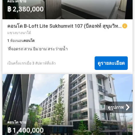
·
คอนโด
ขาย
฿ 2,380,000
คอนโด B-Loft Lite Sukhumvit 107 (บีลอฟท์ สุขุมวิท 107) ใกล้รถไฟฟ้าสถานีแบริ่ง
แขวงบางนาใต้
1
ห้องนอน
คอนโด
·
·
·
·
·
ที่จอดรถ
สวน
ยิม
ยาม
สระว่ายน้ำ
ดูรายละเอียด
เป็นครั้งแรกเมื่อ 3 สัปดาห์ที่แล้ว
ดูรูปภาพ
·
คอนโด
ขาย
฿ 1,400,000