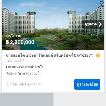
ดูรูปภาพ
·
คอนโด
ขาย
฿ 2,800,000
ขายคอนโด เดอะพาร์คแลนด์ ศรีนครินทร์ CX-162374
แขวงบางนาใต้
1
ห้องนอน
1
ห้องอาบน้ำ
คอนโด
·
·
·
ที่จอดรถ
ยาม
สระว่ายน้ำ
ดูรายละเอียด
เป็นครั้งแรกเมื่อสัปดาห์ที่แล้ว