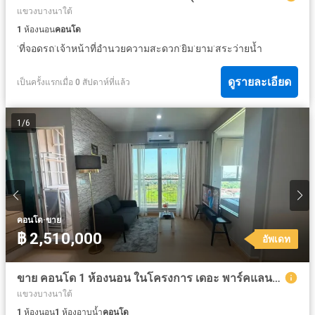
แขวงบางนาใต้
1
ห้องนอน
คอนโด
·
·
·
·
·
ที่จอดรถ
เจ้าหน้าที่อำนวยความสะดวก
ยิม
ยาม
สระว่ายน้ำ
ดูรายละเอียด
เป็นครั้งแรกเมื่อ 0 สัปดาห์ที่แล้ว
1
/
6
·
คอนโด
ขาย
฿ 2,510,000
อัพเดท
ขาย คอนโด 1 ห้องนอน ในโครงการ เดอะ พาร์คแลนด์ ศรีนครินทร์ เลคไซด์
แขวงบางนาใต้
1
ห้องนอน
1
ห้องอาบน้ำ
คอนโด