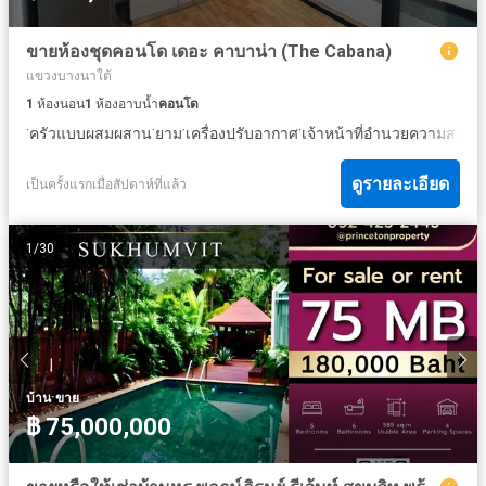
ขายห้องชุดคอนโด เดอะ คาบาน่า (The Cabana)
แขวงบางนาใต้
1
ห้องนอน
1
ห้องอาบน้ำ
คอนโด
·
·
·
·
ครัวแบบผสมผสาน
ยาม
เครื่องปรับอากาศ
เจ้าหน้าที่อำนวยความสะดว
ดูรายละเอียด
เป็นครั้งแรกเมื่อสัปดาห์ที่แล้ว
1
/
30
·
บ้าน
ขาย
฿ 75,000,000