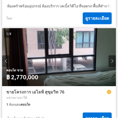
·
·
·
·
·
ห้องครัวพร้อมอุปกรณ์
ห้องบริการ
เคเบิ้ลวิดีโอ
ที่จอดรถ
พื้นที่สำหรับเด็ก
ดูรายละเอียด
ใหม่
1
/
8
·
คอนโด
ขาย
฿ 2,770,000
ขายโครงการ เอไลฟ์ สุขุมวิท 76
แขวงบางนาใต้
1
ห้องนอน
คอนโด