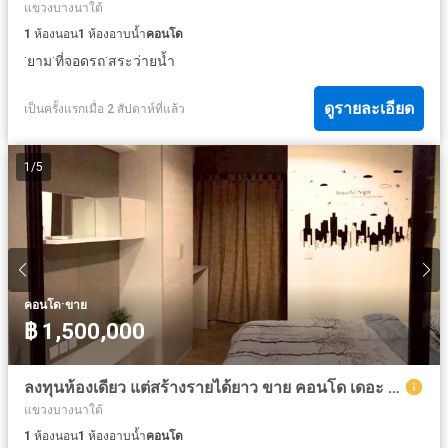
แขวงบางนาใต้
1
ห้องนอน
1
ห้องอาบน้ำ
คอนโด
·
·
·
ยาม
ที่จอดรถ
สระว่ายน้ำ
ดูรายละเอียด
เป็นครั้งแรกเมื่อ 2 สัปดาห์ที่แล้ว
1
/
5
·
คอนโด
ขาย
฿ 1,500,000
ลงทุนห้องเดียว แต่สร้างรายได้ยาว ขาย คอนโด เดอะ คาบาน่า ทำเลแบบนี้ นักลงทุนตัวจริงไม่รอให้ราคาขึ้นก่อน
แขวงบางนาใต้
1
ห้องนอน
1
ห้องอาบน้ำ
คอนโด