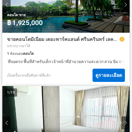
·
คอนโด
ขาย
฿ 1,925,000
ขายคอนโดมิเนียม เดอะพาร์คแลนด์ ศรีนครินทร์ เลคไซด์ (The Parkland Srinakarin Lakeside) บางพลี สมุทรปราการ
แขวงบางนาใต้
1
ห้องนอน
คอนโด
·
·
·
·
·
·
·
ที่จอดรถ
พื้นที่สำหรับเด็ก
เจ้าหน้าที่อำนวยความสะดวก
สวน
ยิม
ยาม
สร
ดูรายละเอียด
เป็นครั้งแรกเมื่อสัปดาห์ที่แล้ว
1
/
19