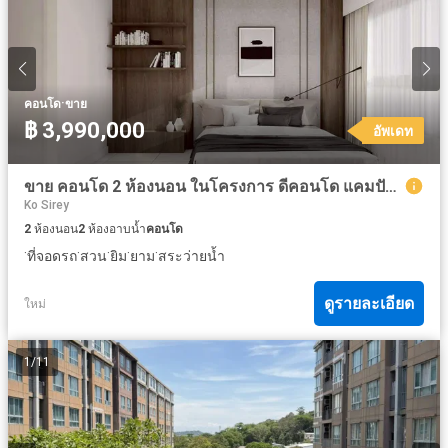
·
คอนโด
ขาย
฿ 3,990,000
อัพเดท
ขาย คอนโด 2 ห้องนอน ในโครงการ ดีคอนโด แคมปัส รีสอร์ท กู้กู ภูเก็ต
Ko Sirey
2
ห้องนอน
2
ห้องอาบน้ำ
คอนโด
·
·
·
·
·
ที่จอดรถ
สวน
ยิม
ยาม
สระว่ายน้ำ
ดูรายละเอียด
ใหม่
1
/
11