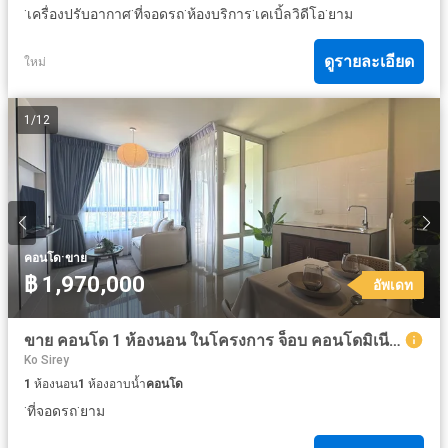
·
·
·
·
·
เครื่องปรับอากาศ
ที่จอดรถ
ห้องบริการ
เคเบิ้ลวิดีโอ
ยาม
ดูรายละเอียด
ใหม่
1
/
12
·
คอนโด
ขาย
฿ 1,970,000
อัพเดท
ขาย คอนโด 1 ห้องนอน ในโครงการ จ็อบ คอนโดมิเนียม
Ko Sirey
1
ห้องนอน
1
ห้องอาบน้ำ
คอนโด
·
·
ที่จอดรถ
ยาม