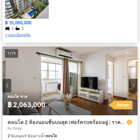
฿ 15,000,000
2
2
รายละเอียดยูนิต
1
/
19
·
คอนโด
ขาย
฿ 2,063,000
อัพเดท
คอนโด 2 ห้องนอนชั้นบนสุด เฟอร์ครบพร้อมอยู่ | ราคาต่ำกว่าตลาด -23.93% ติดต่อเราวันนี้!
Ko Sirey
2
ห้องนอน
1
ห้องอาบน้ำ
คอนโด