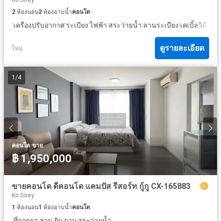
2
ห้องนอน
2
ห้องอาบน้ำ
คอนโด
·
·
·
·
·
·
·
เครื่องปรับอากาศ
ระเบียง
ไฟฟ้า
สระว่ายน้ำ
ลานระเบียง
เคเบิ้ลวิดีโอ
ท
ดูรายละเอียด
ใหม่
1
/
4
·
คอนโด
ขาย
฿ 1,950,000
ขายคอนโด ดีคอนโด แคมปัส รีสอร์ท กู้กู CX-165883
Ko Sirey
1
ห้องนอน
1
ห้องอาบน้ำ
คอนโด
·
·
·
·
·
ที่จอดรถ
สวน
ยิม
ยาม
สระว่ายน้ำ