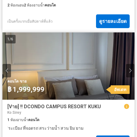
2
ห้องนอน
2
ห้องอาบน้ำ
คอนโด
ดูรายละเอียด
เป็นครั้งแรกเมื่อสัปดาห์ที่แล้ว
1
/
6
·
คอนโด
ขาย
฿ 1,999,999
อัพเดท
[Vาย] ‼️ DCONDO CAMPUS RESORT KUKU
Ko Sirey
1
ห้องอาบน้ำ
คอนโด
·
·
·
·
·
·
ระเบียง
ที่จอดรถ
สระว่ายน้ำ
สวน
ยิม
ยาม