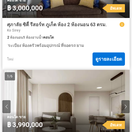
·
คอนโด
ขาย
฿ 3,000,000
อัพเดท
ศุภาลัย ซิตี้ รีสอร์ท ภูเก็ต ห้อง 2 ห้องนอน 63 ตรม.
Ko Sirey
2
ห้องนอน
1
ห้องอาบน้ำ
คอนโด
·
·
·
·
ระเบียง
ห้องครัวพร้อมอุปกรณ์
ที่จอดรถ
ยาม
ดูรายละเอียด
ใหม่
1
/
6
·
คอนโด
ขาย
฿ 3,990,000
อัพเดท