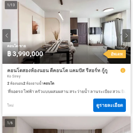
1
/
13
·
คอนโด
ขาย
฿ 3,990,000
อัพเดท
คอนโดสองห้องนอน ดีคอนโด แคมปัส รีสอร์ท กู้กู
Ko Sirey
2
ห้องนอน
2
ห้องอาบน้ำ
คอนโด
·
·
·
·
·
·
·
·
ที่จอดรถ
ไฟฟ้า
ครัวแบบผสมผสาน
สระว่ายน้ำ
ลานระเบียง
สวน
ยิม
ยา
ดูรายละเอียด
ใหม่
1
/
6