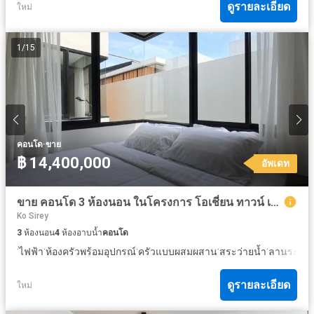
ดูรายละเอียด
ใหม่
1
/
15
·
คอนโด
ขาย
฿ 14,400,000
อัพเดท
ขาย คอนโด 3 ห้องนอน ในโครงการ โอเชี่ยน ทาวน์ เมือง-รัษฎา
Ko Sirey
3
ห้องนอน
4
ห้องอาบน้ำ
คอนโด
·
·
·
·
·
ไฟฟ้า
ห้องครัวพร้อมอุปกรณ์
ครัวแบบผสมผสาน
สระว่ายน้ำ
ลานระเบีย
ดูรายละเอียด
ใหม่