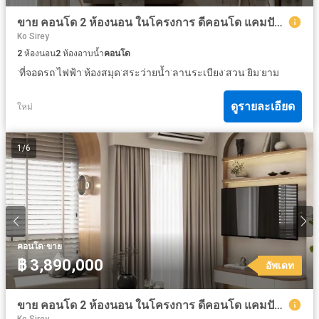
ขาย คอนโด 2 ห้องนอน ในโครงการ ดีคอนโด แคมปัส รีสอร์ท กู้กู ภูเก็ต
Ko Sirey
2
ห้องนอน
2
ห้องอาบน้ำ
คอนโด
·
·
·
·
·
·
·
·
ที่จอดรถ
ไฟฟ้า
ห้องสมุด
สระว่ายน้ำ
ลานระเบียง
สวน
ยิม
ยาม
ดูรายละเอียด
ใหม่
1
/
6
·
คอนโด
ขาย
฿ 3,890,000
อัพเดท
ขาย คอนโด 2 ห้องนอน ในโครงการ ดีคอนโด แคมปัส รีสอร์ท กู้กู ภูเก็ต
Ko Sirey