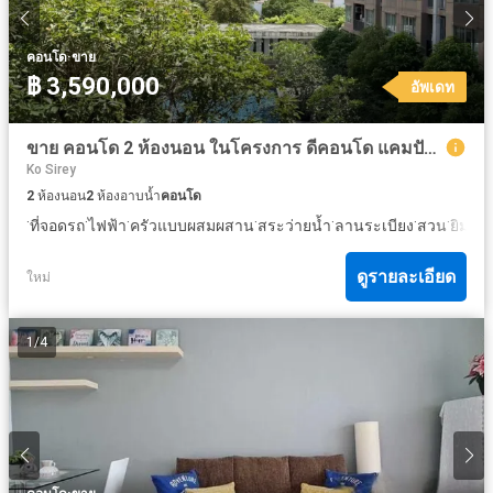
·
คอนโด
ขาย
฿ 3,590,000
อัพเดท
ขาย คอนโด 2 ห้องนอน ในโครงการ ดีคอนโด แคมปัส รีสอร์ท กู้กู ภูเก็ต
Ko Sirey
2
ห้องนอน
2
ห้องอาบน้ำ
คอนโด
·
·
·
·
·
·
·
·
ที่จอดรถ
ไฟฟ้า
ครัวแบบผสมผสาน
สระว่ายน้ำ
ลานระเบียง
สวน
ยิม
ยา
ดูรายละเอียด
ใหม่
1
/
4