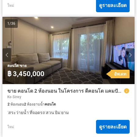
ดูรายละเอียด
ใหม่
1
/
36
·
คอนโด
ขาย
฿ 3,450,000
อัพเดท
ขาย คอนโด 2 ห้องนอน ในโครงการ ดีคอนโด แคมปัส รีสอร์ท กู้กู ภูเก็ต
Ko Sirey
2
ห้องนอน
2
ห้องอาบน้ำ
คอนโด
·
·
·
·
·
สระว่ายน้ำ
ที่จอดรถ
สวน
ยิม
ยาม
ดูรายละเอียด
ใหม่