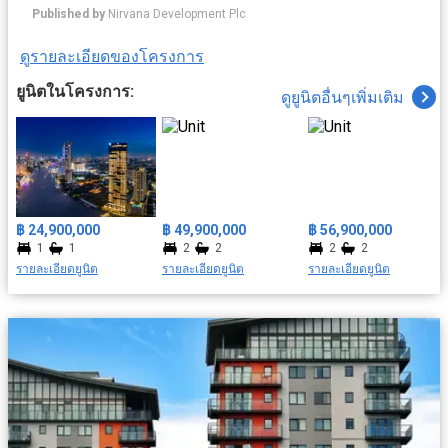
จนถึงเซอร์วิชระดับโรงแรมห้าดาว ท่ามกลางบรรยากาศของเมือง
Published by
Nirvana Development Plc
เก่าอันเงียบสงบ ภายใต้แนวคิด The Sanctuary for your Soul แต่
ขณะเดียวกันในอนาคตพื้นที่ในย่านี้กำลังจะกลายเป็นศูนย์กลางการ
ดูรายละเอียดของโครงการ
ค้า และธุรกิจสิ่งอำนวยความสะดวกครบครัน อาทิ ระบบรักษาความ
ปลอดภัย มีคลับเฮ้าส์ ฟิตเนส สระว่ายน้ำ เดินทางสะดวกด้วยใกล้
ยูนิตในโครงการ:
ดูยูนิตอื่นๆเพิ่มเติม
รถไฟฟ้า สถานนีสะพานตากสิน สะดวกสบายใกล้สถาที่สำคัญ ยกยอ
มารีน่า, วัดทองนพคุณ, รพ.ตากสิน ฯลฯ
฿ 24,900,000
฿ 49,900,000
฿ 56,900,000
1
1
2
2
2
2
รายละเอียดยูนิต
รายละเอียดยูนิต
รายละเอียดยูนิต